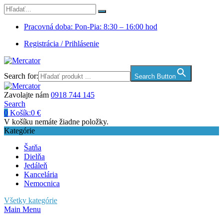
Pracovná doba: Pon-Pia: 8:30 – 16:00 hod
Registrácia / Prihlásenie
Search for:
Search Button
Zavolajte nám
0918 744 145
Search
0
Košík:
0
€
V košíku nemáte žiadne položky.
Kategórie
Šatňa
Dielňa
Jedáleň
Kancelária
Nemocnica
Všetky kategórie
Main Menu