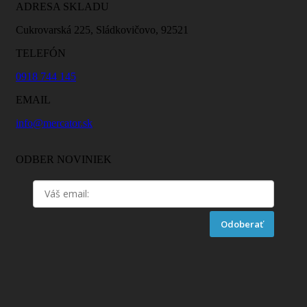
ADRESA SKLADU
Cukrovarská 225, Sládkovičovo, 92521
TELEFÓN
0918 744 145
EMAIL
info@mercator.sk
ODBER NOVINIEK
Odoberať