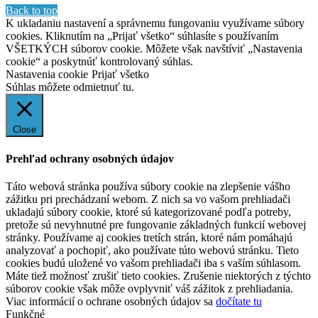
Back to top
K ukladaniu nastavení a správnemu fungovaniu využívame súbory
cookies. Kliknutím na „Prijať všetko“ súhlasíte s používaním
VŠETKÝCH súborov cookie. Môžete však navštíviť „Nastavenia
cookie“ a poskytnúť kontrolovaný súhlas.
Nastavenia cookie
Prijať všetko
Súhlas môžete odmietnuť
tu.
Close
Prehľad ochrany osobných údajov
Táto webová stránka používa súbory cookie na zlepšenie vášho
zážitku pri prechádzaní webom. Z nich sa vo vašom prehliadači
ukladajú súbory cookie, ktoré sú kategorizované podľa potreby,
pretože sú nevyhnutné pre fungovanie základných funkcií webovej
stránky. Používame aj cookies tretích strán, ktoré nám pomáhajú
analyzovať a pochopiť, ako používate túto webovú stránku. Tieto
cookies budú uložené vo vašom prehliadači iba s vaším súhlasom.
Máte tiež možnosť zrušiť tieto cookies. Zrušenie niektorých z týchto
súborov cookie však môže ovplyvniť váš zážitok z prehliadania.
Viac informácií o ochrane osobných údajov sa
dočítate tu
Funkčné