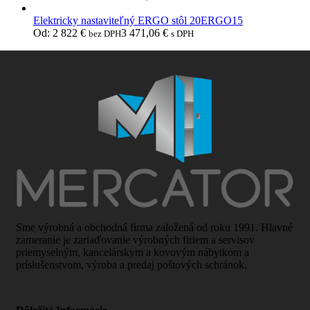
Elektricky nastaviteľný ERGO stôl 20ERGO15
Od:
2 822
€
3 471,06
€
bez DPH
s DPH
Sme výrobná a obchodná firma založená od roku 1991. Hlavné
zameranie je zariaďovanie výrobných firiem a servisov
priemyselným, kancelárskym a kovovým nábytkom a
príslušenstvom, výroba a predaj poštových schránok.