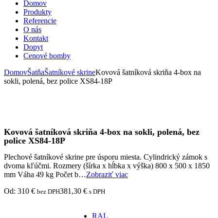
Domov
Produkty
Referencie
O nás
Kontakt
Dopyt
Cenové bomby
Domov
Šatňa
Šatníkové skrine
Kovová šatníková skriňa 4-box na
sokli, polená, bez police XS84-18P
Kovová šatníková skriňa 4-box na sokli, polená, bez
police XS84-18P
Plechové šatníkové skrine pre úsporu miesta. Cylindrický zámok s
dvoma kľúčmi. Rozmery (šírka x hĺbka x výška) 800 x 500 x 1850
mm Váha 49 kg Počet b…
Zobraziť viac
Od:
310
€
381,30
€
bez DPH
s DPH
RAL