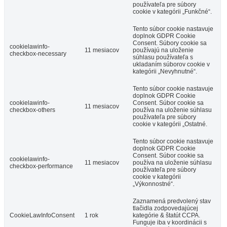
používateľa pre súbory
cookie v kategórii „Funkčné“.
Tento súbor cookie nastavuje
doplnok GDPR Cookie
Consent. Súbory cookie sa
cookielawinfo-
11 mesiacov
používajú na uloženie
checkbox-necessary
súhlasu používateľa s
ukladaním súborov cookie v
kategórii „Nevyhnutné“.
Tento súbor cookie nastavuje
doplnok GDPR Cookie
cookielawinfo-
Consent. Súbor cookie sa
11 mesiacov
checkbox-others
používa na uloženie súhlasu
používateľa pre súbory
cookie v kategórii „Ostatné.
Tento súbor cookie nastavuje
doplnok GDPR Cookie
Consent. Súbor cookie sa
cookielawinfo-
11 mesiacov
používa na uloženie súhlasu
checkbox-performance
používateľa pre súbory
cookie v kategórii
„Výkonnostné“.
Zaznamená predvolený stav
tlačidla zodpovedajúcej
CookieLawInfoConsent
1 rok
kategórie & štatút CCPA.
Funguje iba v koordinácii s