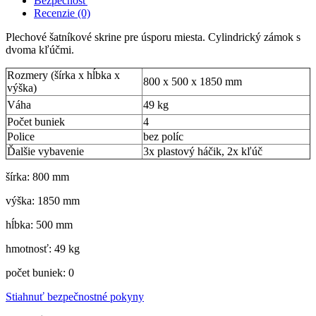
Bezpečnosť
Recenzie (0)
Plechové šatníkové skrine pre úsporu miesta. Cylindrický zámok s
dvoma kľúčmi.
Rozmery (šírka x hĺbka x
800 x 500 x 1850 mm
výška)
Váha
49 kg
Počet buniek
4
Police
bez políc
Ďalšie vybavenie
3x plastový háčik, 2x kľúč
šírka: 800 mm
výška: 1850 mm
hĺbka: 500 mm
hmotnosť: 49 kg
počet buniek: 0
Stiahnuť bezpečnostné pokyny