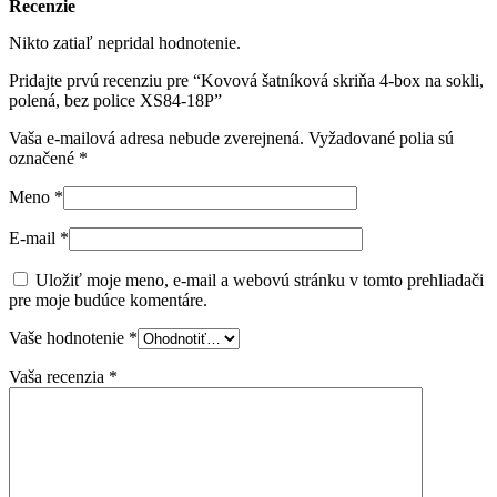
Recenzie
Nikto zatiaľ nepridal hodnotenie.
Pridajte prvú recenziu pre “Kovová šatníková skriňa 4-box na sokli,
polená, bez police XS84-18P”
Vaša e-mailová adresa nebude zverejnená.
Vyžadované polia sú
označené
*
Meno
*
E-mail
*
Uložiť moje meno, e-mail a webovú stránku v tomto prehliadači
pre moje budúce komentáre.
Vaše hodnotenie
*
Vaša recenzia
*