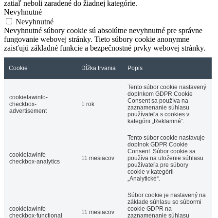
zatiaľ neboli zaradené do žiadnej kategórie.
Nevyhnutné
Nevyhnutné
Nevyhnutné súbory cookie sú absolútne nevyhnutné pre správne
fungovanie webovej stránky. Tieto súbory cookie anonymne
zaisťujú základné funkcie a bezpečnostné prvky webovej stránky.
Cookie
Dĺžka trvania
Popis
Tento súbor cookie nastavený
doplnkom GDPR Cookie
cookielawinfo-
Consent sa používa na
checkbox-
1 rok
zaznamenanie súhlasu
advertisement
používateľa s cookies v
kategórii „Reklamné“.
Tento súbor cookie nastavuje
doplnok GDPR Cookie
Consent. Súbor cookie sa
cookielawinfo-
11 mesiacov
používa na uloženie súhlasu
checkbox-analytics
používateľa pre súbory
cookie v kategórii
„Analytické“.
Súbor cookie je nastavený na
základe súhlasu so súbormi
cookielawinfo-
cookie GDPR na
11 mesiacov
checkbox-functional
zaznamenanie súhlasu