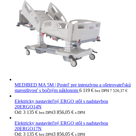
MEDIBED MA 5M | Posteľ pre intenzívnu a ošetrovateľskú
starostlivosť s bočným náklonom
6 119
€
bez DPH
7 526,37
€
Elektricky nastaviteľný ERGO stôl s nadstavbou
20ERGO14N
Od:
3 135
€
3 856,05
€
bez DPH
s DPH
Elektricky nastaviteľný ERGO stôl s nadstavbou
20ERGO17N
Od:
3 135
€
3 856,05
€
bez DPH
s DPH