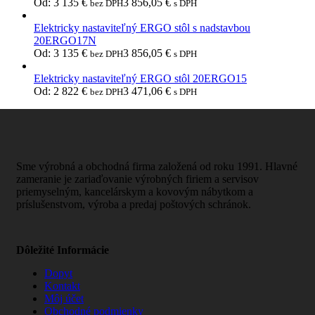
Od:
3 135
€
3 856,05
€
bez DPH
s DPH
Elektricky nastaviteľný ERGO stôl s nadstavbou
20ERGO17N
Od:
3 135
€
3 856,05
€
bez DPH
s DPH
Elektricky nastaviteľný ERGO stôl 20ERGO15
Od:
2 822
€
3 471,06
€
bez DPH
s DPH
Sme výrobná a obchodná firma založená od roku 1991. Hlavné
zameranie je zariaďovanie výrobných firiem a servisov
priemyselným, kancelárskym a kovovým nábytkom a
príslušenstvom, výroba a predaj poštových schránok.
Dôležité Informácie
Dopyt
Kontakt
Môj účet
Obchodné podmienky