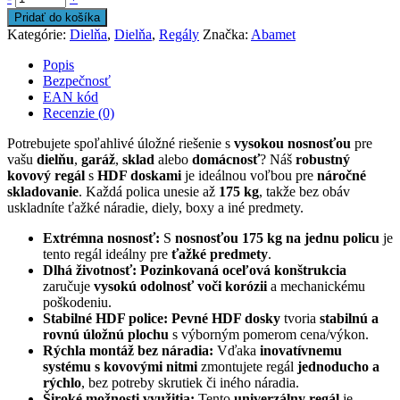
Pridať do košíka
Kategórie:
Dielňa
,
Dielňa
,
Regály
Značka:
Abamet
Popis
Bezpečnosť
EAN kód
Recenzie (0)
Potrebujete spoľahlivé úložné riešenie s
vysokou nosnosťou
pre
vašu
dielňu
,
garáž
,
sklad
alebo
domácnosť
? Náš
robustný
kovový regál
s
HDF doskami
je ideálnou voľbou pre
náročné
skladovanie
. Každá polica unesie až
175 kg
, takže bez obáv
uskladníte ťažké náradie, diely, boxy a iné predmety.
Extrémna nosnosť:
S
nosnosťou 175 kg na jednu policu
je
tento regál ideálny pre
ťažké predmety
.
Dlhá životnosť:
Pozinkovaná oceľová konštrukcia
zaručuje
vysokú odolnosť voči korózii
a mechanickému
poškodeniu.
Stabilné HDF police:
Pevné HDF dosky
tvoria
stabilnú a
rovnú úložnú plochu
s výborným pomerom cena/výkon.
Rýchla montáž bez náradia:
Vďaka
inovatívnemu
systému s kovovými nitmi
zmontujete regál
jednoducho a
rýchlo
, bez potreby skrutiek či iného náradia.
Široké možnosti využitia:
Tento
univerzálny regál
je