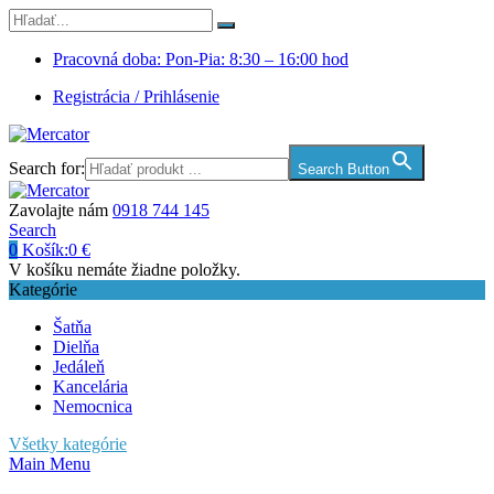
Pracovná doba: Pon-Pia: 8:30 – 16:00 hod
Registrácia / Prihlásenie
Search for:
Search Button
Zavolajte nám
0918 744 145
Search
0
Košík:
0
€
V košíku nemáte žiadne položky.
Kategórie
Šatňa
Dielňa
Jedáleň
Kancelária
Nemocnica
Všetky kategórie
Main Menu