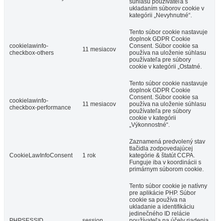
súhlasu používateľa s
ukladaním súborov cookie v
kategórii „Nevyhnutné“.
Tento súbor cookie nastavuje
doplnok GDPR Cookie
cookielawinfo-
Consent. Súbor cookie sa
11 mesiacov
checkbox-others
používa na uloženie súhlasu
používateľa pre súbory
cookie v kategórii „Ostatné.
Tento súbor cookie nastavuje
doplnok GDPR Cookie
Consent. Súbor cookie sa
cookielawinfo-
11 mesiacov
používa na uloženie súhlasu
checkbox-performance
používateľa pre súbory
cookie v kategórii
„Výkonnostné“.
Zaznamená predvolený stav
tlačidla zodpovedajúcej
CookieLawInfoConsent
1 rok
kategórie & štatút CCPA.
Funguje iba v koordinácii s
primárnym súborom cookie.
Tento súbor cookie je natívny
pre aplikácie PHP. Súbor
cookie sa používa na
ukladanie a identifikáciu
jedinečného ID relácie
PHPSESSID
session
používateľa na účely riadenia