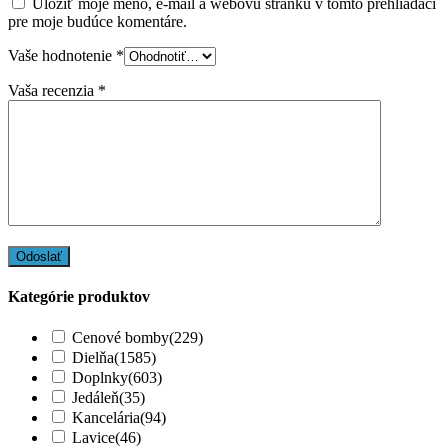
Uložiť moje meno, e-mail a webovú stránku v tomto prehliadači
pre moje budúce komentáre.
Vaše hodnotenie
*
Vaša recenzia
*
Kategórie produktov
Cenové bomby
(229)
Dielňa
(1585)
Doplnky
(603)
Jedáleň
(35)
Kancelária
(94)
Lavice
(46)