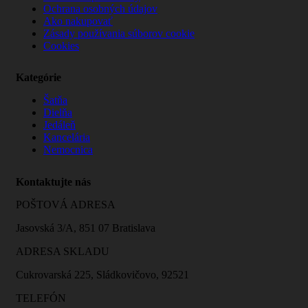
Ochrana osobných údajov
Ako nakupovať
Zásady používania súborov cookie
Cookies
Kategórie
Šatňa
Dielňa
Jedáleň
Kancelária
Nemocnica
Kontaktujte nás
POŠTOVÁ ADRESA
Jasovská 3/A, 851 07 Bratislava
ADRESA SKLADU
Cukrovarská 225, Sládkovičovo, 92521
TELEFÓN