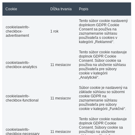
Cookie
Dĺžka trvania
Popis
Tento súbor cookie nastavený
doplnkom GDPR Cookie
cookielawinfo-
Consent sa používa na
checkbox-
1 rok
zaznamenanie súhlasu
advertisement
používateľa s cookies v
kategórii „Reklamné“.
Tento súbor cookie nastavuje
doplnok GDPR Cookie
Consent. Súbor cookie sa
cookielawinfo-
11 mesiacov
používa na uloženie súhlasu
checkbox-analytics
používateľa pre súbory
cookie v kategórii
„Analytické“.
Súbor cookie je nastavený na
základe súhlasu so súbormi
cookielawinfo-
cookie GDPR na
11 mesiacov
checkbox-functional
zaznamenanie súhlasu
používateľa pre súbory
cookie v kategórii „Funkčné“.
Tento súbor cookie nastavuje
doplnok GDPR Cookie
Consent. Súbory cookie sa
cookielawinfo-
11 mesiacov
používajú na uloženie
checkbox-necessary