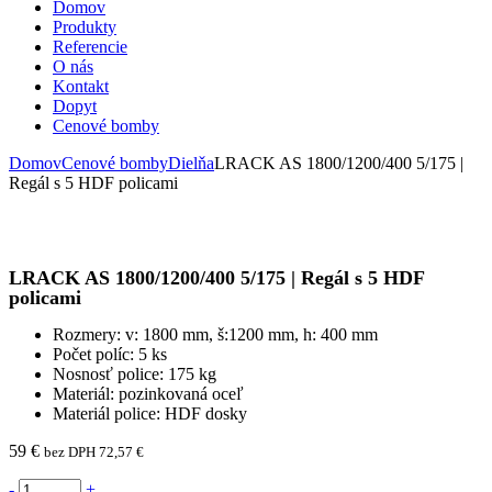
Domov
Produkty
Referencie
O nás
Kontakt
Dopyt
Cenové bomby
Domov
Cenové bomby
Dielňa
LRACK AS 1800/1200/400 5/175 |
Regál s 5 HDF policami
LRACK AS 1800/1200/400 5/175 | Regál s 5 HDF
policami
Rozmery: v: 1800 mm, š:1200 mm, h: 400 mm
Počet políc: 5 ks
Nosnosť police: 175 kg
Materiál: pozinkovaná oceľ
Materiál police: HDF dosky
59
€
bez DPH
72,57
€
-
+