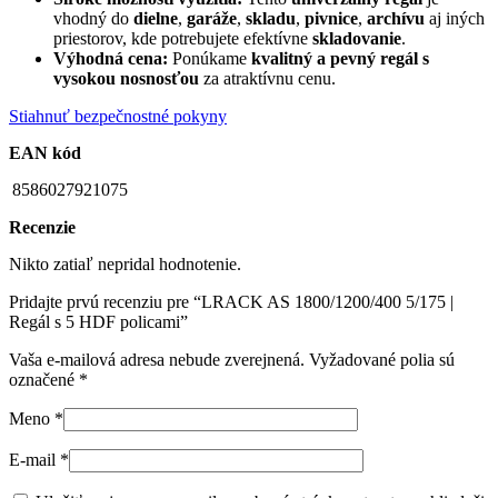
vhodný do
dielne
,
garáže
,
skladu
,
pivnice
,
archívu
aj iných
priestorov, kde potrebujete efektívne
skladovanie
.
Výhodná cena:
Ponúkame
kvalitný a pevný regál s
vysokou nosnosťou
za atraktívnu cenu.
Stiahnuť bezpečnostné pokyny
EAN kód
8586027921075
Recenzie
Nikto zatiaľ nepridal hodnotenie.
Pridajte prvú recenziu pre “LRACK AS 1800/1200/400 5/175 |
Regál s 5 HDF policami”
Vaša e-mailová adresa nebude zverejnená.
Vyžadované polia sú
označené
*
Meno
*
E-mail
*