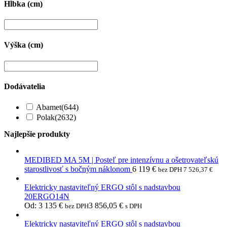
Hĺbka (cm)
Výška (cm)
Dodávatelia
Abamet
(644)
Polak
(2632)
Najlepšie produkty
MEDIBED MA 5M | Posteľ pre intenzívnu a ošetrovateľskú
starostlivosť s bočným náklonom
6 119
€
bez DPH
7 526,37
€
Elektricky nastaviteľný ERGO stôl s nadstavbou
20ERGO14N
Od:
3 135
€
3 856,05
€
bez DPH
s DPH
Elektricky nastaviteľný ERGO stôl s nadstavbou