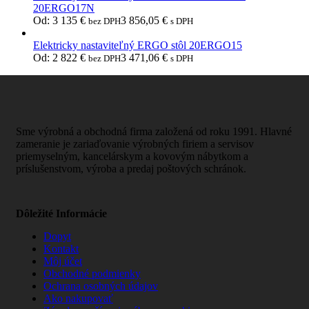
20ERGO17N
Od:
3 135
€
3 856,05
€
bez DPH
s DPH
Elektricky nastaviteľný ERGO stôl 20ERGO15
Od:
2 822
€
3 471,06
€
bez DPH
s DPH
Sme výrobná a obchodná firma založená od roku 1991. Hlavné
zameranie je zariaďovanie výrobných firiem a servisov
priemyselným, kancelárskym a kovovým nábytkom a
príslušenstvom, výroba a predaj poštových schránok.
Dôležité Informácie
Dopyt
Kontakt
Môj účet
Obchodné podmienky
Ochrana osobných údajov
Ako nakupovať