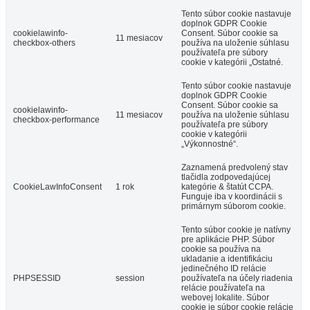
Tento súbor cookie nastavuje
doplnok GDPR Cookie
cookielawinfo-
Consent. Súbor cookie sa
11 mesiacov
checkbox-others
používa na uloženie súhlasu
používateľa pre súbory
cookie v kategórii „Ostatné.
Tento súbor cookie nastavuje
doplnok GDPR Cookie
Consent. Súbor cookie sa
cookielawinfo-
11 mesiacov
používa na uloženie súhlasu
checkbox-performance
používateľa pre súbory
cookie v kategórii
„Výkonnostné“.
Zaznamená predvolený stav
tlačidla zodpovedajúcej
CookieLawInfoConsent
1 rok
kategórie & štatút CCPA.
Funguje iba v koordinácii s
primárnym súborom cookie.
Tento súbor cookie je natívny
pre aplikácie PHP. Súbor
cookie sa používa na
ukladanie a identifikáciu
jedinečného ID relácie
PHPSESSID
session
používateľa na účely riadenia
relácie používateľa na
webovej lokalite. Súbor
cookie je súbor cookie relácie