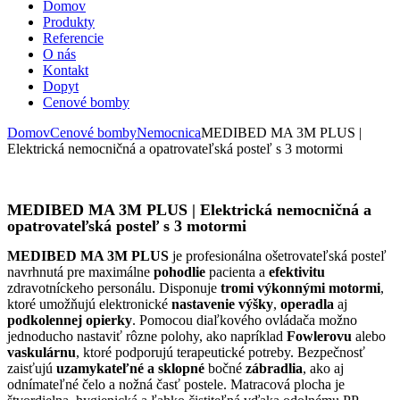
Domov
Produkty
Referencie
O nás
Kontakt
Dopyt
Cenové bomby
Domov
Cenové bomby
Nemocnica
MEDIBED MA 3M PLUS |
Elektrická nemocničná a opatrovateľská posteľ s 3 motormi
MEDIBED MA 3M PLUS | Elektrická nemocničná a
opatrovateľská posteľ s 3 motormi
MEDIBED MA 3M PLUS
je profesionálna ošetrovateľská posteľ
navrhnutá pre maximálne
pohodlie
pacienta a
efektivitu
zdravotníckeho personálu. Disponuje
tromi výkonnými motormi
,
ktoré umožňujú elektronické
nastavenie výšky
,
operadla
aj
podkolennej opierky
. Pomocou diaľkového ovládača možno
jednoducho nastaviť rôzne polohy, ako napríklad
Fowlerovu
alebo
vaskulárnu
, ktoré podporujú terapeutické potreby. Bezpečnosť
zaisťujú
uzamykateľné a sklopné
bočné
zábradlia
, ako aj
odnímateľné čelo a nožná časť postele. Matracová plocha je