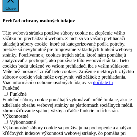
Close
Prehľad ochrany osobných údajov
Táto webová stránka používa súbory cookie na zlepšenie vášho
zážitku pri prechádzaní webom. Z nich sa vo vašom prehliadači
ukladajú súbory cookie, ktoré sú kategorizované podľa potreby,
pretože sú nevyhnutné pre fungovanie základných funkcií webovej
stránky. Používame aj cookies tretích strán, ktoré nám pomáhajú
analyzovať a pochopiť, ako používate túto webovú stránku. Tieto
cookies budú uložené vo vašom prehliadači iba s vaším súhlasom.
Máte tiež možnosť zrušiť tieto cookies. Zrušenie niektorých z týchto
súborov cookie však môže ovplyvniť váš zážitok z prehliadania.
Viac informácií o ochrane osobných údajov sa
dočítate tu
Funkčné
Funkčné
Funkčné súbory cookie pomáhajú vykonávať určité funkcie, ako je
zdieľanie obsahu webovej stránky na platformách sociálnych médií,
zhromažďovanie spätnej väzby a ďalšie funkcie tretích strán.
Výkonnostné
Výkonnostné
Výkonnostné súbory cookie sa používajú na pochopenie a analýzu
kľúčových indexov výkonnosti webovej stránky, čo pomáha pri