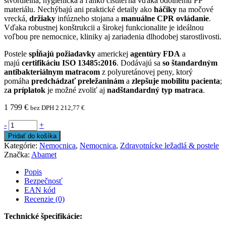
štvordielna, hygienická a ľahko čistiteľná vďaka odolnému PP
materiálu. Nechýbajú ani praktické detaily ako
háčiky
na močové
vrecká,
držiaky
infúzneho stojana a
manuálne CPR ovládanie
.
Vďaka robustnej konštrukcii a širokej funkcionalite je ideálnou
voľbou pre nemocnice, kliniky aj zariadenia dlhodobej starostlivosti.
Postele
spĺňajú požiadavky
americkej
agentúry FDA
a
majú
certifikáciu ISO 13485:2016
. Dodávajú sa
so štandardným
antibakteriálnym matracom
z polyuretánovej peny, ktorý
pomáha
predchádzať preležaninám
a
zlepšuje mobilitu pacienta
;
z
a príplatok
je možné zvoliť aj
nadštandardný
typ matraca
.
1 799
€
bez DPH
2 212,77
€
-
+
Pridať do košíka
Kategórie:
Nemocnica
,
Nemocnica
,
Zdravotnícke ležadlá & postele
Značka:
Abamet
Popis
Bezpečnosť
EAN kód
Recenzie (0)
Technické špecifikácie: