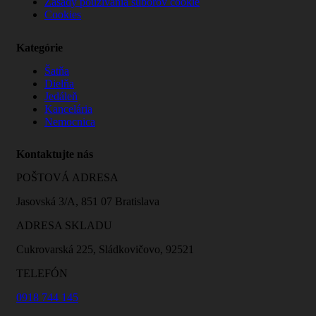
Zásady používania súborov cookie
Cookies
Kategórie
Šatňa
Dielňa
Jedáleň
Kancelária
Nemocnica
Kontaktujte nás
POŠTOVÁ ADRESA
Jasovská 3/A, 851 07 Bratislava
ADRESA SKLADU
Cukrovarská 225, Sládkovičovo, 92521
TELEFÓN
0918 744 145