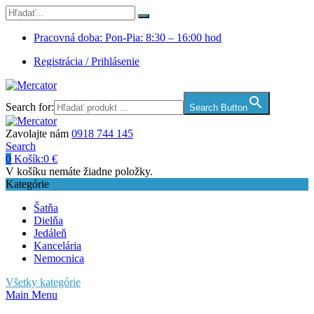
Pracovná doba: Pon-Pia: 8:30 – 16:00 hod
Registrácia / Prihlásenie
Search for:
Search Button
Zavolajte nám
0918 744 145
Search
0
Košík:
0
€
V košíku nemáte žiadne položky.
Kategórie
Šatňa
Dielňa
Jedáleň
Kancelária
Nemocnica
Všetky kategórie
Main Menu