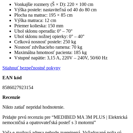
Vonkajšie rozmery (Š × D): 220 × 100 cm
Výška postele: nastaviteľná od 40 do 80 cm
Plocha na matrac: 195 × 85 cm
Výška matraca: 12 cm
Priemer kolieska: 150 mm
Uhol sklonu operadla: 0° – 70°
Uhol sklonu nožnej opierky: 0° – 40°
Celková nosnosť postele: 250 kg
Nosnosť zdvíhacieho ramena: 70 kg
Maximálna hmotnosť pacienta: 185 kg
Vstupné napätie: 3,15 A, 220V – 240V, 50/60 Hz
Stiahnuť bezpečnostné pokyny
EAN kód
8586027923154
Recenzie
Nikto zatiaľ nepridal hodnotenie.
Pridajte prvú recenziu pre “MEDIBED MA 3M PLUS | Elektrická
nemocničná a opatrovateľská posteľ s 3 motormi”
Vaša e-mailová adresa nebude zverejnená.
Vyžadované polia sú