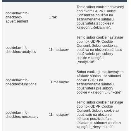
Tento súbor cookie nastavený
doplnkom GDPR Cookie
cookielawinfo-
Consent sa používa na
checkbox-
1 rok
zaznamenanie súhlasu
advertisement
používateľa s cookies v
kategórii „Reklamné“.
Tento súbor cookie nastavuje
doplnok GDPR Cookie
Consent. Súbor cookie sa
cookielawinfo-
11 mesiacov
používa na uloženie súhlasu
checkbox-analytics
používateľa pre súbory
cookie v kategórii
„Analytické“.
Súbor cookie je nastavený na
základe súhlasu so súbormi
cookielawinfo-
cookie GDPR na
11 mesiacov
checkbox-functional
zaznamenanie súhlasu
používateľa pre súbory
cookie v kategórii „Funkčné“.
Tento súbor cookie nastavuje
doplnok GDPR Cookie
Consent. Súbory cookie sa
cookielawinfo-
11 mesiacov
používajú na uloženie
checkbox-necessary
súhlasu používateľa s
ukladaním súborov cookie v
kategórii „Nevyhnutné“.