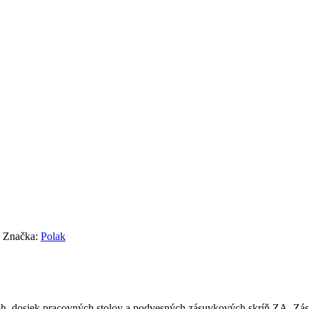
Značka:
Polak
nôh, dosiek pracovných stolov a podvesných zásuvkových skríň ZA. Zá