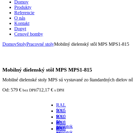
Domov
Produkty
Referencie
O nás
Kontakt
Dopyt
Cenové bomby
Domov
Stoly
Pracovné stoly
Mobilný dielenský stôl MPS MPS1-815
Mobilný dielenský stôl MPS MPS1-815
Mobilné dielenské stoly MPS sú vystavané zo štandardných dielov 
Od:
579
€
712,17
€
bez DPH
s DPH
RAL
5015
RAL
-
9010
RAL
za
-
5018
RAL
príplatok
za
-
9005
RAL
príplatok
za