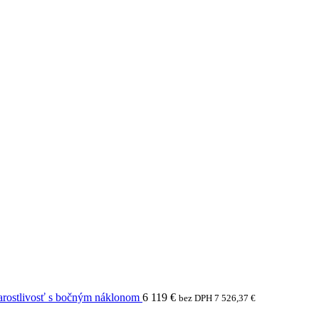
arostlivosť s bočným náklonom
6 119
€
bez DPH
7 526,37
€