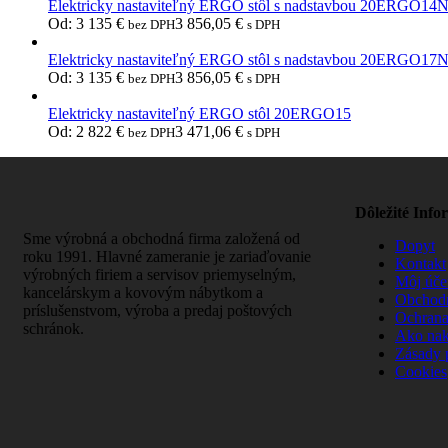
Elektricky nastaviteľný ERGO stôl s nadstavbou 20ERGO14
Od:
3 135
€
3 856,05
€
bez DPH
s DPH
Elektricky nastaviteľný ERGO stôl s nadstavbou 20ERGO17
Od:
3 135
€
3 856,05
€
bez DPH
s DPH
Elektricky nastaviteľný ERGO stôl 20ERGO15
Od:
2 822
€
3 471,06
€
bez DPH
s DPH
Dôležité Info
Sme výrobná a obchodná firma založená od
Dopyt
roku 1991. Hlavné zameranie je zariaďovanie
Kontakt
výrobných firiem a servisov priemyselným,
Môj úče
kancelárskym a kovovým nábytkom a
Obchod
príslušenstvom, výroba a predaj poštových
Ochrana
schránok.
Ako na
Zásady 
Cookies