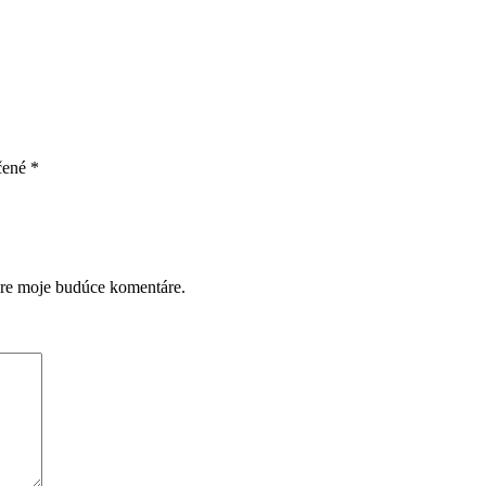
čené
*
pre moje budúce komentáre.