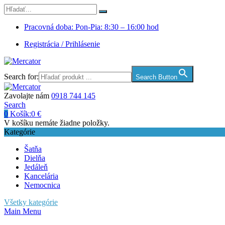
Pracovná doba: Pon-Pia: 8:30 – 16:00 hod
Registrácia / Prihlásenie
Search for:
Search Button
Zavolajte nám
0918 744 145
Search
0
Košík:
0
€
V košíku nemáte žiadne položky.
Kategórie
Šatňa
Dielňa
Jedáleň
Kancelária
Nemocnica
Všetky kategórie
Main Menu