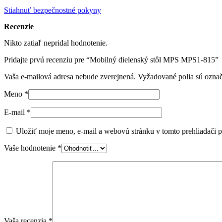
Stiahnuť bezpečnostné pokyny
Recenzie
Nikto zatiaľ nepridal hodnotenie.
Pridajte prvú recenziu pre “Mobilný dielenský stôl MPS MPS1-815”
Vaša e-mailová adresa nebude zverejnená.
Vyžadované polia sú ozna
Meno
*
E-mail
*
Uložiť moje meno, e-mail a webovú stránku v tomto prehliadači 
Vaše hodnotenie
*
Vaša recenzia
*