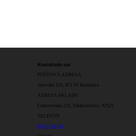
Kontaktujte nás
POŠTOVÁ ADRESA
Jasovská 3/A, 851 07 Bratislava
ADRESA SKLADU
Cukrovarská 225, Sládkovičovo, 92521
TELEFÓN
0918 744 145