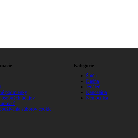
N
N
rmácie
Kategórie
Šatňa
Dielňa
t
Jedáleň
né podmienky
Kancelária
 osobných údajov
Nemocnica
kupovať
používania súborov cookie