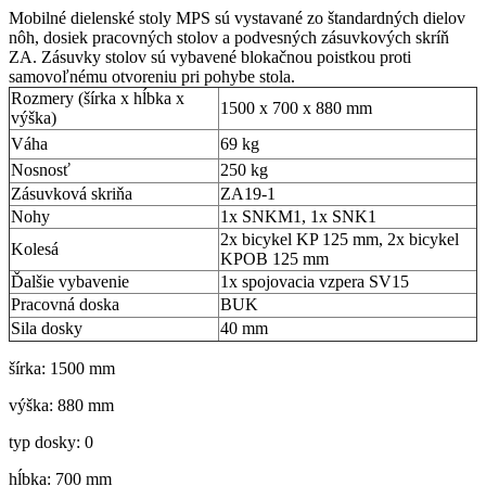
Mobilné dielenské stoly MPS sú vystavané zo štandardných dielov
nôh, dosiek pracovných stolov a podvesných zásuvkových skríň
ZA. Zásuvky stolov sú vybavené blokačnou poistkou proti
samovoľnému otvoreniu pri pohybe stola.
Rozmery (šírka x hĺbka x
1500 x 700 x 880 mm
výška)
Váha
69 kg
Nosnosť
250 kg
Zásuvková skriňa
ZA19-1
Nohy
1x SNKM1, 1x SNK1
2x bicykel KP 125 mm, 2x bicykel
Kolesá
KPOB 125 mm
Ďalšie vybavenie
1x spojovacia vzpera SV15
Pracovná doska
BUK
Sila dosky
40 mm
šírka: 1500 mm
výška: 880 mm
typ dosky: 0
hĺbka: 700 mm