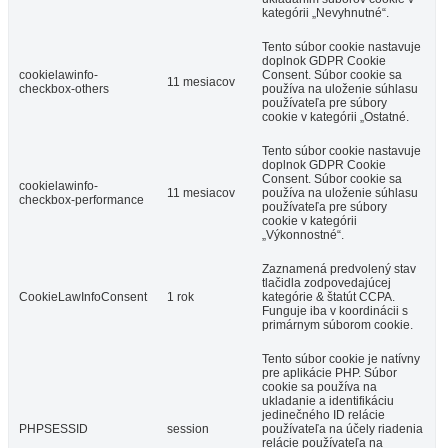
kategórii „Nevyhnutné“.
Tento súbor cookie nastavuje
doplnok GDPR Cookie
cookielawinfo-
Consent. Súbor cookie sa
11 mesiacov
checkbox-others
používa na uloženie súhlasu
používateľa pre súbory
cookie v kategórii „Ostatné.
Tento súbor cookie nastavuje
doplnok GDPR Cookie
Consent. Súbor cookie sa
cookielawinfo-
11 mesiacov
používa na uloženie súhlasu
checkbox-performance
používateľa pre súbory
cookie v kategórii
„Výkonnostné“.
Zaznamená predvolený stav
tlačidla zodpovedajúcej
CookieLawInfoConsent
1 rok
kategórie & štatút CCPA.
Funguje iba v koordinácii s
primárnym súborom cookie.
Tento súbor cookie je natívny
pre aplikácie PHP. Súbor
cookie sa používa na
ukladanie a identifikáciu
jedinečného ID relácie
PHPSESSID
session
používateľa na účely riadenia
relácie používateľa na