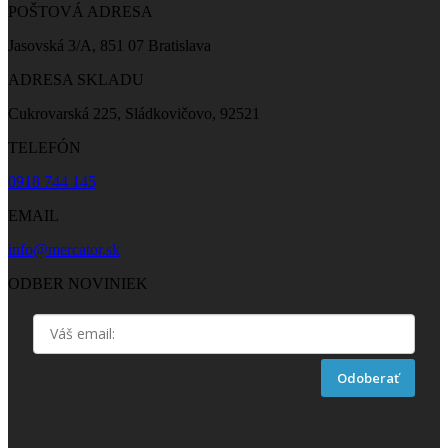
POŠTOVÁ ADRESA
Jasovská 3/A, 851 07 Bratislava
ADRESA SKLADU
Cukrovarská 225, Sládkovičovo, 92521
TELEFÓN
0918 744 145
EMAIL
info@mercator.sk
ODBER NOVINIEK
Odoberať