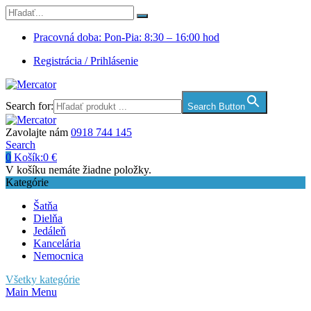
Pracovná doba: Pon-Pia: 8:30 – 16:00 hod
Registrácia / Prihlásenie
Search for:
Search Button
Zavolajte nám
0918 744 145
Search
0
Košík:
0
€
V košíku nemáte žiadne položky.
Kategórie
Šatňa
Dielňa
Jedáleň
Kancelária
Nemocnica
Všetky kategórie
Main Menu