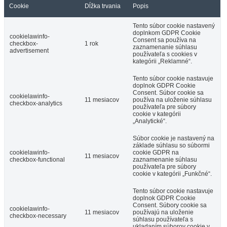
Cookie
Dĺžka trvania
Popis
Tento súbor cookie nastavený
doplnkom GDPR Cookie
cookielawinfo-
Consent sa používa na
checkbox-
1 rok
zaznamenanie súhlasu
advertisement
používateľa s cookies v
kategórii „Reklamné“.
Tento súbor cookie nastavuje
doplnok GDPR Cookie
Consent. Súbor cookie sa
cookielawinfo-
11 mesiacov
používa na uloženie súhlasu
checkbox-analytics
používateľa pre súbory
cookie v kategórii
„Analytické“.
Súbor cookie je nastavený na
základe súhlasu so súbormi
cookielawinfo-
cookie GDPR na
11 mesiacov
checkbox-functional
zaznamenanie súhlasu
používateľa pre súbory
cookie v kategórii „Funkčné“.
Tento súbor cookie nastavuje
doplnok GDPR Cookie
Consent. Súbory cookie sa
cookielawinfo-
11 mesiacov
používajú na uloženie
checkbox-necessary
súhlasu používateľa s
ukladaním súborov cookie v