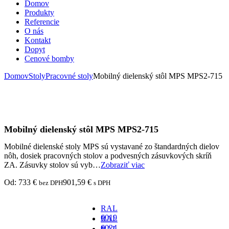
Domov
Produkty
Referencie
O nás
Kontakt
Dopyt
Cenové bomby
Domov
Stoly
Pracovné stoly
Mobilný dielenský stôl MPS MPS2-715
Mobilný dielenský stôl MPS MPS2-715
Mobilné dielenské stoly MPS sú vystavané zo štandardných dielov
nôh, dosiek pracovných stolov a podvesných zásuvkových skríň
ZA. Zásuvky stolov sú vyb…
Zobraziť viac
Od:
733
€
901,59
€
bez DPH
s DPH
RAL
6019
RAL
-
6024
RAL