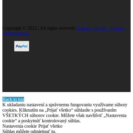
Copyright © 2022 | All rights reserved |
Eshop vytvorili – tvorba-
webstranky.sk
Back to top
K ukladaniu nastavení a správnemu fungovaniu využívame súbory
cookies. Kliknutím na „Prijať všetko“ súhlasíte s používaním
VŠETKÝCH súborov cookie. Môžete však navštíviť „Nastavenia
cookie“ a poskytnúť kontrolovaný súhlas.
Nastavenia cookie
Prijať všetko
Súhlas môžete odmietnuť
tu.