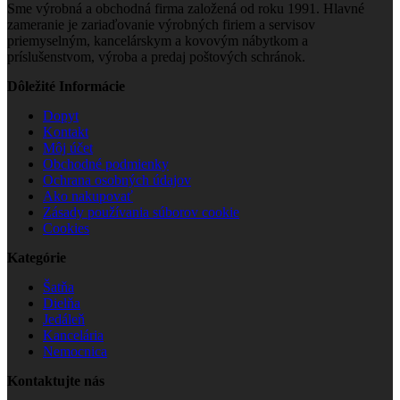
Sme výrobná a obchodná firma založená od roku 1991. Hlavné
zameranie je zariaďovanie výrobných firiem a servisov
priemyselným, kancelárskym a kovovým nábytkom a
príslušenstvom, výroba a predaj poštových schránok.
Dôležité Informácie
Dopyt
Kontakt
Môj účet
Obchodné podmienky
Ochrana osobných údajov
Ako nakupovať
Zásady používania súborov cookie
Cookies
Kategórie
Šatňa
Dielňa
Jedáleň
Kancelária
Nemocnica
Kontaktujte nás