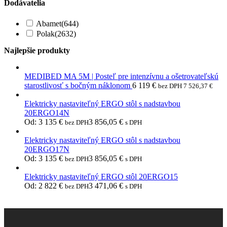
Dodávatelia
Abamet
(644)
Polak
(2632)
Najlepšie produkty
MEDIBED MA 5M | Posteľ pre intenzívnu a ošetrovateľskú
starostlivosť s bočným náklonom
6 119
€
bez DPH
7 526,37
€
Elektricky nastaviteľný ERGO stôl s nadstavbou
20ERGO14N
Od:
3 135
€
3 856,05
€
bez DPH
s DPH
Elektricky nastaviteľný ERGO stôl s nadstavbou
20ERGO17N
Od:
3 135
€
3 856,05
€
bez DPH
s DPH
Elektricky nastaviteľný ERGO stôl 20ERGO15
Od:
2 822
€
3 471,06
€
bez DPH
s DPH