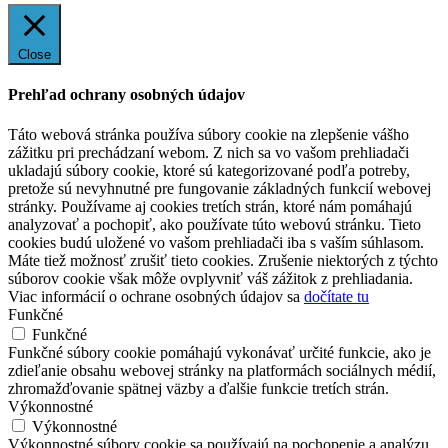
Close
Prehľad ochrany osobných údajov
Táto webová stránka používa súbory cookie na zlepšenie vášho
zážitku pri prechádzaní webom. Z nich sa vo vašom prehliadači
ukladajú súbory cookie, ktoré sú kategorizované podľa potreby,
pretože sú nevyhnutné pre fungovanie základných funkcií webovej
stránky. Používame aj cookies tretích strán, ktoré nám pomáhajú
analyzovať a pochopiť, ako používate túto webovú stránku. Tieto
cookies budú uložené vo vašom prehliadači iba s vaším súhlasom.
Máte tiež možnosť zrušiť tieto cookies. Zrušenie niektorých z týchto
súborov cookie však môže ovplyvniť váš zážitok z prehliadania.
Viac informácií o ochrane osobných údajov sa
dočítate tu
Funkčné
Funkčné
Funkčné súbory cookie pomáhajú vykonávať určité funkcie, ako je
zdieľanie obsahu webovej stránky na platformách sociálnych médií,
zhromažďovanie spätnej väzby a ďalšie funkcie tretích strán.
Výkonnostné
Výkonnostné
Výkonnostné súbory cookie sa používajú na pochopenie a analýzu