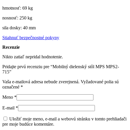
hmotnosť: 69 kg
nosnosť: 250 kg
sila dosky: 40 mm
Stiahnuť bezpečnostné pokyny
Recenzie
Nikto zatiaľ nepridal hodnotenie.
Pridajte prvú recenziu pre “Mobilný dielenský stôl MPS MPS2-
715”
Vaša e-mailová adresa nebude zverejnená.
Vyžadované polia sú
označené
*
Meno
*
E-mail
*
Uložiť moje meno, e-mail a webovú stránku v tomto prehliadači
pre moje budúce komentáre.