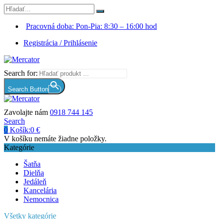
Pracovná doba: Pon-Pia: 8:30 – 16:00 hod
Registrácia / Prihlásenie
Search for:
Search Button
Zavolajte nám
0918 744 145
Search
0
Košík:
0
€
V košíku nemáte žiadne položky.
Kategórie
Šatňa
Dielňa
Jedáleň
Kancelária
Nemocnica
Všetky kategórie