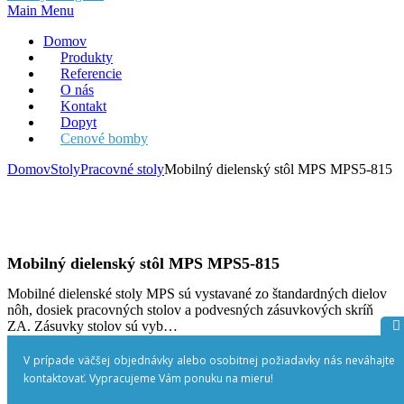
Main Menu
Domov
Produkty
Referencie
O nás
Kontakt
Dopyt
Cenové bomby
Domov
Stoly
Pracovné stoly
Mobilný dielenský stôl MPS MPS5-815
Mobilný dielenský stôl MPS MPS5-815
Mobilné dielenské stoly MPS sú vystavané zo štandardných dielov
nôh, dosiek pracovných stolov a podvesných zásuvkových skríň
ZA. Zásuvky stolov sú vyb…
V prípade väčšej objednávky alebo osobitnej požiadavky nás neváhajte
Zobraziť viac
kontaktovať. Vypracujeme Vám ponuku na mieru!
662
€
Od:
bez DPH