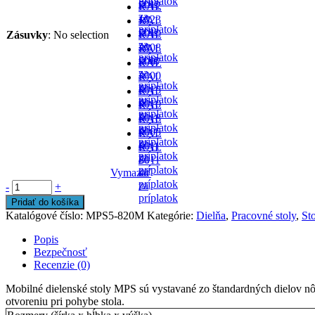
príplatok
cene
-
5012
RAL
za
- v
1023
RAL
príplatok
cene
-
5010
Zásuvky
:
No selection
RAL
za
- v
2008
RAL
príplatok
cene
-
5007
RAL
za
-
3000
RAL
príplatok
za
-
5015
RAL
príplatok
za
-
9010
RAL
príplatok
za
-
5018
RAL
príplatok
za
-
9005
RAL
príplatok
za
-
6011
RAL
príplatok
za
-
8011
príplatok
za
Vymazať
-
príplatok
za
-
+
príplatok
Pridať do košíka
Katalógové číslo:
MPS5-820M
Kategórie:
Dielňa
,
Pracovné stoly
,
St
Popis
Bezpečnosť
Recenzie (0)
Mobilné dielenské stoly MPS sú vystavané zo štandardných dielov 
otvoreniu pri pohybe stola.