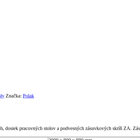
oly
Značka:
Polak
nôh, dosiek pracovných stolov a podvesných zásuvkových skríň ZA. Zá