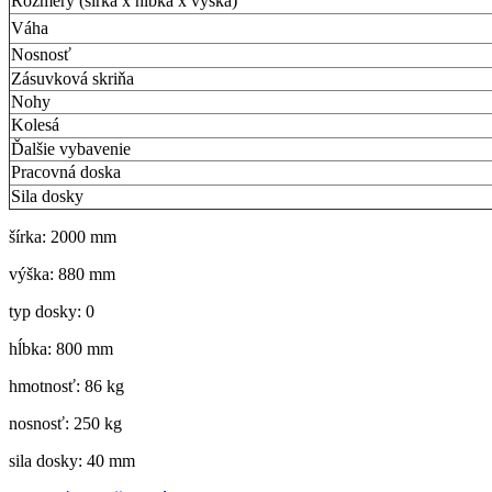
Rozmery (šírka x hĺbka x výška)
Váha
Nosnosť
Zásuvková skriňa
Nohy
Kolesá
Ďalšie vybavenie
Pracovná doska
Sila dosky
šírka: 2000 mm
výška: 880 mm
typ dosky: 0
hĺbka: 800 mm
hmotnosť: 86 kg
nosnosť: 250 kg
sila dosky: 40 mm