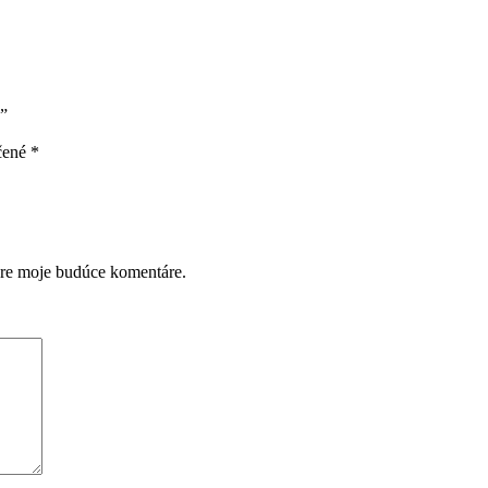
M”
čené
*
pre moje budúce komentáre.