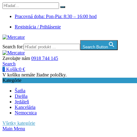
Pracovná doba: Pon-Pia: 8:30 – 16:00 hod
Registrácia / Prihlásenie
Search for:
Search Button
Zavolajte nám
0918 744 145
Search
0
Košík:
0
€
V košíku nemáte žiadne položky.
Kategórie
Šatňa
Dielňa
Jedáleň
Kancelária
Nemocnica
Všetky kategórie
Main Menu