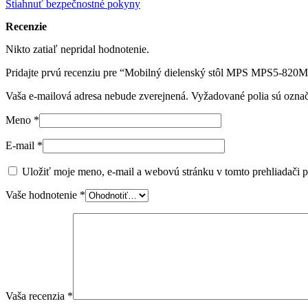
Stiahnuť bezpečnostné pokyny
Recenzie
Nikto zatiaľ nepridal hodnotenie.
Pridajte prvú recenziu pre “Mobilný dielenský stôl MPS MPS5-820
Vaša e-mailová adresa nebude zverejnená.
Vyžadované polia sú ozna
Meno
*
E-mail
*
Uložiť moje meno, e-mail a webovú stránku v tomto prehliadači 
Vaše hodnotenie
*
Vaša recenzia
*