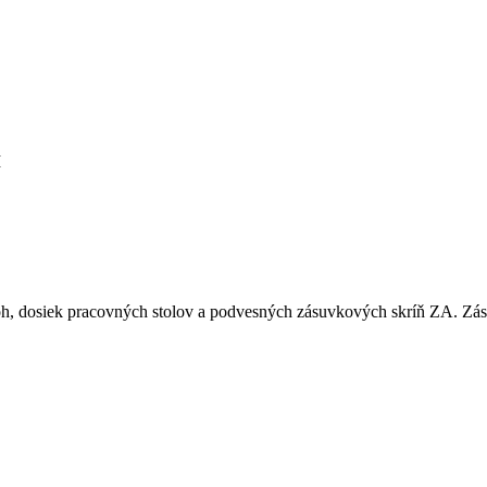
M
nôh, dosiek pracovných stolov a podvesných zásuvkových skríň ZA. Z