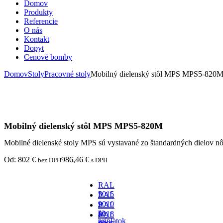
Domov
Produkty
Referencie
O nás
Kontakt
Dopyt
Cenové bomby
Domov
Stoly
Pracovné stoly
Mobilný dielenský stôl MPS MPS5-820
Mobilný dielenský stôl MPS MPS5-820M
Mobilné dielenské stoly MPS sú vystavané zo štandardných dielov 
Od:
802
€
986,46
€
bez DPH
s DPH
RAL
5015
RAL
-
9010
RAL
za
-
5018
RAL
príplatok
za
-