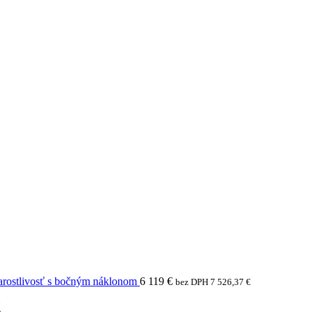
arostlivosť s bočným náklonom
6 119
€
bez DPH
7 526,37
€
N