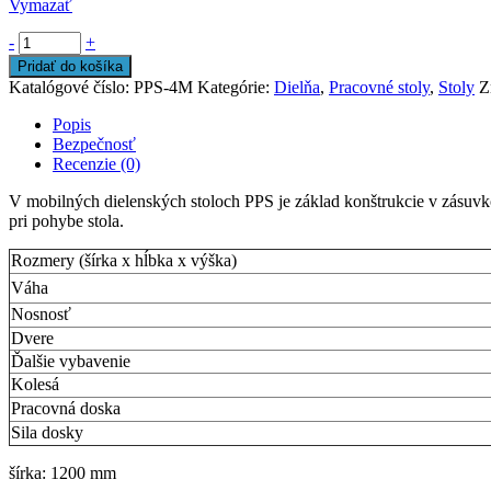
Vymazať
-
+
Pridať do košíka
Katalógové číslo:
PPS-4M
Kategórie:
Dielňa
,
Pracovné stoly
,
Stoly
Z
Popis
Bezpečnosť
Recenzie (0)
V mobilných dielenských stoloch PPS je základ konštrukcie v zásuv
pri pohybe stola.
Rozmery (šírka x hĺbka x výška)
Váha
Nosnosť
Dvere
Ďalšie vybavenie
Kolesá
Pracovná doska
Sila dosky
šírka: 1200 mm