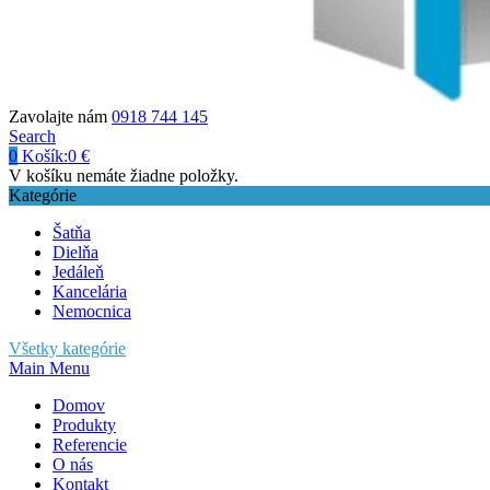
Zavolajte nám
0918 744 145
Search
0
Košík:
0
€
V košíku nemáte žiadne položky.
Kategórie
Šatňa
Dielňa
Jedáleň
Kancelária
Nemocnica
Všetky kategórie
Main Menu
Domov
Produkty
Referencie
O nás
Kontakt