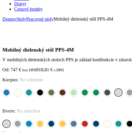
Dopyt
Cenové bomby
Domov
Stoly
Pracovné stoly
Mobilný dielenský stôl PPS-4M
Mobilný dielenský stôl PPS-4M
V mobilných dielenských stoloch PPS je základ konštrukcie v zásuv
Od:
747
€
918,81
€
bez DPH
s DPH
Korpus
:
No selection
Dvere
:
No selection