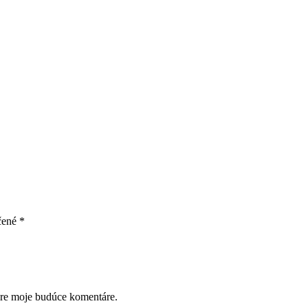
čené
*
pre moje budúce komentáre.