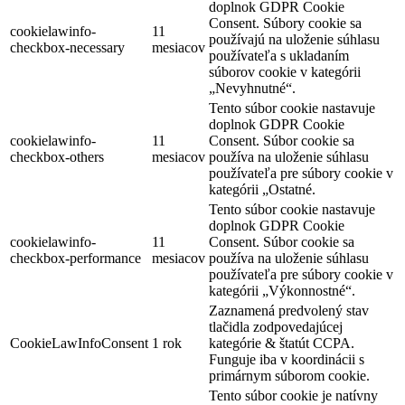
doplnok GDPR Cookie
Consent. Súbory cookie sa
cookielawinfo-
11
používajú na uloženie súhlasu
checkbox-necessary
mesiacov
používateľa s ukladaním
súborov cookie v kategórii
„Nevyhnutné“.
Tento súbor cookie nastavuje
doplnok GDPR Cookie
cookielawinfo-
11
Consent. Súbor cookie sa
checkbox-others
mesiacov
používa na uloženie súhlasu
používateľa pre súbory cookie v
kategórii „Ostatné.
Tento súbor cookie nastavuje
doplnok GDPR Cookie
cookielawinfo-
11
Consent. Súbor cookie sa
checkbox-performance
mesiacov
používa na uloženie súhlasu
používateľa pre súbory cookie v
kategórii „Výkonnostné“.
Zaznamená predvolený stav
tlačidla zodpovedajúcej
CookieLawInfoConsent
1 rok
kategórie & štatút CCPA.
Funguje iba v koordinácii s
primárnym súborom cookie.
Tento súbor cookie je natívny