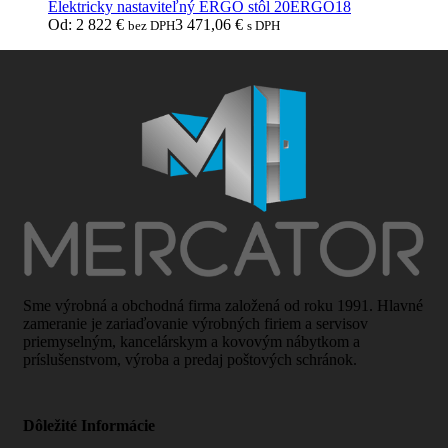
Elektricky nastaviteľný ERGO stôl 20ERGO18
Od:
2 822
€
3 471,06
€
bez DPH
s DPH
Sme výrobná a obchodná firma založená od roku 1991. Hlavné
zameranie je zariaďovanie výrobných firiem a servisov
priemyselným, kancelárskym a kovovým nábytkom a
príslušenstvom, výroba a predaj poštových schránok.
Dôležité Informácie