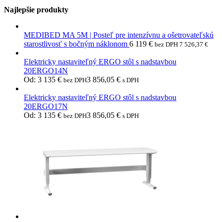
Najlepšie produkty
MEDIBED MA 5M | Posteľ pre intenzívnu a ošetrovateľskú
starostlivosť s bočným náklonom
6 119
€
bez DPH
7 526,37
€
Elektricky nastaviteľný ERGO stôl s nadstavbou
20ERGO14N
Od:
3 135
€
3 856,05
€
bez DPH
s DPH
Elektricky nastaviteľný ERGO stôl s nadstavbou
20ERGO17N
Od:
3 135
€
3 856,05
€
bez DPH
s DPH