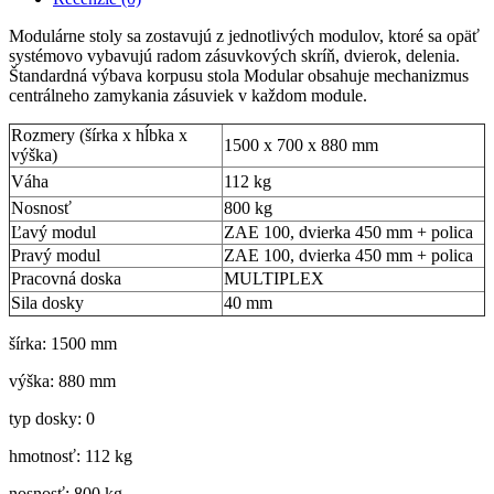
Modulárne stoly sa zostavujú z jednotlivých modulov, ktoré sa opäť
systémovo vybavujú radom zásuvkových skríň, dvierok, delenia.
Štandardná výbava korpusu stola Modular obsahuje mechanizmus
centrálneho zamykania zásuviek v každom module.
Rozmery (šírka x hĺbka x
1500 x 700 x 880 mm
výška)
Váha
112 kg
Nosnosť
800 kg
Ľavý modul
ZAE 100, dvierka 450 mm + polica
Pravý modul
ZAE 100, dvierka 450 mm + polica
Pracovná doska
MULTIPLEX
Sila dosky
40 mm
šírka: 1500 mm
výška: 880 mm
typ dosky: 0
hmotnosť: 112 kg
nosnosť: 800 kg