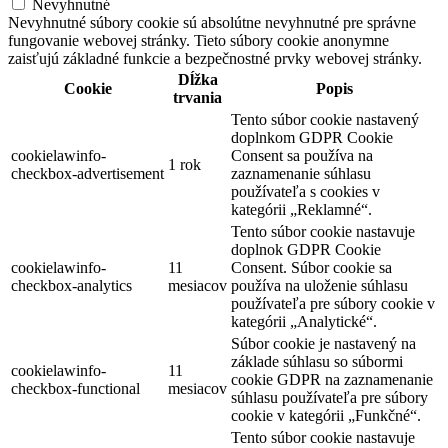
Nevyhnutné
Nevyhnutné súbory cookie sú absolútne nevyhnutné pre správne
fungovanie webovej stránky. Tieto súbory cookie anonymne
zaisťujú základné funkcie a bezpečnostné prvky webovej stránky.
Dĺžka
Cookie
Popis
trvania
Tento súbor cookie nastavený
doplnkom GDPR Cookie
cookielawinfo-
Consent sa používa na
1 rok
checkbox-advertisement
zaznamenanie súhlasu
používateľa s cookies v
kategórii „Reklamné“.
Tento súbor cookie nastavuje
doplnok GDPR Cookie
cookielawinfo-
11
Consent. Súbor cookie sa
checkbox-analytics
mesiacov
používa na uloženie súhlasu
používateľa pre súbory cookie v
kategórii „Analytické“.
Súbor cookie je nastavený na
základe súhlasu so súbormi
cookielawinfo-
11
cookie GDPR na zaznamenanie
checkbox-functional
mesiacov
súhlasu používateľa pre súbory
cookie v kategórii „Funkčné“.
Tento súbor cookie nastavuje