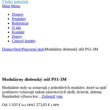
Všetky kategórie
Main Menu
Domov
Produkty
Referencie
O nás
Kontakt
Dopyt
Cenové bomby
Domov
Stoly
Pracovné stoly
Modulárny dielenský stôl PS1-3M
Modulárny dielenský stôl PS1-3M
Modulárne stoly sa zostavujú z jednotlivých modulov, ktoré sa opäť
systémovo vybavujú radom zásuvkových skríň, dvierok, delenia.
Štandardná výbava kor…
Zobraziť viac
Od:
1 035
€
1 273,05
€
bez DPH
s DPH