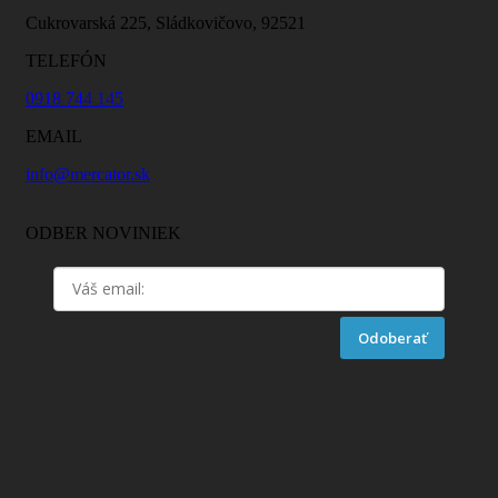
Cukrovarská 225, Sládkovičovo, 92521
TELEFÓN
0918 744 145
EMAIL
info@mercator.sk
ODBER NOVINIEK
Odoberať