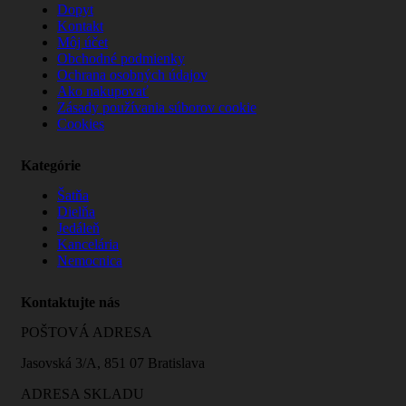
Dopyt
Kontakt
Môj účet
Obchodné podmienky
Ochrana osobných údajov
Ako nakupovať
Zásady používania súborov cookie
Cookies
Kategórie
Šatňa
Dielňa
Jedáleň
Kancelária
Nemocnica
Kontaktujte nás
POŠTOVÁ ADRESA
Jasovská 3/A, 851 07 Bratislava
ADRESA SKLADU