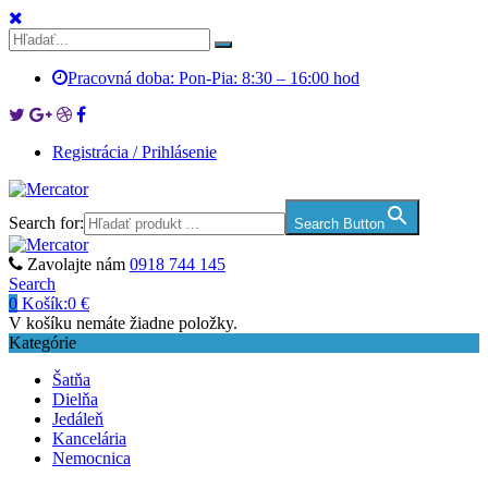
Pracovná doba: Pon-Pia: 8:30 – 16:00 hod
Registrácia / Prihlásenie
Search for:
Search Button
Zavolajte nám
0918 744 145
Search
0
Košík:
0
€
V košíku nemáte žiadne položky.
Kategórie
Šatňa
Dielňa
Jedáleň
Kancelária
Nemocnica