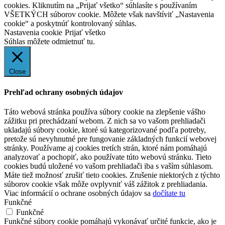
cookies. Kliknutím na „Prijať všetko“ súhlasíte s používaním
VŠETKÝCH súborov cookie. Môžete však navštíviť „Nastavenia
cookie“ a poskytnúť kontrolovaný súhlas.
Nastavenia cookie
Prijať všetko
Súhlas môžete odmietnuť
tu.
Close
Prehľad ochrany osobných údajov
Táto webová stránka používa súbory cookie na zlepšenie vášho
zážitku pri prechádzaní webom. Z nich sa vo vašom prehliadači
ukladajú súbory cookie, ktoré sú kategorizované podľa potreby,
pretože sú nevyhnutné pre fungovanie základných funkcií webovej
stránky. Používame aj cookies tretích strán, ktoré nám pomáhajú
analyzovať a pochopiť, ako používate túto webovú stránku. Tieto
cookies budú uložené vo vašom prehliadači iba s vaším súhlasom.
Máte tiež možnosť zrušiť tieto cookies. Zrušenie niektorých z týchto
súborov cookie však môže ovplyvniť váš zážitok z prehliadania.
Viac informácií o ochrane osobných údajov sa
dočítate tu
Funkčné
Funkčné
Funkčné súbory cookie pomáhajú vykonávať určité funkcie, ako je