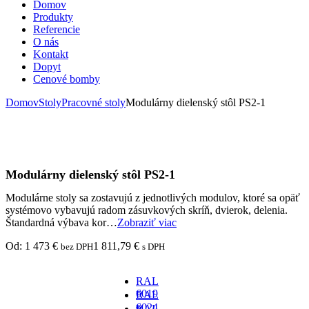
Domov
Produkty
Referencie
O nás
Kontakt
Dopyt
Cenové bomby
Domov
Stoly
Pracovné stoly
Modulárny dielenský stôl PS2-1
Modulárny dielenský stôl PS2-1
Modulárne stoly sa zostavujú z jednotlivých modulov, ktoré sa opäť
systémovo vybavujú radom zásuvkových skríň, dvierok, delenia.
Štandardná výbava kor…
Zobraziť viac
Od:
1 473
€
1 811,79
€
bez DPH
s DPH
RAL
6019
RAL
-
6024
RAL