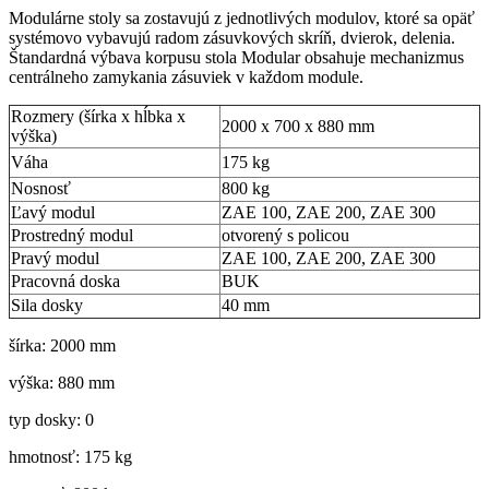
Modulárne stoly sa zostavujú z jednotlivých modulov, ktoré sa opäť
systémovo vybavujú radom zásuvkových skríň, dvierok, delenia.
Štandardná výbava korpusu stola Modular obsahuje mechanizmus
centrálneho zamykania zásuviek v každom module.
Rozmery (šírka x hĺbka x
2000 x 700 x 880 mm
výška)
Váha
175 kg
Nosnosť
800 kg
Ľavý modul
ZAE 100, ZAE 200, ZAE 300
Prostredný modul
otvorený s policou
Pravý modul
ZAE 100, ZAE 200, ZAE 300
Pracovná doska
BUK
Sila dosky
40 mm
šírka: 2000 mm
výška: 880 mm
typ dosky: 0
hmotnosť: 175 kg