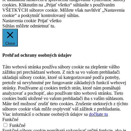
cookies. Kliknutím na „Prijať všetko“ súhlasíte s používaním
VŠETKÝCH súborov cookie. Môžete však navštíviť „Nastavenia
cookie“ a poskytnúť kontrolovaný súhlas.
Nastavenia cookie
Prijať všetko
Súhlas môžete odmietnuť
tu.
Close
Prehľad ochrany osobných údajov
Táto webová stránka používa súbory cookie na zlepšenie vášho
zážitku pri prechádzaní webom. Z nich sa vo vašom prehliadači
ukladajú súbory cookie, ktoré sú kategorizované podľa potreby,
pretože sú nevyhnutné pre fungovanie základných funkcií webovej
stránky. Používame aj cookies tretích strán, ktoré nám pomáhajú
analyzovať a pochopiť, ako používate túto webovú stránku. Tieto
cookies budú uložené vo vašom prehliadači iba s vaším súhlasom.
Máte tiež možnosť zrušiť tieto cookies. Zrušenie niektorých z týchto
súborov cookie však môže ovplyvniť váš zážitok z prehliadania.
Viac informácií o ochrane osobných údajov sa
dočítate tu
Funkčné
Funkčné
Funkčné súbory cookie pomáhajú vykonávať určité funkcie, ako je