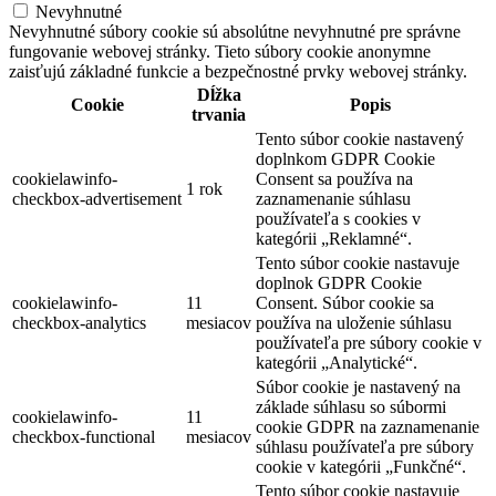
Nevyhnutné
Nevyhnutné súbory cookie sú absolútne nevyhnutné pre správne
fungovanie webovej stránky. Tieto súbory cookie anonymne
zaisťujú základné funkcie a bezpečnostné prvky webovej stránky.
Dĺžka
Cookie
Popis
trvania
Tento súbor cookie nastavený
doplnkom GDPR Cookie
cookielawinfo-
Consent sa používa na
1 rok
checkbox-advertisement
zaznamenanie súhlasu
používateľa s cookies v
kategórii „Reklamné“.
Tento súbor cookie nastavuje
doplnok GDPR Cookie
cookielawinfo-
11
Consent. Súbor cookie sa
checkbox-analytics
mesiacov
používa na uloženie súhlasu
používateľa pre súbory cookie v
kategórii „Analytické“.
Súbor cookie je nastavený na
základe súhlasu so súbormi
cookielawinfo-
11
cookie GDPR na zaznamenanie
checkbox-functional
mesiacov
súhlasu používateľa pre súbory
cookie v kategórii „Funkčné“.
Tento súbor cookie nastavuje