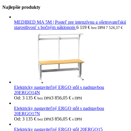
Najlepšie produkty
MEDIBED MA 5M | Posteľ pre intenzívnu a ošetrovateľskú
starostlivosť s bočným náklonom
6 119
€
bez DPH
7 526,37
€
Elektricky nastaviteľný ERGO stôl s nadstavbou
20ERGO14N
Od:
3 135
€
3 856,05
€
bez DPH
s DPH
Elektricky nastaviteľný ERGO stôl s nadstavbou
20ERGO17N
Od:
3 135
€
3 856,05
€
bez DPH
s DPH
Elektricky nastaviteľný ERGO stôl 20ERGO15