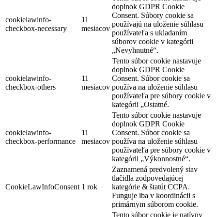
doplnok GDPR Cookie
Consent. Súbory cookie sa
cookielawinfo-
11
používajú na uloženie súhlasu
checkbox-necessary
mesiacov
používateľa s ukladaním
súborov cookie v kategórii
„Nevyhnutné“.
Tento súbor cookie nastavuje
doplnok GDPR Cookie
cookielawinfo-
11
Consent. Súbor cookie sa
checkbox-others
mesiacov
používa na uloženie súhlasu
používateľa pre súbory cookie v
kategórii „Ostatné.
Tento súbor cookie nastavuje
doplnok GDPR Cookie
cookielawinfo-
11
Consent. Súbor cookie sa
checkbox-performance
mesiacov
používa na uloženie súhlasu
používateľa pre súbory cookie v
kategórii „Výkonnostné“.
Zaznamená predvolený stav
tlačidla zodpovedajúcej
CookieLawInfoConsent
1 rok
kategórie & štatút CCPA.
Funguje iba v koordinácii s
primárnym súborom cookie.
Tento súbor cookie je natívny