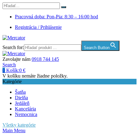
Pracovná doba: Pon-Pia: 8:30 – 16:00 hod
Registrácia / Prihlásenie
Search for:
Search Button
Zavolajte nám
0918 744 145
Search
0
Košík:
0
€
V košíku nemáte žiadne položky.
Kategórie
Šatňa
Dielňa
Jedáleň
Kancelária
Nemocnica
Všetky kategórie
Main Menu