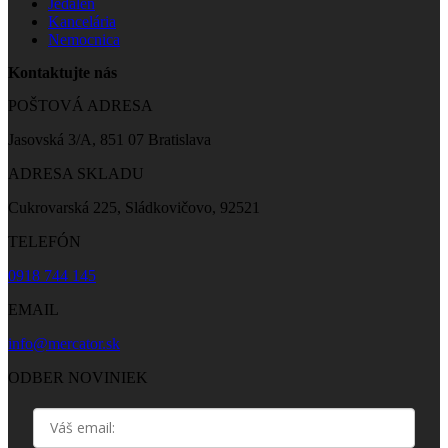
Jedáleň
Kancelária
Nemocnica
Kontaktujte nás
POŠTOVÁ ADRESA
Jasovská 3/A, 851 07 Bratislava
ADRESA SKLADU
Cukrovarská 225, Sládkovičovo, 92521
TELEFÓN
0918 744 145
EMAIL
info@mercator.sk
ODBER NOVINIEK