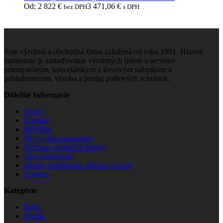
Od:
2 822
€
3 471,06
€
bez DPH
s DPH
Sme výrobná a obchodná firma založená od roku 1991. Hlavné
zameranie je zariaďovanie výrobných firiem a servisov
priemyselným, kancelárskym a kovovým nábytkom a
príslušenstvom, výroba a predaj poštových schránok.
Dôležité Informácie
Dopyt
Kontakt
Môj účet
Obchodné podmienky
Ochrana osobných údajov
Ako nakupovať
Zásady používania súborov cookie
Cookies
Kategórie
Šatňa
Dielňa