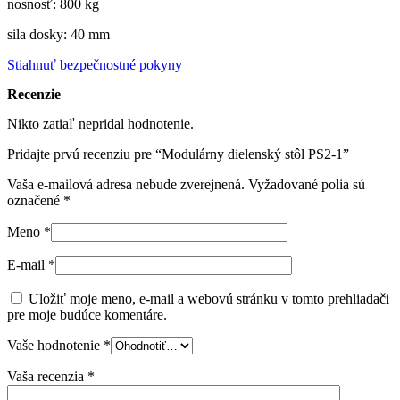
nosnosť: 800 kg
sila dosky: 40 mm
Stiahnuť bezpečnostné pokyny
Recenzie
Nikto zatiaľ nepridal hodnotenie.
Pridajte prvú recenziu pre “Modulárny dielenský stôl PS2-1”
Vaša e-mailová adresa nebude zverejnená.
Vyžadované polia sú
označené
*
Meno
*
E-mail
*
Uložiť moje meno, e-mail a webovú stránku v tomto prehliadači
pre moje budúce komentáre.
Vaše hodnotenie
*
Vaša recenzia
*