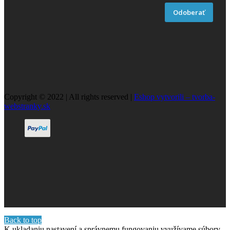
Odoberať
Copyright © 2022 | All rights reserved |
Eshop vytvorili – tvorba-
webstranky.sk
Back to top
K ukladaniu nastavení a správnemu fungovaniu využívame súbory