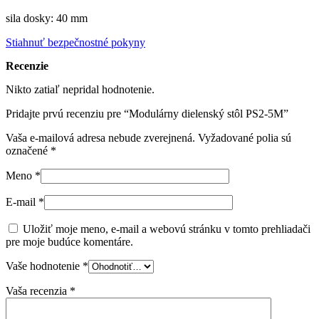
sila dosky: 40 mm
Stiahnuť bezpečnostné pokyny
Recenzie
Nikto zatiaľ nepridal hodnotenie.
Pridajte prvú recenziu pre “Modulárny dielenský stôl PS2-5M”
Vaša e-mailová adresa nebude zverejnená.
Vyžadované polia sú
označené
*
Meno
*
E-mail
*
Uložiť moje meno, e-mail a webovú stránku v tomto prehliadači
pre moje budúce komentáre.
Vaše hodnotenie
*
Vaša recenzia
*