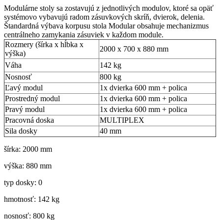
Modulárne stoly sa zostavujú z jednotlivých modulov, ktoré sa opäť
systémovo vybavujú radom zásuvkových skríň, dvierok, delenia.
Štandardná výbava korpusu stola Modular obsahuje mechanizmus
centrálneho zamykania zásuviek v každom module.
Rozmery (šírka x hĺbka x
2000 x 700 x 880 mm
výška)
Váha
142 kg
Nosnosť
800 kg
Ľavý modul
1x dvierka 600 mm + polica
Prostredný modul
1x dvierka 600 mm + polica
Pravý modul
1x dvierka 600 mm + polica
Pracovná doska
MULTIPLEX
Sila dosky
40 mm
šírka: 2000 mm
výška: 880 mm
typ dosky: 0
hmotnosť: 142 kg
nosnosť: 800 kg