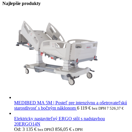
Najlepšie produkty
MEDIBED MA 5M | Posteľ pre intenzívnu a ošetrovateľskú
starostlivosť s bočným náklonom
6 119
€
bez DPH
7 526,37
€
Elektricky nastaviteľný ERGO stôl s nadstavbou
20ERGO14N
Od:
3 135
€
3 856,05
€
bez DPH
s DPH