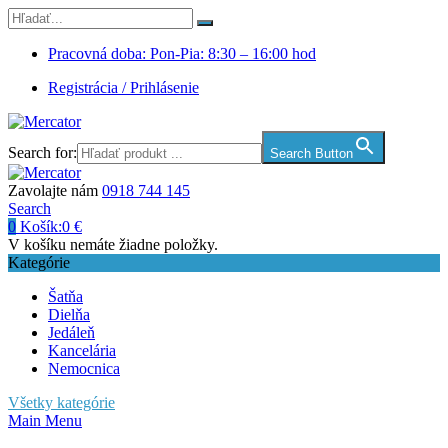
Pracovná doba: Pon-Pia: 8:30 – 16:00 hod
Registrácia / Prihlásenie
Search for:
Search Button
Zavolajte nám
0918 744 145
Search
0
Košík:
0
€
V košíku nemáte žiadne položky.
Kategórie
Šatňa
Dielňa
Jedáleň
Kancelária
Nemocnica
Všetky kategórie
Main Menu