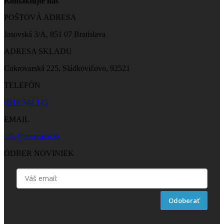
Kontaktujte nás
POŠTOVÁ ADRESA
Jasovská 3/A, 851 07 Bratislava
ADRESA SKLADU
Cukrovarská 225, Sládkovičovo, 92521
TELEFÓN
0918 744 145
EMAIL
info@mercator.sk
ODBER NOVINIEK
Odoberať