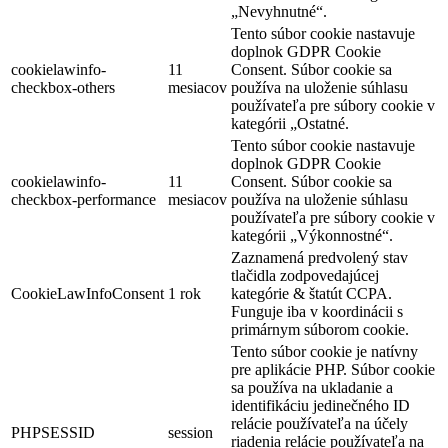
„Nevyhnutné“.
Tento súbor cookie nastavuje
doplnok GDPR Cookie
cookielawinfo-
11
Consent. Súbor cookie sa
checkbox-others
mesiacov
používa na uloženie súhlasu
používateľa pre súbory cookie v
kategórii „Ostatné.
Tento súbor cookie nastavuje
doplnok GDPR Cookie
cookielawinfo-
11
Consent. Súbor cookie sa
checkbox-performance
mesiacov
používa na uloženie súhlasu
používateľa pre súbory cookie v
kategórii „Výkonnostné“.
Zaznamená predvolený stav
tlačidla zodpovedajúcej
CookieLawInfoConsent
1 rok
kategórie & štatút CCPA.
Funguje iba v koordinácii s
primárnym súborom cookie.
Tento súbor cookie je natívny
pre aplikácie PHP. Súbor cookie
sa používa na ukladanie a
identifikáciu jedinečného ID
relácie používateľa na účely
PHPSESSID
session
riadenia relácie používateľa na