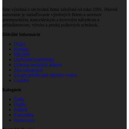
Sme výrobná a obchodná firma založená od roku 1991. Hlavné
zameranie je zariaďovanie výrobných firiem a servisov
priemyselným, kancelárskym a kovovým nábytkom a
príslušenstvom, výroba a predaj poštových schránok.
Dôležité Informácie
Dopyt
Kontakt
Môj účet
Obchodné podmienky
Ochrana osobných údajov
Ako nakupovať
Zásady používania súborov cookie
Cookies
Kategórie
Šatňa
Dielňa
Jedáleň
Kancelária
Nemocnica