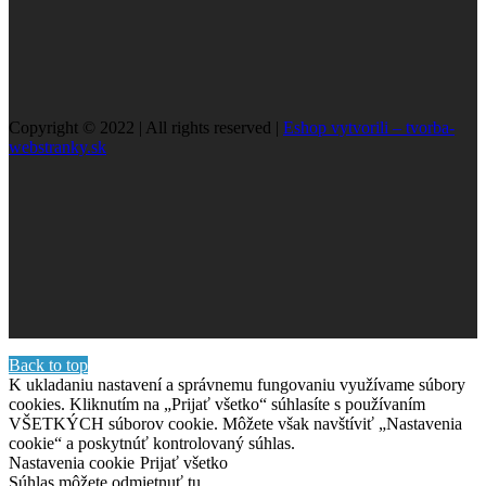
Copyright © 2022 | All rights reserved |
Eshop vytvorili – tvorba-
webstranky.sk
Back to top
K ukladaniu nastavení a správnemu fungovaniu využívame súbory
cookies. Kliknutím na „Prijať všetko“ súhlasíte s používaním
VŠETKÝCH súborov cookie. Môžete však navštíviť „Nastavenia
cookie“ a poskytnúť kontrolovaný súhlas.
Nastavenia cookie
Prijať všetko
Súhlas môžete odmietnuť
tu.