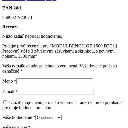
EAN kód
8586027923673
Recenzie
Nikto zatiaľ nepridal hodnotenie.
Pridajte prvú recenziu pre “MODULBENCH GE 1500 D3C1 |
Pracovný stôl s 3 závesnými zásuvkami a skrinkou, s pevnými
nohami, 1500 mm”
Vaša e-mailová adresa nebude zverejnená.
Vyžadované polia sú
označené
*
Meno
*
E-mail
*
Uložiť moje meno, e-mail a webovú stránku v tomto prehliadači
pre moje budúce komentáre.
Vaše hodnotenie
*
Vaša recenzia
*