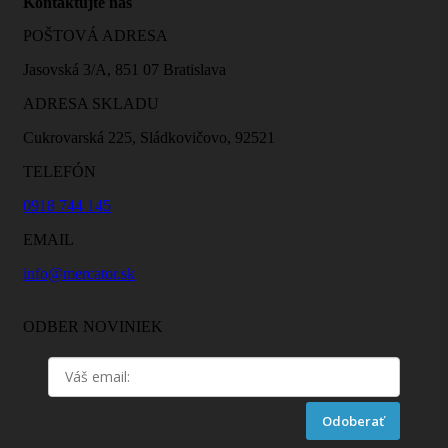
Kontaktujte nás
POŠTOVÁ ADRESA
Jasovská 3/A, 851 07 Bratislava
ADRESA SKLADU
Cukrovarská 225, Sládkovičovo, 92521
TELEFÓN
0918 744 145
EMAIL
info@mercator.sk
ODBER NOVINIEK
Odoberať