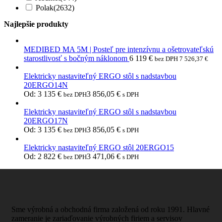
Polak
(2632)
Najlepšie produkty
MEDIBED MA 5M | Posteľ pre intenzívnu a ošetrovateľskú
starostlivosť s bočným náklonom
6 119
€
bez DPH
7 526,37
€
Elektricky nastaviteľný ERGO stôl s nadstavbou
20ERGO14N
Od:
3 135
€
3 856,05
€
bez DPH
s DPH
Elektricky nastaviteľný ERGO stôl s nadstavbou
20ERGO17N
Od:
3 135
€
3 856,05
€
bez DPH
s DPH
Elektricky nastaviteľný ERGO stôl 20ERGO15
Od:
2 822
€
3 471,06
€
bez DPH
s DPH
Sme výrobná a obchodná firma založená od roku 1991. Hlavné
zameranie je zariaďovanie výrobných firiem a servisov