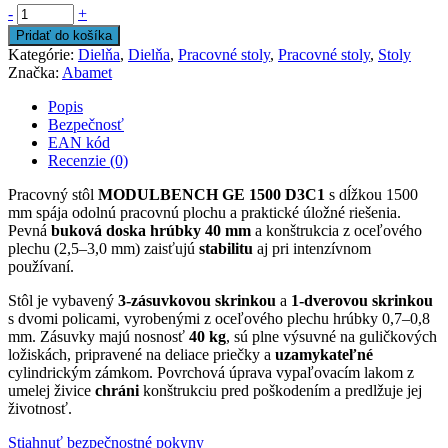
-
+
Pridať do košíka
Kategórie:
Dielňa
,
Dielňa
,
Pracovné stoly
,
Pracovné stoly
,
Stoly
Značka:
Abamet
Popis
Bezpečnosť
EAN kód
Recenzie (0)
Pracovný stôl
MODULBENCH GE 1500 D3C1
s dĺžkou 1500
mm spája odolnú pracovnú plochu a praktické úložné riešenia.
Pevná
buková doska hrúbky 40 mm
a konštrukcia z oceľového
plechu (2,5–3,0 mm) zaisťujú
stabilitu
aj pri intenzívnom
používaní.
Stôl je vybavený
3-zásuvkovou skrinkou
a
1-dverovou skrinkou
s dvomi policami, vyrobenými z oceľového plechu hrúbky 0,7–0,8
mm. Zásuvky majú nosnosť
40 kg
, sú plne výsuvné na guličkových
ložiskách, pripravené na deliace priečky a
uzamykateľné
cylindrickým zámkom. Povrchová úprava vypaľovacím lakom z
umelej živice
chráni
konštrukciu pred poškodením a predlžuje jej
životnosť.
Stiahnuť bezpečnostné pokyny