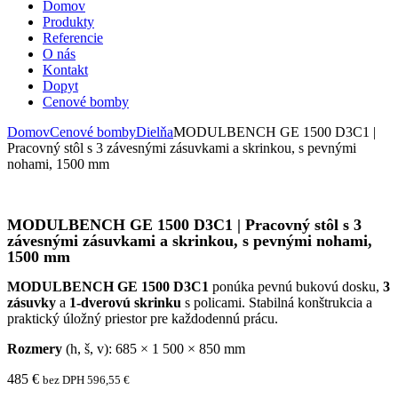
Domov
Produkty
Referencie
O nás
Kontakt
Dopyt
Cenové bomby
Domov
Cenové bomby
Dielňa
MODULBENCH GE 1500 D3C1 |
Pracovný stôl s 3 závesnými zásuvkami a skrinkou, s pevnými
nohami, 1500 mm
MODULBENCH GE 1500 D3C1 | Pracovný stôl s 3
závesnými zásuvkami a skrinkou, s pevnými nohami,
1500 mm
MODULBENCH GE 1500 D3C1
ponúka pevnú bukovú dosku,
3
zásuvky
a
1-dverovú skrinku
s policami. Stabilná konštrukcia a
praktický úložný priestor pre každodennú prácu.
Rozmery
(h, š, v): 685 × 1 500 × 850 mm
485
€
bez DPH
596,55
€