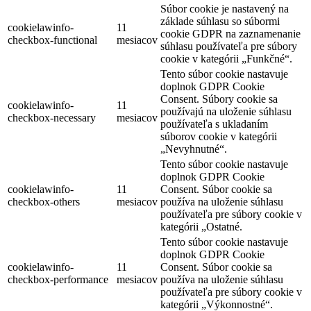
Súbor cookie je nastavený na
základe súhlasu so súbormi
cookielawinfo-
11
cookie GDPR na zaznamenanie
checkbox-functional
mesiacov
súhlasu používateľa pre súbory
cookie v kategórii „Funkčné“.
Tento súbor cookie nastavuje
doplnok GDPR Cookie
Consent. Súbory cookie sa
cookielawinfo-
11
používajú na uloženie súhlasu
checkbox-necessary
mesiacov
používateľa s ukladaním
súborov cookie v kategórii
„Nevyhnutné“.
Tento súbor cookie nastavuje
doplnok GDPR Cookie
cookielawinfo-
11
Consent. Súbor cookie sa
checkbox-others
mesiacov
používa na uloženie súhlasu
používateľa pre súbory cookie v
kategórii „Ostatné.
Tento súbor cookie nastavuje
doplnok GDPR Cookie
cookielawinfo-
11
Consent. Súbor cookie sa
checkbox-performance
mesiacov
používa na uloženie súhlasu
používateľa pre súbory cookie v
kategórii „Výkonnostné“.