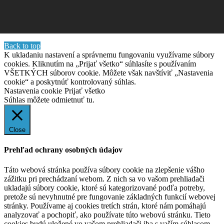
Back to top
K ukladaniu nastavení a správnemu fungovaniu využívame súbory
cookies. Kliknutím na „Prijať všetko“ súhlasíte s používaním
VŠETKÝCH súborov cookie. Môžete však navštíviť „Nastavenia
cookie“ a poskytnúť kontrolovaný súhlas.
Nastavenia cookie
Prijať všetko
Súhlas môžete odmietnuť
tu.
Close
Prehľad ochrany osobných údajov
Táto webová stránka používa súbory cookie na zlepšenie vášho
zážitku pri prechádzaní webom. Z nich sa vo vašom prehliadači
ukladajú súbory cookie, ktoré sú kategorizované podľa potreby,
pretože sú nevyhnutné pre fungovanie základných funkcií webovej
stránky. Používame aj cookies tretích strán, ktoré nám pomáhajú
analyzovať a pochopiť, ako používate túto webovú stránku. Tieto
cookies budú uložené vo vašom prehliadači iba s vaším súhlasom.