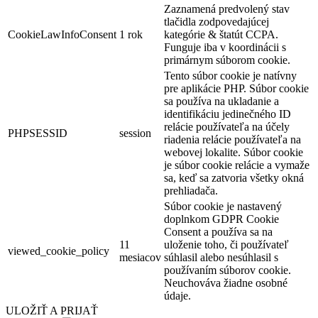
Zaznamená predvolený stav
tlačidla zodpovedajúcej
CookieLawInfoConsent
1 rok
kategórie & štatút CCPA.
Funguje iba v koordinácii s
primárnym súborom cookie.
Tento súbor cookie je natívny
pre aplikácie PHP. Súbor cookie
sa používa na ukladanie a
identifikáciu jedinečného ID
relácie používateľa na účely
PHPSESSID
session
riadenia relácie používateľa na
webovej lokalite. Súbor cookie
je súbor cookie relácie a vymaže
sa, keď sa zatvoria všetky okná
prehliadača.
Súbor cookie je nastavený
doplnkom GDPR Cookie
Consent a používa sa na
11
uloženie toho, či používateľ
viewed_cookie_policy
mesiacov
súhlasil alebo nesúhlasil s
používaním súborov cookie.
Neuchováva žiadne osobné
údaje.
ULOŽIŤ A PRIJAŤ