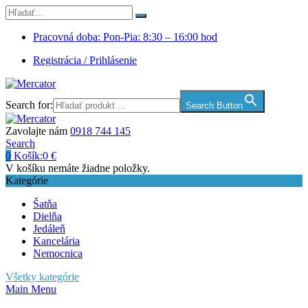
Pracovná doba: Pon-Pia: 8:30 – 16:00 hod
Registrácia / Prihlásenie
Search for:
Search Button
Zavolajte nám
0918 744 145
Search
0
Košík:
0
€
V košíku nemáte žiadne položky.
Kategórie
Šatňa
Dielňa
Jedáleň
Kancelária
Nemocnica
Všetky kategórie
Main Menu