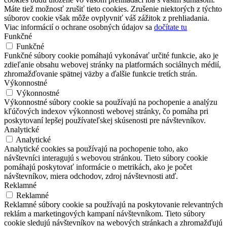
Máte tiež možnosť zrušiť tieto cookies. Zrušenie niektorých z týchto
súborov cookie však môže ovplyvniť váš zážitok z prehliadania.
Viac informácií o ochrane osobných údajov sa
dočítate tu
Funkčné
Funkčné
Funkčné súbory cookie pomáhajú vykonávať určité funkcie, ako je
zdieľanie obsahu webovej stránky na platformách sociálnych médií,
zhromažďovanie spätnej väzby a ďalšie funkcie tretích strán.
Výkonnostné
Výkonnostné
Výkonnostné súbory cookie sa používajú na pochopenie a analýzu
kľúčových indexov výkonnosti webovej stránky, čo pomáha pri
poskytovaní lepšej používateľskej skúsenosti pre návštevníkov.
Analytické
Analytické
Analytické cookies sa používajú na pochopenie toho, ako
návštevníci interagujú s webovou stránkou. Tieto súbory cookie
pomáhajú poskytovať informácie o metrikách, ako je počet
návštevníkov, miera odchodov, zdroj návštevnosti atď.
Reklamné
Reklamné
Reklamné súbory cookie sa používajú na poskytovanie relevantných
reklám a marketingových kampaní návštevníkom. Tieto súbory
cookie sledujú návštevníkov na webových stránkach a zhromažďujú