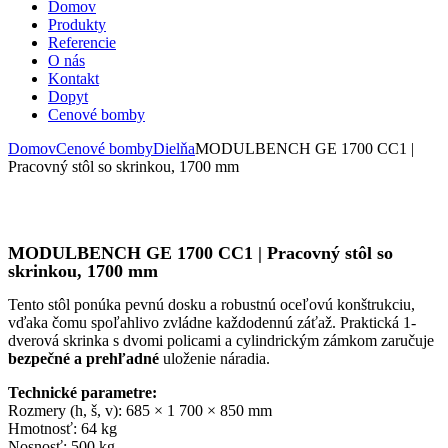
Domov
Produkty
Referencie
O nás
Kontakt
Dopyt
Cenové bomby
Domov
Cenové bomby
Dielňa
MODULBENCH GE 1700 CC1 |
Pracovný stôl so skrinkou, 1700 mm
MODULBENCH GE 1700 CC1 | Pracovný stôl so
skrinkou, 1700 mm
Tento stôl ponúka pevnú dosku a robustnú oceľovú konštrukciu,
vďaka čomu spoľahlivo zvládne každodennú záťaž. Praktická 1-
dverová skrinka s dvomi policami a cylindrickým zámkom zaručuje
bezpečné a prehľadné
uloženie náradia.
Technické parametre:
Rozmery (h, š, v): 685 × 1 700 × 850 mm
Hmotnosť: 64 kg
Nosnosť: 500 kg