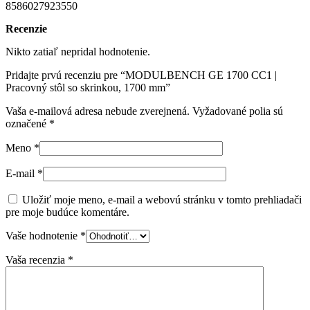
8586027923550
Recenzie
Nikto zatiaľ nepridal hodnotenie.
Pridajte prvú recenziu pre “MODULBENCH GE 1700 CC1 |
Pracovný stôl so skrinkou, 1700 mm”
Vaša e-mailová adresa nebude zverejnená.
Vyžadované polia sú
označené
*
Meno
*
E-mail
*
Uložiť moje meno, e-mail a webovú stránku v tomto prehliadači
pre moje budúce komentáre.
Vaše hodnotenie
*
Vaša recenzia
*