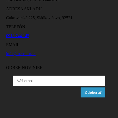
ADRESA SKLADU
Cukrovarská 225, Sládkovičovo, 92521
TELEFÓN
0918 744 145
EMAIL
info@mercator.sk
ODBER NOVINIEK
Odoberať