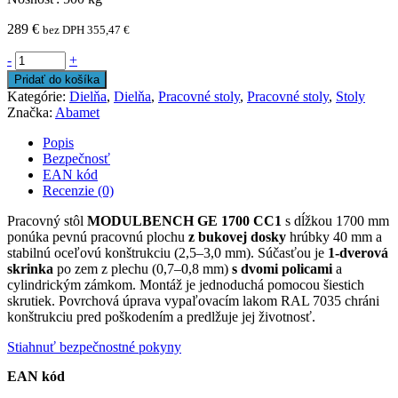
289
€
bez DPH
355,47
€
-
+
Pridať do košíka
Kategórie:
Dielňa
,
Dielňa
,
Pracovné stoly
,
Pracovné stoly
,
Stoly
Značka:
Abamet
Popis
Bezpečnosť
EAN kód
Recenzie (0)
Pracovný stôl
MODULBENCH GE 1700 CC1
s dĺžkou 1700 mm
ponúka pevnú pracovnú plochu
z bukovej dosky
hrúbky 40 mm a
stabilnú oceľovú konštrukciu (2,5–3,0 mm). Súčasťou je
1-dverová
skrinka
po zem z plechu (0,7–0,8 mm)
s dvomi policami
a
cylindrickým zámkom. Montáž je jednoduchá pomocou šiestich
skrutiek. Povrchová úprava vypaľovacím lakom RAL 7035 chráni
konštrukciu pred poškodením a predlžuje jej životnosť.
Stiahnuť bezpečnostné pokyny
EAN kód