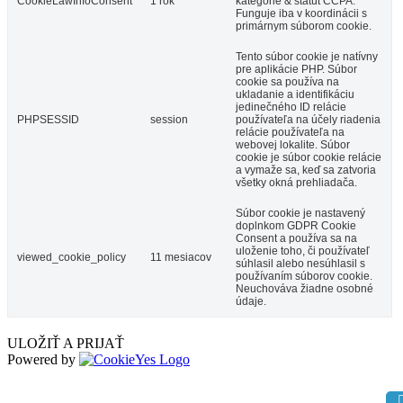
CookieLawInfoConsent
1 rok
kategórie & štatút CCPA.
Funguje iba v koordinácii s
primárnym súborom cookie.
Tento súbor cookie je natívny
pre aplikácie PHP. Súbor
cookie sa používa na
ukladanie a identifikáciu
jedinečného ID relácie
PHPSESSID
session
používateľa na účely riadenia
relácie používateľa na
webovej lokalite. Súbor
cookie je súbor cookie relácie
a vymaže sa, keď sa zatvoria
všetky okná prehliadača.
Súbor cookie je nastavený
doplnkom GDPR Cookie
Consent a používa sa na
uloženie toho, či používateľ
viewed_cookie_policy
11 mesiacov
súhlasil alebo nesúhlasil s
používaním súborov cookie.
Neuchováva žiadne osobné
údaje.
ULOŽIŤ A PRIJAŤ
Powered by