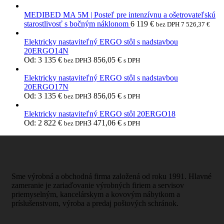
MEDIBED MA 5M | Posteľ pre intenzívnu a ošetrovateľskú
starostlivosť s bočným náklonom
6 119
€
bez DPH
7 526,37
€
Elektricky nastaviteľný ERGO stôl s nadstavbou
20ERGO14N
Od:
3 135
€
3 856,05
€
bez DPH
s DPH
Elektricky nastaviteľný ERGO stôl s nadstavbou
20ERGO17N
Od:
3 135
€
3 856,05
€
bez DPH
s DPH
Elektricky nastaviteľný ERGO stôl 20ERGO18
Od:
2 822
€
3 471,06
€
bez DPH
s DPH
Sme výrobná a obchodná firma založená od roku 1991. Hlavné
zameranie je zariaďovanie výrobných firiem a servisov
priemyselným, kancelárskym a kovovým nábytkom a
príslušenstvom, výroba a predaj poštových schránok.