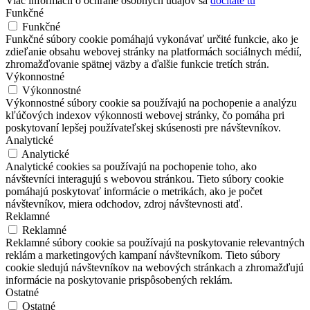
Viac informácií o ochrane osobných údajov sa
dočítate tu
Funkčné
Funkčné
Funkčné súbory cookie pomáhajú vykonávať určité funkcie, ako je
zdieľanie obsahu webovej stránky na platformách sociálnych médií,
zhromažďovanie spätnej väzby a ďalšie funkcie tretích strán.
Výkonnostné
Výkonnostné
Výkonnostné súbory cookie sa používajú na pochopenie a analýzu
kľúčových indexov výkonnosti webovej stránky, čo pomáha pri
poskytovaní lepšej používateľskej skúsenosti pre návštevníkov.
Analytické
Analytické
Analytické cookies sa používajú na pochopenie toho, ako
návštevníci interagujú s webovou stránkou. Tieto súbory cookie
pomáhajú poskytovať informácie o metrikách, ako je počet
návštevníkov, miera odchodov, zdroj návštevnosti atď.
Reklamné
Reklamné
Reklamné súbory cookie sa používajú na poskytovanie relevantných
reklám a marketingových kampaní návštevníkom. Tieto súbory
cookie sledujú návštevníkov na webových stránkach a zhromažďujú
informácie na poskytovanie prispôsobených reklám.
Ostatné
Ostatné