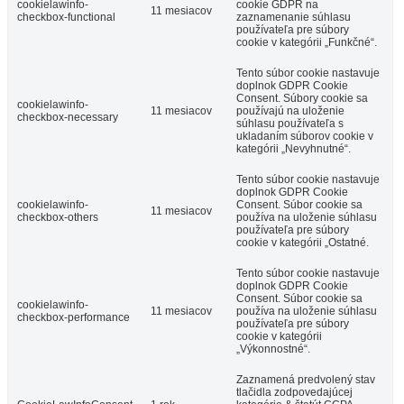
cookielawinfo-
cookie GDPR na
11 mesiacov
checkbox-functional
zaznamenanie súhlasu
používateľa pre súbory
cookie v kategórii „Funkčné“.
Tento súbor cookie nastavuje
doplnok GDPR Cookie
Consent. Súbory cookie sa
cookielawinfo-
11 mesiacov
používajú na uloženie
checkbox-necessary
súhlasu používateľa s
ukladaním súborov cookie v
kategórii „Nevyhnutné“.
Tento súbor cookie nastavuje
doplnok GDPR Cookie
cookielawinfo-
Consent. Súbor cookie sa
11 mesiacov
checkbox-others
používa na uloženie súhlasu
používateľa pre súbory
cookie v kategórii „Ostatné.
Tento súbor cookie nastavuje
doplnok GDPR Cookie
Consent. Súbor cookie sa
cookielawinfo-
11 mesiacov
používa na uloženie súhlasu
checkbox-performance
používateľa pre súbory
cookie v kategórii
„Výkonnostné“.
Zaznamená predvolený stav
tlačidla zodpovedajúcej