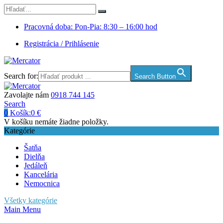
Pracovná doba: Pon-Pia: 8:30 – 16:00 hod
Registrácia / Prihlásenie
Search for:
Search Button
Zavolajte nám
0918 744 145
Search
0
Košík:
0
€
V košíku nemáte žiadne položky.
Kategórie
Šatňa
Dielňa
Jedáleň
Kancelária
Nemocnica
Všetky kategórie
Main Menu