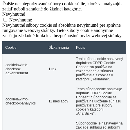
Ďalšie nekategorizované súbory cookie sú tie, ktoré sa analyzujú a
zatiaľ neboli zaradené do žiadnej kategórie.
Nevyhnutné
Nevyhnutné
Nevyhnutné súbory cookie sú absolútne nevyhnutné pre správne
fungovanie webovej stránky. Tieto súbory cookie anonymne
zaisťujú základné funkcie a bezpečnostné prvky webovej stránky.
Cookie
Dĺžka trvania
Popis
Tento súbor cookie nastavený
doplnkom GDPR Cookie
cookielawinfo-
Consent sa používa na
checkbox-
1 rok
zaznamenanie súhlasu
advertisement
používateľa s cookies v
kategórii „Reklamné“.
Tento súbor cookie nastavuje
doplnok GDPR Cookie
Consent. Súbor cookie sa
cookielawinfo-
11 mesiacov
používa na uloženie súhlasu
checkbox-analytics
používateľa pre súbory
cookie v kategórii
„Analytické“.
Súbor cookie je nastavený na
základe súhlasu so súbormi