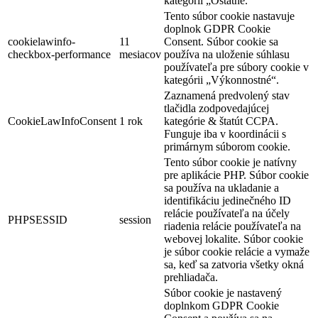
kategórii „Ostatné.
Tento súbor cookie nastavuje
doplnok GDPR Cookie
cookielawinfo-
11
Consent. Súbor cookie sa
checkbox-performance
mesiacov
používa na uloženie súhlasu
používateľa pre súbory cookie v
kategórii „Výkonnostné“.
Zaznamená predvolený stav
tlačidla zodpovedajúcej
CookieLawInfoConsent
1 rok
kategórie & štatút CCPA.
Funguje iba v koordinácii s
primárnym súborom cookie.
Tento súbor cookie je natívny
pre aplikácie PHP. Súbor cookie
sa používa na ukladanie a
identifikáciu jedinečného ID
relácie používateľa na účely
PHPSESSID
session
riadenia relácie používateľa na
webovej lokalite. Súbor cookie
je súbor cookie relácie a vymaže
sa, keď sa zatvoria všetky okná
prehliadača.
Súbor cookie je nastavený
doplnkom GDPR Cookie