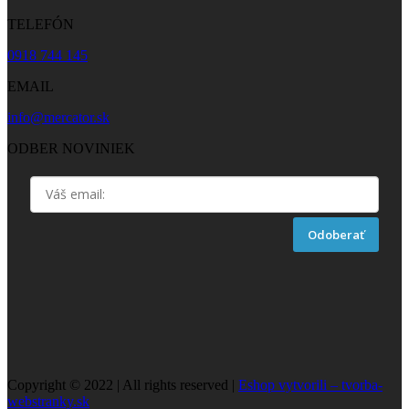
TELEFÓN
0918 744 145
EMAIL
info@mercator.sk
ODBER NOVINIEK
Odoberať
Copyright © 2022 | All rights reserved |
Eshop vytvorili – tvorba-
webstranky.sk