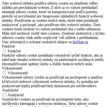
Táto webová stránka používa súbory cookie na zlepšenie vášho
zážitku pri prechádzaní webom. Z nich sa vo vašom prehliadači
ukladajú súbory cookie, ktoré sú kategorizované podľa potreby,
pretože sú nevyhnutné pre fungovanie základných funkcií webovej
stránky. Používame aj cookies tretích strán, ktoré nám pomáhajú
analyzovať a pochopiť, ako používate túto webovú stránku. Tieto
cookies budú uložené vo vašom prehliadači iba s vaším súhlasom.
Máte tiež možnosť zrušiť tieto cookies. Zrušenie niektorých z týchto
súborov cookie však môže ovplyvniť váš zážitok z prehliadania.
Viac informácií o ochrane osobných údajov sa
dočítate tu
Funkčné
Funkčné
Funkčné súbory cookie pomáhajú vykonávať určité funkcie, ako je
zdieľanie obsahu webovej stránky na platformách sociálnych médií,
zhromažďovanie spätnej väzby a ďalšie funkcie tretích strán.
Výkonnostné
Výkonnostné
Výkonnostné súbory cookie sa používajú na pochopenie a analýzu
kľúčových indexov výkonnosti webovej stránky, čo pomáha pri
poskytovaní lepšej používateľskej skúsenosti pre návštevníkov.
Analytické
Analytické
Analytické cookies sa používajú na pochopenie toho, ako
návštevníci interagujú s webovou stránkou. Tieto súbory cookie