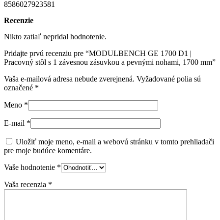
8586027923581
Recenzie
Nikto zatiaľ nepridal hodnotenie.
Pridajte prvú recenziu pre “MODULBENCH GE 1700 D1 |
Pracovný stôl s 1 závesnou zásuvkou a pevnými nohami, 1700 mm”
Vaša e-mailová adresa nebude zverejnená.
Vyžadované polia sú
označené
*
Meno
*
E-mail
*
Uložiť moje meno, e-mail a webovú stránku v tomto prehliadači
pre moje budúce komentáre.
Vaše hodnotenie
*
Vaša recenzia
*