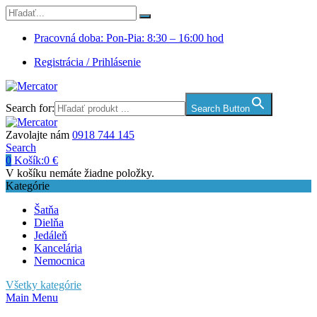
Pracovná doba: Pon-Pia: 8:30 – 16:00 hod
Registrácia / Prihlásenie
Search for:
Search Button
Zavolajte nám
0918 744 145
Search
0
Košík:
0
€
V košíku nemáte žiadne položky.
Kategórie
Šatňa
Dielňa
Jedáleň
Kancelária
Nemocnica
Všetky kategórie
Main Menu