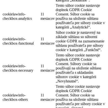
kategórii „Reklamné“.
Tento súbor cookie nastavuje
doplnok GDPR Cookie
cookielawinfo-
11
Consent. Súbor cookie sa
checkbox-analytics
mesiacov
používa na uloženie súhlasu
používateľa pre súbory cookie v
kategórii „Analytické“.
Súbor cookie je nastavený na
základe súhlasu so súbormi
cookielawinfo-
11
cookie GDPR na zaznamenanie
checkbox-functional
mesiacov
súhlasu používateľa pre súbory
cookie v kategórii „Funkčné“.
Tento súbor cookie nastavuje
doplnok GDPR Cookie
Consent. Súbory cookie sa
cookielawinfo-
11
používajú na uloženie súhlasu
checkbox-necessary
mesiacov
používateľa s ukladaním
súborov cookie v kategórii
„Nevyhnutné“.
Tento súbor cookie nastavuje
doplnok GDPR Cookie
cookielawinfo-
11
Consent. Súbor cookie sa
checkbox-others
mesiacov
používa na uloženie súhlasu
používateľa pre súbory cookie v