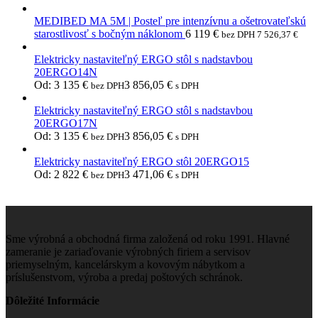
MEDIBED MA 5M | Posteľ pre intenzívnu a ošetrovateľskú
starostlivosť s bočným náklonom
6 119
€
bez DPH
7 526,37
€
Elektricky nastaviteľný ERGO stôl s nadstavbou
20ERGO14N
Od:
3 135
€
3 856,05
€
bez DPH
s DPH
Elektricky nastaviteľný ERGO stôl s nadstavbou
20ERGO17N
Od:
3 135
€
3 856,05
€
bez DPH
s DPH
Elektricky nastaviteľný ERGO stôl 20ERGO15
Od:
2 822
€
3 471,06
€
bez DPH
s DPH
Sme výrobná a obchodná firma založená od roku 1991. Hlavné
zameranie je zariaďovanie výrobných firiem a servisov
priemyselným, kancelárskym a kovovým nábytkom a
príslušenstvom, výroba a predaj poštových schránok.
Dôležité Informácie