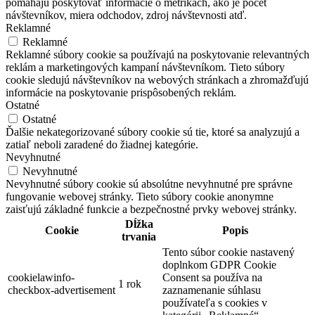
pomáhajú poskytovať informácie o metrikách, ako je počet
návštevníkov, miera odchodov, zdroj návštevnosti atď.
Reklamné
Reklamné
Reklamné súbory cookie sa používajú na poskytovanie relevantných
reklám a marketingových kampaní návštevníkom. Tieto súbory
cookie sledujú návštevníkov na webových stránkach a zhromažďujú
informácie na poskytovanie prispôsobených reklám.
Ostatné
Ostatné
Ďalšie nekategorizované súbory cookie sú tie, ktoré sa analyzujú a
zatiaľ neboli zaradené do žiadnej kategórie.
Nevyhnutné
Nevyhnutné
Nevyhnutné súbory cookie sú absolútne nevyhnutné pre správne
fungovanie webovej stránky. Tieto súbory cookie anonymne
zaisťujú základné funkcie a bezpečnostné prvky webovej stránky.
Dĺžka
Cookie
Popis
trvania
Tento súbor cookie nastavený
doplnkom GDPR Cookie
cookielawinfo-
Consent sa používa na
1 rok
checkbox-advertisement
zaznamenanie súhlasu
používateľa s cookies v