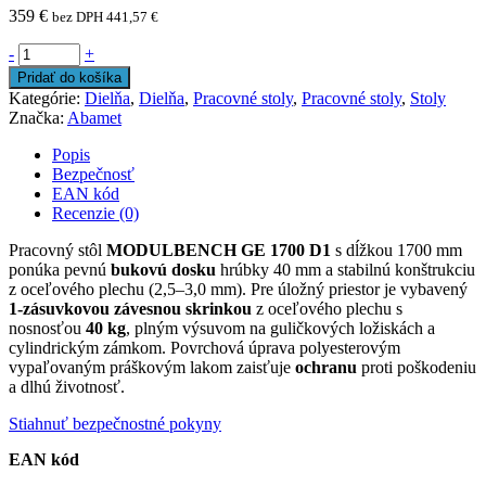
359
€
bez DPH
441,57
€
-
+
Pridať do košíka
Kategórie:
Dielňa
,
Dielňa
,
Pracovné stoly
,
Pracovné stoly
,
Stoly
Značka:
Abamet
Popis
Bezpečnosť
EAN kód
Recenzie (0)
Pracovný stôl
MODULBENCH GE 1700 D1
s dĺžkou 1700 mm
ponúka pevnú
bukovú dosku
hrúbky 40 mm a stabilnú konštrukciu
z oceľového plechu (2,5–3,0 mm). Pre úložný priestor je vybavený
1-zásuvkovou závesnou skrinkou
z oceľového plechu s
nosnosťou
40 kg
, plným výsuvom na guličkových ložiskách a
cylindrickým zámkom. Povrchová úprava polyesterovým
vypaľovaným práškovým lakom zaisťuje
ochranu
proti poškodeniu
a dlhú životnosť.
Stiahnuť bezpečnostné pokyny
EAN kód