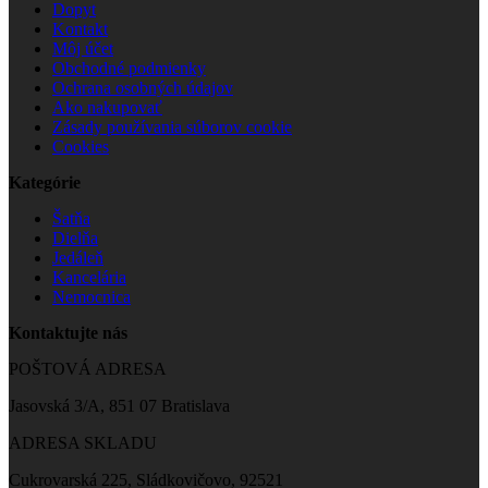
Dopyt
Kontakt
Môj účet
Obchodné podmienky
Ochrana osobných údajov
Ako nakupovať
Zásady používania súborov cookie
Cookies
Kategórie
Šatňa
Dielňa
Jedáleň
Kancelária
Nemocnica
Kontaktujte nás
POŠTOVÁ ADRESA
Jasovská 3/A, 851 07 Bratislava
ADRESA SKLADU
Cukrovarská 225, Sládkovičovo, 92521