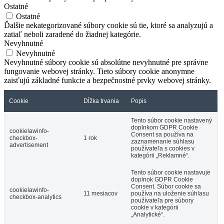
Ostatné
Ostatné
Ďalšie nekategorizované súbory cookie sú tie, ktoré sa analyzujú a
zatiaľ neboli zaradené do žiadnej kategórie.
Nevyhnutné
Nevyhnutné
Nevyhnutné súbory cookie sú absolútne nevyhnutné pre správne
fungovanie webovej stránky. Tieto súbory cookie anonymne
zaisťujú základné funkcie a bezpečnostné prvky webovej stránky.
Cookie
Dĺžka trvania
Popis
Tento súbor cookie nastavený
doplnkom GDPR Cookie
cookielawinfo-
Consent sa používa na
checkbox-
1 rok
zaznamenanie súhlasu
advertisement
používateľa s cookies v
kategórii „Reklamné“.
Tento súbor cookie nastavuje
doplnok GDPR Cookie
Consent. Súbor cookie sa
cookielawinfo-
11 mesiacov
používa na uloženie súhlasu
checkbox-analytics
používateľa pre súbory
cookie v kategórii
„Analytické“.