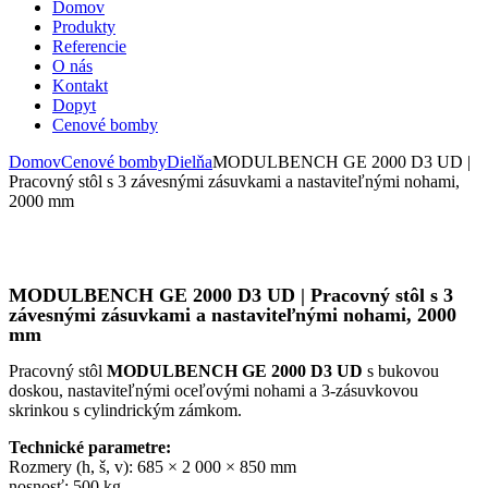
Domov
Produkty
Referencie
O nás
Kontakt
Dopyt
Cenové bomby
Domov
Cenové bomby
Dielňa
MODULBENCH GE 2000 D3 UD |
Pracovný stôl s 3 závesnými zásuvkami a nastaviteľnými nohami,
2000 mm
MODULBENCH GE 2000 D3 UD | Pracovný stôl s 3
závesnými zásuvkami a nastaviteľnými nohami, 2000
mm
Pracovný stôl
MODULBENCH GE 2000 D3 UD
s bukovou
doskou, nastaviteľnými oceľovými nohami a 3-zásuvkovou
skrinkou s cylindrickým zámkom.
Technické parametre:
Rozmery (h, š, v): 685 × 2 000 × 850 mm
nosnosť: 500 kg