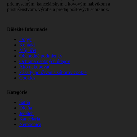
priemyselným, kancelárskym a kovovým nábytkom a
príslušenstvom, výroba a predaj poštových schránok.
Dôležité Informácie
Dopyt
Kontakt
Môj účet
Obchodné podmienky
Ochrana osobných údajov
Ako nakupovať
Zásady používania súborov cookie
Cookies
Kategórie
Šatňa
Dielňa
Jedáleň
Kancelária
Nemocnica