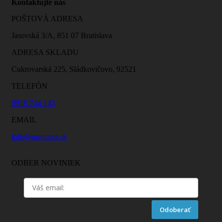
Kontaktujte nás
POŠTOVÁ ADRESA
Jasovská 3/A, 851 07 Bratislava
ADRESA SKLADU
Cukrovarská 225, Sládkovičovo, 92521
TELEFÓN
0918 744 145
EMAIL
info@mercator.sk
ODBER NOVINIEK
Odoberať