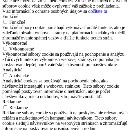
Máte tiež možnosť zrušiť tieto cookies. Zrušenie niektorých z týchto
súborov cookie však môže ovplyvniť váš zážitok z prehliadania.
Viac informácií o ochrane osobných údajov sa
dočítate tu
Funkčné
Funkčné
Funkčné súbory cookie pomáhajú vykonávať určité funkcie, ako je
zdieľanie obsahu webovej stránky na platformách sociálnych médií,
zhromažďovanie spätnej väzby a ďalšie funkcie tretích strán.
Výkonnostné
Výkonnostné
Výkonnostné súbory cookie sa používajú na pochopenie a analýzu
kľúčových indexov výkonnosti webovej stránky, čo pomáha pri
poskytovaní lepšej používateľskej skúsenosti pre návštevníkov.
Analytické
Analytické
Analytické cookies sa používajú na pochopenie toho, ako
návštevníci interagujú s webovou stránkou. Tieto súbory cookie
pomáhajú poskytovať informácie o metrikách, ako je počet
návštevníkov, miera odchodov, zdroj návštevnosti atď.
Reklamné
Reklamné
Reklamné súbory cookie sa používajú na poskytovanie relevantných
reklám a marketingových kampaní návštevníkom. Tieto súbory
cookie sledujú návštevníkov na webových stránkach a zhromažďujú
informácie na poskytovanie prispôsobených reklám.