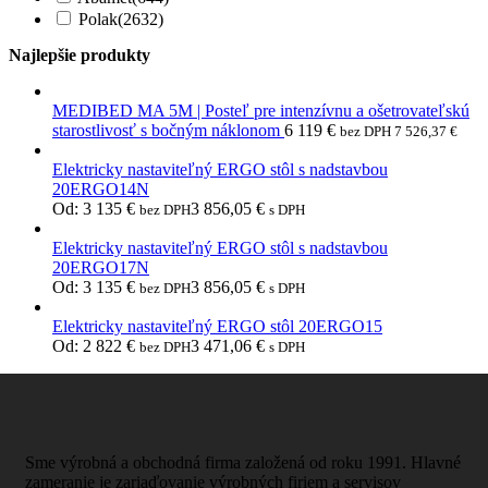
Polak
(2632)
Najlepšie produkty
MEDIBED MA 5M | Posteľ pre intenzívnu a ošetrovateľskú
starostlivosť s bočným náklonom
6 119
€
bez DPH
7 526,37
€
Elektricky nastaviteľný ERGO stôl s nadstavbou
20ERGO14N
Od:
3 135
€
3 856,05
€
bez DPH
s DPH
Elektricky nastaviteľný ERGO stôl s nadstavbou
20ERGO17N
Od:
3 135
€
3 856,05
€
bez DPH
s DPH
Elektricky nastaviteľný ERGO stôl 20ERGO15
Od:
2 822
€
3 471,06
€
bez DPH
s DPH
Sme výrobná a obchodná firma založená od roku 1991. Hlavné
zameranie je zariaďovanie výrobných firiem a servisov