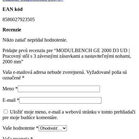
EAN kód
8586027923505
Recenzie
Nikto zatiaľ nepridal hodnotenie.
Pridajte prvú recenziu pre “MODULBENCH GE 2000 D3 UD |
Pracovný stôl s 3 závesnými zásuvkami a nastaviteľnými nohami,
2000 mm”
Vaša e-mailová adresa nebude zverejnená.
Vyžadované polia sú
označené
*
Meno
*
E-mail
*
Uložiť moje meno, e-mail a webovú stránku v tomto prehliadači
pre moje budúce komentáre.
Vaše hodnotenie
*
Vaša recenzia
*