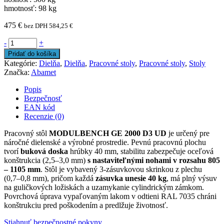
hmotnosť: 98 kg
475
€
bez DPH
584,25
€
-
+
Pridať do košíka
Kategórie:
Dielňa
,
Dielňa
,
Pracovné stoly
,
Pracovné stoly
,
Stoly
Značka:
Abamet
Popis
Bezpečnosť
EAN kód
Recenzie (0)
Pracovný stôl
MODULBENCH GE 2000 D3 UD
je určený pre
náročné dielenské a výrobné prostredie. Pevnú pracovnú plochu
tvorí
buková doska
hrúbky 40 mm, stabilitu zabezpečuje oceľová
konštrukcia (2,5–3,0 mm)
s nastaviteľnými nohami v rozsahu 805
– 1105 mm
. Stôl je vybavený 3-zásuvkovou skrinkou z plechu
(0,7–0,8 mm), pričom každá
zásuvka unesie 40 kg
, má plný výsuv
na guličkových ložiskách a uzamykanie cylindrickým zámkom.
Povrchová úprava vypaľovaným lakom v odtieni RAL 7035 chráni
konštrukciu pred poškodením a predlžuje životnosť.
Stiahnuť bezpečnostné pokyny