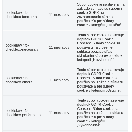
Súbor cookie je nastavený na
základe súhlasu so súbormi
cookielawinfo-
cookie GDPR na
11 mesiacov
checkbox-functional
zaznamenanie súhlasu
používateľa pre súbory
cookie v kategórii „Funkčné“.
Tento súbor cookie nastavuje
doplnok GDPR Cookie
Consent. Súbory cookie sa
cookielawinfo-
11 mesiacov
používajú na uloženie
checkbox-necessary
súhlasu používateľa s
ukladaním súborov cookie v
kategórii „Nevyhnutné“.
Tento súbor cookie nastavuje
doplnok GDPR Cookie
cookielawinfo-
Consent. Súbor cookie sa
11 mesiacov
checkbox-others
používa na uloženie súhlasu
používateľa pre súbory
cookie v kategórii „Ostatné.
Tento súbor cookie nastavuje
doplnok GDPR Cookie
Consent. Súbor cookie sa
cookielawinfo-
11 mesiacov
používa na uloženie súhlasu
checkbox-performance
používateľa pre súbory
cookie v kategórii
„Výkonnostné“.