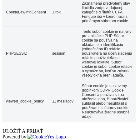
Zaznamená predvolený stav
tlačidla zodpovedajúcej
CookieLawInfoConsent
1 rok
kategórie & štatút CCPA.
Funguje iba v koordinácii s
primárnym súborom cookie.
Tento súbor cookie je natívny
pre aplikácie PHP. Súbor
cookie sa používa na
ukladanie a identifikáciu
jedinečného ID relácie
PHPSESSID
session
používateľa na účely riadenia
relácie používateľa na
webovej lokalite. Súbor
cookie je súbor cookie relácie
a vymaže sa, keď sa zatvoria
všetky okná prehliadača.
Súbor cookie je nastavený
doplnkom GDPR Cookie
Consent a používa sa na
uloženie toho, či používateľ
viewed_cookie_policy
11 mesiacov
súhlasil alebo nesúhlasil s
používaním súborov cookie.
Neuchováva žiadne osobné
údaje.
ULOŽIŤ A PRIJAŤ
Powered by