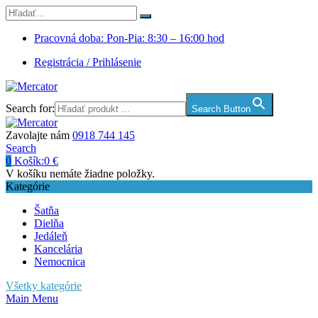
Pracovná doba: Pon-Pia: 8:30 – 16:00 hod
Registrácia / Prihlásenie
Search for:
Search Button
Zavolajte nám
0918 744 145
Search
0
Košík:
0
€
V košíku nemáte žiadne položky.
Kategórie
Šatňa
Dielňa
Jedáleň
Kancelária
Nemocnica
Všetky kategórie
Main Menu