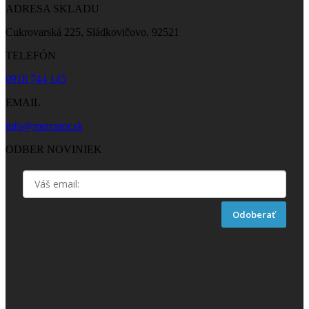
ADRESA SKLADU
Cukrovarská 225, Sládkovičovo, 92521
TELEFÓN
0918 744 145
EMAIL
info@mercator.sk
ODBER NOVINIEK
Odoberať