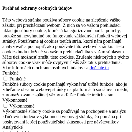
Prehľad ochrany osobných údajov
Táto webová stránka používa súbory cookie na zlepšenie vášho
zážitku pri prechádzaní webom. Z nich sa vo vašom prehliadači
ukladajú súbory cookie, ktoré sú kategorizované podľa potreby,
pretože sú nevyhnutné pre fungovanie základných funkcií webovej
stránky. Používame aj cookies tretích strán, ktoré nám pomáhajú
analyzovať a pochopiť, ako používate túto webovú stránku. Tieto
cookies budú uložené vo vašom prehliadači iba s vaším súhlasom.
Máte tiež možnosť zrušiť tieto cookies. Zrušenie niektorých z týchto
súborov cookie však môže ovplyvniť váš zážitok z prehliadania.
Viac informácií o ochrane osobných údajov sa
dočítate tu
Funkčné
Funkčné
Funkčné súbory cookie pomáhajú vykonávať určité funkcie, ako je
zdieľanie obsahu webovej stránky na platformách sociálnych médií,
zhromažďovanie spätnej väzby a ďalšie funkcie tretích strán.
Výkonnostné
Výkonnostné
Výkonnostné súbory cookie sa používajú na pochopenie a analýzu
kľúčových indexov výkonnosti webovej stránky, čo pomáha pri
poskytovaní lepšej používateľskej skúsenosti pre návštevníkov.
Analytické