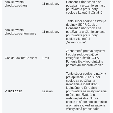
cookielawinfo-
Consent. Súbor cookie sa
11 mesiacov
checkbox-others
používa na uloženie súhlasu
používateľa pre súbory
cookie v kategórii „Ostatné.
Tento súbor cookie nastavuje
doplnok GDPR Cookie
Consent. Súbor cookie sa
cookielawinfo-
11 mesiacov
používa na uloženie súhlasu
checkbox-performance
používateľa pre súbory
cookie v kategórii
„Výkonnostné“.
Zaznamená predvolený stav
tlačidla zodpovedajúcej
CookieLawInfoConsent
1 rok
kategórie & štatút CCPA.
Funguje iba v koordinácii s
primárnym súborom cookie.
Tento súbor cookie je natívny
pre aplikácie PHP. Súbor
cookie sa používa na
ukladanie a identifikáciu
jedinečného ID relácie
PHPSESSID
session
používateľa na účely riadenia
relácie používateľa na
webovej lokalite. Súbor
cookie je súbor cookie relácie
a vymaže sa, keď sa zatvoria
všetky okná prehliadača.