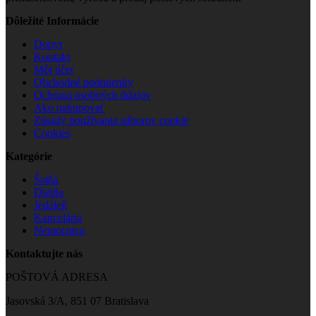
Dôležité Informácie
Dopyt
Kontakt
Môj účet
Obchodné podmienky
Ochrana osobných údajov
Ako nakupovať
Zásady používania súborov cookie
Cookies
Kategórie
Šatňa
Dielňa
Jedáleň
Kancelária
Nemocnica
Kontaktujte nás
POŠTOVÁ ADRESA
Jasovská 3/A, 851 07 Bratislava