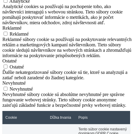
Analytické
Analytické cookies sa používajú na pochopenie toho, ako
návštevníci interagujú s webovou stránkou. Tieto súbory cookie
pomáhajú poskytovať informácie o metrikách, ako je počet
návštevníkov, miera odchodov, zdroj návštevnosti atď.
Reklamné
Reklamné
Reklamné súbory cookie sa používajú na poskytovanie relevantných
reklám a marketingových kampaní návštevníkom. Tieto súbory
cookie sledujú návštevníkov na webových stránkach a zhromažďujú
informácie na poskytovanie prispôsobených reklám.
Ostatné
Ostatné
Ďalšie nekategorizované súbory cookie sú tie, ktoré sa analyzujú a
zatiaľ neboli zaradené do žiadnej kategórie.
Nevyhnutné
Nevyhnutné
Nevyhnutné súbory cookie sú absolútne nevyhnutné pre správne
fungovanie webovej stránky. Tieto súbory cookie anonymne
zaisťujú základné funkcie a bezpečnostné prvky webovej stránky.
Cookie
Dĺžka trvania
Popis
Tento súbor cookie nastavený
doplnkom GDPR Cookie