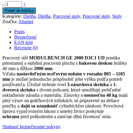
-
+
Pridať do košíka
Kategórie:
Dielňa
,
Dielňa
,
Pracovné stoly
,
Pracovné stoly
,
Stoly
Značka:
Abamet
Popis
Bezpečnosť
EAN kód
Recenzie (0)
Pracovný stôl
MODULBENCH GE 2000 D3C1 UD
ponúka
priestrannú a stabilnú pracovnú plochu s
bukovou doskou
hrúbky
40 mm a dĺžkou
2000 mm
.
Vďaka
nastaviteľným
oceľovým
nohám v rozsahu 805 – 1105
mm
je možné jednoducho prispôsobiť jeho výšku podľa potrieb
používateľa. Úložné riešenie tvorí
3-zásuvková skrinka
a
1-
dverová skrinka
s dvomi policami, ktoré umožňujú prehľadné
uskladnenie náradia a materiálu. Zásuvky
s nosnosťou 40 kg
majú
plný výsuv na guličkových ložiskách, sú pripravené na deliace
priečky a
dajú sa uzamknúť
cylindrickým zámkom. Povrchová
úprava vypaľovaným lakom z umelej živice poskytuje
ochranu
pred poškodením a zaisťuje dlhú životnosť stola.
Stiahnuť bezpečnostné pokyny