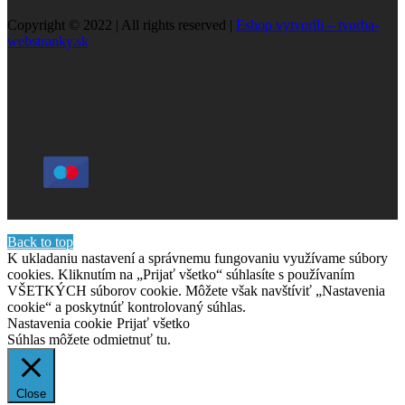
Copyright © 2022 | All rights reserved |
Eshop vytvorili – tvorba-
webstranky.sk
Back to top
K ukladaniu nastavení a správnemu fungovaniu využívame súbory
cookies. Kliknutím na „Prijať všetko“ súhlasíte s používaním
VŠETKÝCH súborov cookie. Môžete však navštíviť „Nastavenia
cookie“ a poskytnúť kontrolovaný súhlas.
Nastavenia cookie
Prijať všetko
Súhlas môžete odmietnuť
tu.
Close