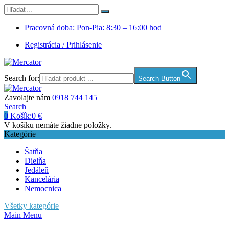
Pracovná doba: Pon-Pia: 8:30 – 16:00 hod
Registrácia / Prihlásenie
Search for:
Search Button
Zavolajte nám
0918 744 145
Search
0
Košík:
0
€
V košíku nemáte žiadne položky.
Kategórie
Šatňa
Dielňa
Jedáleň
Kancelária
Nemocnica
Všetky kategórie
Main Menu