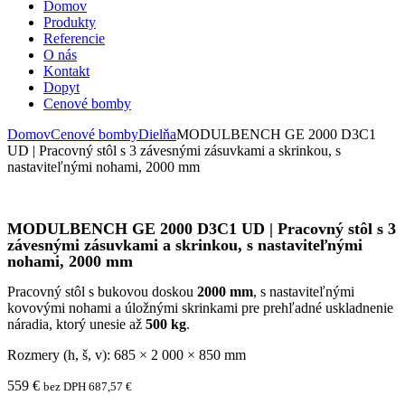
Domov
Produkty
Referencie
O nás
Kontakt
Dopyt
Cenové bomby
Domov
Cenové bomby
Dielňa
MODULBENCH GE 2000 D3C1
UD | Pracovný stôl s 3 závesnými zásuvkami a skrinkou, s
nastaviteľnými nohami, 2000 mm
MODULBENCH GE 2000 D3C1 UD | Pracovný stôl s 3
závesnými zásuvkami a skrinkou, s nastaviteľnými
nohami, 2000 mm
Pracovný stôl s bukovou doskou
2000 mm
, s nastaviteľnými
kovovými nohami a úložnými skrinkami pre prehľadné uskladnenie
náradia, ktorý unesie až
500 kg
.
Rozmery (h, š, v): 685 × 2 000 × 850 mm
559
€
bez DPH
687,57
€