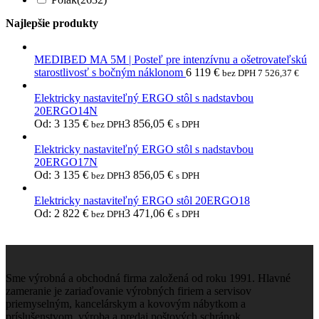
Najlepšie produkty
MEDIBED MA 5M | Posteľ pre intenzívnu a ošetrovateľskú
starostlivosť s bočným náklonom
6 119
€
bez DPH
7 526,37
€
Elektricky nastaviteľný ERGO stôl s nadstavbou
20ERGO14N
Od:
3 135
€
3 856,05
€
bez DPH
s DPH
Elektricky nastaviteľný ERGO stôl s nadstavbou
20ERGO17N
Od:
3 135
€
3 856,05
€
bez DPH
s DPH
Elektricky nastaviteľný ERGO stôl 20ERGO18
Od:
2 822
€
3 471,06
€
bez DPH
s DPH
Sme výrobná a obchodná firma založená od roku 1991. Hlavné
zameranie je zariaďovanie výrobných firiem a servisov
priemyselným, kancelárskym a kovovým nábytkom a
príslušenstvom, výroba a predaj poštových schránok.