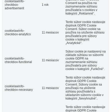
cookielawinfo-
Consent sa používa na
checkbox-
1 rok
zaznamenanie súhlasu
advertisement
používateľa s cookies v
kategórii „Reklamné“.
Tento súbor cookie nastavuje
doplnok GDPR Cookie
Consent. Súbor cookie sa
cookielawinfo-
11 mesiacov
používa na uloženie súhlasu
checkbox-analytics
používateľa pre súbory
cookie v kategórii
„Analytické“.
Súbor cookie je nastavený na
základe súhlasu so súbormi
cookielawinfo-
cookie GDPR na
11 mesiacov
checkbox-functional
zaznamenanie súhlasu
používateľa pre súbory
cookie v kategórii „Funkčné“.
Tento súbor cookie nastavuje
doplnok GDPR Cookie
Consent. Súbory cookie sa
cookielawinfo-
11 mesiacov
používajú na uloženie
checkbox-necessary
súhlasu používateľa s
ukladaním súborov cookie v
kategórii „Nevyhnutné“.
Tento súbor cookie nastavuje
doplnok GDPR Cookie