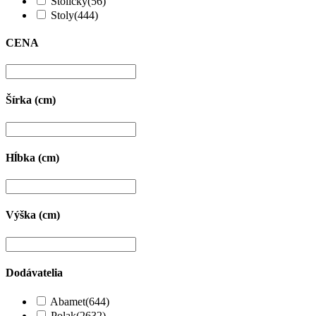
Stoličky
(56)
Stoly
(444)
CENA
Šírka (cm)
Hĺbka (cm)
Výška (cm)
Dodávatelia
Abamet
(644)
Polak
(2632)