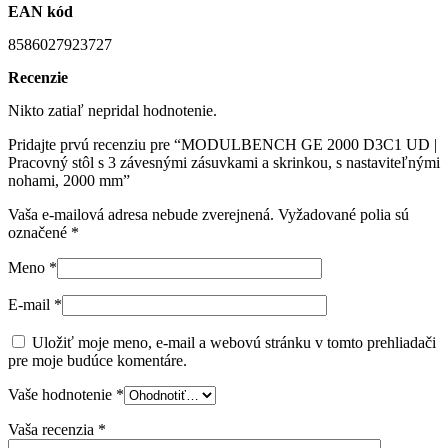
EAN kód
8586027923727
Recenzie
Nikto zatiaľ nepridal hodnotenie.
Pridajte prvú recenziu pre “MODULBENCH GE 2000 D3C1 UD |
Pracovný stôl s 3 závesnými zásuvkami a skrinkou, s nastaviteľnými
nohami, 2000 mm”
Vaša e-mailová adresa nebude zverejnená.
Vyžadované polia sú
označené
*
Meno
*
E-mail
*
Uložiť moje meno, e-mail a webovú stránku v tomto prehliadači
pre moje budúce komentáre.
Vaše hodnotenie
*
Vaša recenzia
*