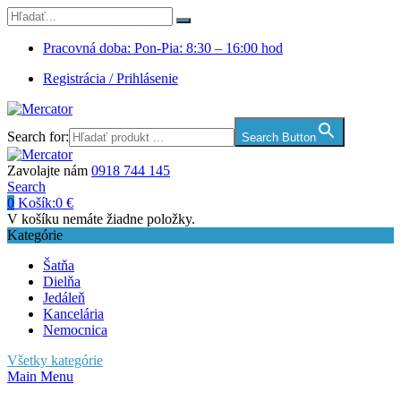
Pracovná doba: Pon-Pia: 8:30 – 16:00 hod
Registrácia / Prihlásenie
Search for:
Search Button
Zavolajte nám
0918 744 145
Search
0
Košík:
0
€
V košíku nemáte žiadne položky.
Kategórie
Šatňa
Dielňa
Jedáleň
Kancelária
Nemocnica
Všetky kategórie
Main Menu