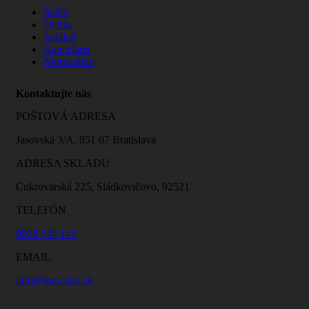
Šatňa
Dielňa
Jedáleň
Kancelária
Nemocnica
Kontaktujte nás
POŠTOVÁ ADRESA
Jasovská 3/A, 851 07 Bratislava
ADRESA SKLADU
Cukrovarská 225, Sládkovičovo, 92521
TELEFÓN
0918 744 145
EMAIL
info@mercator.sk