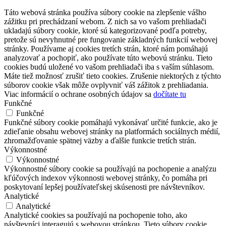
Táto webová stránka používa súbory cookie na zlepšenie vášho
zážitku pri prechádzaní webom. Z nich sa vo vašom prehliadači
ukladajú súbory cookie, ktoré sú kategorizované podľa potreby,
pretože sú nevyhnutné pre fungovanie základných funkcií webovej
stránky. Používame aj cookies tretích strán, ktoré nám pomáhajú
analyzovať a pochopiť, ako používate túto webovú stránku. Tieto
cookies budú uložené vo vašom prehliadači iba s vaším súhlasom.
Máte tiež možnosť zrušiť tieto cookies. Zrušenie niektorých z týchto
súborov cookie však môže ovplyvniť váš zážitok z prehliadania.
Viac informácií o ochrane osobných údajov sa
dočítate tu
Funkčné
Funkčné
Funkčné súbory cookie pomáhajú vykonávať určité funkcie, ako je
zdieľanie obsahu webovej stránky na platformách sociálnych médií,
zhromažďovanie spätnej väzby a ďalšie funkcie tretích strán.
Výkonnostné
Výkonnostné
Výkonnostné súbory cookie sa používajú na pochopenie a analýzu
kľúčových indexov výkonnosti webovej stránky, čo pomáha pri
poskytovaní lepšej používateľskej skúsenosti pre návštevníkov.
Analytické
Analytické
Analytické cookies sa používajú na pochopenie toho, ako
návštevníci interagujú s webovou stránkou. Tieto súbory cookie