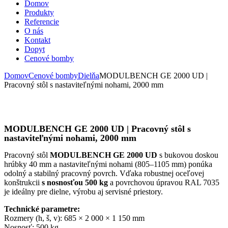
Domov
Produkty
Referencie
O nás
Kontakt
Dopyt
Cenové bomby
Domov
Cenové bomby
Dielňa
MODULBENCH GE 2000 UD |
Pracovný stôl s nastaviteľnými nohami, 2000 mm
MODULBENCH GE 2000 UD | Pracovný stôl s
nastaviteľnými nohami, 2000 mm
Pracovný stôl
MODULBENCH GE 2000 UD
s bukovou doskou
hrúbky 40 mm a nastaviteľnými nohami (805–1105 mm) ponúka
odolný a stabilný pracovný povrch. Vďaka robustnej oceľovej
konštrukcii
s nosnosťou 500 kg
a povrchovou úpravou RAL 7035
je ideálny pre dielne, výrobu aj servisné priestory.
Technické parametre:
Rozmery (h, š, v): 685 × 2 000 × 1 150 mm
Nosnosť: 500 kg