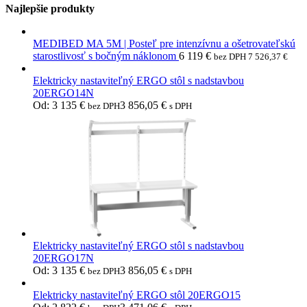
Najlepšie produkty
MEDIBED MA 5M | Posteľ pre intenzívnu a ošetrovateľskú
starostlivosť s bočným náklonom
6 119
€
bez DPH
7 526,37
€
Elektricky nastaviteľný ERGO stôl s nadstavbou
20ERGO14N
Od:
3 135
€
3 856,05
€
bez DPH
s DPH
Elektricky nastaviteľný ERGO stôl s nadstavbou
20ERGO17N
Od:
3 135
€
3 856,05
€
bez DPH
s DPH
Elektricky nastaviteľný ERGO stôl 20ERGO15