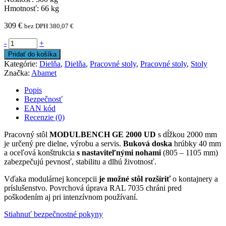
Hmotnosť: 66 kg
309
€
bez DPH
380,07
€
-
+
Pridať do košíka
Kategórie:
Dielňa
,
Dielňa
,
Pracovné stoly
,
Pracovné stoly
,
Stoly
Značka:
Abamet
Popis
Bezpečnosť
EAN kód
Recenzie (0)
Pracovný stôl
MODULBENCH GE 2000 UD
s dĺžkou 2000 mm
je určený pre dielne, výrobu a servis.
Buková doska
hrúbky 40 mm
a oceľová konštrukcia
s nastaviteľnými nohami
(805 – 1105 mm)
zabezpečujú pevnosť, stabilitu a dlhú životnosť.
Vďaka modulárnej koncepcii
je možné stôl rozšíriť
o kontajnery a
príslušenstvo. Povrchová úprava RAL 7035 chráni pred
poškodením aj pri intenzívnom používaní.
Stiahnuť bezpečnostné pokyny