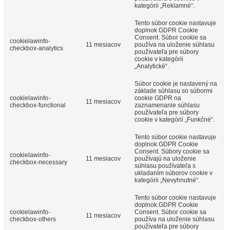
kategórii „Reklamné“.
Tento súbor cookie nastavuje
doplnok GDPR Cookie
Consent. Súbor cookie sa
cookielawinfo-
11 mesiacov
používa na uloženie súhlasu
checkbox-analytics
používateľa pre súbory
cookie v kategórii
„Analytické“.
Súbor cookie je nastavený na
základe súhlasu so súbormi
cookielawinfo-
cookie GDPR na
11 mesiacov
checkbox-functional
zaznamenanie súhlasu
používateľa pre súbory
cookie v kategórii „Funkčné“.
Tento súbor cookie nastavuje
doplnok GDPR Cookie
Consent. Súbory cookie sa
cookielawinfo-
11 mesiacov
používajú na uloženie
checkbox-necessary
súhlasu používateľa s
ukladaním súborov cookie v
kategórii „Nevyhnutné“.
Tento súbor cookie nastavuje
doplnok GDPR Cookie
cookielawinfo-
Consent. Súbor cookie sa
11 mesiacov
checkbox-others
používa na uloženie súhlasu
používateľa pre súbory