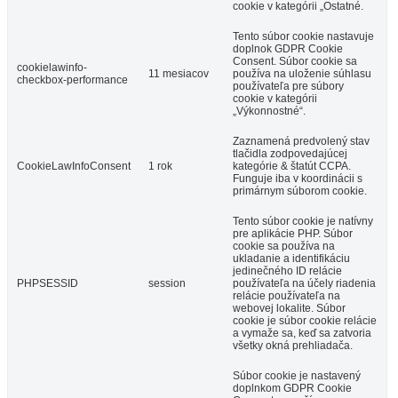
cookie v kategórii „Ostatné.
Tento súbor cookie nastavuje
doplnok GDPR Cookie
Consent. Súbor cookie sa
cookielawinfo-
11 mesiacov
používa na uloženie súhlasu
checkbox-performance
používateľa pre súbory
cookie v kategórii
„Výkonnostné“.
Zaznamená predvolený stav
tlačidla zodpovedajúcej
CookieLawInfoConsent
1 rok
kategórie & štatút CCPA.
Funguje iba v koordinácii s
primárnym súborom cookie.
Tento súbor cookie je natívny
pre aplikácie PHP. Súbor
cookie sa používa na
ukladanie a identifikáciu
jedinečného ID relácie
PHPSESSID
session
používateľa na účely riadenia
relácie používateľa na
webovej lokalite. Súbor
cookie je súbor cookie relácie
a vymaže sa, keď sa zatvoria
všetky okná prehliadača.
Súbor cookie je nastavený
doplnkom GDPR Cookie