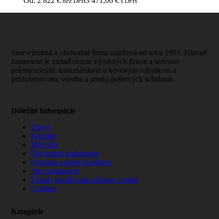
Od:
2 822
€
3 471,06
€
bez DPH
s DPH
Sme výrobná a obchodná firma založená od roku 1991. Hlavné
zameranie je zariaďovanie výrobných firiem a servisov
priemyselným, kancelárskym a kovovým nábytkom a
príslušenstvom, výroba a predaj poštových schránok.
Dôležité Informácie
Dopyt
Kontakt
Môj účet
Obchodné podmienky
Ochrana osobných údajov
Ako nakupovať
Zásady používania súborov cookie
Cookies
Kategórie