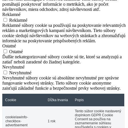
pomáhajú poskytovať informácie o metrikách, ako je počet
návštevníkov, miera odchodov, zdroj návštevnosti atď.
Reklamné
Reklamné
Reklamné súbory cookie sa používajú na poskytovanie relevantných
reklám a marketingových kampaní návštevníkom. Tieto súbory
cookie sledujú návštevníkov na webových stránkach a zhromažďujú
informácie na poskytovanie prispôsobených reklám.
Ostatné
Ostatné
Ďalšie nekategorizované súbory cookie sú tie, ktoré sa analyzujú a
zatiaľ neboli zaradené do žiadnej kategórie.
Nevyhnutné
Nevyhnutné
Nevyhnutné súbory cookie sú absolútne nevyhnutné pre správne
fungovanie webovej stránky. Tieto súbory cookie anonymne
zaisťujú základné funkcie a bezpečnostné prvky webovej stránky.
Cookie
Dĺžka trvania
Popis
Tento súbor cookie nastavený
doplnkom GDPR Cookie
cookielawinfo-
Consent sa používa na
checkbox-
1 rok
zaznamenanie súhlasu
advertisement
používateľa s cookies v