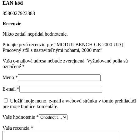
EAN kód
8586027923383
Recenzie
Nikto zatiaľ nepridal hodnotenie.
Pridajte prvú recenziu pre “MODULBENCH GE 2000 UD |
Pracovný stôl s nastaviteľnými nohami, 2000 mm”
Vaša e-mailová adresa nebude zverejnená.
Vyžadované polia sú
označené
*
Meno
*
E-mail
*
Uložiť moje meno, e-mail a webovú stránku v tomto prehliadači
pre moje budúce komentáre.
Vaše hodnotenie
*
Vaša recenzia
*