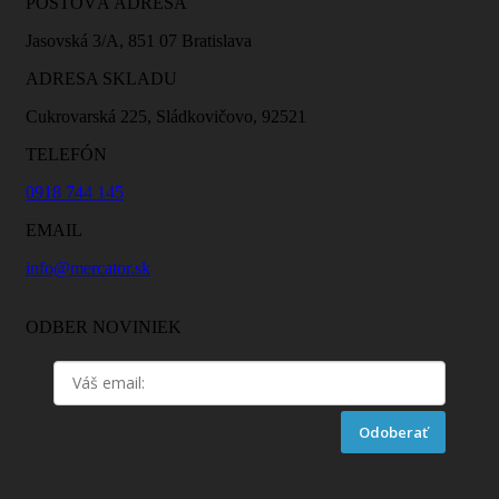
POŠTOVÁ ADRESA
Jasovská 3/A, 851 07 Bratislava
ADRESA SKLADU
Cukrovarská 225, Sládkovičovo, 92521
TELEFÓN
0918 744 145
EMAIL
info@mercator.sk
ODBER NOVINIEK
Odoberať