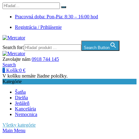
Pracovná doba: Pon-Pia: 8:30 – 16:00 hod
Registrácia / Prihlásenie
Search for:
Search Button
Zavolajte nám
0918 744 145
Search
0
Košík:
0
€
V košíku nemáte žiadne položky.
Kategórie
Šatňa
Dielňa
Jedáleň
Kancelária
Nemocnica
Všetky kategórie
Main Menu