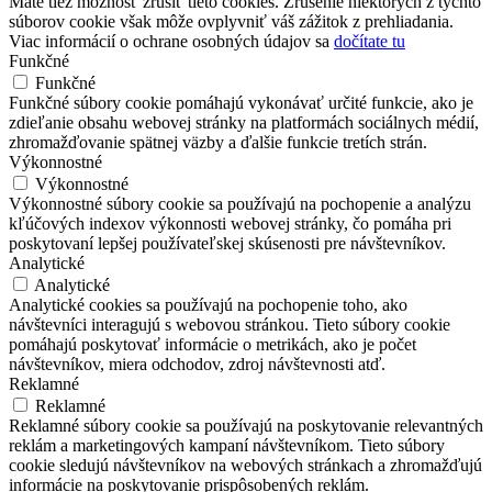
Máte tiež možnosť zrušiť tieto cookies. Zrušenie niektorých z týchto
súborov cookie však môže ovplyvniť váš zážitok z prehliadania.
Viac informácií o ochrane osobných údajov sa
dočítate tu
Funkčné
Funkčné
Funkčné súbory cookie pomáhajú vykonávať určité funkcie, ako je
zdieľanie obsahu webovej stránky na platformách sociálnych médií,
zhromažďovanie spätnej väzby a ďalšie funkcie tretích strán.
Výkonnostné
Výkonnostné
Výkonnostné súbory cookie sa používajú na pochopenie a analýzu
kľúčových indexov výkonnosti webovej stránky, čo pomáha pri
poskytovaní lepšej používateľskej skúsenosti pre návštevníkov.
Analytické
Analytické
Analytické cookies sa používajú na pochopenie toho, ako
návštevníci interagujú s webovou stránkou. Tieto súbory cookie
pomáhajú poskytovať informácie o metrikách, ako je počet
návštevníkov, miera odchodov, zdroj návštevnosti atď.
Reklamné
Reklamné
Reklamné súbory cookie sa používajú na poskytovanie relevantných
reklám a marketingových kampaní návštevníkom. Tieto súbory
cookie sledujú návštevníkov na webových stránkach a zhromažďujú
informácie na poskytovanie prispôsobených reklám.