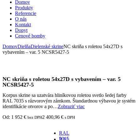
Domov
Produkty
Referencie
O nás
Kontakt
Dopyt
Cenové bomby
Domov
Dielňa
Dielenské skrine
NC skriňa s roletou 54x27D s
vybavením – var. 5 NCSR5427-5
NC skriňa s roletou 54x27D s vybavením – var. 5
NCSR5427-5
Korpus skrine sa uzatvára hliníkovou roletou svetlo šedej farby
RAL 7035 s rázvorovým zámkom. Štandardnou výbavou je systém
identifikácie otvorov a po…
Zobraziť viac
Od:
1 952
€
2 400,96
€
bez DPH
s DPH
RAL
5015
RAL