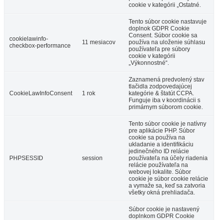
cookie v kategórii „Ostatné.
Tento súbor cookie nastavuje
doplnok GDPR Cookie
Consent. Súbor cookie sa
cookielawinfo-
11 mesiacov
používa na uloženie súhlasu
checkbox-performance
používateľa pre súbory
cookie v kategórii
„Výkonnostné“.
Zaznamená predvolený stav
tlačidla zodpovedajúcej
CookieLawInfoConsent
1 rok
kategórie & štatút CCPA.
Funguje iba v koordinácii s
primárnym súborom cookie.
Tento súbor cookie je natívny
pre aplikácie PHP. Súbor
cookie sa používa na
ukladanie a identifikáciu
jedinečného ID relácie
PHPSESSID
session
používateľa na účely riadenia
relácie používateľa na
webovej lokalite. Súbor
cookie je súbor cookie relácie
a vymaže sa, keď sa zatvoria
všetky okná prehliadača.
Súbor cookie je nastavený
doplnkom GDPR Cookie