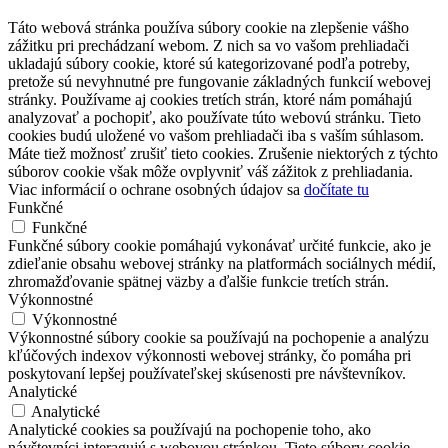
Táto webová stránka používa súbory cookie na zlepšenie vášho
zážitku pri prechádzaní webom. Z nich sa vo vašom prehliadači
ukladajú súbory cookie, ktoré sú kategorizované podľa potreby,
pretože sú nevyhnutné pre fungovanie základných funkcií webovej
stránky. Používame aj cookies tretích strán, ktoré nám pomáhajú
analyzovať a pochopiť, ako používate túto webovú stránku. Tieto
cookies budú uložené vo vašom prehliadači iba s vaším súhlasom.
Máte tiež možnosť zrušiť tieto cookies. Zrušenie niektorých z týchto
súborov cookie však môže ovplyvniť váš zážitok z prehliadania.
Viac informácií o ochrane osobných údajov sa
dočítate tu
Funkčné
Funkčné
Funkčné súbory cookie pomáhajú vykonávať určité funkcie, ako je
zdieľanie obsahu webovej stránky na platformách sociálnych médií,
zhromažďovanie spätnej väzby a ďalšie funkcie tretích strán.
Výkonnostné
Výkonnostné
Výkonnostné súbory cookie sa používajú na pochopenie a analýzu
kľúčových indexov výkonnosti webovej stránky, čo pomáha pri
poskytovaní lepšej používateľskej skúsenosti pre návštevníkov.
Analytické
Analytické
Analytické cookies sa používajú na pochopenie toho, ako
návštevníci interagujú s webovou stránkou. Tieto súbory cookie