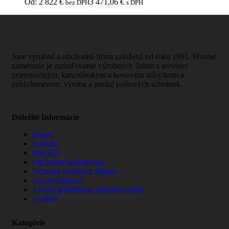
Od:
2 822
€
3 471,06
€
bez DPH
s DPH
Sme výrobná a obchodná firma založená od roku 1991. Hlavné
zameranie je zariaďovanie výrobných firiem a servisov
priemyselným, kancelárskym a kovovým nábytkom a
príslušenstvom, výroba a predaj poštových schránok.
Dôležité Informácie
Dopyt
Kontakt
Môj účet
Obchodné podmienky
Ochrana osobných údajov
Ako nakupovať
Zásady používania súborov cookie
Cookies
Kategórie