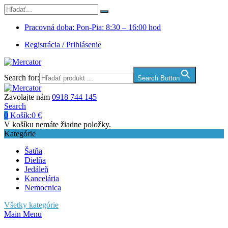
Pracovná doba: Pon-Pia: 8:30 – 16:00 hod
Registrácia / Prihlásenie
Search for:
Search Button
Zavolajte nám
0918 744 145
Search
0
Košík:
0
€
V košíku nemáte žiadne položky.
Kategórie
Šatňa
Dielňa
Jedáleň
Kancelária
Nemocnica
Všetky kategórie
Main Menu