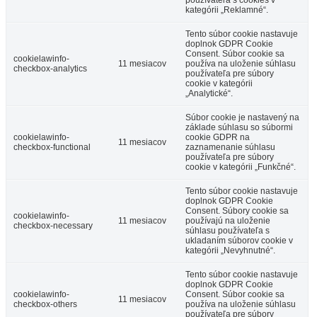
kategórii „Reklamné“.
Tento súbor cookie nastavuje
doplnok GDPR Cookie
Consent. Súbor cookie sa
cookielawinfo-
11 mesiacov
používa na uloženie súhlasu
checkbox-analytics
používateľa pre súbory
cookie v kategórii
„Analytické“.
Súbor cookie je nastavený na
základe súhlasu so súbormi
cookielawinfo-
cookie GDPR na
11 mesiacov
checkbox-functional
zaznamenanie súhlasu
používateľa pre súbory
cookie v kategórii „Funkčné“.
Tento súbor cookie nastavuje
doplnok GDPR Cookie
Consent. Súbory cookie sa
cookielawinfo-
11 mesiacov
používajú na uloženie
checkbox-necessary
súhlasu používateľa s
ukladaním súborov cookie v
kategórii „Nevyhnutné“.
Tento súbor cookie nastavuje
doplnok GDPR Cookie
cookielawinfo-
Consent. Súbor cookie sa
11 mesiacov
checkbox-others
používa na uloženie súhlasu
používateľa pre súbory