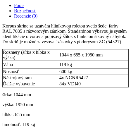
Popis
Bezpečnosť
Recenzie (0)
Korpus skrine sa uzatvára hliníkovou roletou svetlo šedej farby
RAL 7035 s rázvorovým zámkom. Štandardnou výbavou je systém
identifikácie otvorov a popisový štítok s funkciou šikovný nábytok.
Do skríň je možné zavesovať zásuvky s pôdorysom ZC (54×27).
Rozmery (šírka x hĺbka x
1044 x 655 x 1950 mm
výška)
Váha
119 kg
Nosnosť
600 kg
Nástrojový rám
4x NCNR5427
Ďalšie vybavenie
84x VDI40
šírka: 1044 mm
výška: 1950 mm
hĺbka: 655 mm
hmotnosť: 119 kg