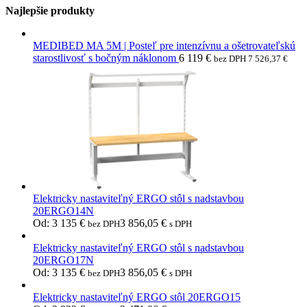
Najlepšie produkty
MEDIBED MA 5M | Posteľ pre intenzívnu a ošetrovateľskú
starostlivosť s bočným náklonom
6 119
€
bez DPH
7 526,37
€
Elektricky nastaviteľný ERGO stôl s nadstavbou
20ERGO14N
Od:
3 135
€
3 856,05
€
bez DPH
s DPH
Elektricky nastaviteľný ERGO stôl s nadstavbou
20ERGO17N
Od:
3 135
€
3 856,05
€
bez DPH
s DPH
Elektricky nastaviteľný ERGO stôl 20ERGO15