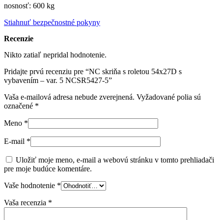
nosnosť: 600 kg
Stiahnuť bezpečnostné pokyny
Recenzie
Nikto zatiaľ nepridal hodnotenie.
Pridajte prvú recenziu pre “NC skriňa s roletou 54x27D s
vybavením – var. 5 NCSR5427-5”
Vaša e-mailová adresa nebude zverejnená.
Vyžadované polia sú
označené
*
Meno
*
E-mail
*
Uložiť moje meno, e-mail a webovú stránku v tomto prehliadači
pre moje budúce komentáre.
Vaše hodnotenie
*
Vaša recenzia
*