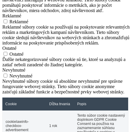
pomáhajú poskytovať informácie o metrikách, ako je počet
návštevníkov, miera odchodov, zdroj návštevnosti atď.
Reklamné
Reklamné
Reklamné súbory cookie sa používajú na poskytovanie relevantných
reklám a marketingových kampaní návštevníkom. Tieto súbory
cookie sledujú návštevníkov na webových stránkach a zhromažďujú
informácie na poskytovanie prispôsobených reklám.
Ostatné
Ostatné
Ďalšie nekategorizované súbory cookie sú tie, ktoré sa analyzujú a
zatiaľ neboli zaradené do žiadnej kategórie.
Nevyhnutné
Nevyhnutné
Nevyhnutné súbory cookie sú absolútne nevyhnutné pre správne
fungovanie webovej stránky. Tieto súbory cookie anonymne
zaisťujú základné funkcie a bezpečnostné prvky webovej stránky.
Cookie
Dĺžka trvania
Popis
Tento súbor cookie nastavený
doplnkom GDPR Cookie
cookielawinfo-
Consent sa používa na
checkbox-
1 rok
zaznamenanie súhlasu
advertisement
používateľa s cookies v