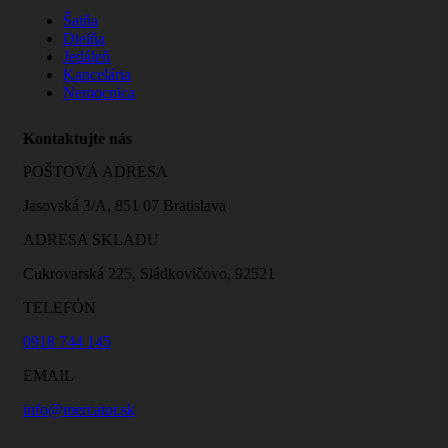
Šatňa
Dielňa
Jedáleň
Kancelária
Nemocnica
Kontaktujte nás
POŠTOVÁ ADRESA
Jasovská 3/A, 851 07 Bratislava
ADRESA SKLADU
Cukrovarská 225, Sládkovičovo, 92521
TELEFÓN
0918 744 145
EMAIL
info@mercator.sk