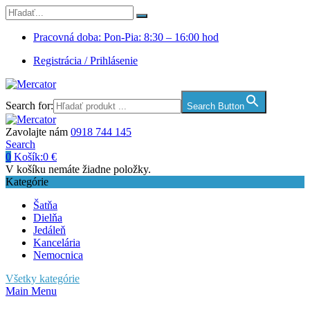
Pracovná doba: Pon-Pia: 8:30 – 16:00 hod
Registrácia / Prihlásenie
Search for:
Search Button
Zavolajte nám
0918 744 145
Search
0
Košík:
0
€
V košíku nemáte žiadne položky.
Kategórie
Šatňa
Dielňa
Jedáleň
Kancelária
Nemocnica
Všetky kategórie
Main Menu