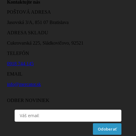
Kontaktujte nás
POŠTOVÁ ADRESA
Jasovská 3/A, 851 07 Bratislava
ADRESA SKLADU
Cukrovarská 225, Sládkovičovo, 92521
TELEFÓN
0918 744 145
EMAIL
info@mercator.sk
ODBER NOVINIEK
Odoberať