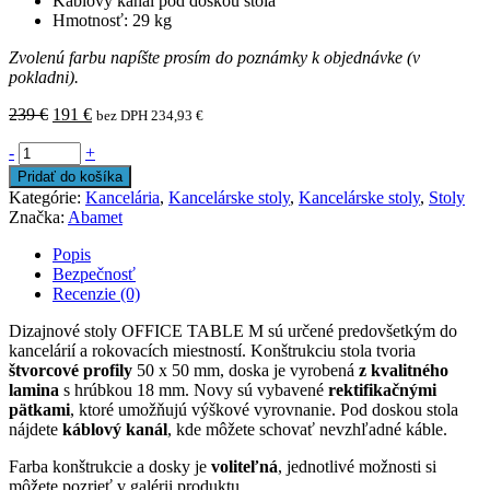
Káblový kanál pod doskou stola
Hmotnosť: 29 kg
Zvolenú farbu napíšte prosím do poznámky k objednávke (v
pokladni).
239
€
191
€
bez DPH
234,93
€
-
+
Pridať do košíka
Kategórie:
Kancelária
,
Kancelárske stoly
,
Kancelárske stoly
,
Stoly
Značka:
Abamet
Popis
Bezpečnosť
Recenzie (0)
Dizajnové stoly OFFICE TABLE M sú určené predovšetkým do
kancelárií a rokovacích miestností. Konštrukciu stola tvoria
štvorcové profily
50 x 50 mm, doska je vyrobená
z kvalitného
lamina
s hrúbkou 18 mm. Novy sú vybavené
rektifikačnými
pätkami
, ktoré umožňujú výškové vyrovnanie. Pod doskou stola
nájdete
káblový kanál
, kde môžete schovať nevzhľadné káble.
Farba konštrukcie a dosky je
voliteľná
, jednotlivé možnosti si
môžete pozrieť v galérii produktu.