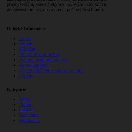
priemyselným, kancelárskym a kovovým nábytkom a
príslušenstvom, výroba a predaj poštových schránok.
Dôležité Informácie
Dopyt
Kontakt
Môj účet
Obchodné podmienky
Ochrana osobných údajov
Ako nakupovať
Zásady používania súborov cookie
Cookies
Kategórie
Šatňa
Dielňa
Jedáleň
Kancelária
Nemocnica