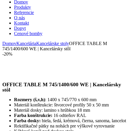
Domov
Produkty
Referencie
O nás
Kontakt
Dopyt
Cenové bomby
Domov
Kancelária
Kancelárske stoly
OFFICE TABLE M
745/1400/600 WE | Kancelársky stôl
-20%
OFFICE TABLE M 745/1400/600 WE | Kancelársky
stôl
Rozmery (š,v,h)
: 1400 x 745/770 x 600 mm
Materiál konštrukcie: štvorcové profily 50 x 50 mm
Materiál dosky: lamino s hrúbkou 18 mm
Farba konštrukcie:
16 odtieňov RAL
Farba dosky:
biela, šedá, krémová, čierna, sanoma, lancelot
Rektifikačné pätky na nohách pre výškové vyrovnanie