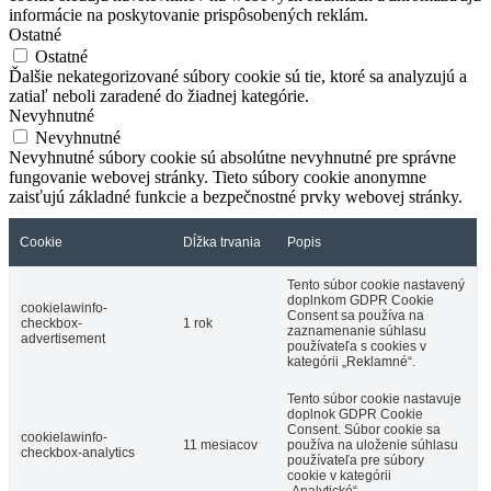
informácie na poskytovanie prispôsobených reklám.
Ostatné
Ostatné
Ďalšie nekategorizované súbory cookie sú tie, ktoré sa analyzujú a
zatiaľ neboli zaradené do žiadnej kategórie.
Nevyhnutné
Nevyhnutné
Nevyhnutné súbory cookie sú absolútne nevyhnutné pre správne
fungovanie webovej stránky. Tieto súbory cookie anonymne
zaisťujú základné funkcie a bezpečnostné prvky webovej stránky.
Cookie
Dĺžka trvania
Popis
Tento súbor cookie nastavený
doplnkom GDPR Cookie
cookielawinfo-
Consent sa používa na
checkbox-
1 rok
zaznamenanie súhlasu
advertisement
používateľa s cookies v
kategórii „Reklamné“.
Tento súbor cookie nastavuje
doplnok GDPR Cookie
Consent. Súbor cookie sa
cookielawinfo-
11 mesiacov
používa na uloženie súhlasu
checkbox-analytics
používateľa pre súbory
cookie v kategórii
„Analytické“.