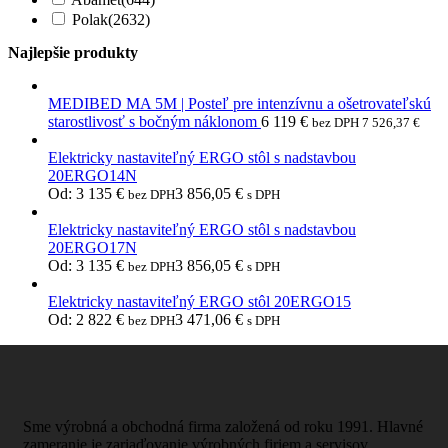
Polak
(2632)
Najlepšie produkty
MEDIBED MA 5M | Posteľ pre intenzívnu a ošetrovateľskú
starostlivosť s bočným náklonom
6 119
€
bez DPH
7 526,37
€
Elektricky nastaviteľný ERGO stôl s nadstavbou
20ERGO14N
Od:
3 135
€
3 856,05
€
bez DPH
s DPH
Elektricky nastaviteľný ERGO stôl s nadstavbou
20ERGO17N
Od:
3 135
€
3 856,05
€
bez DPH
s DPH
Elektricky nastaviteľný ERGO stôl 20ERGO15
Od:
2 822
€
3 471,06
€
bez DPH
s DPH
Sme výrobná a obchodná firma založená od roku 1991. Hlavné
zameranie je zariaďovanie výrobných firiem a servisov