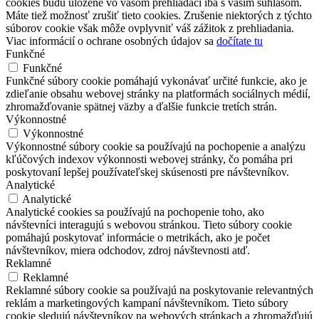
cookies budú uložené vo vašom prehliadači iba s vaším súhlasom.
Máte tiež možnosť zrušiť tieto cookies. Zrušenie niektorých z týchto
súborov cookie však môže ovplyvniť váš zážitok z prehliadania.
Viac informácií o ochrane osobných údajov sa
dočítate tu
Funkčné
Funkčné
Funkčné súbory cookie pomáhajú vykonávať určité funkcie, ako je
zdieľanie obsahu webovej stránky na platformách sociálnych médií,
zhromažďovanie spätnej väzby a ďalšie funkcie tretích strán.
Výkonnostné
Výkonnostné
Výkonnostné súbory cookie sa používajú na pochopenie a analýzu
kľúčových indexov výkonnosti webovej stránky, čo pomáha pri
poskytovaní lepšej používateľskej skúsenosti pre návštevníkov.
Analytické
Analytické
Analytické cookies sa používajú na pochopenie toho, ako
návštevníci interagujú s webovou stránkou. Tieto súbory cookie
pomáhajú poskytovať informácie o metrikách, ako je počet
návštevníkov, miera odchodov, zdroj návštevnosti atď.
Reklamné
Reklamné
Reklamné súbory cookie sa používajú na poskytovanie relevantných
reklám a marketingových kampaní návštevníkom. Tieto súbory
cookie sledujú návštevníkov na webových stránkach a zhromažďujú