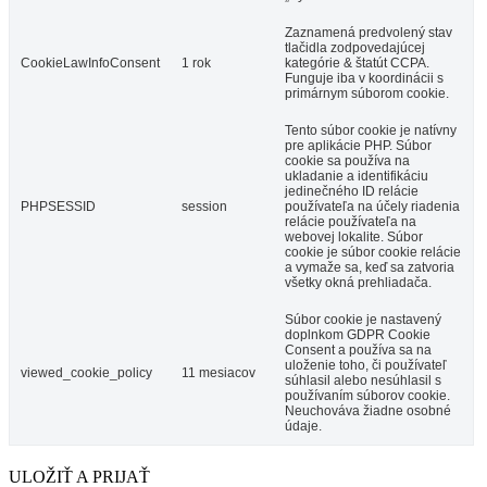
Zaznamená predvolený stav
tlačidla zodpovedajúcej
CookieLawInfoConsent
1 rok
kategórie & štatút CCPA.
Funguje iba v koordinácii s
primárnym súborom cookie.
Tento súbor cookie je natívny
pre aplikácie PHP. Súbor
cookie sa používa na
ukladanie a identifikáciu
jedinečného ID relácie
PHPSESSID
session
používateľa na účely riadenia
relácie používateľa na
webovej lokalite. Súbor
cookie je súbor cookie relácie
a vymaže sa, keď sa zatvoria
všetky okná prehliadača.
Súbor cookie je nastavený
doplnkom GDPR Cookie
Consent a používa sa na
uloženie toho, či používateľ
viewed_cookie_policy
11 mesiacov
súhlasil alebo nesúhlasil s
používaním súborov cookie.
Neuchováva žiadne osobné
údaje.
ULOŽIŤ A PRIJAŤ