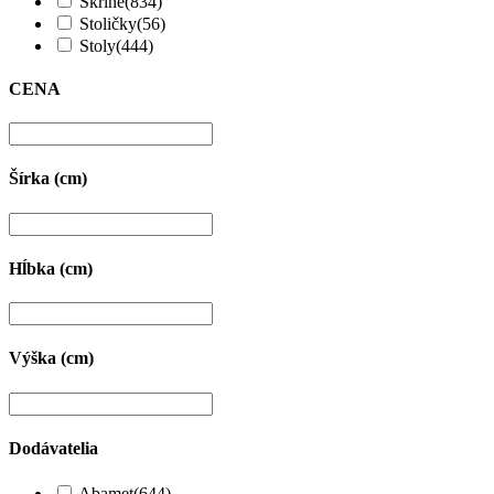
Skrine
(834)
Stoličky
(56)
Stoly
(444)
CENA
Šírka (cm)
Hĺbka (cm)
Výška (cm)
Dodávatelia
Abamet
(644)