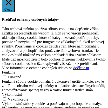
Close
Prehľad ochrany osobných údajov
Táto webová stránka používa súbory cookie na zlepšenie vášho
zážitku pri prechádzaní webom. Z nich sa vo vašom prehliadači
ukladajú súbory cookie, ktoré sú kategorizované podľa potreby,
pretože sú nevyhnutné pre fungovanie základných funkcií webovej
stránky. Používame aj cookies tretích strán, ktoré nám pomáhajú
analyzovať a pochopiť, ako používate túto webovú stránku. Tieto
cookies budú uložené vo vašom prehliadači iba s vaším súhlasom.
Máte tiež možnosť zrušiť tieto cookies. Zrušenie niektorých z týchto
súborov cookie však môže ovplyvniť váš zážitok z prehliadania.
Viac informácií o ochrane osobných údajov sa
dočítate tu
Funkčné
Funkčné
Funkčné súbory cookie pomáhajú vykonávať určité funkcie, ako je
zdieľanie obsahu webovej stránky na platformách sociálnych médií,
zhromažďovanie spätnej väzby a ďalšie funkcie tretích strán.
Výkonnostné
Výkonnostné
Výkonnostné súbory cookie sa používajú na pochopenie a analýzu
kľúčových indexov výkonnosti webovej stránky, čo pomáha pri