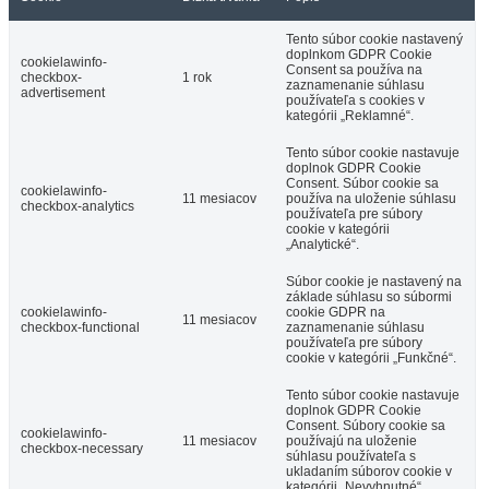
Tento súbor cookie nastavený
doplnkom GDPR Cookie
cookielawinfo-
Consent sa používa na
checkbox-
1 rok
zaznamenanie súhlasu
advertisement
používateľa s cookies v
kategórii „Reklamné“.
Tento súbor cookie nastavuje
doplnok GDPR Cookie
Consent. Súbor cookie sa
cookielawinfo-
11 mesiacov
používa na uloženie súhlasu
checkbox-analytics
používateľa pre súbory
cookie v kategórii
„Analytické“.
Súbor cookie je nastavený na
základe súhlasu so súbormi
cookielawinfo-
cookie GDPR na
11 mesiacov
checkbox-functional
zaznamenanie súhlasu
používateľa pre súbory
cookie v kategórii „Funkčné“.
Tento súbor cookie nastavuje
doplnok GDPR Cookie
Consent. Súbory cookie sa
cookielawinfo-
11 mesiacov
používajú na uloženie
checkbox-necessary
súhlasu používateľa s
ukladaním súborov cookie v
kategórii „Nevyhnutné“.