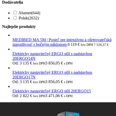
Dodávatelia
Abamet
(644)
Polak
(2632)
Najlepšie produkty
MEDIBED MA 5M | Posteľ pre intenzívnu a ošetrovateľskú
starostlivosť s bočným náklonom
6 119
€
bez DPH
7 526,37
€
Elektricky nastaviteľný ERGO stôl s nadstavbou
20ERGO14N
Od:
3 135
€
3 856,05
€
bez DPH
s DPH
Elektricky nastaviteľný ERGO stôl s nadstavbou
20ERGO17N
Od:
3 135
€
3 856,05
€
bez DPH
s DPH
Elektricky nastaviteľný ERGO stôl 20ERGO15
Od:
2 822
€
3 471,06
€
bez DPH
s DPH