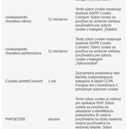
Tento súbor cookie nastavuje
doplnok GDPR Cookie
cookielawinfo-
Consent. Súbor cookie sa
11 mesiacov
checkbox-others
používa na uloženie súhlasu
používateľa pre súbory
cookie v kategórii „Ostatné.
Tento súbor cookie nastavuje
doplnok GDPR Cookie
Consent. Súbor cookie sa
cookielawinfo-
11 mesiacov
používa na uloženie súhlasu
checkbox-performance
používateľa pre súbory
cookie v kategórii
„Výkonnostné“.
Zaznamená predvolený stav
tlačidla zodpovedajúcej
CookieLawInfoConsent
1 rok
kategórie & štatút CCPA.
Funguje iba v koordinácii s
primárnym súborom cookie.
Tento súbor cookie je natívny
pre aplikácie PHP. Súbor
cookie sa používa na
ukladanie a identifikáciu
jedinečného ID relácie
PHPSESSID
session
používateľa na účely riadenia
relácie používateľa na
webovej lokalite. Súbor