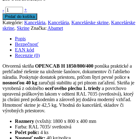
-
+
Pridať do košíka
Kategórie:
Kancelária
,
Kancelária
,
Kancelárske skrine
,
Kancelárske
skrine
,
Skrine
Značka:
Abamet
Popis
Bezpečnosť
EAN kód
Recenzie (0)
Otvorená skriňa
OPENCAB H 1850/800/400
ponúka praktické a
prehľadné riešenie na uloženie šanónov, dokumentov či ľahšieho
náradia. Poskytuje dostatok priestoru, pričom štyri pevné police
s
nosnosťou 40 kg
zaručujú stabilitu aj pri plnom zaťažení. Skriňa je
vyrobená z odolného
oceľového plechu 1. triedy
a povrchovo
upravená práškovým lakom v odtieni RAL 7035 (svetlosivá), ktorý
ju chráni pred poškodením a zároveň jej dodáva moderný vzhľad.
Hmotnosť skrine je 42,5 kg. Vhodná do kancelárií, skladov či
výrobných priestorov.
Rozmery
(vxšxh): 1800 x 800 x 400 mm
Farba: RAL 7035/ svetlosivá
Počet políc:
4 ks
Nosnosť políc:
40 kg/polica