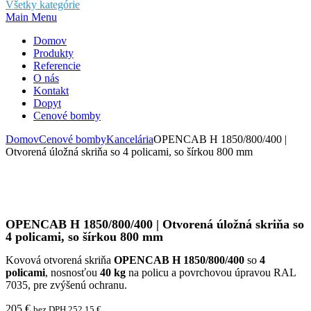
Všetky kategórie
Main Menu
Domov
Produkty
Referencie
O nás
Kontakt
Dopyt
Cenové bomby
Domov
Cenové bomby
Kancelária
OPENCAB H 1850/800/400 |
Otvorená úložná skriňa so 4 policami, so šírkou 800 mm
OPENCAB H 1850/800/400 | Otvorená úložná skriňa so
4 policami, so šírkou 800 mm
Kovová otvorená skriňa
OPENCAB H 1850/800/400
so
4
policami
, nosnosťou
40 kg
na policu a povrchovou úpravou RAL
7035, pre zvýšenú ochranu.
205
€
bez DPH
252,15
€