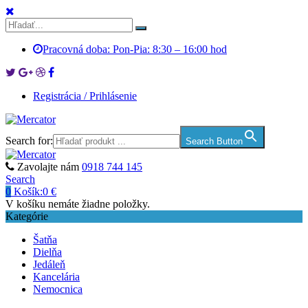
Pracovná doba: Pon-Pia: 8:30 – 16:00 hod
Registrácia / Prihlásenie
Search for:
Search Button
Zavolajte nám
0918 744 145
Search
0
Košík:
0
€
V košíku nemáte žiadne položky.
Kategórie
Šatňa
Dielňa
Jedáleň
Kancelária
Nemocnica