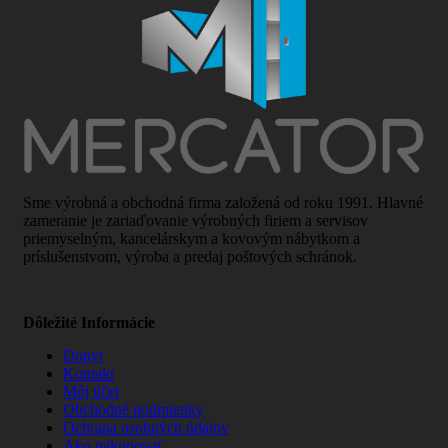
Sme výrobná a obchodná firma založená od roku 1991. Hlavné
zameranie je zariaďovanie výrobných firiem a servisov
priemyselným, kancelárskym a kovovým nábytkom a
príslušenstvom, výroba a predaj poštových schránok.
Dôležité Informácie
Dopyt
Kontakt
Môj účet
Obchodné podmienky
Ochrana osobných údajov
Ako nakupovať