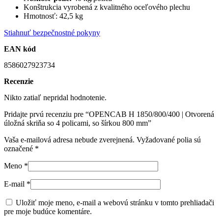
Konštrukcia vyrobená z kvalitného oceľového plechu
Hmotnosť: 42,5 kg
Stiahnuť bezpečnostné pokyny
EAN kód
8586027923734
Recenzie
Nikto zatiaľ nepridal hodnotenie.
Pridajte prvú recenziu pre “OPENCAB H 1850/800/400 | Otvorená
úložná skriňa so 4 policami, so šírkou 800 mm”
Vaša e-mailová adresa nebude zverejnená.
Vyžadované polia sú
označené
*
Meno
*
E-mail
*
Uložiť moje meno, e-mail a webovú stránku v tomto prehliadači
pre moje budúce komentáre.