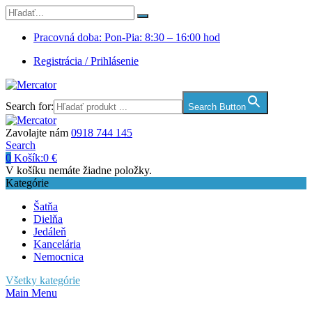
Pracovná doba: Pon-Pia: 8:30 – 16:00 hod
Registrácia / Prihlásenie
Search for:
Search Button
Zavolajte nám
0918 744 145
Search
0
Košík:
0
€
V košíku nemáte žiadne položky.
Kategórie
Šatňa
Dielňa
Jedáleň
Kancelária
Nemocnica
Všetky kategórie
Main Menu