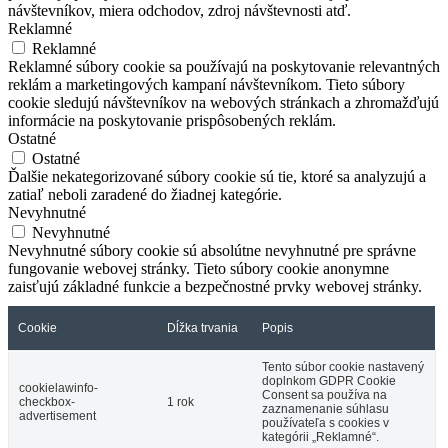
návštevníkov, miera odchodov, zdroj návštevnosti atď.
Reklamné
Reklamné
Reklamné súbory cookie sa používajú na poskytovanie relevantných
reklám a marketingových kampaní návštevníkom. Tieto súbory
cookie sledujú návštevníkov na webových stránkach a zhromažďujú
informácie na poskytovanie prispôsobených reklám.
Ostatné
Ostatné
Ďalšie nekategorizované súbory cookie sú tie, ktoré sa analyzujú a
zatiaľ neboli zaradené do žiadnej kategórie.
Nevyhnutné
Nevyhnutné
Nevyhnutné súbory cookie sú absolútne nevyhnutné pre správne
fungovanie webovej stránky. Tieto súbory cookie anonymne
zaisťujú základné funkcie a bezpečnostné prvky webovej stránky.
Cookie
Dĺžka trvania
Popis
Tento súbor cookie nastavený
doplnkom GDPR Cookie
cookielawinfo-
Consent sa používa na
checkbox-
1 rok
zaznamenanie súhlasu
advertisement
používateľa s cookies v
kategórii „Reklamné“.