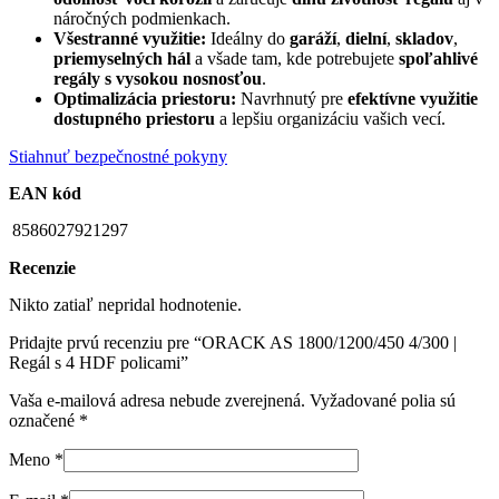
náročných podmienkach.
Všestranné využitie:
Ideálny do
garáží
,
dielní
,
skladov
,
priemyselných hál
a všade tam, kde potrebujete
spoľahlivé
regály s vysokou nosnosťou
.
Optimalizácia priestoru:
Navrhnutý pre
efektívne využitie
dostupného priestoru
a lepšiu organizáciu vašich vecí.
Stiahnuť bezpečnostné pokyny
EAN kód
8586027921297
Recenzie
Nikto zatiaľ nepridal hodnotenie.
Pridajte prvú recenziu pre “ORACK AS 1800/1200/450 4/300 |
Regál s 4 HDF policami”
Vaša e-mailová adresa nebude zverejnená.
Vyžadované polia sú
označené
*
Meno
*