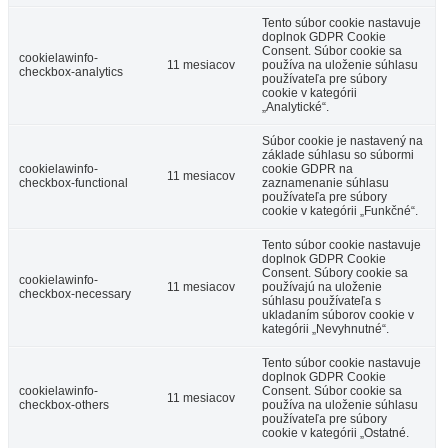
Tento súbor cookie nastavuje
doplnok GDPR Cookie
Consent. Súbor cookie sa
cookielawinfo-
11 mesiacov
používa na uloženie súhlasu
checkbox-analytics
používateľa pre súbory
cookie v kategórii
„Analytické“.
Súbor cookie je nastavený na
základe súhlasu so súbormi
cookielawinfo-
cookie GDPR na
11 mesiacov
checkbox-functional
zaznamenanie súhlasu
používateľa pre súbory
cookie v kategórii „Funkčné“.
Tento súbor cookie nastavuje
doplnok GDPR Cookie
Consent. Súbory cookie sa
cookielawinfo-
11 mesiacov
používajú na uloženie
checkbox-necessary
súhlasu používateľa s
ukladaním súborov cookie v
kategórii „Nevyhnutné“.
Tento súbor cookie nastavuje
doplnok GDPR Cookie
cookielawinfo-
Consent. Súbor cookie sa
11 mesiacov
checkbox-others
používa na uloženie súhlasu
používateľa pre súbory
cookie v kategórii „Ostatné.