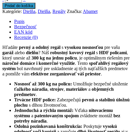
Pridať do košíka
Kategórie:
Dielňa
,
Dielňa
,
Regály
Značka:
Abamet
Popis
Bezpečnosť
EAN kód
Recenzie (0)
Hľadáte
pevný a odolný regál
s
vysokou nosnosťou
pre vašu
garáž
alebo
dielňu
? Náš
robustný kovový regál
s
HDF policami
,
ktorý unesie až
300 kg na jednu policu
, je optimálnym riešením pre
náročné domáce i komerčné využitie
. Tento
spoľahlivý regálový
systém
bol navrhnutý pre uskladnenie aj tých najťažších predmetov
a pomôže vám
efektívne zorganizovať váš priestor
.
Nosnosť až 300 kg na policu:
Umožňuje bezpečné uloženie
ťažkého náradia
,
strojov
,
materiálov
a
objemných
predmetov
.
Trvácne HDF police:
Zabezpečujú
pevnú a stabilnú úložnú
plochu
s dlhou životnosťou.
Jednoduchá a rýchla montáž:
Vďaka
nitovaciemu
systému
a
patentovaným spojom
zvládnete montáž
bez
potreby náradia
.
Odolná pozinkovaná konštrukcia:
Poskytuje
vysokú
odolnosť voči korózii
a zaručuje
dlhú životnosť regálu
aj v