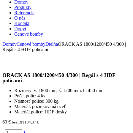
Domov
Produkty
Referencie
O nás
Kontakt
Dopyt
Cenové bomby
Domov
Cenové bomby
Dielňa
ORACK AS 1800/1200/450 4/300 |
Regál s 4 HDF policami
ORACK AS 1800/1200/450 4/300 | Regál s 4 HDF
policami
Rozmery: v: 1800 mm, š: 1200 mm, h: 450 mm
Počet políc: 4 ks
Nosnosť police: 300 kg
Materiál: pozinkovaná oceľ
Materiál police: HDF dosky
69
€
bez DPH
84,87
€
-
+