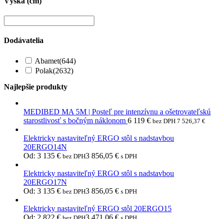
Výška (cm)
Dodávatelia
Abamet
(644)
Polak
(2632)
Najlepšie produkty
MEDIBED MA 5M | Posteľ pre intenzívnu a ošetrovateľskú
starostlivosť s bočným náklonom
6 119
€
bez DPH
7 526,37
€
Elektricky nastaviteľný ERGO stôl s nadstavbou
20ERGO14N
Od:
3 135
€
3 856,05
€
bez DPH
s DPH
Elektricky nastaviteľný ERGO stôl s nadstavbou
20ERGO17N
Od:
3 135
€
3 856,05
€
bez DPH
s DPH
Elektricky nastaviteľný ERGO stôl 20ERGO15
Od:
2 822
€
3 471,06
€
bez DPH
s DPH