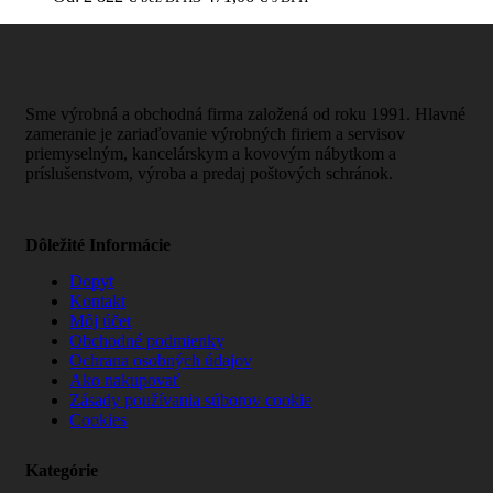
Sme výrobná a obchodná firma založená od roku 1991. Hlavné
zameranie je zariaďovanie výrobných firiem a servisov
priemyselným, kancelárskym a kovovým nábytkom a
príslušenstvom, výroba a predaj poštových schránok.
Dôležité Informácie
Dopyt
Kontakt
Môj účet
Obchodné podmienky
Ochrana osobných údajov
Ako nakupovať
Zásady používania súborov cookie
Cookies
Kategórie