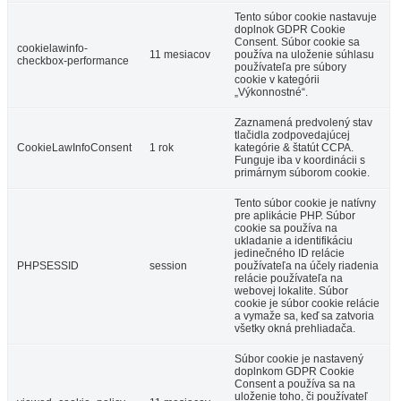
Tento súbor cookie nastavuje
doplnok GDPR Cookie
Consent. Súbor cookie sa
cookielawinfo-
11 mesiacov
používa na uloženie súhlasu
checkbox-performance
používateľa pre súbory
cookie v kategórii
„Výkonnostné“.
Zaznamená predvolený stav
tlačidla zodpovedajúcej
CookieLawInfoConsent
1 rok
kategórie & štatút CCPA.
Funguje iba v koordinácii s
primárnym súborom cookie.
Tento súbor cookie je natívny
pre aplikácie PHP. Súbor
cookie sa používa na
ukladanie a identifikáciu
jedinečného ID relácie
PHPSESSID
session
používateľa na účely riadenia
relácie používateľa na
webovej lokalite. Súbor
cookie je súbor cookie relácie
a vymaže sa, keď sa zatvoria
všetky okná prehliadača.
Súbor cookie je nastavený
doplnkom GDPR Cookie
Consent a používa sa na
uloženie toho, či používateľ