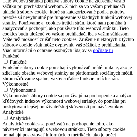
Táto webová stránka používa súbory cookie na zlepšenie vášho
zážitku pri prechádzaní webom. Z nich sa vo vašom prehliadači
ukladajú súbory cookie, ktoré sú kategorizované podľa potreby,
pretože sú nevyhnutné pre fungovanie základných funkcií webovej
stránky. Používame aj cookies tretích strán, ktoré nám pomáhajú
analyzovať a pochopiť, ako používate túto webovú stránku. Tieto
cookies budú uložené vo vašom prehliadači iba s vaším súhlasom.
Máte tiež možnosť zrušiť tieto cookies. Zrušenie niektorých z týchto
súborov cookie však môže ovplyvniť váš zážitok z prehliadania.
Viac informácií o ochrane osobných údajov sa
dočítate tu
Funkčné
Funkčné
Funkčné súbory cookie pomáhajú vykonávať určité funkcie, ako je
zdieľanie obsahu webovej stránky na platformách sociálnych médií,
zhromažďovanie spätnej väzby a ďalšie funkcie tretích strán.
Výkonnostné
Výkonnostné
Výkonnostné súbory cookie sa používajú na pochopenie a analýzu
kľúčových indexov výkonnosti webovej stránky, čo pomáha pri
poskytovaní lepšej používateľskej skúsenosti pre návštevníkov.
Analytické
Analytické
Analytické cookies sa používajú na pochopenie toho, ako
návštevníci interagujú s webovou stránkou. Tieto súbory cookie
pomáhajú poskytovať informácie o metrikách, ako je počet