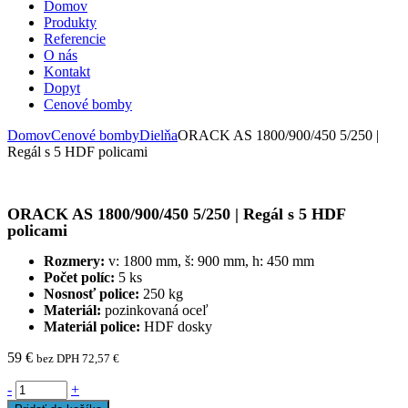
Domov
Produkty
Referencie
O nás
Kontakt
Dopyt
Cenové bomby
Domov
Cenové bomby
Dielňa
ORACK AS 1800/900/450 5/250 |
Regál s 5 HDF policami
ORACK AS 1800/900/450 5/250 | Regál s 5 HDF
policami
Rozmery:
v: 1800 mm, š: 900 mm, h: 450 mm
Počet políc:
5 ks
Nosnosť police:
250 kg
Materiál:
pozinkovaná oceľ
Materiál police:
HDF dosky
59
€
bez DPH
72,57
€
-
+