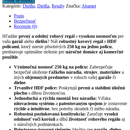
Pridať do košíka
Kategórie:
Dielňa
,
Dielňa
,
Regály
Značka:
Abamet
Popis
Bezpečnosť
Recenzie (0)
Hľadáte
pevný a odolný rohový regál
s
vysokou nosnosťou
pre
vašu
garáž
alebo
dielňu
? Náš
robustný kovový regál
s
HDF
policami
, ktorý unesie pôsobivých
250 kg na jednu policu
,
predstavuje optimálne riešenie pre
náročné domáce aj komerčné
použitie
.
Výnimočná nosnosť 250 kg na policu:
Zabezpečuje
bezpečné uloženie
ťažkého náradia
,
strojov
,
materiálov
a
iných
objemných predmetov
v rohoch vašej
garáže
či
dielne
.
Trvanlivé HDF police:
Poskytujú
pevnú a stabilnú úložnú
plochu
s dlhou životnosťou.
Jednoduchá a rýchla montáž bez náradia:
Vďaka
nitovaciemu systému
a
patentovaným spojom
je zostavenie
rýchle a intuitívne
, bez potreby skrutiek či iného náradia.
Robustná pozinkovaná konštrukcia:
Zaručuje
vysokú
odolnosť voči korózii
a dlhú
životnosť rohového regálu
aj
v náročných podmienkach.
Priestorovo úsporné riešenie:
Ideálny pre
garáže
,
dielne
,