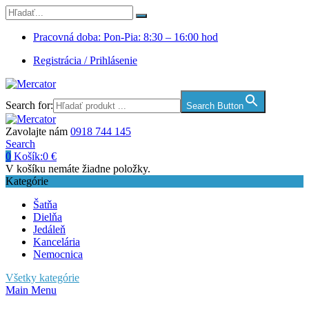
Pracovná doba: Pon-Pia: 8:30 – 16:00 hod
Registrácia / Prihlásenie
Search for:
Search Button
Zavolajte nám
0918 744 145
Search
0
Košík:
0
€
V košíku nemáte žiadne položky.
Kategórie
Šatňa
Dielňa
Jedáleň
Kancelária
Nemocnica
Všetky kategórie
Main Menu