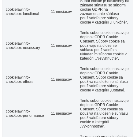
Súbor cookie je nastavený na
základe súhlasu so súbormi
cookielawinfo-
cookie GDPR na
11 mesiacov
checkbox-functional
zaznamenanie súhlasu
používateľa pre súbory
cookie v kategórii „Funkčné“.
Tento súbor cookie nastavuje
doplnok GDPR Cookie
Consent. Súbory cookie sa
cookielawinfo-
11 mesiacov
používajú na uloženie
checkbox-necessary
súhlasu používateľa s
ukladaním súborov cookie v
kategórii „Nevyhnutné“.
Tento súbor cookie nastavuje
doplnok GDPR Cookie
cookielawinfo-
Consent. Súbor cookie sa
11 mesiacov
checkbox-others
používa na uloženie súhlasu
používateľa pre súbory
cookie v kategórii „Ostatné.
Tento súbor cookie nastavuje
doplnok GDPR Cookie
Consent. Súbor cookie sa
cookielawinfo-
11 mesiacov
používa na uloženie súhlasu
checkbox-performance
používateľa pre súbory
cookie v kategórii
„Výkonnostné“.
Zaznamená predvolený stav