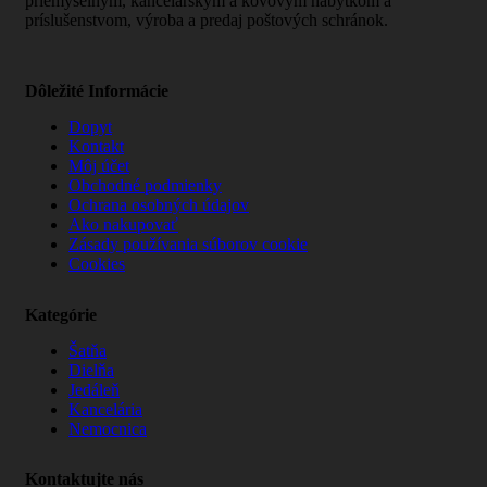
priemyselným, kancelárskym a kovovým nábytkom a
príslušenstvom, výroba a predaj poštových schránok.
Dôležité Informácie
Dopyt
Kontakt
Môj účet
Obchodné podmienky
Ochrana osobných údajov
Ako nakupovať
Zásady používania súborov cookie
Cookies
Kategórie
Šatňa
Dielňa
Jedáleň
Kancelária
Nemocnica
Kontaktujte nás