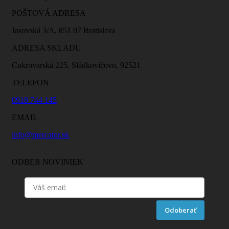
POŠTOVÁ ADRESA
Jasovská 3/A, 851 07 Bratislava
ADRESA SKLADU
Cukrovarská 225, Sládkovičovo, 92521
TELEFÓN
0918 744 145
EMAIL
info@mercator.sk
ODBER NOVINIEK
Odoberať