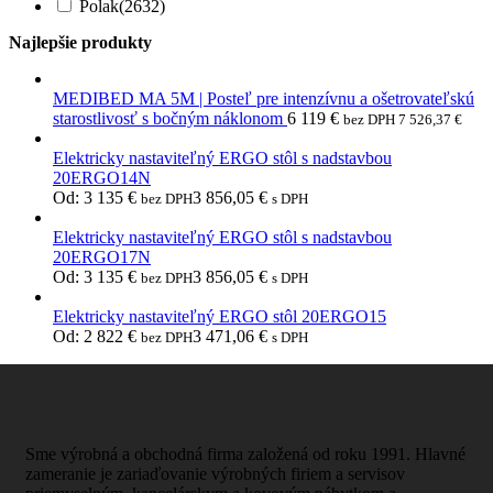
Polak
(2632)
Najlepšie produkty
MEDIBED MA 5M | Posteľ pre intenzívnu a ošetrovateľskú
starostlivosť s bočným náklonom
6 119
€
bez DPH
7 526,37
€
Elektricky nastaviteľný ERGO stôl s nadstavbou
20ERGO14N
Od:
3 135
€
3 856,05
€
bez DPH
s DPH
Elektricky nastaviteľný ERGO stôl s nadstavbou
20ERGO17N
Od:
3 135
€
3 856,05
€
bez DPH
s DPH
Elektricky nastaviteľný ERGO stôl 20ERGO15
Od:
2 822
€
3 471,06
€
bez DPH
s DPH
Sme výrobná a obchodná firma založená od roku 1991. Hlavné
zameranie je zariaďovanie výrobných firiem a servisov