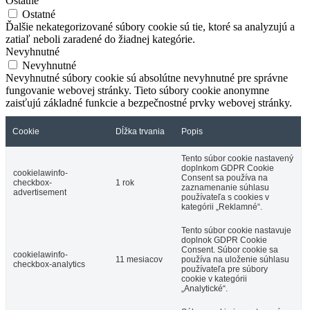
Ostatné
Ostatné
Ďalšie nekategorizované súbory cookie sú tie, ktoré sa analyzujú a
zatiaľ neboli zaradené do žiadnej kategórie.
Nevyhnutné
Nevyhnutné
Nevyhnutné súbory cookie sú absolútne nevyhnutné pre správne
fungovanie webovej stránky. Tieto súbory cookie anonymne
zaisťujú základné funkcie a bezpečnostné prvky webovej stránky.
Cookie
Dĺžka trvania
Popis
Tento súbor cookie nastavený
doplnkom GDPR Cookie
cookielawinfo-
Consent sa používa na
checkbox-
1 rok
zaznamenanie súhlasu
advertisement
používateľa s cookies v
kategórii „Reklamné“.
Tento súbor cookie nastavuje
doplnok GDPR Cookie
Consent. Súbor cookie sa
cookielawinfo-
11 mesiacov
používa na uloženie súhlasu
checkbox-analytics
používateľa pre súbory
cookie v kategórii
„Analytické“.