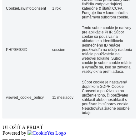
tlačidla zodpovedajúcej
CookieLawInfoConsent
1 rok
kategórie & štatút CCPA.
Funguje iba v koordinácii s
primárnym súborom cookie.
Tento súbor cookie je natívny
pre aplikácie PHP. Súbor
cookie sa používa na
ukladanie a identifikáciu
jedinečného ID relácie
PHPSESSID
session
používateľa na účely riadenia
relácie používateľa na
webovej lokalite. Súbor
cookie je súbor cookie relácie
a vymaže sa, keď sa zatvoria
všetky okná prehliadača.
Súbor cookie je nastavený
doplnkom GDPR Cookie
Consent a používa sa na
uloženie toho, či používateľ
viewed_cookie_policy
11 mesiacov
súhlasil alebo nesúhlasil s
používaním súborov cookie.
Neuchováva žiadne osobné
údaje.
ULOŽIŤ A PRIJAŤ
Powered by