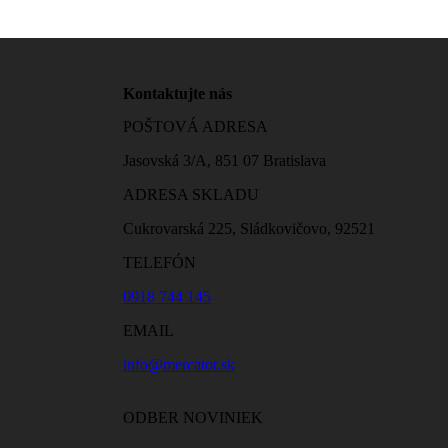
Kontaktujte nás
POŠTOVÁ ADRESA
Jasovská 3/A, 851 07 Bratislava
ADRESA SKLADU
Cukrovarská 225, Sládkovičovo, 92521
TELEFÓN
0918 744 145
EMAIL
info@mercator.sk
ODBER NOVINIEK