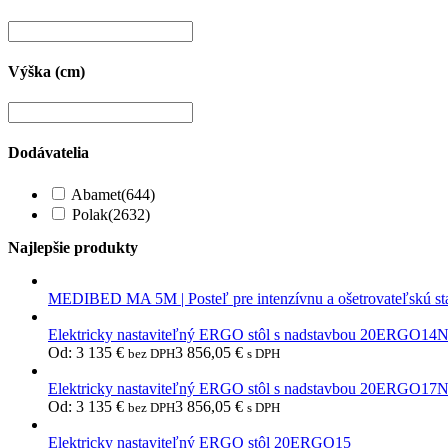
Výška (cm)
Dodávatelia
Abamet
(644)
Polak
(2632)
Najlepšie produkty
MEDIBED MA 5M | Posteľ pre intenzívnu a ošetrovateľskú st
Elektricky nastaviteľný ERGO stôl s nadstavbou 20ERGO14
Od:
3 135
€
3 856,05
€
bez DPH
s DPH
Elektricky nastaviteľný ERGO stôl s nadstavbou 20ERGO17
Od:
3 135
€
3 856,05
€
bez DPH
s DPH
Elektricky nastaviteľný ERGO stôl 20ERGO15