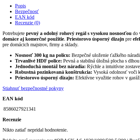
Popis
Bezpečnosť
EAN kód
Recenzie (0)
Potrebujete
pevný a odolný rohový regál s vysokou nosnosťou
do 
domáce aj komerčné použitie
.
Priestorovo úsporný dizajn
pre
efe
pre domácich majstrov, firmy a sklady.
Nosnosť 300 kg na policu:
Bezpečné uloženie ťažkého náradia,
Trvanlivé HDF police:
Pevná a stabilná úložná plocha s dlhou
Jednoduchá montáž bez náradia:
Rýchle a intuitívne zostav
Robustná pozinkovaná konštrukcia:
Vysoká odolnosť voči ko
Priestorovo úsporný dizajn:
Efektívne využitie rohov v garáž
Stiahnuť bezpečnostné pokyny
EAN kód
8586027921341
Recenzie
Nikto zatiaľ nepridal hodnotenie.