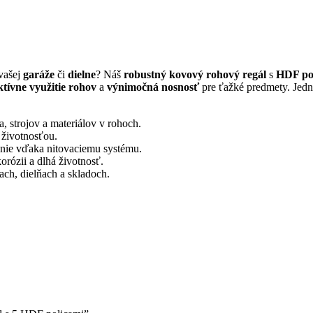
vašej
garáže
či
dielne
? Náš
robustný kovový rohový regál
s
HDF po
ktívne využitie rohov
a
výnimočná nosnosť
pre ťažké predmety. Jedn
 strojov a materiálov v rohoch.
 životnosťou.
enie vďaka nitovaciemu systému.
rózii a dlhá životnosť.
ach, dielňach a skladoch.