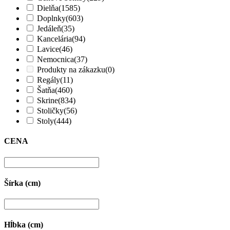
Dielňa
(1585)
Doplnky
(603)
Jedáleň
(35)
Kancelária
(94)
Lavice
(46)
Nemocnica
(37)
Produkty na zákazku
(0)
Regály
(11)
Šatňa
(460)
Skrine
(834)
Stoličky
(56)
Stoly
(444)
CENA
Šírka (cm)
Hĺbka (cm)