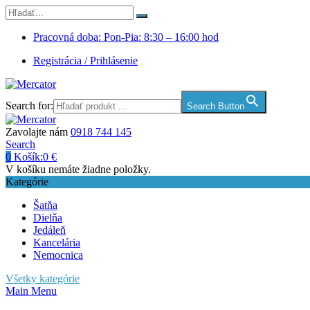
Pracovná doba: Pon-Pia: 8:30 – 16:00 hod
Registrácia / Prihlásenie
Search for:
Search Button
Zavolajte nám
0918 744 145
Search
0
Košík:
0
€
V košíku nemáte žiadne položky.
Kategórie
Šatňa
Dielňa
Jedáleň
Kancelária
Nemocnica
Všetky kategórie
Main Menu