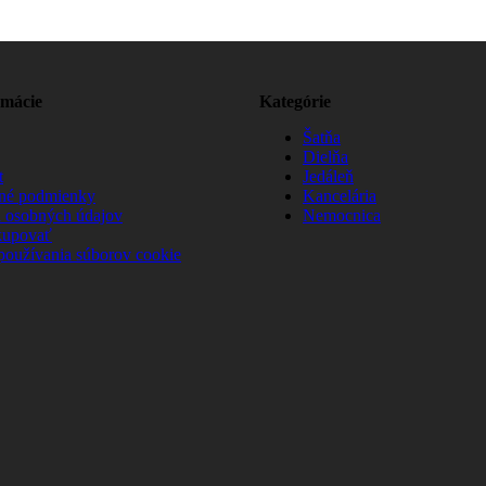
rmácie
Kategórie
Šatňa
Dielňa
t
Jedáleň
né podmienky
Kancelária
 osobných údajov
Nemocnica
kupovať
používania súborov cookie