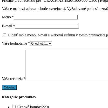
Pridajte prvú recenziu pre “ORACK AS 1920/1000/500 5/300 | Regá
Vaša e-mailová adresa nebude zverejnená.
Vyžadované polia sú ozna
Meno
*
E-mail
*
Uložiť moje meno, e-mail a webovú stránku v tomto prehliadači 
Vaše hodnotenie
*
Vaša recenzia
*
Kategórie produktov
Cenové bomby
(229)