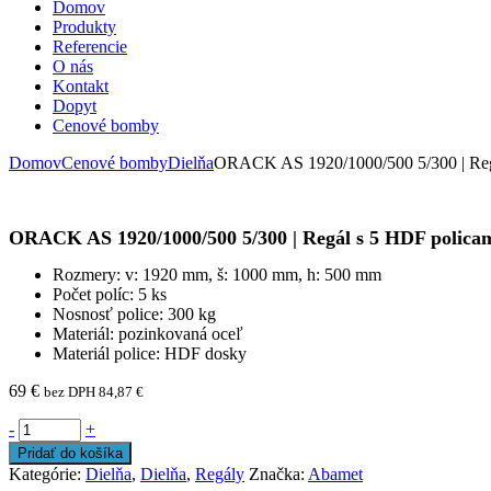
Domov
Produkty
Referencie
O nás
Kontakt
Dopyt
Cenové bomby
Domov
Cenové bomby
Dielňa
ORACK AS 1920/1000/500 5/300 | Reg
ORACK AS 1920/1000/500 5/300 | Regál s 5 HDF polica
Rozmery: v: 1920 mm, š: 1000 mm, h: 500 mm
Počet políc: 5 ks
Nosnosť police: 300 kg
Materiál: pozinkovaná oceľ
Materiál police: HDF dosky
69
€
bez DPH
84,87
€
-
+
Pridať do košíka
Kategórie:
Dielňa
,
Dielňa
,
Regály
Značka:
Abamet