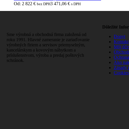
Od:
2 822
€
3 471,06
€
bez DPH
s DPH
Dôležité Info
Sme výrobná a obchodná firma založená od
Dopyt
roku 1991. Hlavné zameranie je zariaďovanie
Kontakt
výrobných firiem a servisov priemyselným,
Môj úče
kancelárskym a kovovým nábytkom a
Obchod
príslušenstvom, výroba a predaj poštových
Ochrana
schránok.
Ako na
Zásady 
Cookies