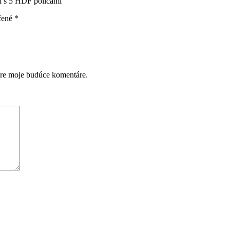
l s 5 HDF policami”
čené
*
pre moje budúce komentáre.