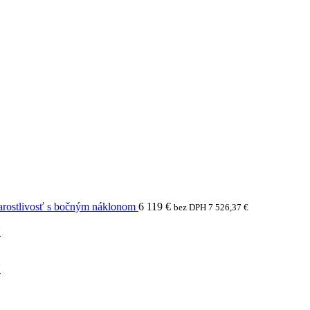
arostlivosť s bočným náklonom
6 119
€
bez DPH
7 526,37
€
N
N