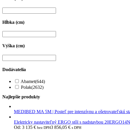
Hĺbka (cm)
Výška (cm)
Dodávatelia
Abamet
(644)
Polak
(2632)
Najlepšie produkty
MEDIBED MA 5M | Posteľ pre intenzívnu a ošetrovateľskú st
Elektricky nastaviteľný ERGO stôl s nadstavbou 20ERGO14
Od:
3 135
€
3 856,05
€
bez DPH
s DPH