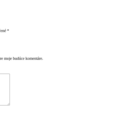
čené
*
pre moje budúce komentáre.