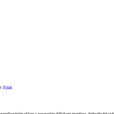
a:
Polak
 bezpečnostným sklom a posuvným držiakom monitora. Jednoduché vykl