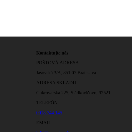
Kontaktujte nás
POŠTOVÁ ADRESA
Jasovská 3/A, 851 07 Bratislava
ADRESA SKLADU
Cukrovarská 225, Sládkovičovo, 92521
TELEFÓN
0918 744 145
EMAIL