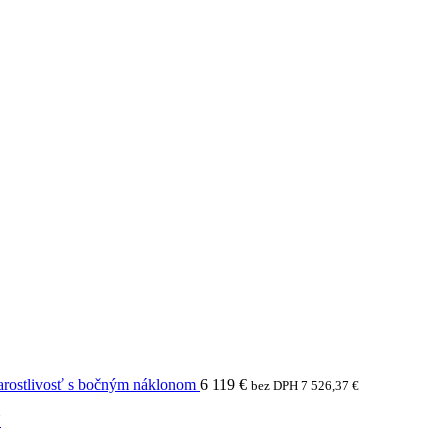
arostlivosť s bočným náklonom
6 119
€
bez DPH
7 526,37
€
N