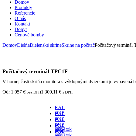
Domov
Produkty
Referencie
O nás
Kontakt
Dopyt
Cenové bomby
Domov
Dielňa
Dielenské skrine
Skrine na počítač
Počítačový terminál
Počítačový terminál TPC1F
V hornej časti skriňa monitora s výklopnými dvierkami je vybaven
Od:
1 057
€
1 300,11
€
bez DPH
s DPH
RAL
5015
RAL
-
9010
RAL
za
-
5018
RAL
príplatok
za
-
9005
RAL
príplatok
za