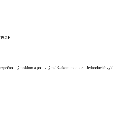
 TPC1F
á bezpečnostným sklom a posuvným držiakom monitora. Jednoduché vyk