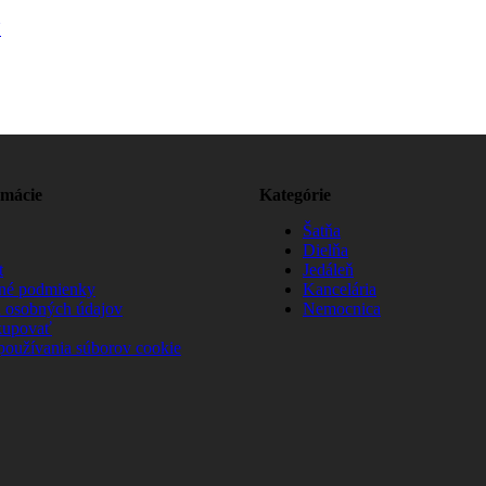
N
rmácie
Kategórie
Šatňa
Dielňa
t
Jedáleň
né podmienky
Kancelária
 osobných údajov
Nemocnica
kupovať
používania súborov cookie