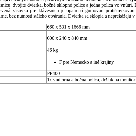
esnicu, dvojité dvierka, bočné sklopné police a jedna polica vo vnútri
Drevená zásuvka pre klávesnicu je opatrená gumovou protišmykovo
ne, bez nutnosti stáleho otvárania. Dvierka sa sklopia a neprekážajú v 
660 x 531 x 1666 mm
606 x 240 x 840 mm
46 kg
F pre Nemecko a iné krajiny
PP400
1x vnútorná a bočná polica, držiak na monitor