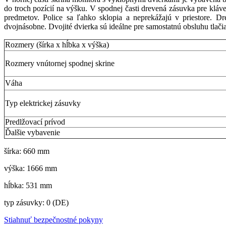
do troch pozícií na výšku. V spodnej časti drevená zásuvka pre kláv
predmetov. Police sa ľahko sklopia a neprekážajú v priestore. 
dvojnásobne. Dvojité dvierka sú ideálne pre samostatnú obsluhu tlačiar
Rozmery (šírka x hĺbka x výška)
Rozmery vnútornej spodnej skrine
Váha
Typ elektrickej zásuvky
Predlžovací prívod
Ďalšie vybavenie
šírka: 660 mm
výška: 1666 mm
hĺbka: 531 mm
typ zásuvky: 0 (DE)
Stiahnuť bezpečnostné pokyny