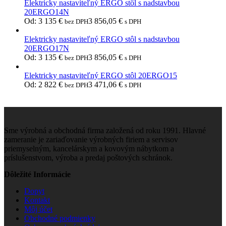
Elektricky nastaviteľný ERGO stôl s nadstavbou
20ERGO14N
Od:
3 135
€
3 856,05
€
bez DPH
s DPH
Elektricky nastaviteľný ERGO stôl s nadstavbou
20ERGO17N
Od:
3 135
€
3 856,05
€
bez DPH
s DPH
Elektricky nastaviteľný ERGO stôl 20ERGO15
Od:
2 822
€
3 471,06
€
bez DPH
s DPH
Sme výrobná a obchodná firma založená od roku 1991. Hlavné
zameranie je zariaďovanie výrobných firiem a servisov
priemyselným, kancelárskym a kovovým nábytkom a
príslušenstvom, výroba a predaj poštových schránok.
Dôležité Informácie
Dopyt
Kontakt
Môj účet
Obchodné podmienky