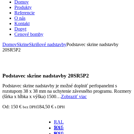
Domov
Produkty
Referencie
O nás
Kontakt
Dopyt
Cenové bomby
Domov
Skrine
Skriňové nadstavby
Podstavec skrine nadstavby
20SR5P2
Podstavec skrine nadstavby 20SR5P2
Podstavec skrine nadstavby je možné doplniť perfopanelmi s
rozstupom 38 x 38 mm na uchytenie závesného programu. Rozmery
(šírka x hĺbka x výška) 1500…
Zobraziť viac
Od:
150
€
184,50
€
bez DPH
s DPH
RAL
5015
RAL
-
9010
RAL