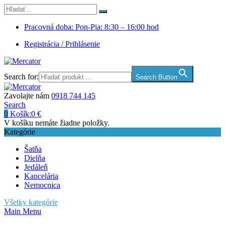
Pracovná doba: Pon-Pia: 8:30 – 16:00 hod
Registrácia / Prihlásenie
Search for:
Search Button
Zavolajte nám
0918 744 145
Search
0
Košík:
0
€
V košíku nemáte žiadne položky.
Kategórie
Šatňa
Dielňa
Jedáleň
Kancelária
Nemocnica
Všetky kategórie
Main Menu