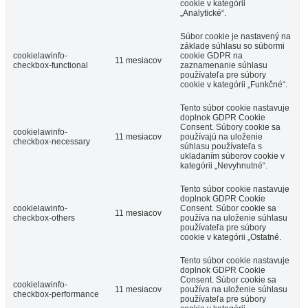
cookie v kategórii
„Analytické“.
Súbor cookie je nastavený na
základe súhlasu so súbormi
cookielawinfo-
cookie GDPR na
11 mesiacov
checkbox-functional
zaznamenanie súhlasu
používateľa pre súbory
cookie v kategórii „Funkčné“.
Tento súbor cookie nastavuje
doplnok GDPR Cookie
Consent. Súbory cookie sa
cookielawinfo-
11 mesiacov
používajú na uloženie
checkbox-necessary
súhlasu používateľa s
ukladaním súborov cookie v
kategórii „Nevyhnutné“.
Tento súbor cookie nastavuje
doplnok GDPR Cookie
cookielawinfo-
Consent. Súbor cookie sa
11 mesiacov
checkbox-others
používa na uloženie súhlasu
používateľa pre súbory
cookie v kategórii „Ostatné.
Tento súbor cookie nastavuje
doplnok GDPR Cookie
Consent. Súbor cookie sa
cookielawinfo-
11 mesiacov
používa na uloženie súhlasu
checkbox-performance
používateľa pre súbory