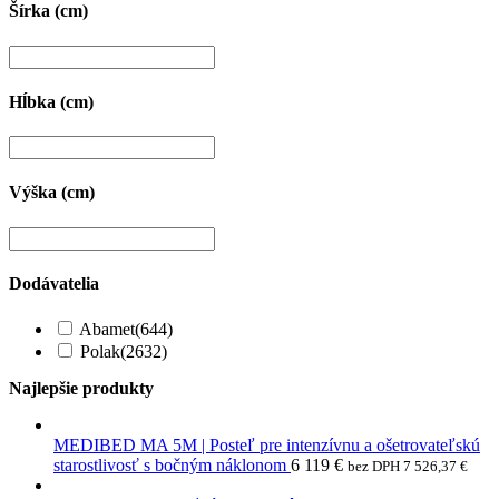
Šírka (cm)
Hĺbka (cm)
Výška (cm)
Dodávatelia
Abamet
(644)
Polak
(2632)
Najlepšie produkty
MEDIBED MA 5M | Posteľ pre intenzívnu a ošetrovateľskú
starostlivosť s bočným náklonom
6 119
€
bez DPH
7 526,37
€