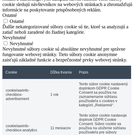
cookie sledujú návštevníkov na webových stránkach a zhromažďujú
informácie na poskytovanie prispôsobených reklám.
Ostatné
Ostatné
Ďalšie nekategorizované súbory cookie sú tie, ktoré sa analyzujú a
zatiaľ neboli zaradené do žiadnej kategórie.
Nevyhnutné
Nevyhnutné
Nevyhnutné súbory cookie sú absolútne nevyhnutné pre správne
fungovanie webovej stránky. Tieto súbory cookie anonymne
zaisťujú základné funkcie a bezpečnostné prvky webovej stránky.
Cookie
Dĺžka trvania
Popis
Tento súbor cookie nastavený
doplnkom GDPR Cookie
cookielawinfo-
Consent sa používa na
checkbox-
1 rok
zaznamenanie súhlasu
advertisement
používateľa s cookies v
kategórii „Reklamné“.
Tento súbor cookie nastavuje
doplnok GDPR Cookie
Consent. Súbor cookie sa
cookielawinfo-
11 mesiacov
používa na uloženie súhlasu
checkbox-analytics
používateľa pre súbory