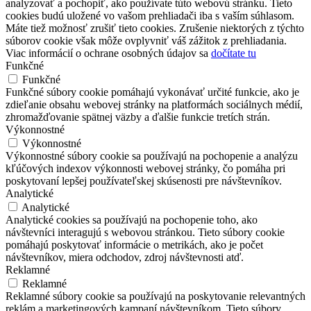
analyzovať a pochopiť, ako používate túto webovú stránku. Tieto
cookies budú uložené vo vašom prehliadači iba s vaším súhlasom.
Máte tiež možnosť zrušiť tieto cookies. Zrušenie niektorých z týchto
súborov cookie však môže ovplyvniť váš zážitok z prehliadania.
Viac informácií o ochrane osobných údajov sa
dočítate tu
Funkčné
Funkčné
Funkčné súbory cookie pomáhajú vykonávať určité funkcie, ako je
zdieľanie obsahu webovej stránky na platformách sociálnych médií,
zhromažďovanie spätnej väzby a ďalšie funkcie tretích strán.
Výkonnostné
Výkonnostné
Výkonnostné súbory cookie sa používajú na pochopenie a analýzu
kľúčových indexov výkonnosti webovej stránky, čo pomáha pri
poskytovaní lepšej používateľskej skúsenosti pre návštevníkov.
Analytické
Analytické
Analytické cookies sa používajú na pochopenie toho, ako
návštevníci interagujú s webovou stránkou. Tieto súbory cookie
pomáhajú poskytovať informácie o metrikách, ako je počet
návštevníkov, miera odchodov, zdroj návštevnosti atď.
Reklamné
Reklamné
Reklamné súbory cookie sa používajú na poskytovanie relevantných
reklám a marketingových kampaní návštevníkom. Tieto súbory