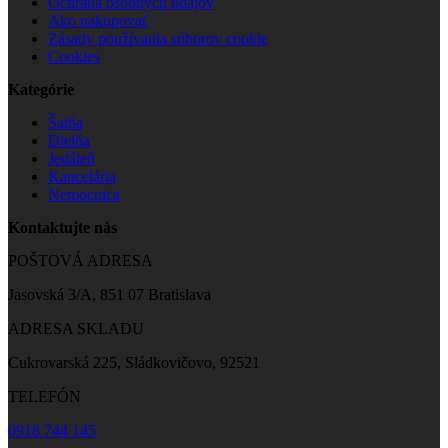
Ochrana osobných údajov
Ako nakupovať
Zásady používania súborov cookie
Cookies
Kategórie
Šatňa
Dielňa
Jedáleň
Kancelária
Nemocnica
Kontaktujte nás
POŠTOVÁ ADRESA
Jasovská 3/A, 851 07 Bratislava
ADRESA SKLADU
Cukrovarská 225, Sládkovičovo, 92521
TELEFÓN
0918 744 145