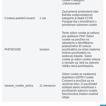
cookie v kategórii
„Výkonnostné“.
Zaznamená predvolený stav
tlačidla zodpovedajúcej
CookieLawInfoConsent
1 rok
kategórie & štatút CCPA.
Funguje iba v koordinácii s
primárnym súborom cookie.
Tento súbor cookie je natívny
pre aplikácie PHP. Súbor
cookie sa používa na
ukladanie a identifikáciu
jedinečného ID relácie
PHPSESSID
session
používateľa na účely riadenia
relácie používateľa na
webovej lokalite. Súbor
cookie je súbor cookie relácie
a vymaže sa, keď sa zatvoria
všetky okná prehliadača.
Súbor cookie je nastavený
doplnkom GDPR Cookie
Consent a používa sa na
uloženie toho, či používateľ
viewed_cookie_policy
11 mesiacov
súhlasil alebo nesúhlasil s
používaním súborov cookie.
Neuchováva žiadne osobné
údaje.