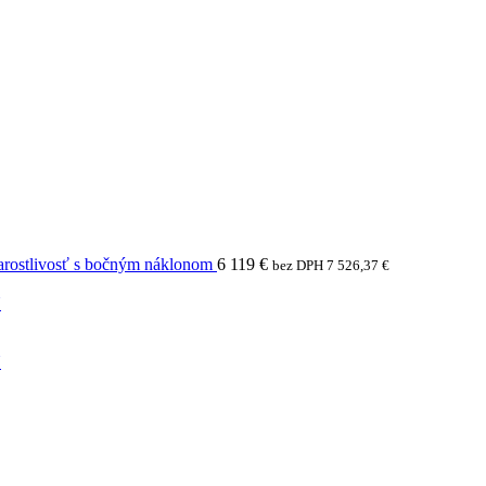
arostlivosť s bočným náklonom
6 119
€
bez DPH
7 526,37
€
N
N