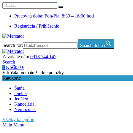
Pracovná doba: Pon-Pia: 8:30 – 16:00 hod
Registrácia / Prihlásenie
Search for:
Search Button
Zavolajte nám
0918 744 145
Search
0
Košík:
0
€
V košíku nemáte žiadne položky.
Kategórie
Šatňa
Dielňa
Jedáleň
Kancelária
Nemocnica
Všetky kategórie
Main Menu