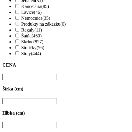
Jedáleň
(35)
Kancelária
(85)
Lavice
(46)
Nemocnica
(35)
Produkty na zákazku
(0)
Regály
(11)
Šatňa
(460)
Skrine
(827)
Stoličky
(56)
Stoly
(444)
CENA
Šírka (cm)
Hĺbka (cm)