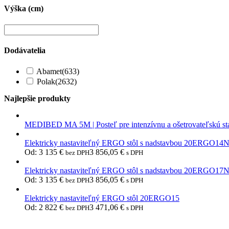
Výška (cm)
Dodávatelia
Abamet
(633)
Polak
(2632)
Najlepšie produkty
MEDIBED MA 5M | Posteľ pre intenzívnu a ošetrovateľskú st
Elektricky nastaviteľný ERGO stôl s nadstavbou 20ERGO14
Od:
3 135
€
3 856,05
€
bez DPH
s DPH
Elektricky nastaviteľný ERGO stôl s nadstavbou 20ERGO17
Od:
3 135
€
3 856,05
€
bez DPH
s DPH
Elektricky nastaviteľný ERGO stôl 20ERGO15
Od:
2 822
€
3 471,06
€
bez DPH
s DPH