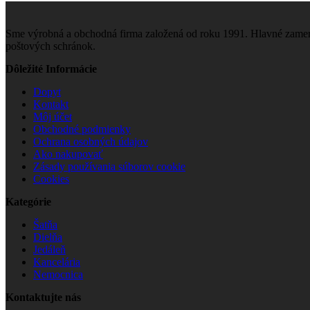
Sme výrobná a obchodná firma založená od roku 1991. Hlavné zamera
poštových schránok.
Dôležité Informácie
Dopyt
Kontakt
Môj účet
Obchodné podmienky
Ochrana osobných údajov
Ako nakupovať
Zásady používania súborov cookie
Cookies
Kategórie
Šatňa
Dielňa
Jedáleň
Kancelária
Nemocnica
Kontaktujte nás