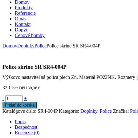
Domov
Produkty
Referencie
O nás
Kontakt
Dopyt
Cenové bomby
Domov
Doplnky
Police
Police skrine SR SR4-004P
Police skrine SR SR4-004P
Výškovo nastaviteľná polica plech Zn. Materiál POZINK. Rozmery 
32
€
bez DPH
39,36
€
-
+
Pridať do košíka
Katalógové číslo:
SR4-004P
Kategórie:
Doplnky
,
Police
Značka:
Pol
Popis
Bezpečnosť
Recenzie (0)