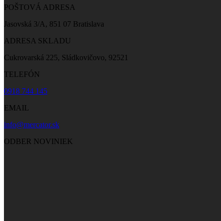
POŠTOVÁ ADRESA
Jasovská 3/A, 851 07 Bratislava
ADRESA SKLADU
Cukrovarská 225, Sládkovičovo, 92521
TELEFÓN
0918 744 145
EMAIL
info@mercator.sk
ODBER NOVINIEK