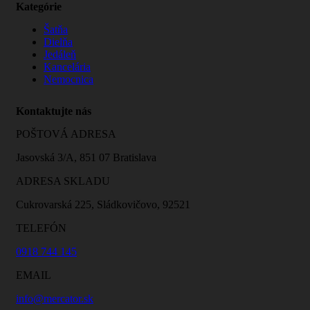
Kategórie
Šatňa
Dielňa
Jedáleň
Kancelária
Nemocnica
Kontaktujte nás
POŠTOVÁ ADRESA
Jasovská 3/A, 851 07 Bratislava
ADRESA SKLADU
Cukrovarská 225, Sládkovičovo, 92521
TELEFÓN
0918 744 145
EMAIL
info@mercator.sk