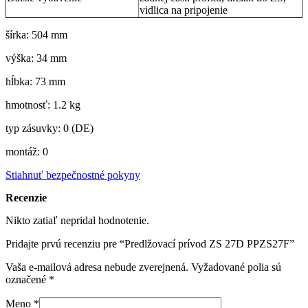
vidlica na pripojenie
šírka: 504 mm
výška: 34 mm
hĺbka: 73 mm
hmotnosť: 1.2 kg
typ zásuvky: 0 (DE)
montáž: 0
Stiahnuť bezpečnostné pokyny
Recenzie
Nikto zatiaľ nepridal hodnotenie.
Pridajte prvú recenziu pre “Predlžovací prívod ZS 27D PPZS27F”
Vaša e-mailová adresa nebude zverejnená.
Vyžadované polia sú
označené
*
Meno
*