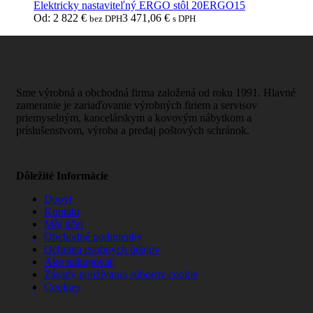
Elektricky nastaviteľný ERGO stôl 20ERGO15
Od:
2 822
€
3 471,06
€
bez DPH
s DPH
Sme výrobná a obchodná firma založená od roku 1991. Hlavné
zameranie je zariaďovanie výrobných firiem a servisov
priemyselným, kancelárskym a kovovým nábytkom a
príslušenstvom, výroba a predaj poštových schránok.
Dôležité Informácie
Dopyt
Kontakt
Môj účet
Obchodné podmienky
Ochrana osobných údajov
Ako nakupovať
Zásady používania súborov cookie
Cookies