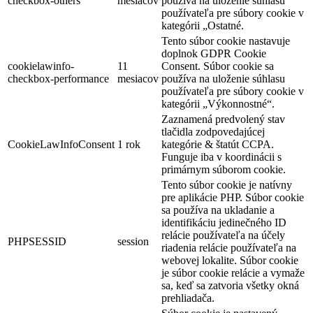
checkbox-others
mesiacov
používa na uloženie súhlasu
používateľa pre súbory cookie v
kategórii „Ostatné.
Tento súbor cookie nastavuje
doplnok GDPR Cookie
cookielawinfo-
11
Consent. Súbor cookie sa
checkbox-performance
mesiacov
používa na uloženie súhlasu
používateľa pre súbory cookie v
kategórii „Výkonnostné“.
Zaznamená predvolený stav
tlačidla zodpovedajúcej
CookieLawInfoConsent
1 rok
kategórie & štatút CCPA.
Funguje iba v koordinácii s
primárnym súborom cookie.
Tento súbor cookie je natívny
pre aplikácie PHP. Súbor cookie
sa používa na ukladanie a
identifikáciu jedinečného ID
relácie používateľa na účely
PHPSESSID
session
riadenia relácie používateľa na
webovej lokalite. Súbor cookie
je súbor cookie relácie a vymaže
sa, keď sa zatvoria všetky okná
prehliadača.