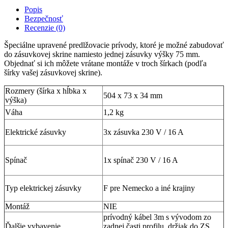
Popis
Bezpečnosť
Recenzie (0)
Špeciálne upravené predlžovacie prívody, ktoré je možné zabudovať
do zásuvkovej skrine namiesto jednej zásuvky výšky 75 mm.
Objednať si ich môžete vrátane montáže v troch šírkach (podľa
šírky vašej zásuvkovej skrine).
Rozmery (šírka x hĺbka x
504 x 73 x 34 mm
výška)
Váha
1,2 kg
Elektrické zásuvky
3x zásuvka 230 V / 16 A
Spínač
1x spínač 230 V / 16 A
Typ elektrickej zásuvky
F pre Nemecko a iné krajiny
Montáž
NIE
prívodný kábel 3m s vývodom zo
Ďalšie vybavenie
zadnej časti profilu, držiak do ZS,