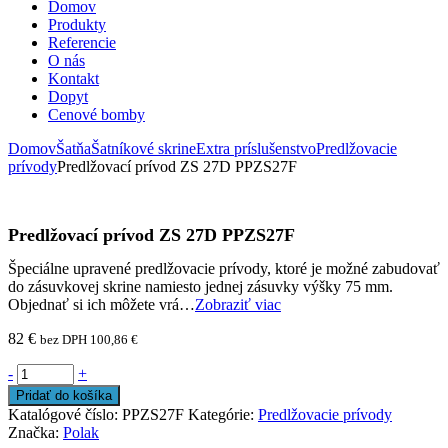
Domov
Produkty
Referencie
O nás
Kontakt
Dopyt
Cenové bomby
Domov
Šatňa
Šatníkové skrine
Extra príslušenstvo
Predlžovacie
prívody
Predlžovací prívod ZS 27D PPZS27F
Predlžovací prívod ZS 27D PPZS27F
Špeciálne upravené predlžovacie prívody, ktoré je možné zabudovať
do zásuvkovej skrine namiesto jednej zásuvky výšky 75 mm.
Objednať si ich môžete vrá…
Zobraziť viac
82
€
bez DPH
100,86
€
-
+
Pridať do košíka
Katalógové číslo:
PPZS27F
Kategórie:
Predlžovacie prívody
Značka:
Polak