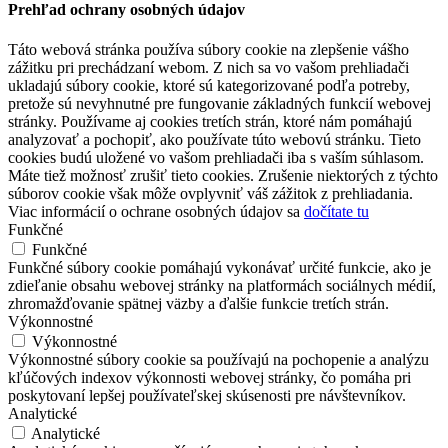
Prehľad ochrany osobných údajov
Táto webová stránka používa súbory cookie na zlepšenie vášho
zážitku pri prechádzaní webom. Z nich sa vo vašom prehliadači
ukladajú súbory cookie, ktoré sú kategorizované podľa potreby,
pretože sú nevyhnutné pre fungovanie základných funkcií webovej
stránky. Používame aj cookies tretích strán, ktoré nám pomáhajú
analyzovať a pochopiť, ako používate túto webovú stránku. Tieto
cookies budú uložené vo vašom prehliadači iba s vaším súhlasom.
Máte tiež možnosť zrušiť tieto cookies. Zrušenie niektorých z týchto
súborov cookie však môže ovplyvniť váš zážitok z prehliadania.
Viac informácií o ochrane osobných údajov sa
dočítate tu
Funkčné
Funkčné
Funkčné súbory cookie pomáhajú vykonávať určité funkcie, ako je
zdieľanie obsahu webovej stránky na platformách sociálnych médií,
zhromažďovanie spätnej väzby a ďalšie funkcie tretích strán.
Výkonnostné
Výkonnostné
Výkonnostné súbory cookie sa používajú na pochopenie a analýzu
kľúčových indexov výkonnosti webovej stránky, čo pomáha pri
poskytovaní lepšej používateľskej skúsenosti pre návštevníkov.
Analytické
Analytické