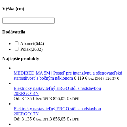
Výška (cm)
Dodávatelia
Abamet
(644)
Polak
(2632)
Najlepšie produkty
MEDIBED MA 5M | Posteľ pre intenzívnu a ošetrovateľskú
starostlivosť s bočným náklonom
6 119
€
bez DPH
7 526,37
€
Elektricky nastaviteľný ERGO stôl s nadstavbou
20ERGO14N
Od:
3 135
€
3 856,05
€
bez DPH
s DPH
Elektricky nastaviteľný ERGO stôl s nadstavbou
20ERGO17N
Od:
3 135
€
3 856,05
€
bez DPH
s DPH