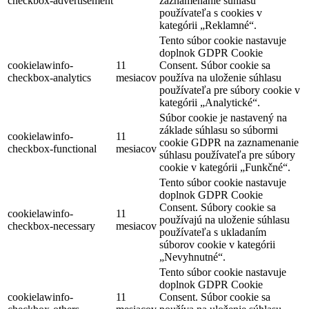
checkbox-advertisement
zaznamenanie súhlasu
používateľa s cookies v
kategórii „Reklamné“.
Tento súbor cookie nastavuje
doplnok GDPR Cookie
cookielawinfo-
11
Consent. Súbor cookie sa
checkbox-analytics
mesiacov
používa na uloženie súhlasu
používateľa pre súbory cookie v
kategórii „Analytické“.
Súbor cookie je nastavený na
základe súhlasu so súbormi
cookielawinfo-
11
cookie GDPR na zaznamenanie
checkbox-functional
mesiacov
súhlasu používateľa pre súbory
cookie v kategórii „Funkčné“.
Tento súbor cookie nastavuje
doplnok GDPR Cookie
Consent. Súbory cookie sa
cookielawinfo-
11
používajú na uloženie súhlasu
checkbox-necessary
mesiacov
používateľa s ukladaním
súborov cookie v kategórii
„Nevyhnutné“.
Tento súbor cookie nastavuje
doplnok GDPR Cookie
cookielawinfo-
11
Consent. Súbor cookie sa