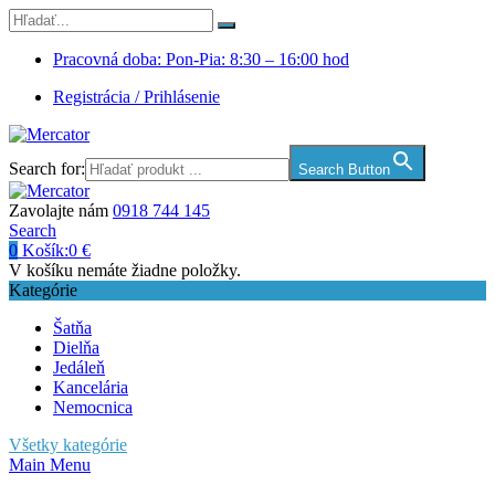
Pracovná doba: Pon-Pia: 8:30 – 16:00 hod
Registrácia / Prihlásenie
Search for:
Search Button
Zavolajte nám
0918 744 145
Search
0
Košík:
0
€
V košíku nemáte žiadne položky.
Kategórie
Šatňa
Dielňa
Jedáleň
Kancelária
Nemocnica
Všetky kategórie
Main Menu