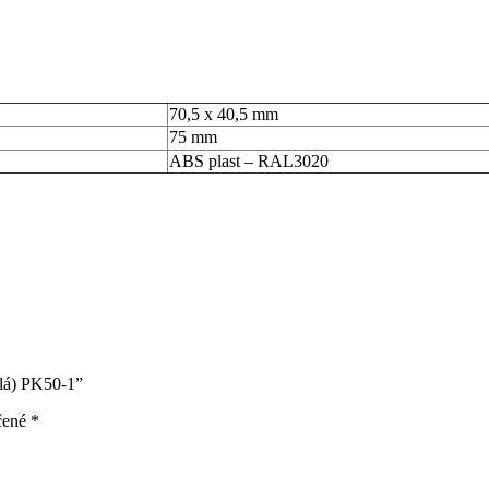
70,5 x 40,5 mm
75 mm
ABS plast – RAL3020
alá) PK50-1”
čené
*