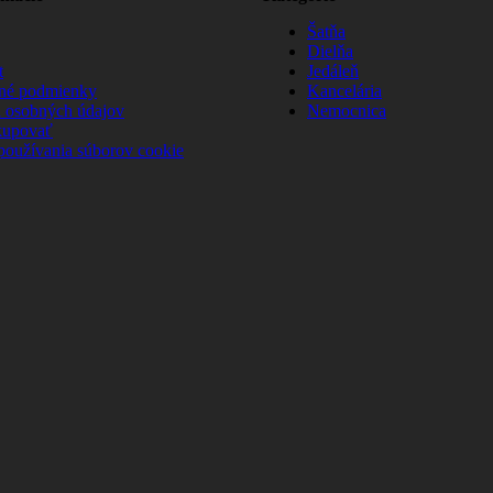
Šatňa
Dielňa
t
Jedáleň
né podmienky
Kancelária
 osobných údajov
Nemocnica
kupovať
používania súborov cookie