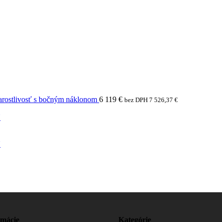
arostlivosť s bočným náklonom
6 119
€
bez DPH
7 526,37
€
N
N
rmácie
Kategórie