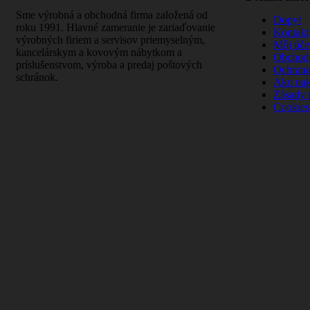
Sme výrobná a obchodná firma založená od
Dopyt
roku 1991. Hlavné zameranie je zariaďovanie
Kontakt
výrobných firiem a servisov priemyselným,
Môj úče
kancelárskym a kovovým nábytkom a
Obchod
príslušenstvom, výroba a predaj poštových
Ochrana
schránok.
Ako na
Zásady 
Cookies