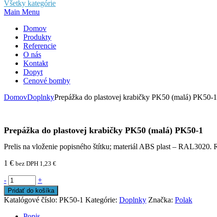
Všetky kategórie
Main Menu
Domov
Produkty
Referencie
O nás
Kontakt
Dopyt
Cenové bomby
Domov
Doplnky
Prepážka do plastovej krabičky PK50 (malá) PK50-1
Prepážka do plastovej krabičky PK50 (malá) PK50-1
Prelis na vloženie popisného štítku; materiál ABS plast – RAL3020
1
€
bez DPH
1,23
€
-
+
Pridať do košíka
Katalógové číslo:
PK50-1
Kategórie:
Doplnky
Značka:
Polak
Popis