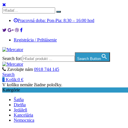
Pracovná doba: Pon-Pia: 8:30 – 16:00 hod
Registrácia / Prihlásenie
Search for:
Search Button
Zavolajte nám
0918 744 145
Search
0
Košík:
0
€
V košíku nemáte žiadne položky.
Kategórie
Šatňa
Dielňa
Jedáleň
Kancelária
Nemocnica