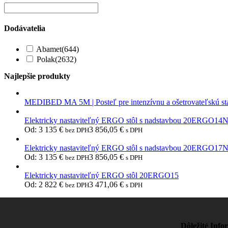
Dodávatelia
Abamet
(644)
Polak
(2632)
Najlepšie produkty
MEDIBED MA 5M | Posteľ pre intenzívnu a ošetrovateľskú st
Elektricky nastaviteľný ERGO stôl s nadstavbou 20ERGO14
Od:
3 135
€
3 856,05
€
bez DPH
s DPH
Elektricky nastaviteľný ERGO stôl s nadstavbou 20ERGO17
Od:
3 135
€
3 856,05
€
bez DPH
s DPH
Elektricky nastaviteľný ERGO stôl 20ERGO15
Od:
2 822
€
3 471,06
€
bez DPH
s DPH
Dôležité Info