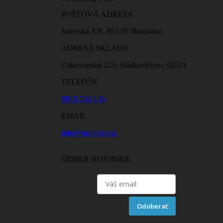
POŠTOVÁ ADRESA
Jasovská 3/A, 851 07 Bratislava
ADRESA SKLADU
Cukrovarská 225, Sládkovičovo, 92521
TELEFÓN
0918 744 145
EMAIL
info@mercator.sk
ODBER NOVINIEK
Odoberať