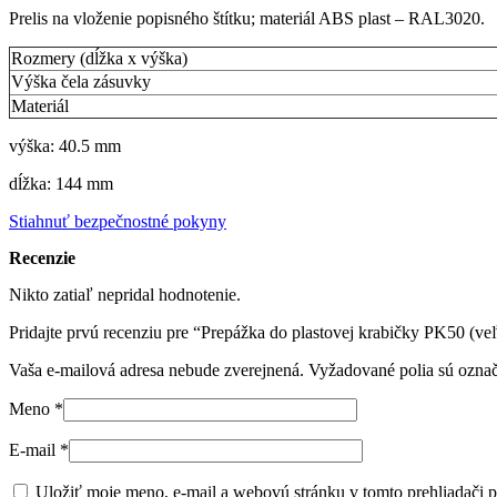
Prelis na vloženie popisného štítku; materiál ABS plast – RAL3020.
Rozmery (dĺžka x výška)
Výška čela zásuvky
Materiál
výška: 40.5 mm
dĺžka: 144 mm
Stiahnuť bezpečnostné pokyny
Recenzie
Nikto zatiaľ nepridal hodnotenie.
Pridajte prvú recenziu pre “Prepážka do plastovej krabičky PK50 (v
Vaša e-mailová adresa nebude zverejnená.
Vyžadované polia sú ozna
Meno
*
E-mail
*
Uložiť moje meno, e-mail a webovú stránku v tomto prehliadači 