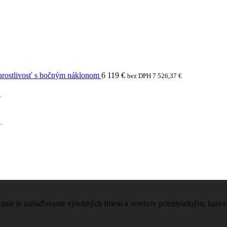
arostlivosť s bočným náklonom
6 119
€
bez DPH
7 526,37
€
N
N
nie je zariaďovanie výrobných firiem a servisov priemyselným, kanc