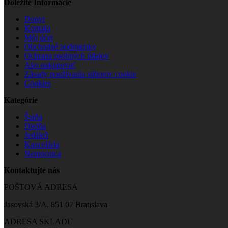
Dôležité Informácie
Dopyt
Kontakt
Môj účet
Obchodné podmienky
Ochrana osobných údajov
Ako nakupovať
Zásady používania súborov cookie
Cookies
Kategórie
Šatňa
Dielňa
Jedáleň
Kancelária
Nemocnica
Kontaktujte nás
POŠTOVÁ ADRESA
Jasovská 3/A, 851 07 Bratislava
ADRESA SKLADU