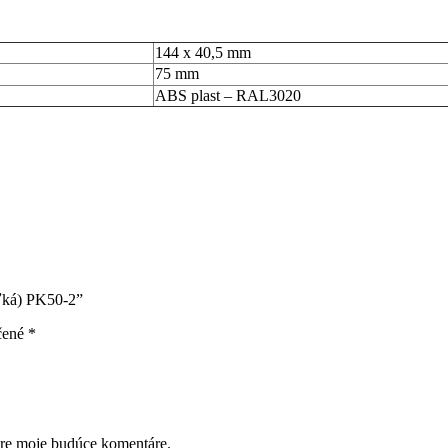
144 x 40,5 mm
75 mm
ABS plast – RAL3020
eľká) PK50-2”
čené
*
pre moje budúce komentáre.