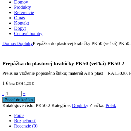
Domov
Produkty
Referencie
O nás
Kontakt
Dopyt
Cenové bomby
Domov
Doplnky
Prepážka do plastovej krabičky PK50 (veľká) PK50
Prepážka do plastovej krabičky PK50 (veľká) PK50-2
Prelis na vloženie popisného štítku; materiál ABS plast – RAL3020
1
€
bez DPH
1,23
€
-
+
Pridať do košíka
Katalógové číslo:
PK50-2
Kategórie:
Doplnky
Značka:
Polak
Popis
Bezpečnosť
Recenzie (0)