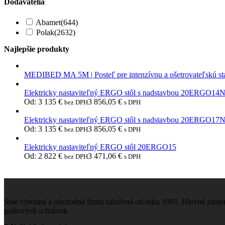
Dodávatelia
Abamet
(644)
Polak
(2632)
Najlepšie produkty
MEDIBED MA 5M | Posteľ pre intenzívnu a ošetrovateľskú st
Elektricky nastaviteľný ERGO stôl s nadstavbou 20ERGO14
Od:
3 135
€
3 856,05
€
bez DPH
s DPH
Elektricky nastaviteľný ERGO stôl s nadstavbou 20ERGO17
Od:
3 135
€
3 856,05
€
bez DPH
s DPH
Elektricky nastaviteľný ERGO stôl 20ERGO15
Od:
2 822
€
3 471,06
€
bez DPH
s DPH
Sme výrobná a obchodná firma založená od roku 1991. Hlavné zamera
poštových schránok.