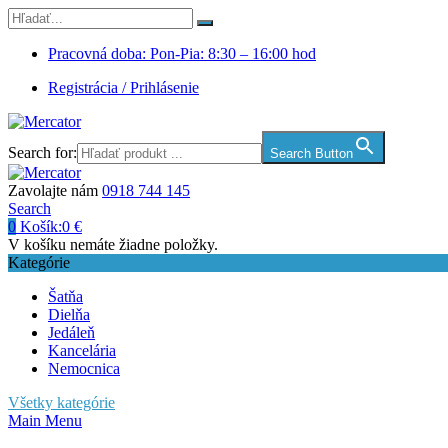
Pracovná doba: Pon-Pia: 8:30 – 16:00 hod
Registrácia / Prihlásenie
Search for:
Search Button
Zavolajte nám
0918 744 145
Search
0
Košík:
0
€
V košíku nemáte žiadne položky.
Kategórie
Šatňa
Dielňa
Jedáleň
Kancelária
Nemocnica
Všetky kategórie
Main Menu