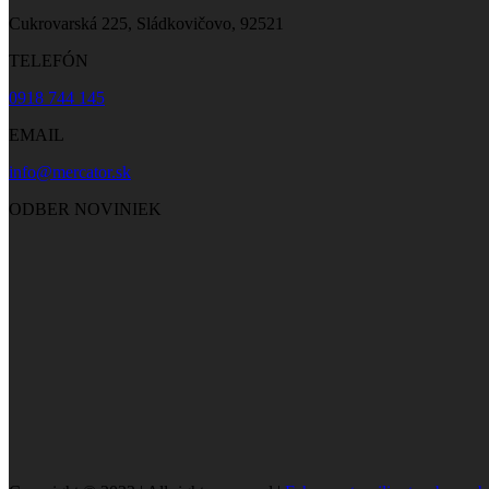
Cukrovarská 225, Sládkovičovo, 92521
TELEFÓN
0918 744 145
EMAIL
info@mercator.sk
ODBER NOVINIEK