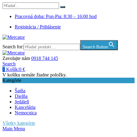
Pracovná doba: Pon-Pia: 8:30 – 16:00 hod
Registrácia / Prihlásenie
Search for:
Search Button
Zavolajte nám
0918 744 145
Search
0
Košík:
0
€
V košíku nemáte žiadne položky.
Kategórie
Šatňa
Dielňa
Jedáleň
Kancelária
Nemocnica
Všetky kategórie
Main Menu