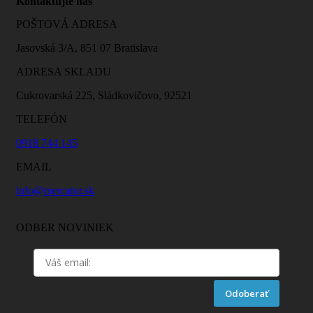
Kontaktujte nás
POŠTOVÁ ADRESA
Jasovská 3/A, 851 07 Bratislava
ADRESA SKLADU
Cukrovarská 225, Sládkovičovo, 92521
TELEFÓN
0918 744 145
EMAIL
info@mercator.sk
ODBER NOVINIEK
Odoberať