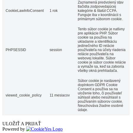
Zaznamená predvolený stav
tlačidla zodpovedajúcej
CookieLawInfoConsent
1 rok
kategórie & štatút CCPA.
Funguje iba v koordinácii s
primárnym súborom cookie.
Tento súbor cookie je natívny
pre aplikácie PHP. Súbor
cookie sa používa na
ukladanie a identifikáciu
jedinečného ID relácie
PHPSESSID
session
používateľa na účely riadenia
relácie používateľa na
webovej lokalite. Súbor
cookie je súbor cookie relácie
a vymaže sa, keď sa zatvoria
všetky okná prehliadača.
Súbor cookie je nastavený
doplnkom GDPR Cookie
Consent a používa sa na
uloženie toho, či používateľ
viewed_cookie_policy
11 mesiacov
súhlasil alebo nesúhlasil s
používaním súborov cookie.
Neuchováva žiadne osobné
údaje.
ULOŽIŤ A PRIJAŤ
Powered by