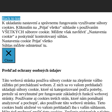
Back to top
K ukladaniu nastavení a správnemu fungovaniu využívame súbory
cookies. Kliknutím na „Prijať všetko“ súhlasíte s používaním
VŠETKÝCH súborov cookie. Môžete však navštíviť „Nastavenia
cookie“ a poskytnúť kontrolovaný súhlas.
Nastavenia cookie
Prijať všetko
Súhlas môžete odmietnuť
tu.
Close
Prehľad ochrany osobných údajov
Táto webová stránka používa súbory cookie na zlepšenie vášho
zážitku pri prechádzaní webom. Z nich sa vo vašom prehliadači
ukladajú súbory cookie, ktoré sú kategorizované podľa potreby,
pretože sú nevyhnutné pre fungovanie základných funkcií webovej
stránky. Používame aj cookies tretích strán, ktoré nám pomáhajú
analyzovať a pochopiť, ako používate túto webovú stránku. Tieto
cookies budú uložené vo vašom prehliadači iba s vaším súhlasom.
Máte tiež možnosť zrušiť tieto cookies. Zrušenie niektorých z týchto