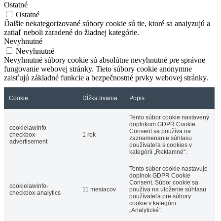
Ostatné
Ostatné
Ďalšie nekategorizované súbory cookie sú tie, ktoré sa analyzujú a
zatiaľ neboli zaradené do žiadnej kategórie.
Nevyhnutné
Nevyhnutné
Nevyhnutné súbory cookie sú absolútne nevyhnutné pre správne
fungovanie webovej stránky. Tieto súbory cookie anonymne
zaisťujú základné funkcie a bezpečnostné prvky webovej stránky.
Cookie
Dĺžka trvania
Popis
Tento súbor cookie nastavený
doplnkom GDPR Cookie
cookielawinfo-
Consent sa používa na
checkbox-
1 rok
zaznamenanie súhlasu
advertisement
používateľa s cookies v
kategórii „Reklamné“.
Tento súbor cookie nastavuje
doplnok GDPR Cookie
Consent. Súbor cookie sa
cookielawinfo-
11 mesiacov
používa na uloženie súhlasu
checkbox-analytics
používateľa pre súbory
cookie v kategórii
„Analytické“.