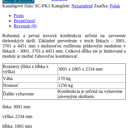
Pridať do košíka
Katalógové číslo:
SC-PK1
Kategórie:
Nezaradené
Značka:
Polak
Popis
Bezpečnosť
Recenzie (0)
Robustná a pevná kovová konštrukcia určená na zavesenie
dielenských skríň. Základné prevedenie v troch šírkach – 3001,
3701 a 4451 mm s možnosťou rozšírenia prídavným modulom v
šírkach – 3001, 3701 a 4451 mm. Celková dĺžka nie je limitovaná a
moduly je možné ľubovoľne kombinovať.
Rozmery (šírka x hĺbka x
3001 x 1065 x 2334 mm
výška)
Váha
170 kg
Nosnosť
1250 kg
Konštrukcia je určená na vybavenie
Ďalšie vybavenie
závesnými skriňami
šírka: 3001 mm
výška: 2334 mm
hĺbka: 1065 mm