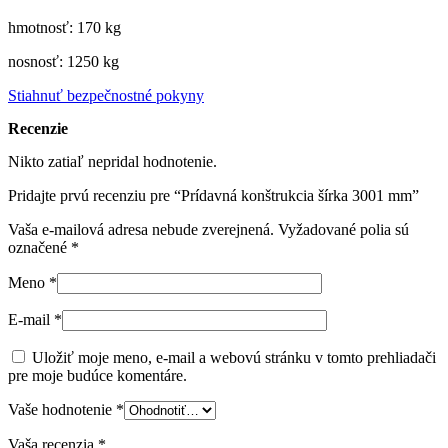
hmotnosť: 170 kg
nosnosť: 1250 kg
Stiahnuť bezpečnostné pokyny
Recenzie
Nikto zatiaľ nepridal hodnotenie.
Pridajte prvú recenziu pre “Prídavná konštrukcia šírka 3001 mm”
Vaša e-mailová adresa nebude zverejnená.
Vyžadované polia sú
označené
*
Meno
*
E-mail
*
Uložiť moje meno, e-mail a webovú stránku v tomto prehliadači
pre moje budúce komentáre.
Vaše hodnotenie
*
Vaša recenzia
*