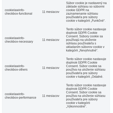
Súbor cookie je nastavený na
základe súhlasu so súbormi
cookielawinfo-
cookie GDPR na
11 mesiacov
checkbox-functional
zaznamenanie súhlasu
používateľa pre súbory
cookie v kategórii „Funkčné“.
Tento súbor cookie nastavuje
doplnok GDPR Cookie
Consent. Súbory cookie sa
cookielawinfo-
11 mesiacov
používajú na uloženie
checkbox-necessary
súhlasu používateľa s
ukladaním súborov cookie v
kategórii „Nevyhnutné“.
Tento súbor cookie nastavuje
doplnok GDPR Cookie
cookielawinfo-
Consent. Súbor cookie sa
11 mesiacov
checkbox-others
používa na uloženie súhlasu
používateľa pre súbory
cookie v kategórii „Ostatné.
Tento súbor cookie nastavuje
doplnok GDPR Cookie
Consent. Súbor cookie sa
cookielawinfo-
11 mesiacov
používa na uloženie súhlasu
checkbox-performance
používateľa pre súbory
cookie v kategórii
„Výkonnostné“.