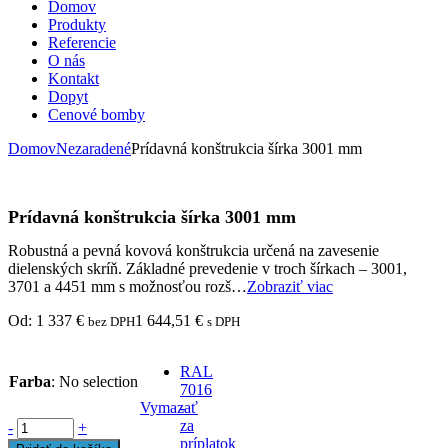
Domov
Produkty
Referencie
O nás
Kontakt
Dopyt
Cenové bomby
Domov
Nezaradené
Prídavná konštrukcia šírka 3001 mm
Prídavná konštrukcia šírka 3001 mm
Robustná a pevná kovová konštrukcia určená na zavesenie
dielenských skríň. Základné prevedenie v troch šírkach – 3001,
3701 a 4451 mm s možnosťou rozš…
Zobraziť viac
Od:
1 337
€
1 644,51
€
bez DPH
s DPH
RAL
Farba
:
No selection
7016
Vymazať
-
za
-
+
príplatok