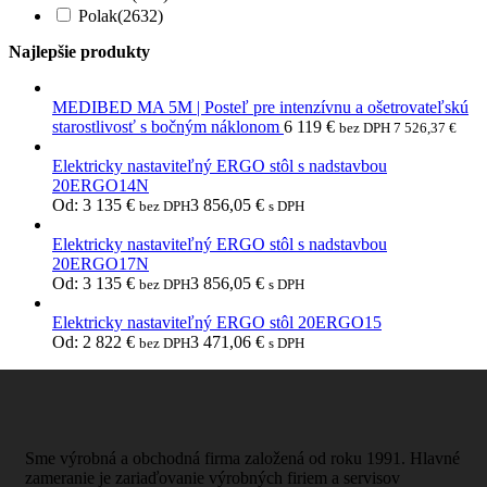
Polak
(2632)
Najlepšie produkty
MEDIBED MA 5M | Posteľ pre intenzívnu a ošetrovateľskú
starostlivosť s bočným náklonom
6 119
€
bez DPH
7 526,37
€
Elektricky nastaviteľný ERGO stôl s nadstavbou
20ERGO14N
Od:
3 135
€
3 856,05
€
bez DPH
s DPH
Elektricky nastaviteľný ERGO stôl s nadstavbou
20ERGO17N
Od:
3 135
€
3 856,05
€
bez DPH
s DPH
Elektricky nastaviteľný ERGO stôl 20ERGO15
Od:
2 822
€
3 471,06
€
bez DPH
s DPH
Sme výrobná a obchodná firma založená od roku 1991. Hlavné
zameranie je zariaďovanie výrobných firiem a servisov