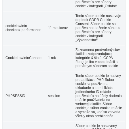
používateľa pre súbory
cookie v kategórii „Ostatné.
Tento súbor cookie nastavuje
doplnok GDPR Cookie
Consent. Súbor cookie sa
cookielawinfo-
11 mesiacov
používa na uloženie súhlasu
checkbox-performance
používateľa pre súbory
cookie v kategórii
„Výkonnostné“.
Zaznamená predvolený stav
tlačidla zodpovedajúcej
CookieLawInfoConsent
1 rok
kategórie & štatút CCPA.
Funguje iba v koordinácii s
primárnym súborom cookie.
Tento súbor cookie je natívny
pre aplikácie PHP. Súbor
cookie sa používa na
ukladanie a identifikáciu
jedinečného ID relácie
PHPSESSID
session
používateľa na účely riadenia
relácie používateľa na
webovej lokalite. Súbor
cookie je súbor cookie relácie
a vymaže sa, keď sa zatvoria
všetky okná prehliadača.
Súbor cookie je nastavený