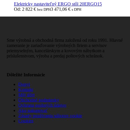
Elektricky nastaviteľný ERGO stôl 20ERGO15
Od:
2 822
€
3 471,06
€
bez DPH
s DPH
Sme výrobná a obchodná firma založená od roku 1991. Hlavné
zameranie je zariaďovanie výrobných firiem a servisov
priemyselným, kancelárskym a kovovým nábytkom a
príslušenstvom, výroba a predaj poštových schránok.
Dôležité Informácie
Dopyt
Kontakt
Môj účet
Obchodné podmienky
Ochrana osobných údajov
Ako nakupovať
Zásady používania súborov cookie
Cookies