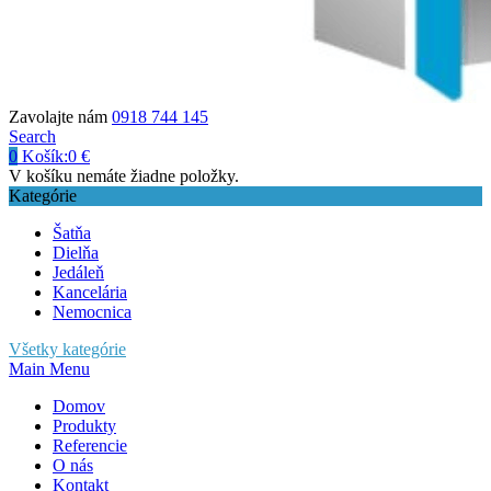
Zavolajte nám
0918 744 145
Search
0
Košík:
0
€
V košíku nemáte žiadne položky.
Kategórie
Šatňa
Dielňa
Jedáleň
Kancelária
Nemocnica
Všetky kategórie
Main Menu
Domov
Produkty
Referencie
O nás
Kontakt