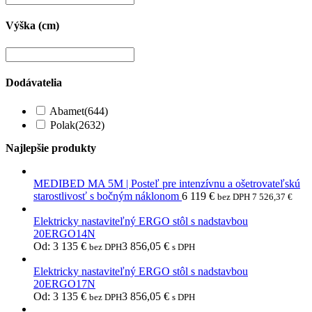
Výška (cm)
Dodávatelia
Abamet
(644)
Polak
(2632)
Najlepšie produkty
MEDIBED MA 5M | Posteľ pre intenzívnu a ošetrovateľskú
starostlivosť s bočným náklonom
6 119
€
bez DPH
7 526,37
€
Elektricky nastaviteľný ERGO stôl s nadstavbou
20ERGO14N
Od:
3 135
€
3 856,05
€
bez DPH
s DPH
Elektricky nastaviteľný ERGO stôl s nadstavbou
20ERGO17N
Od:
3 135
€
3 856,05
€
bez DPH
s DPH