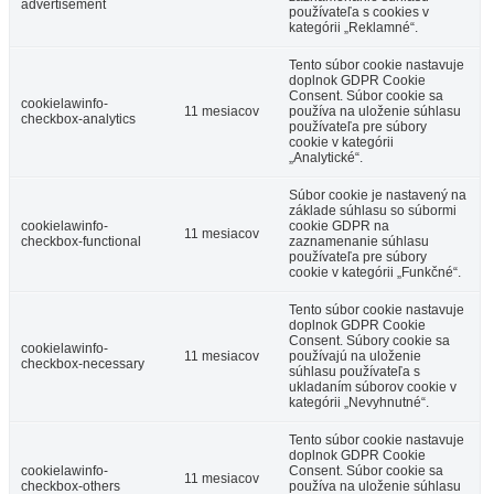
advertisement
používateľa s cookies v
kategórii „Reklamné“.
Tento súbor cookie nastavuje
doplnok GDPR Cookie
Consent. Súbor cookie sa
cookielawinfo-
11 mesiacov
používa na uloženie súhlasu
checkbox-analytics
používateľa pre súbory
cookie v kategórii
„Analytické“.
Súbor cookie je nastavený na
základe súhlasu so súbormi
cookielawinfo-
cookie GDPR na
11 mesiacov
checkbox-functional
zaznamenanie súhlasu
používateľa pre súbory
cookie v kategórii „Funkčné“.
Tento súbor cookie nastavuje
doplnok GDPR Cookie
Consent. Súbory cookie sa
cookielawinfo-
11 mesiacov
používajú na uloženie
checkbox-necessary
súhlasu používateľa s
ukladaním súborov cookie v
kategórii „Nevyhnutné“.
Tento súbor cookie nastavuje
doplnok GDPR Cookie
cookielawinfo-
Consent. Súbor cookie sa
11 mesiacov
checkbox-others
používa na uloženie súhlasu