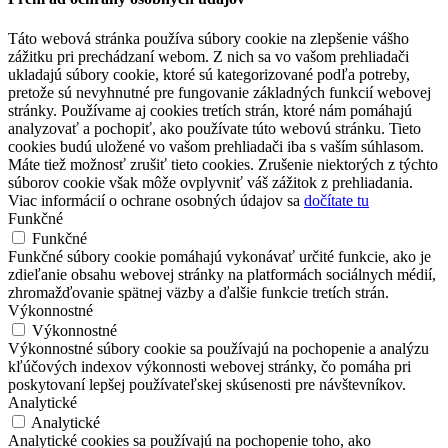
Táto webová stránka používa súbory cookie na zlepšenie vášho
zážitku pri prechádzaní webom. Z nich sa vo vašom prehliadači
ukladajú súbory cookie, ktoré sú kategorizované podľa potreby,
pretože sú nevyhnutné pre fungovanie základných funkcií webovej
stránky. Používame aj cookies tretích strán, ktoré nám pomáhajú
analyzovať a pochopiť, ako používate túto webovú stránku. Tieto
cookies budú uložené vo vašom prehliadači iba s vaším súhlasom.
Máte tiež možnosť zrušiť tieto cookies. Zrušenie niektorých z týchto
súborov cookie však môže ovplyvniť váš zážitok z prehliadania.
Viac informácií o ochrane osobných údajov sa
dočítate tu
Funkčné
Funkčné
Funkčné súbory cookie pomáhajú vykonávať určité funkcie, ako je
zdieľanie obsahu webovej stránky na platformách sociálnych médií,
zhromažďovanie spätnej väzby a ďalšie funkcie tretích strán.
Výkonnostné
Výkonnostné
Výkonnostné súbory cookie sa používajú na pochopenie a analýzu
kľúčových indexov výkonnosti webovej stránky, čo pomáha pri
poskytovaní lepšej používateľskej skúsenosti pre návštevníkov.
Analytické
Analytické
Analytické cookies sa používajú na pochopenie toho, ako