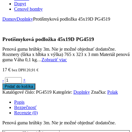
Dopyt
Cenové bomby
Domov
Doplnky
Protišmyková podložka 45x19D PG4519
Protišmyková podložka 45x19D PG4519
Penová guma hrúbky 3m. Nie je možné objednať dodatočne.
Rozmery (šírka x hĺbka x výška) 765 x 323 x 3 mm Materiál penová
guma Váha 0,1 kg…
Zobraziť viac
17
€
bez DPH
20,91
€
-
+
Pridať do košíka
Katalógové číslo:
PG4519
Kategórie:
Doplnky
Značka:
Polak
Popis
Bezpečnosť
Recenzie (0)
Penová guma hrúbky 3m. Nie je možné objednať dodatočne.