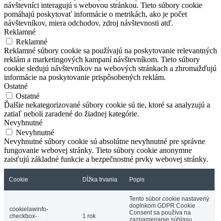
návštevníci interagujú s webovou stránkou. Tieto súbory cookie
pomáhajú poskytovať informácie o metrikách, ako je počet
návštevníkov, miera odchodov, zdroj návštevnosti atď.
Reklamné
Reklamné
Reklamné súbory cookie sa používajú na poskytovanie relevantných
reklám a marketingových kampaní návštevníkom. Tieto súbory
cookie sledujú návštevníkov na webových stránkach a zhromažďujú
informácie na poskytovanie prispôsobených reklám.
Ostatné
Ostatné
Ďalšie nekategorizované súbory cookie sú tie, ktoré sa analyzujú a
zatiaľ neboli zaradené do žiadnej kategórie.
Nevyhnutné
Nevyhnutné
Nevyhnutné súbory cookie sú absolútne nevyhnutné pre správne
fungovanie webovej stránky. Tieto súbory cookie anonymne
zaisťujú základné funkcie a bezpečnostné prvky webovej stránky.
Cookie
Dĺžka trvania
Popis
Tento súbor cookie nastavený
doplnkom GDPR Cookie
cookielawinfo-
Consent sa používa na
checkbox-
1 rok
zaznamenanie súhlasu