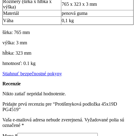
Rozmery (šírka x hĺbka x
765 x 323 x 3 mm
výška)
Materiál
penová guma
Váha
0,1 kg
šírka: 765 mm
výška: 3 mm
hĺbka: 323 mm
hmotnosť: 0.1 kg
Stiahnuť bezpečnostné pokyny
Recenzie
Nikto zatiaľ nepridal hodnotenie.
Pridajte prvú recenziu pre “Protišmyková podložka 45x19D
PG4519”
Vaša e-mailová adresa nebude zverejnená.
Vyžadované polia sú
označené
*
Meno
*