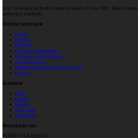
Sme výrobná a obchodná firma založená od roku 1991. Hlavné zamera
poštových schránok.
Dôležité Informácie
Dopyt
Kontakt
Môj účet
Obchodné podmienky
Ochrana osobných údajov
Ako nakupovať
Zásady používania súborov cookie
Cookies
Kategórie
Šatňa
Dielňa
Jedáleň
Kancelária
Nemocnica
Kontaktujte nás
POŠTOVÁ ADRESA