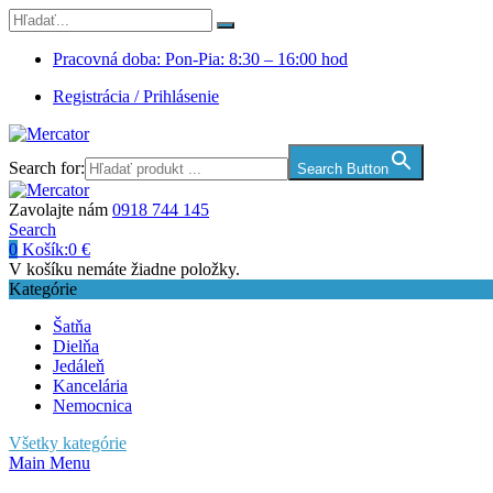
Pracovná doba: Pon-Pia: 8:30 – 16:00 hod
Registrácia / Prihlásenie
Search for:
Search Button
Zavolajte nám
0918 744 145
Search
0
Košík:
0
€
V košíku nemáte žiadne položky.
Kategórie
Šatňa
Dielňa
Jedáleň
Kancelária
Nemocnica
Všetky kategórie
Main Menu