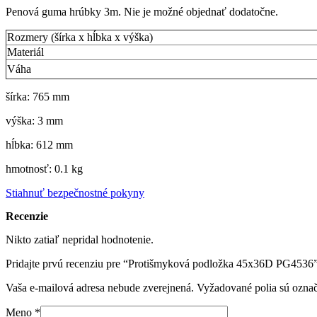
Penová guma hrúbky 3m. Nie je možné objednať dodatočne.
Rozmery (šírka x hĺbka x výška)
Materiál
Váha
šírka: 765 mm
výška: 3 mm
hĺbka: 612 mm
hmotnosť: 0.1 kg
Stiahnuť bezpečnostné pokyny
Recenzie
Nikto zatiaľ nepridal hodnotenie.
Pridajte prvú recenziu pre “Protišmyková podložka 45x36D PG4536
Vaša e-mailová adresa nebude zverejnená.
Vyžadované polia sú ozna
Meno
*