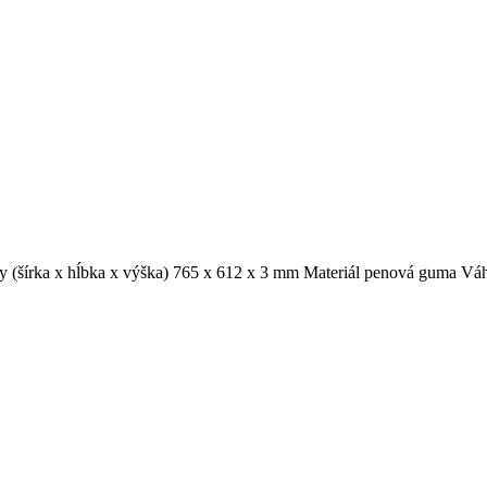
 (šírka x hĺbka x výška) 765 x 612 x 3 mm Materiál penová guma V