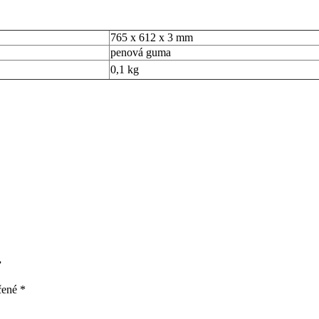
765 x 612 x 3 mm
penová guma
0,1 kg
”
čené
*