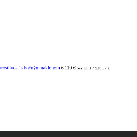
arostlivosť s bočným náklonom
6 119
€
bez DPH
7 526,37
€
N
N