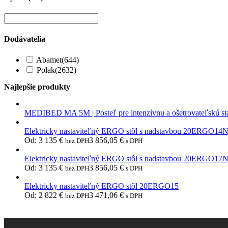
Dodávatelia
Abamet
(644)
Polak
(2632)
Najlepšie produkty
MEDIBED MA 5M | Posteľ pre intenzívnu a ošetrovateľskú st
Elektricky nastaviteľný ERGO stôl s nadstavbou 20ERGO14
Od:
3 135
€
3 856,05
€
bez DPH
s DPH
Elektricky nastaviteľný ERGO stôl s nadstavbou 20ERGO17
Od:
3 135
€
3 856,05
€
bez DPH
s DPH
Elektricky nastaviteľný ERGO stôl 20ERGO15
Od:
2 822
€
3 471,06
€
bez DPH
s DPH