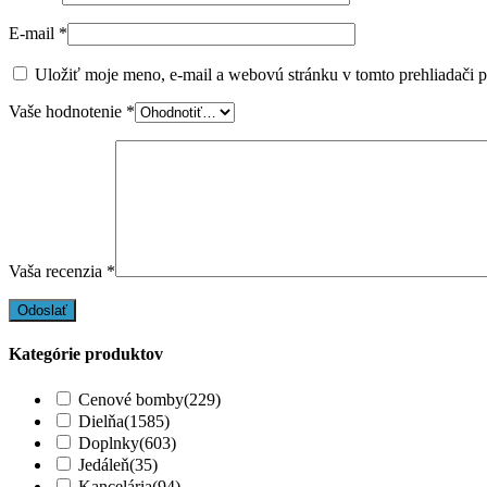
E-mail
*
Uložiť moje meno, e-mail a webovú stránku v tomto prehliadači 
Vaše hodnotenie
*
Vaša recenzia
*
Kategórie produktov
Cenové bomby
(229)
Dielňa
(1585)
Doplnky
(603)
Jedáleň
(35)
Kancelária
(94)