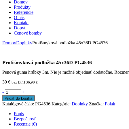
Domov
Produkty
Referencie
O nás
Kontakt
Dopyt
Cenové bomby
Domov
Doplnky
Protišmyková podložka 45x36D PG4536
Protišmyková podložka 45x36D PG4536
Penová guma hrúbky 3m. Nie je možné objednať dodatočne. Rozmery
30
€
bez DPH
36,90
€
-
+
Pridať do košíka
Katalógové číslo:
PG4536
Kategórie:
Doplnky
Značka:
Polak
Popis
Bezpečnosť
Recenzie (0)