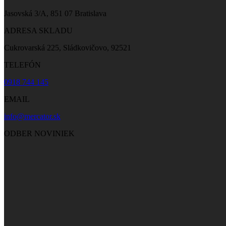
Jasovská 3/A, 851 07 Bratislava
ADRESA SKLADU
Cukrovarská 225, Sládkovičovo, 92521
TELEFÓN
0918 744 145
EMAIL
info@mercator.sk
ODBER NOVINIEK