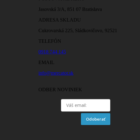
Jasovská 3/A, 851 07 Bratislava
ADRESA SKLADU
Cukrovarská 225, Sládkovičovo, 92521
TELEFÓN
0918 744 145
EMAIL
info@mercator.sk
ODBER NOVINIEK
Odoberať