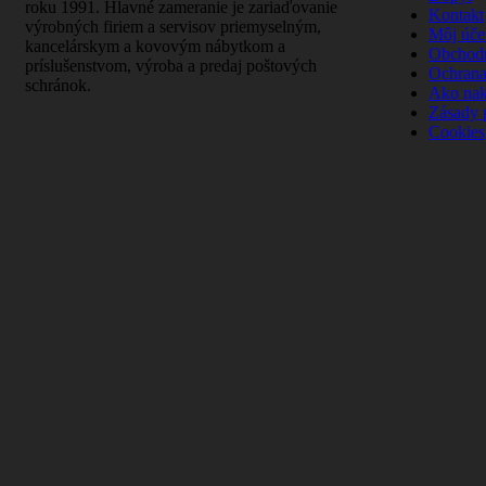
roku 1991. Hlavné zameranie je zariaďovanie
Kontakt
výrobných firiem a servisov priemyselným,
Môj úče
kancelárskym a kovovým nábytkom a
Obchod
príslušenstvom, výroba a predaj poštových
Ochrana
schránok.
Ako na
Zásady 
Cookies