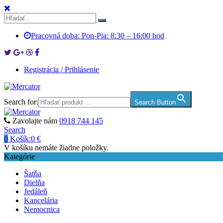
Pracovná doba: Pon-Pia: 8:30 – 16:00 hod
Registrácia / Prihlásenie
Search for:
Search Button
Zavolajte nám
0918 744 145
Search
0
Košík:
0
€
V košíku nemáte žiadne položky.
Kategórie
Šatňa
Dielňa
Jedáleň
Kancelária
Nemocnica