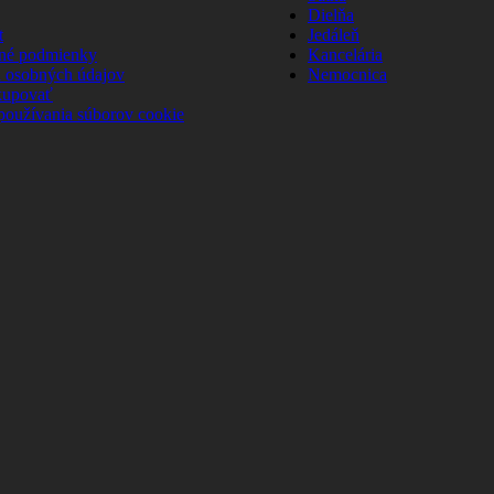
Dielňa
t
Jedáleň
né podmienky
Kancelária
 osobných údajov
Nemocnica
kupovať
používania súborov cookie