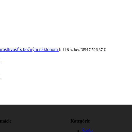
arostlivosť s bočným náklonom
6 119
€
bez DPH
7 526,37
€
N
N
rmácie
Kategórie
Šatňa