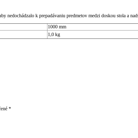
, aby nedochádzalo k prepadávaniu predmetov medzi doskou stola a nad
1000 mm
1,0 kg
čené
*