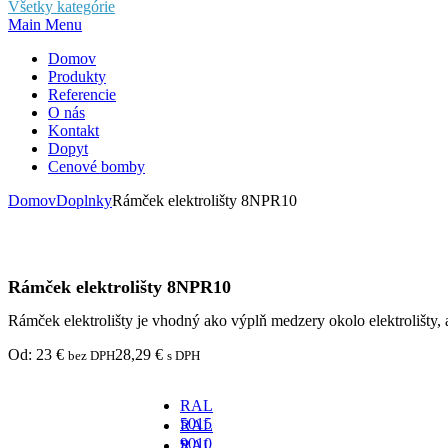
Všetky kategórie
Main Menu
Domov
Produkty
Referencie
O nás
Kontakt
Dopyt
Cenové bomby
Domov
Doplnky
Rámček elektrolišty 8NPR10
Rámček elektrolišty 8NPR10
Rámček elektrolišty je vhodný ako výplň medzery okolo elektrolišt
Od:
23
€
28,29
€
bez DPH
s DPH
RAL
5015
RAL
-
9010
RAL