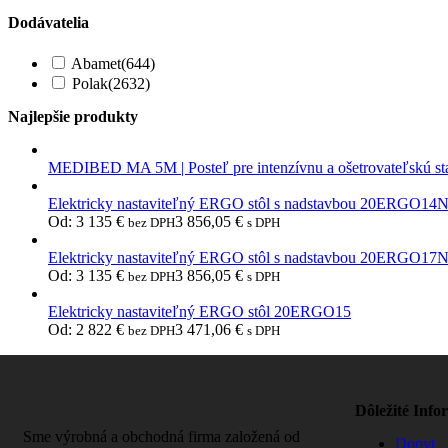
Dodávatelia
Abamet
(644)
Polak
(2632)
Najlepšie produkty
MEDIBED MA 5M | Posteľ pre intenzívnu a ošetrovateľskú st
Elektricky nastaviteľný ERGO stôl s nadstavbou 20ERGO14
Od:
3 135
€
3 856,05
€
bez DPH
s DPH
Elektricky nastaviteľný ERGO stôl s nadstavbou 20ERGO17
Od:
3 135
€
3 856,05
€
bez DPH
s DPH
Elektricky nastaviteľný ERGO stôl 20ERGO15
Od:
2 822
€
3 471,06
€
bez DPH
s DPH
Dôležité Info
Sme výrobná a obchodná firma založená od
Dopyt