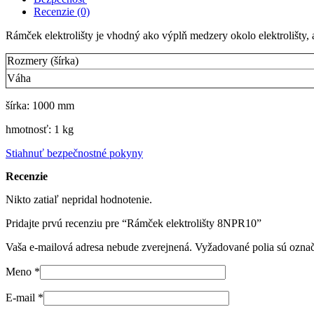
Recenzie (0)
Rámček elektrolišty je vhodný ako výplň medzery okolo elektrolišty
Rozmery (šírka)
Váha
šírka: 1000 mm
hmotnosť: 1 kg
Stiahnuť bezpečnostné pokyny
Recenzie
Nikto zatiaľ nepridal hodnotenie.
Pridajte prvú recenziu pre “Rámček elektrolišty 8NPR10”
Vaša e-mailová adresa nebude zverejnená.
Vyžadované polia sú ozna
Meno
*
E-mail
*