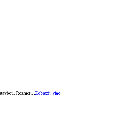
adstavbou. Rozmer…
Zobraziť viac