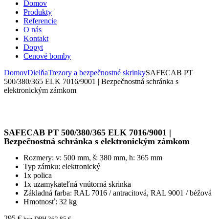
Domov
Produkty
Referencie
O nás
Kontakt
Dopyt
Cenové bomby
Domov
Dielňa
Trezory a bezpečnostné skrinky
SAFECAB PT
500/380/365 ELK 7016/9001 | Bezpečnostná schránka s
elektronickým zámkom
SAFECAB PT 500/380/365 ELK 7016/9001 |
Bezpečnostná schránka s elektronickým zámkom
Rozmery: v: 500 mm, š: 380 mm, h: 365 mm
Typ zámku: elektronický
1x polica
1x uzamykateľná vnútorná skrinka
Základná farba: RAL 7016 / antracitová, RAL 9001 / béžová
Hmotnosť: 32 kg
295
€
bez DPH
362,85
€