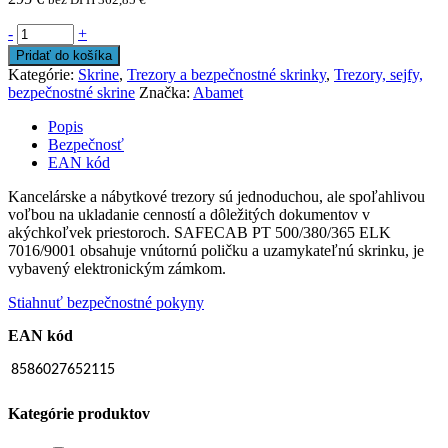
-
+
Pridať do košíka
Kategórie:
Skrine
,
Trezory a bezpečnostné skrinky
,
Trezory, sejfy,
bezpečnostné skrine
Značka:
Abamet
Popis
Bezpečnosť
EAN kód
Kancelárske a nábytkové trezory sú jednoduchou, ale spoľahlivou
voľbou na ukladanie cenností a dôležitých dokumentov v
akýchkoľvek priestoroch. SAFECAB PT 500/380/365 ELK
7016/9001 obsahuje vnútornú poličku a uzamykateľnú skrinku, je
vybavený elektronickým zámkom.
Stiahnuť bezpečnostné pokyny
EAN kód
8586027652115
Kategórie produktov