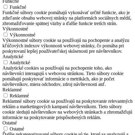
Funkčné
Funkčné
Funkčné súbory cookie pomáhajú vykonávať určité funkcie, ako je
zdieľanie obsahu webovej stránky na platformách sociálnych médií,
zhromažďovanie spätnej väzby a ďalšie funkcie tretích strán.
Výkonnostné
Výkonnostné
Výkonnostné súbory cookie sa používajú na pochopenie a analýzu
kľúčových indexov výkonnosti webovej stránky, čo pomáha pri
poskytovaní lepšej používateľskej skúsenosti pre návštevníkov.
Analytické
Analytické
Analytické cookies sa používajú na pochopenie toho, ako
návštevníci interagujú s webovou stránkou. Tieto súbory cookie
pomáhajú poskytovať informácie o metrikách, ako je počet
návštevníkov, miera odchodov, zdroj návštevnosti atď.
Reklamné
Reklamné
Reklamné súbory cookie sa používajú na poskytovanie relevantných
reklám a marketingových kampaní návštevníkom. Tieto súbory
cookie sledujú návštevníkov na webových stránkach a zhromažďujú
informácie na poskytovanie prispôsobených reklám.
Ostatné
Ostatné
Ďalšie nekategorizované súbory cookie sú tie, ktoré sa analyzujú a