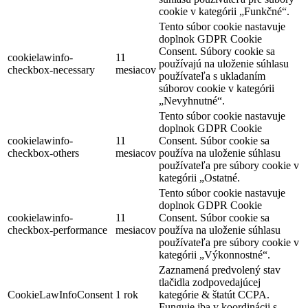
cookie v kategórii „Funkčné“.
Tento súbor cookie nastavuje
doplnok GDPR Cookie
Consent. Súbory cookie sa
cookielawinfo-
11
používajú na uloženie súhlasu
checkbox-necessary
mesiacov
používateľa s ukladaním
súborov cookie v kategórii
„Nevyhnutné“.
Tento súbor cookie nastavuje
doplnok GDPR Cookie
cookielawinfo-
11
Consent. Súbor cookie sa
checkbox-others
mesiacov
používa na uloženie súhlasu
používateľa pre súbory cookie v
kategórii „Ostatné.
Tento súbor cookie nastavuje
doplnok GDPR Cookie
cookielawinfo-
11
Consent. Súbor cookie sa
checkbox-performance
mesiacov
používa na uloženie súhlasu
používateľa pre súbory cookie v
kategórii „Výkonnostné“.
Zaznamená predvolený stav
tlačidla zodpovedajúcej
CookieLawInfoConsent
1 rok
kategórie & štatút CCPA.
Funguje iba v koordinácii s