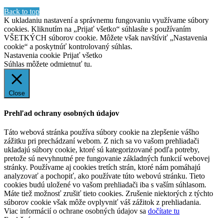
Back to top
K ukladaniu nastavení a správnemu fungovaniu využívame súbory
cookies. Kliknutím na „Prijať všetko“ súhlasíte s používaním
VŠETKÝCH súborov cookie. Môžete však navštíviť „Nastavenia
cookie“ a poskytnúť kontrolovaný súhlas.
Nastavenia cookie
Prijať všetko
Súhlas môžete odmietnuť
tu.
Close
Prehľad ochrany osobných údajov
Táto webová stránka používa súbory cookie na zlepšenie vášho
zážitku pri prechádzaní webom. Z nich sa vo vašom prehliadači
ukladajú súbory cookie, ktoré sú kategorizované podľa potreby,
pretože sú nevyhnutné pre fungovanie základných funkcií webovej
stránky. Používame aj cookies tretích strán, ktoré nám pomáhajú
analyzovať a pochopiť, ako používate túto webovú stránku. Tieto
cookies budú uložené vo vašom prehliadači iba s vaším súhlasom.
Máte tiež možnosť zrušiť tieto cookies. Zrušenie niektorých z týchto
súborov cookie však môže ovplyvniť váš zážitok z prehliadania.
Viac informácií o ochrane osobných údajov sa
dočítate tu