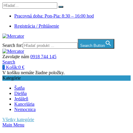
Pracovná doba: Pon-Pia: 8:30 – 16:00 hod
Registrácia / Prihlásenie
Search for:
Search Button
Zavolajte nám
0918 744 145
Search
0
Košík:
0
€
V košíku nemáte žiadne položky.
Kategórie
Šatňa
Dielňa
Jedáleň
Kancelária
Nemocnica
Všetky kategórie
Main Menu