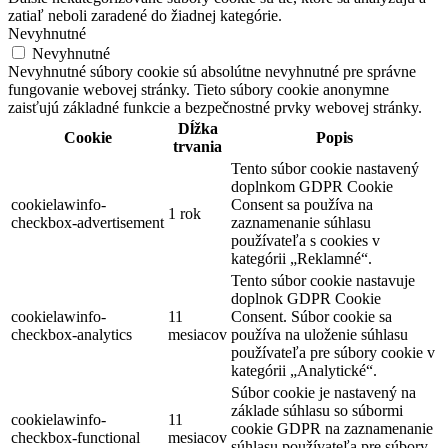
zatiaľ neboli zaradené do žiadnej kategórie.
Nevyhnutné
Nevyhnutné
Nevyhnutné súbory cookie sú absolútne nevyhnutné pre správne
fungovanie webovej stránky. Tieto súbory cookie anonymne
zaisťujú základné funkcie a bezpečnostné prvky webovej stránky.
Dĺžka
Cookie
Popis
trvania
Tento súbor cookie nastavený
doplnkom GDPR Cookie
cookielawinfo-
Consent sa používa na
1 rok
checkbox-advertisement
zaznamenanie súhlasu
používateľa s cookies v
kategórii „Reklamné“.
Tento súbor cookie nastavuje
doplnok GDPR Cookie
cookielawinfo-
11
Consent. Súbor cookie sa
checkbox-analytics
mesiacov
používa na uloženie súhlasu
používateľa pre súbory cookie v
kategórii „Analytické“.
Súbor cookie je nastavený na
základe súhlasu so súbormi
cookielawinfo-
11
cookie GDPR na zaznamenanie
checkbox-functional
mesiacov
súhlasu používateľa pre súbory