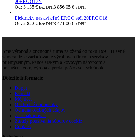
20ERGO17N
Od:
3 135
€
3 856,05
€
bez DPH
s DPH
Elektricky nastaviteľný ERGO stôl 20ERGO18
Od:
2 822
€
3 471,06
€
bez DPH
s DPH
Sme výrobná a obchodná firma založená od roku 1991. Hlavné
zameranie je zariaďovanie výrobných firiem a servisov
priemyselným, kancelárskym a kovovým nábytkom a
príslušenstvom, výroba a predaj poštových schránok.
Dôležité Informácie
Dopyt
Kontakt
Môj účet
Obchodné podmienky
Ochrana osobných údajov
Ako nakupovať
Zásady používania súborov cookie
Cookies
Kategórie