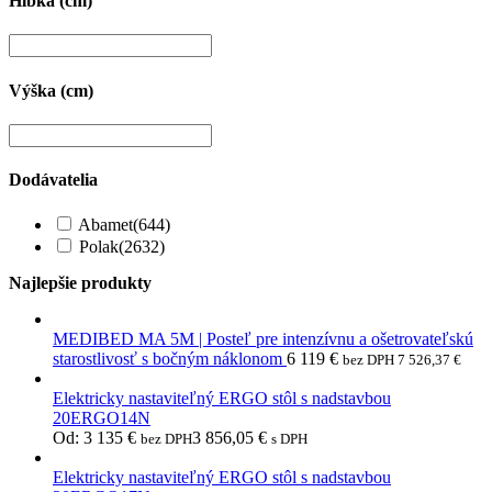
Hĺbka (cm)
Výška (cm)
Dodávatelia
Abamet
(644)
Polak
(2632)
Najlepšie produkty
MEDIBED MA 5M | Posteľ pre intenzívnu a ošetrovateľskú
starostlivosť s bočným náklonom
6 119
€
bez DPH
7 526,37
€
Elektricky nastaviteľný ERGO stôl s nadstavbou
20ERGO14N
Od:
3 135
€
3 856,05
€
bez DPH
s DPH
Elektricky nastaviteľný ERGO stôl s nadstavbou