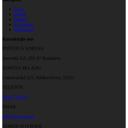
Šatňa
Dielňa
Jedáleň
Kancelária
Nemocnica
Kontaktujte nás
POŠTOVÁ ADRESA
Jasovská 3/A, 851 07 Bratislava
ADRESA SKLADU
Cukrovarská 225, Sládkovičovo, 92521
TELEFÓN
0918 744 145
EMAIL
info@mercator.sk
ODBER NOVINIEK