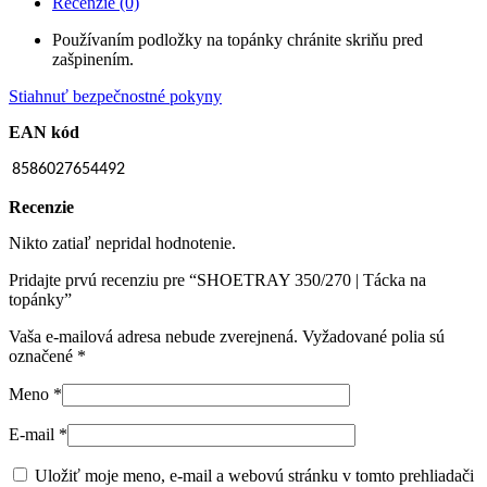
Recenzie (0)
Používaním podložky na topánky chránite skriňu pred
zašpinením.
Stiahnuť bezpečnostné pokyny
EAN kód
8586027654492
Recenzie
Nikto zatiaľ nepridal hodnotenie.
Pridajte prvú recenziu pre “SHOETRAY 350/270 | Tácka na
topánky”
Vaša e-mailová adresa nebude zverejnená.
Vyžadované polia sú
označené
*
Meno
*
E-mail
*
Uložiť moje meno, e-mail a webovú stránku v tomto prehliadači