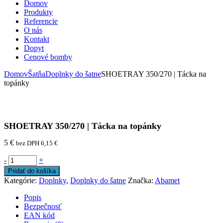
Domov
Produkty
Referencie
O nás
Kontakt
Dopyt
Cenové bomby
Domov
Šatňa
Doplnky do šatne
SHOETRAY 350/270 | Tácka na
topánky
SHOETRAY 350/270 | Tácka na topánky
5
€
bez DPH
6,15
€
-
+
Pridať do košíka
Kategórie:
Doplnky
,
Doplnky do šatne
Značka:
Abamet
Popis
Bezpečnosť
EAN kód