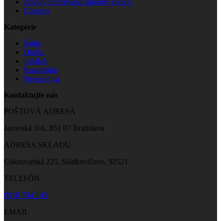
Zásady používania súborov cookie
Cookies
Kategórie
Šatňa
Dielňa
Jedáleň
Kancelária
Nemocnica
Kontaktujte nás
POŠTOVÁ ADRESA
Jasovská 3/A, 851 07 Bratislava
ADRESA SKLADU
Cukrovarská 225, Sládkovičovo, 92521
TELEFÓN
0918 744 145
EMAIL