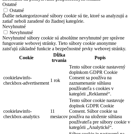
Ostatné
Ostatné
Ďalšie nekategorizované súbory cookie sú tie, ktoré sa analyzujú a
zatiaľ neboli zaradené do žiadnej kategórie.
Nevyhnutné
Nevyhnutné
Nevyhnutné súbory cookie sú absolútne nevyhnutné pre správne
fungovanie webovej stránky. Tieto súbory cookie anonymne
zaisťujú základné funkcie a bezpečnostné prvky webovej stránky.
Dĺžka
Cookie
Popis
trvania
Tento súbor cookie nastavený
doplnkom GDPR Cookie
cookielawinfo-
Consent sa používa na
1 rok
checkbox-advertisement
zaznamenanie súhlasu
používateľa s cookies v
kategórii „Reklamné“.
Tento súbor cookie nastavuje
doplnok GDPR Cookie
cookielawinfo-
11
Consent. Súbor cookie sa
checkbox-analytics
mesiacov
používa na uloženie súhlasu
používateľa pre súbory cookie v
kategórii „Analytické“.
Súbor cookie je nastavený na