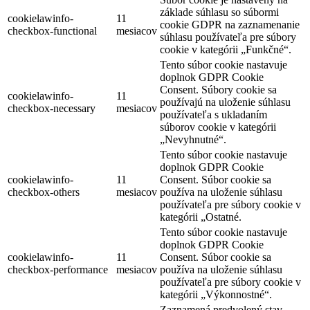
základe súhlasu so súbormi
cookielawinfo-
11
cookie GDPR na zaznamenanie
checkbox-functional
mesiacov
súhlasu používateľa pre súbory
cookie v kategórii „Funkčné“.
Tento súbor cookie nastavuje
doplnok GDPR Cookie
Consent. Súbory cookie sa
cookielawinfo-
11
používajú na uloženie súhlasu
checkbox-necessary
mesiacov
používateľa s ukladaním
súborov cookie v kategórii
„Nevyhnutné“.
Tento súbor cookie nastavuje
doplnok GDPR Cookie
cookielawinfo-
11
Consent. Súbor cookie sa
checkbox-others
mesiacov
používa na uloženie súhlasu
používateľa pre súbory cookie v
kategórii „Ostatné.
Tento súbor cookie nastavuje
doplnok GDPR Cookie
cookielawinfo-
11
Consent. Súbor cookie sa
checkbox-performance
mesiacov
používa na uloženie súhlasu
používateľa pre súbory cookie v
kategórii „Výkonnostné“.
Zaznamená predvolený stav