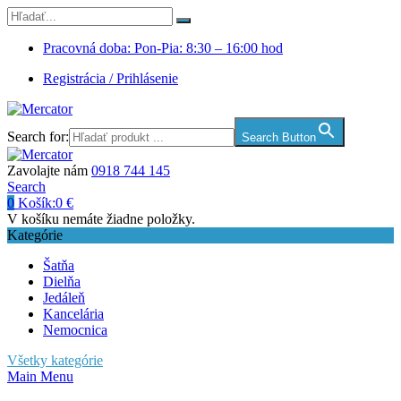
Pracovná doba: Pon-Pia: 8:30 – 16:00 hod
Registrácia / Prihlásenie
Search for:
Search Button
Zavolajte nám
0918 744 145
Search
0
Košík:
0
€
V košíku nemáte žiadne položky.
Kategórie
Šatňa
Dielňa
Jedáleň
Kancelária
Nemocnica
Všetky kategórie
Main Menu