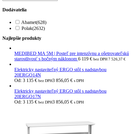
Dodávatelia
Abamet
(628)
Polak
(2632)
Najlepšie produkty
MEDIBED MA 5M | Posteľ pre intenzívnu a ošetrovateľskú
starostlivosť s bočným náklonom
6 119
€
bez DPH
7 526,37
€
Elektricky nastaviteľný ERGO stôl s nadstavbou
20ERGO14N
Od:
3 135
€
3 856,05
€
bez DPH
s DPH
Elektricky nastaviteľný ERGO stôl s nadstavbou
20ERGO17N
Od:
3 135
€
3 856,05
€
bez DPH
s DPH