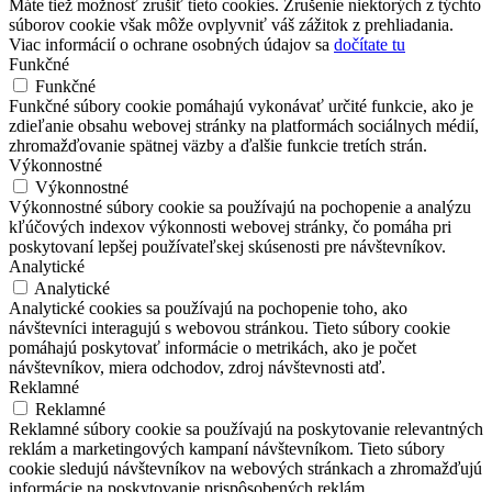
Máte tiež možnosť zrušiť tieto cookies. Zrušenie niektorých z týchto
súborov cookie však môže ovplyvniť váš zážitok z prehliadania.
Viac informácií o ochrane osobných údajov sa
dočítate tu
Funkčné
Funkčné
Funkčné súbory cookie pomáhajú vykonávať určité funkcie, ako je
zdieľanie obsahu webovej stránky na platformách sociálnych médií,
zhromažďovanie spätnej väzby a ďalšie funkcie tretích strán.
Výkonnostné
Výkonnostné
Výkonnostné súbory cookie sa používajú na pochopenie a analýzu
kľúčových indexov výkonnosti webovej stránky, čo pomáha pri
poskytovaní lepšej používateľskej skúsenosti pre návštevníkov.
Analytické
Analytické
Analytické cookies sa používajú na pochopenie toho, ako
návštevníci interagujú s webovou stránkou. Tieto súbory cookie
pomáhajú poskytovať informácie o metrikách, ako je počet
návštevníkov, miera odchodov, zdroj návštevnosti atď.
Reklamné
Reklamné
Reklamné súbory cookie sa používajú na poskytovanie relevantných
reklám a marketingových kampaní návštevníkom. Tieto súbory
cookie sledujú návštevníkov na webových stránkach a zhromažďujú
informácie na poskytovanie prispôsobených reklám.