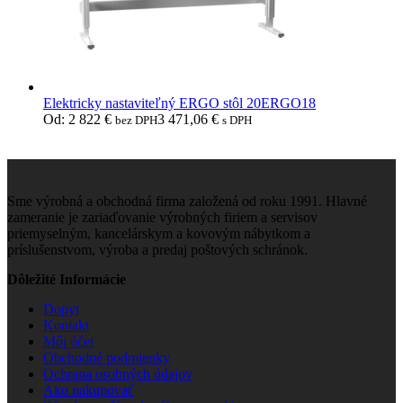
Elektricky nastaviteľný ERGO stôl 20ERGO18
Od:
2 822
€
3 471,06
€
bez DPH
s DPH
Sme výrobná a obchodná firma založená od roku 1991. Hlavné
zameranie je zariaďovanie výrobných firiem a servisov
priemyselným, kancelárskym a kovovým nábytkom a
príslušenstvom, výroba a predaj poštových schránok.
Dôležité Informácie
Dopyt
Kontakt
Môj účet
Obchodné podmienky
Ochrana osobných údajov
Ako nakupovať