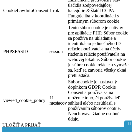
tlačidla zodpovedajúcej
CookieLawInfoConsent
1 rok
kategórie & štatút CCPA.
Funguje iba v koordinácii s
primárnym súborom cookie.
Tento súbor cookie je natívny
pre aplikácie PHP. Súbor cookie
sa používa na ukladanie a
identifikáciu jedinečného ID
relácie používateľa na účely
PHPSESSID
session
riadenia relácie používateľa na
webovej lokalite. Súbor cookie
je súbor cookie relácie a vymaže
sa, keď sa zatvoria všetky okná
prehliadača.
Súbor cookie je nastavený
doplnkom GDPR Cookie
Consent a používa sa na
11
uloženie toho, či používateľ
viewed_cookie_policy
mesiacov
súhlasil alebo nesúhlasil s
používaním súborov cookie.
Neuchováva žiadne osobné
údaje.
ULOŽIŤ A PRIJAŤ
Powered by