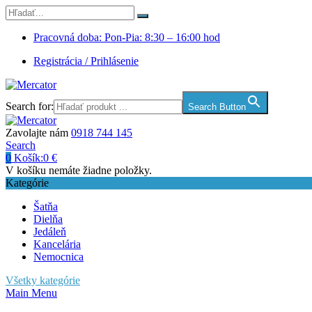
Pracovná doba: Pon-Pia: 8:30 – 16:00 hod
Registrácia / Prihlásenie
Search for:
Search Button
Zavolajte nám
0918 744 145
Search
0
Košík:
0
€
V košíku nemáte žiadne položky.
Kategórie
Šatňa
Dielňa
Jedáleň
Kancelária
Nemocnica
Všetky kategórie
Main Menu