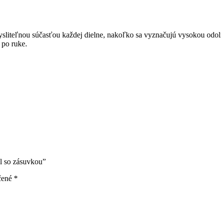
liteľnou súčasťou každej dielne, nakoľko sa vyznačujú vysokou odolno
 po ruke.
l so zásuvkou”
čené
*