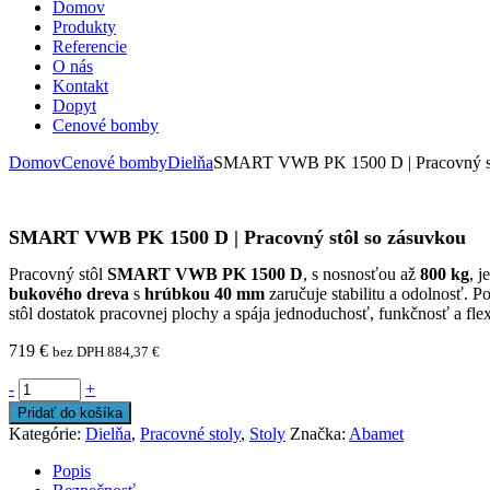
Domov
Produkty
Referencie
O nás
Kontakt
Dopyt
Cenové bomby
Domov
Cenové bomby
Dielňa
SMART VWB PK 1500 D | Pracovný st
SMART VWB PK 1500 D | Pracovný stôl so zásuvkou
Pracovný stôl
SMART VWB PK 1500 D
, s nosnosťou až
800 kg
, 
bukového dreva
s
hrúbkou 40 mm
zaručuje stabilitu a odolnosť. 
stôl dostatok pracovnej plochy a spája jednoduchosť, funkčnosť a flexi
719
€
bez DPH
884,37
€
-
+
Pridať do košíka
Kategórie:
Dielňa
,
Pracovné stoly
,
Stoly
Značka:
Abamet
Popis