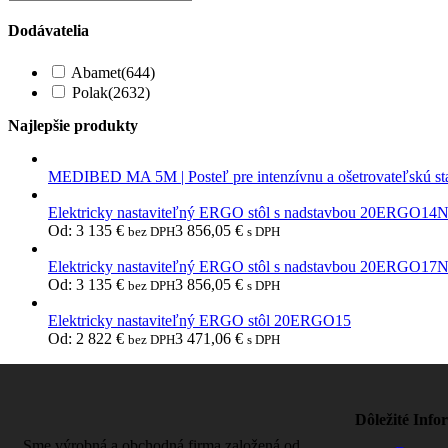
Dodávatelia
Abamet
(644)
Polak
(2632)
Najlepšie produkty
MEDIBED MA 5M | Posteľ pre intenzívnu a ošetrovateľskú st
Elektricky nastaviteľný ERGO stôl s nadstavbou 20ERGO14
Od:
3 135
€
3 856,05
€
bez DPH
s DPH
Elektricky nastaviteľný ERGO stôl s nadstavbou 20ERGO17
Od:
3 135
€
3 856,05
€
bez DPH
s DPH
Elektricky nastaviteľný ERGO stôl 20ERGO15
Od:
2 822
€
3 471,06
€
bez DPH
s DPH
Dôležité Info
Sme výrobná a obchodná firma založená od