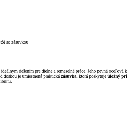
ôl so zásuvkou
je ideálnym riešením pre dielne a remeselné práce. Jeho pevná oceľová
Pod doskou je umiestnená praktická
zásuvka
, ktorá poskytuje
úložný pri
bilitu.