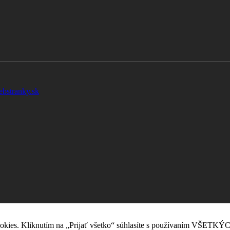
ebstranky.sk
okies. Kliknutím na „Prijať všetko“ súhlasíte s používaním VŠETKÝC