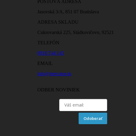
POŠTOVÁ ADRESA
Jasovská 3/A, 851 07 Bratislava
ADRESA SKLADU
Cukrovarská 225, Sládkovičovo, 92521
TELEFÓN
0918 744 145
EMAIL
info@mercator.sk
ODBER NOVINIEK
Odoberať