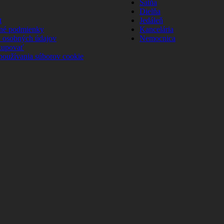
Šatňa
Dielňa
t
Jedáleň
né podmienky
Kancelária
 osobných údajov
Nemocnica
kupovať
používania súborov cookie