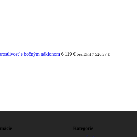
arostlivosť s bočným náklonom
6 119
€
bez DPH
7 526,37
€
N
N
rmácie
Kategórie