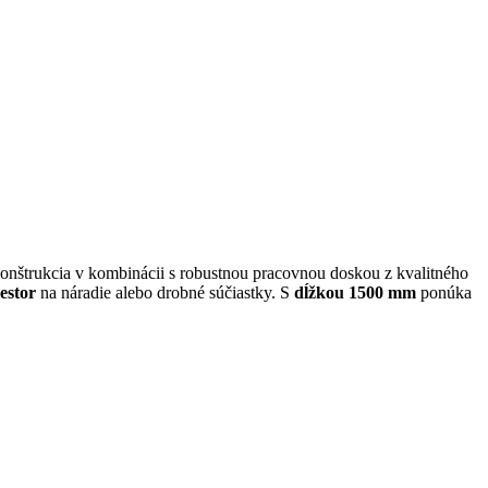
 konštrukcia v kombinácii s robustnou pracovnou doskou z kvalitného
estor
na náradie alebo drobné súčiastky. S
dĺžkou 1500 mm
ponúka