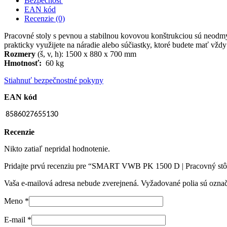
Bezpečnosť
EAN kód
Recenzie (0)
Pracovné stoly s pevnou a stabilnou kovovou konštrukciou sú neodmys
prakticky využijete na náradie alebo súčiastky, ktoré budete mať vždy
Rozmery
(š, v, h): 1500 x 880 x 700 mm
Hmotnosť:
60 kg
Stiahnuť bezpečnostné pokyny
EAN kód
8586027655130
Recenzie
Nikto zatiaľ nepridal hodnotenie.
Pridajte prvú recenziu pre “SMART VWB PK 1500 D | Pracovný stô
Vaša e-mailová adresa nebude zverejnená.
Vyžadované polia sú ozna
Meno
*
E-mail
*