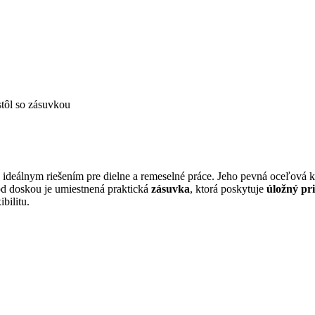
ôl so zásuvkou
je ideálnym riešením pre dielne a remeselné práce. Jeho pevná oceľová
Pod doskou je umiestnená praktická
zásuvka
, ktorá poskytuje
úložný pri
bilitu.