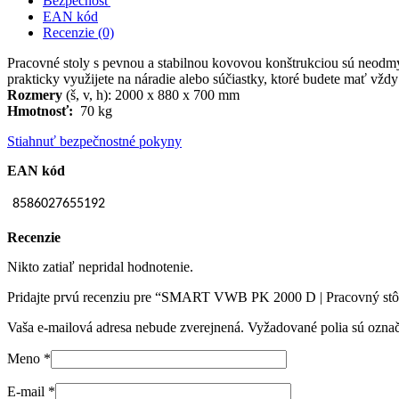
Bezpečnosť
EAN kód
Recenzie (0)
Pracovné stoly s pevnou a stabilnou kovovou konštrukciou sú neodmys
prakticky využijete na náradie alebo súčiastky, ktoré budete mať vždy
Rozmery
(š, v, h): 2000 x 880 x 700 mm
Hmotnosť:
70 kg
Stiahnuť bezpečnostné pokyny
EAN kód
8586027655192
Recenzie
Nikto zatiaľ nepridal hodnotenie.
Pridajte prvú recenziu pre “SMART VWB PK 2000 D | Pracovný stô
Vaša e-mailová adresa nebude zverejnená.
Vyžadované polia sú ozna
Meno
*
E-mail
*