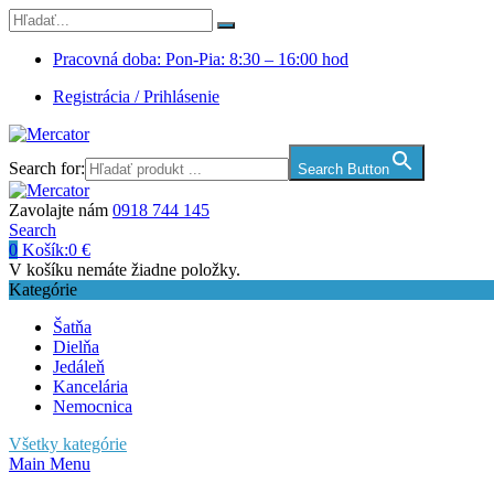
Pracovná doba: Pon-Pia: 8:30 – 16:00 hod
Registrácia / Prihlásenie
Search for:
Search Button
Zavolajte nám
0918 744 145
Search
0
Košík:
0
€
V košíku nemáte žiadne položky.
Kategórie
Šatňa
Dielňa
Jedáleň
Kancelária
Nemocnica
Všetky kategórie
Main Menu