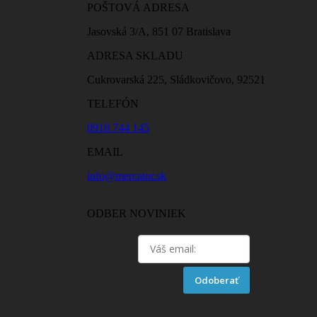
POŠTOVÁ ADRESA
Jasovská 3/A, 851 07 Bratislava
ADRESA SKLADU
Cukrovarská 225, Sládkovičovo, 92521
TELEFÓN
0918 744 145
EMAIL
info@mercator.sk
ODBER NOVINIEK
Odoberať