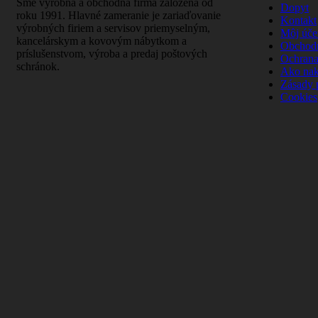
Sme výrobná a obchodná firma založená od
Dopyt
roku 1991. Hlavné zameranie je zariaďovanie
Kontakt
výrobných firiem a servisov priemyselným,
Môj úče
kancelárskym a kovovým nábytkom a
Obchod
príslušenstvom, výroba a predaj poštových
Ochrana
schránok.
Ako na
Zásady 
Cookies