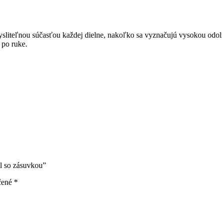
liteľnou súčasťou každej dielne, nakoľko sa vyznačujú vysokou odolno
 po ruke.
l so zásuvkou”
čené
*