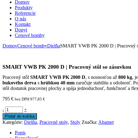
Domov
Produkty
Referencie
O nás
Kontakt
Dopyt
Cenové bomby
Domov
Cenové bomby
Dielňa
SMART VWB PK 2000 D | Pracovný st
SMART VWB PK 2000 D | Pracovný stôl so zásuvkou
Pracovný stôl
SMART VWB PK 2000 D
, s nosnosťou až
800 kg
, 
bukového dreva
s
hrúbkou 40 mm
zaručuje stabilitu a odolnosť. 
stôl dostatok pracovnej plochy a spája jednoduchosť, funkčnosť a flexi
795
€
bez DPH
977,85
€
-
+
Pridať do košíka
Kategórie:
Dielňa
,
Pracovné stoly
,
Stoly
Značka:
Abamet
Popis