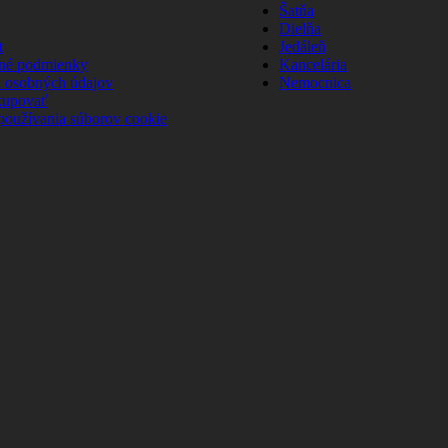
Šatňa
Dielňa
t
Jedáleň
né podmienky
Kancelária
 osobných údajov
Nemocnica
kupovať
používania súborov cookie