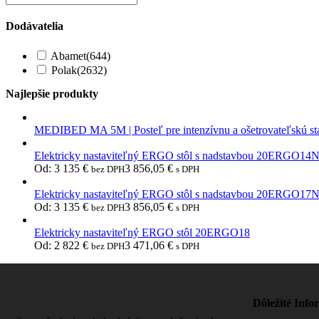
Dodávatelia
Abamet
(644)
Polak
(2632)
Najlepšie produkty
MEDIBED MA 5M | Posteľ pre intenzívnu a ošetrovateľskú st
Elektricky nastaviteľný ERGO stôl s nadstavbou 20ERGO14
Od:
3 135
€
3 856,05
€
bez DPH
s DPH
Elektricky nastaviteľný ERGO stôl s nadstavbou 20ERGO17
Od:
3 135
€
3 856,05
€
bez DPH
s DPH
Elektricky nastaviteľný ERGO stôl 20ERGO18
Od:
2 822
€
3 471,06
€
bez DPH
s DPH
Dôležité Info