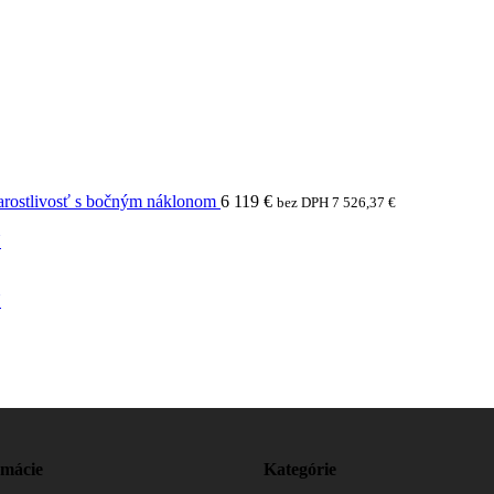
arostlivosť s bočným náklonom
6 119
€
bez DPH
7 526,37
€
N
N
rmácie
Kategórie