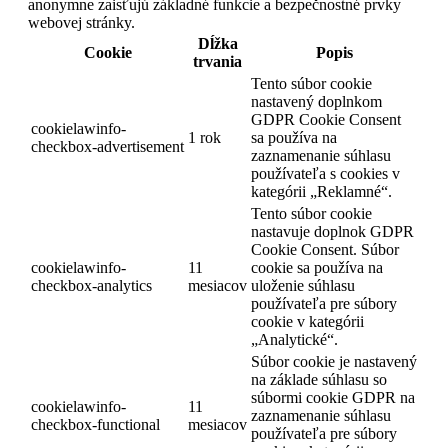
anonymne zaisťujú základné funkcie a bezpečnostné prvky
webovej stránky.
Dĺžka
Cookie
Popis
trvania
Tento súbor cookie
nastavený doplnkom
GDPR Cookie Consent
cookielawinfo-
1 rok
sa používa na
checkbox-advertisement
zaznamenanie súhlasu
používateľa s cookies v
kategórii „Reklamné“.
Tento súbor cookie
nastavuje doplnok GDPR
Cookie Consent. Súbor
cookielawinfo-
11
cookie sa používa na
checkbox-analytics
mesiacov
uloženie súhlasu
používateľa pre súbory
cookie v kategórii
„Analytické“.
Súbor cookie je nastavený
na základe súhlasu so
súbormi cookie GDPR na
cookielawinfo-
11
zaznamenanie súhlasu
checkbox-functional
mesiacov
používateľa pre súbory