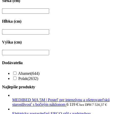
Šírka (cm)
Hĺbka (cm)
Výška (cm)
Dodávatelia
Abamet
(644)
Polak
(2632)
Najlepšie produkty
MEDIBED MA 5M | Posteľ pre intenzívnu a ošetrovateľskú
starostlivosť s bočným náklonom
6 119
€
bez DPH
7 526,37
€
Elektricky nastaviteľný ERGO stôl s nadstavbou