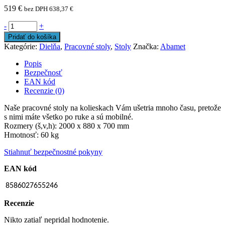
519
€
bez DPH
638,37
€
-
+
Pridať do košíka
Kategórie:
Dielňa
,
Pracovné stoly
,
Stoly
Značka:
Abamet
Popis
Bezpečnosť
EAN kód
Recenzie (0)
Naše pracovné stoly na kolieskach Vám ušetria mnoho času, pretože
s nimi máte všetko po ruke a sú mobilné.
Rozmery (š,v,h): 2000 x 880 x 700 mm
Hmotnosť: 60 kg
Stiahnuť bezpečnostné pokyny
EAN kód
8586027655246
Recenzie
Nikto zatiaľ nepridal hodnotenie.