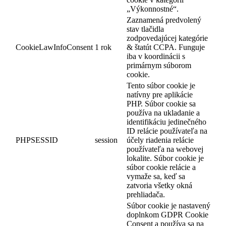
„Výkonnostné“.
Zaznamená predvolený
stav tlačidla
zodpovedajúcej kategórie
CookieLawInfoConsent
1 rok
& štatút CCPA. Funguje
iba v koordinácii s
primárnym súborom
cookie.
Tento súbor cookie je
natívny pre aplikácie
PHP. Súbor cookie sa
používa na ukladanie a
identifikáciu jedinečného
ID relácie používateľa na
PHPSESSID
session
účely riadenia relácie
používateľa na webovej
lokalite. Súbor cookie je
súbor cookie relácie a
vymaže sa, keď sa
zatvoria všetky okná
prehliadača.
Súbor cookie je nastavený
doplnkom GDPR Cookie
Consent a používa sa na