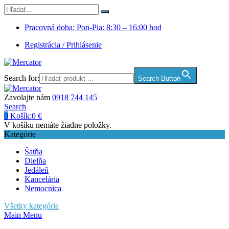
Pracovná doba: Pon-Pia: 8:30 – 16:00 hod
Registrácia / Prihlásenie
Search for:
Search Button
Zavolajte nám
0918 744 145
Search
0
Košík:
0
€
V košíku nemáte žiadne položky.
Kategórie
Šatňa
Dielňa
Jedáleň
Kancelária
Nemocnica
Všetky kategórie
Main Menu