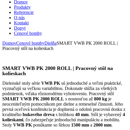
Domov
Produkty
Referencie
O nás
Kontakt
Dopyt
Cenové bomby
Domov
Cenové bomby
Dielňa
SMART VWB PK 2000 ROLL |
Pracovný stôl na kolieskach
SMART VWB PK 2000 ROLL | Pracovný stôl na
kolieskach
Dielenské stoly série
VWB PK
sú jednoduché a veľmi praktické,
vyznačujú sa veľkou variabilitou. Dokonale slúžia za všetkých
podmienok, vďaka rôznorodému vyhotoveniu. Pracovný stôl
SMART VWB PK 2000 ROLL
s nosnosťou až
800 kg
je
neoceniteľným pomocníkom pre dielne a remeselné činnosti. Jeho
pevná oceľová konštrukcia je doplnená o odolnú pracovnú dosku z
kvalitného
bukového dreva
s hrúbkou
40 mm
. Stôl je vybavený
4
kolieskami
, čo zabezpečuje jednoduchú manipuláciu a mobilitu.
Stoly
VWB PK
ponúkame so šírkou
1500 mm
a
2000 mm
.