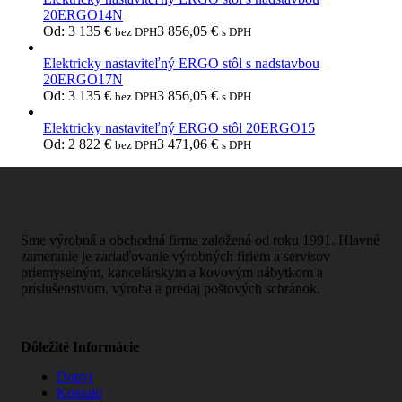
20ERGO14N
Od:
3 135
€
3 856,05
€
bez DPH
s DPH
Elektricky nastaviteľný ERGO stôl s nadstavbou
20ERGO17N
Od:
3 135
€
3 856,05
€
bez DPH
s DPH
Elektricky nastaviteľný ERGO stôl 20ERGO15
Od:
2 822
€
3 471,06
€
bez DPH
s DPH
Sme výrobná a obchodná firma založená od roku 1991. Hlavné
zameranie je zariaďovanie výrobných firiem a servisov
priemyselným, kancelárskym a kovovým nábytkom a
príslušenstvom, výroba a predaj poštových schránok.
Dôležité Informácie
Dopyt
Kontakt