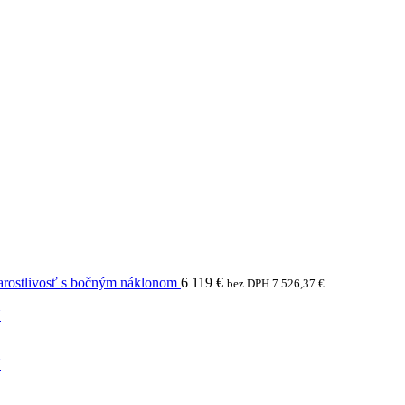
arostlivosť s bočným náklonom
6 119
€
bez DPH
7 526,37
€
N
N