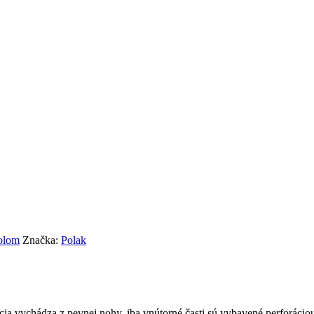
olom
Značka:
Polak
cia vychádza z pevnej nohy, iba vnútorné časti sú vybavené perforáciou