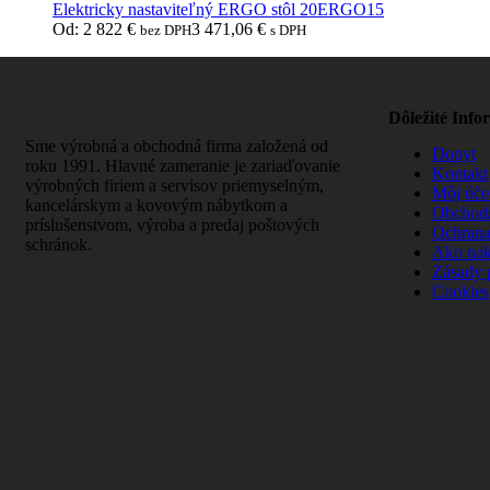
Elektricky nastaviteľný ERGO stôl 20ERGO15
Od:
2 822
€
3 471,06
€
bez DPH
s DPH
Dôležité Info
Sme výrobná a obchodná firma založená od
Dopyt
roku 1991. Hlavné zameranie je zariaďovanie
Kontakt
výrobných firiem a servisov priemyselným,
Môj úče
kancelárskym a kovovým nábytkom a
Obchod
príslušenstvom, výroba a predaj poštových
Ochrana
schránok.
Ako na
Zásady 
Cookies