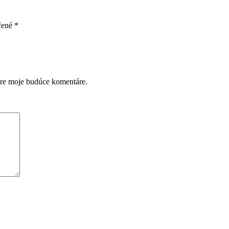
čené
*
pre moje budúce komentáre.