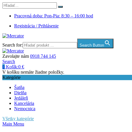
Pracovná doba: Pon-Pia: 8:30 – 16:00 hod
Registrácia / Prihlásenie
Search for:
Search Button
Zavolajte nám
0918 744 145
Search
0
Košík:
0
€
V košíku nemáte žiadne položky.
Kategórie
Šatňa
Dielňa
Jedáleň
Kancelária
Nemocnica
Všetky kategórie
Main Menu