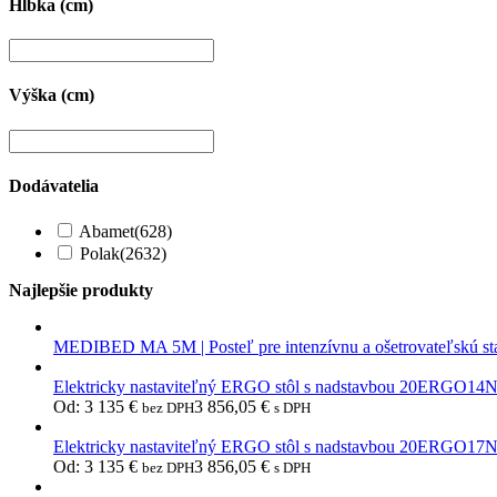
Hĺbka (cm)
Výška (cm)
Dodávatelia
Abamet
(628)
Polak
(2632)
Najlepšie produkty
MEDIBED MA 5M | Posteľ pre intenzívnu a ošetrovateľskú st
Elektricky nastaviteľný ERGO stôl s nadstavbou 20ERGO14
Od:
3 135
€
3 856,05
€
bez DPH
s DPH
Elektricky nastaviteľný ERGO stôl s nadstavbou 20ERGO17
Od:
3 135
€
3 856,05
€
bez DPH
s DPH