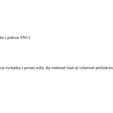
oha s policou SNU1
cia vychádza z pevnej nohy, iba vnútorné časti sú vybavené perforácio