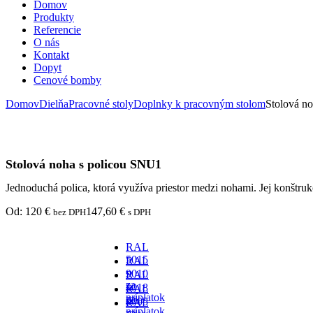
Domov
Produkty
Referencie
O nás
Kontakt
Dopyt
Cenové bomby
Domov
Dielňa
Pracovné stoly
Doplnky k pracovným stolom
Stolová n
Stolová noha s policou SNU1
Jednoduchá polica, ktorá využíva priestor medzi nohami. Jej konštruk
Od:
120
€
147,60
€
bez DPH
s DPH
RAL
5015
RAL
-
9010
RAL
za
-
5018
RAL
príplatok
za
-
9005
RAL
príplatok
za