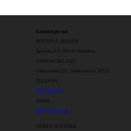
Kontaktujte nás
POŠTOVÁ ADRESA
Jasovská 3/A, 851 07 Bratislava
ADRESA SKLADU
Cukrovarská 225, Sládkovičovo, 92521
TELEFÓN
0918 744 145
EMAIL
info@mercator.sk
ODBER NOVINIEK