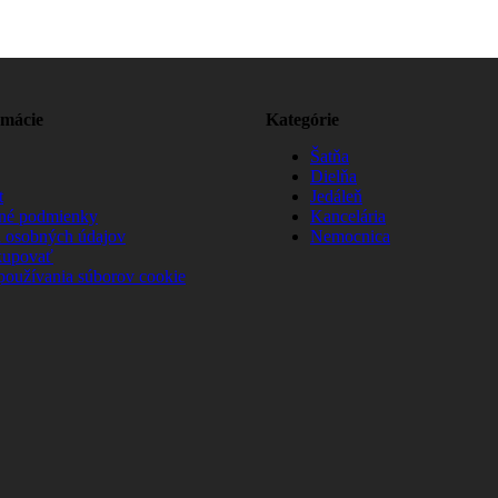
rmácie
Kategórie
Šatňa
Dielňa
t
Jedáleň
né podmienky
Kancelária
 osobných údajov
Nemocnica
kupovať
používania súborov cookie