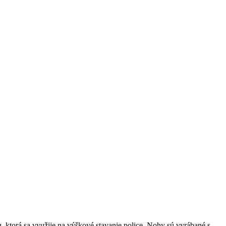
, ktorá sa využije na výškové stavanie police. Nohy sú vyrábané s