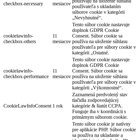
používajú na uloženie súhlasu
checkbox-necessary
mesiacov
používateľa s ukladaním
súborov cookie v kategórii
„Nevyhnutné“.
Tento súbor cookie nastavuje
doplnok GDPR Cookie
cookielawinfo-
11
Consent. Súbor cookie sa
checkbox-others
mesiacov
používa na uloženie súhlasu
používateľa pre súbory cookie v
kategórii „Ostatné.
Tento súbor cookie nastavuje
doplnok GDPR Cookie
cookielawinfo-
11
Consent. Súbor cookie sa
checkbox-performance
mesiacov
používa na uloženie súhlasu
používateľa pre súbory cookie v
kategórii „Výkonnostné“.
Zaznamená predvolený stav
tlačidla zodpovedajúcej
CookieLawInfoConsent
1 rok
kategórie & štatút CCPA.
Funguje iba v koordinácii s
primárnym súborom cookie.
Tento súbor cookie je natívny
pre aplikácie PHP. Súbor cookie
sa používa na ukladanie a