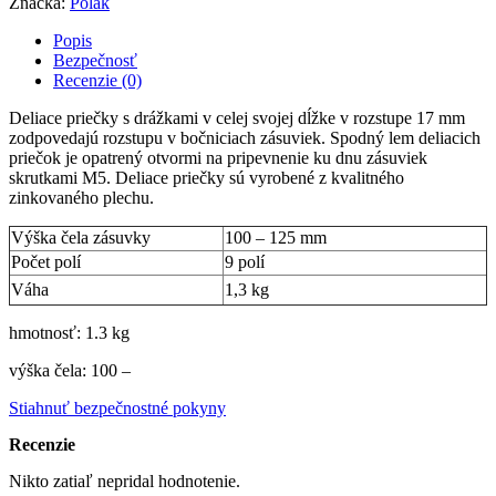
Značka:
Polak
Popis
Bezpečnosť
Recenzie (0)
Deliace priečky s drážkami v celej svojej dĺžke v rozstupe 17 mm
zodpovedajú rozstupu v bočniciach zásuviek. Spodný lem deliacich
priečok je opatrený otvormi na pripevnenie ku dnu zásuviek
skrutkami M5. Deliace priečky sú vyrobené z kvalitného
zinkovaného plechu.
Výška čela zásuvky
100 – 125 mm
Počet polí
9 polí
Váha
1,3 kg
hmotnosť: 1.3 kg
výška čela: 100 –
Stiahnuť bezpečnostné pokyny
Recenzie
Nikto zatiaľ nepridal hodnotenie.