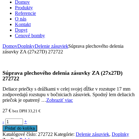
Domov
Produkty
Referencie
O nás
Kontakt
Dopyt
Cenové bomby
Domov
Doplnky
Delenie zásuviek
Súprava plechového delenia
zásuvky ZA (27x27D) 272722
Súprava plechového delenia zásuvky ZA (27x27D)
272722
Deliace priečky s drážkami v celej svojej dĺžke v rozstupe 17 mm
zodpovedajú rozstupu v bočniciach zásuviek. Spodný lem deliacich
priečok je opatrený …
Zobraziť viac
27
€
bez DPH
33,21
€
-
+
Pridať do košíka
Katalógové číslo:
272722
Kategórie:
Delenie zásuviek
,
Doplnky