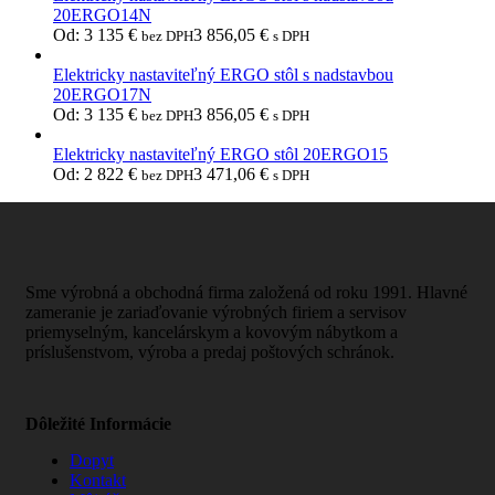
20ERGO14N
Od:
3 135
€
3 856,05
€
bez DPH
s DPH
Elektricky nastaviteľný ERGO stôl s nadstavbou
20ERGO17N
Od:
3 135
€
3 856,05
€
bez DPH
s DPH
Elektricky nastaviteľný ERGO stôl 20ERGO15
Od:
2 822
€
3 471,06
€
bez DPH
s DPH
Sme výrobná a obchodná firma založená od roku 1991. Hlavné
zameranie je zariaďovanie výrobných firiem a servisov
priemyselným, kancelárskym a kovovým nábytkom a
príslušenstvom, výroba a predaj poštových schránok.
Dôležité Informácie
Dopyt
Kontakt