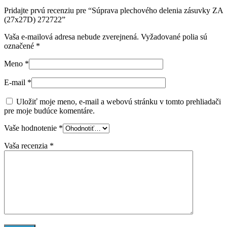
Pridajte prvú recenziu pre “Súprava plechového delenia zásuvky ZA
(27x27D) 272722”
Vaša e-mailová adresa nebude zverejnená.
Vyžadované polia sú
označené
*
Meno
*
E-mail
*
Uložiť moje meno, e-mail a webovú stránku v tomto prehliadači
pre moje budúce komentáre.
Vaše hodnotenie
*
Vaša recenzia
*