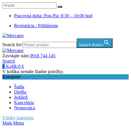
Pracovná doba: Pon-Pia: 8:30 – 16:00 hod
Registrácia / Prihlásenie
Search for:
Search Button
Zavolajte nám
0918 744 145
Search
0
Košík:
0
€
V košíku nemáte žiadne položky.
Kategórie
Šatňa
Dielňa
Jedáleň
Kancelária
Nemocnica
Všetky kategórie
Main Menu