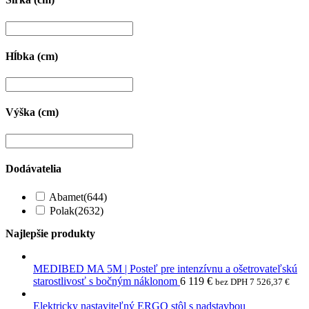
Hĺbka (cm)
Výška (cm)
Dodávatelia
Abamet
(644)
Polak
(2632)
Najlepšie produkty
MEDIBED MA 5M | Posteľ pre intenzívnu a ošetrovateľskú
starostlivosť s bočným náklonom
6 119
€
bez DPH
7 526,37
€
Elektricky nastaviteľný ERGO stôl s nadstavbou