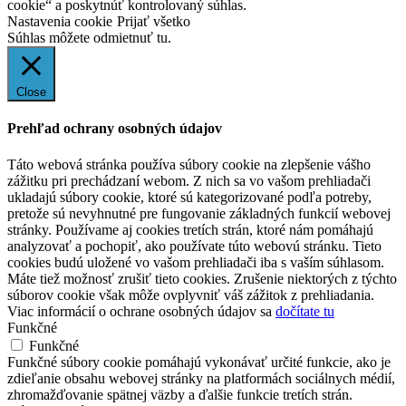
cookie“ a poskytnúť kontrolovaný súhlas.
Nastavenia cookie
Prijať všetko
Súhlas môžete odmietnuť
tu.
Close
Prehľad ochrany osobných údajov
Táto webová stránka používa súbory cookie na zlepšenie vášho
zážitku pri prechádzaní webom. Z nich sa vo vašom prehliadači
ukladajú súbory cookie, ktoré sú kategorizované podľa potreby,
pretože sú nevyhnutné pre fungovanie základných funkcií webovej
stránky. Používame aj cookies tretích strán, ktoré nám pomáhajú
analyzovať a pochopiť, ako používate túto webovú stránku. Tieto
cookies budú uložené vo vašom prehliadači iba s vaším súhlasom.
Máte tiež možnosť zrušiť tieto cookies. Zrušenie niektorých z týchto
súborov cookie však môže ovplyvniť váš zážitok z prehliadania.
Viac informácií o ochrane osobných údajov sa
dočítate tu
Funkčné
Funkčné
Funkčné súbory cookie pomáhajú vykonávať určité funkcie, ako je
zdieľanie obsahu webovej stránky na platformách sociálnych médií,
zhromažďovanie spätnej väzby a ďalšie funkcie tretích strán.