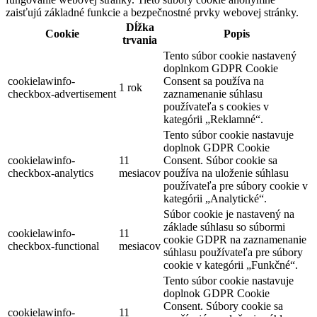
zaisťujú základné funkcie a bezpečnostné prvky webovej stránky.
Dĺžka
Cookie
Popis
trvania
Tento súbor cookie nastavený
doplnkom GDPR Cookie
cookielawinfo-
Consent sa používa na
1 rok
checkbox-advertisement
zaznamenanie súhlasu
používateľa s cookies v
kategórii „Reklamné“.
Tento súbor cookie nastavuje
doplnok GDPR Cookie
cookielawinfo-
11
Consent. Súbor cookie sa
checkbox-analytics
mesiacov
používa na uloženie súhlasu
používateľa pre súbory cookie v
kategórii „Analytické“.
Súbor cookie je nastavený na
základe súhlasu so súbormi
cookielawinfo-
11
cookie GDPR na zaznamenanie
checkbox-functional
mesiacov
súhlasu používateľa pre súbory
cookie v kategórii „Funkčné“.
Tento súbor cookie nastavuje
doplnok GDPR Cookie
Consent. Súbory cookie sa
cookielawinfo-
11