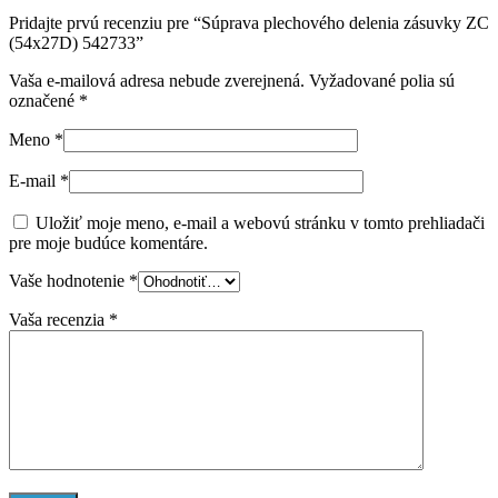
Pridajte prvú recenziu pre “Súprava plechového delenia zásuvky ZC
(54x27D) 542733”
Vaša e-mailová adresa nebude zverejnená.
Vyžadované polia sú
označené
*
Meno
*
E-mail
*
Uložiť moje meno, e-mail a webovú stránku v tomto prehliadači
pre moje budúce komentáre.
Vaše hodnotenie
*
Vaša recenzia
*