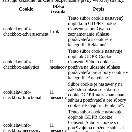
zaisťujú základné funkcie a bezpečnostné prvky webovej stránky.
Dĺžka
Cookie
Popis
trvania
Tento súbor cookie nastavený
doplnkom GDPR Cookie
cookielawinfo-
Consent sa používa na
1 rok
checkbox-advertisement
zaznamenanie súhlasu
používateľa s cookies v
kategórii „Reklamné“.
Tento súbor cookie nastavuje
doplnok GDPR Cookie
cookielawinfo-
11
Consent. Súbor cookie sa
checkbox-analytics
mesiacov
používa na uloženie súhlasu
používateľa pre súbory cookie v
kategórii „Analytické“.
Súbor cookie je nastavený na
základe súhlasu so súbormi
cookielawinfo-
11
cookie GDPR na zaznamenanie
checkbox-functional
mesiacov
súhlasu používateľa pre súbory
cookie v kategórii „Funkčné“.
Tento súbor cookie nastavuje
doplnok GDPR Cookie
Consent. Súbory cookie sa
cookielawinfo-
11
používajú na uloženie súhlasu
checkbox-necessary
mesiacov