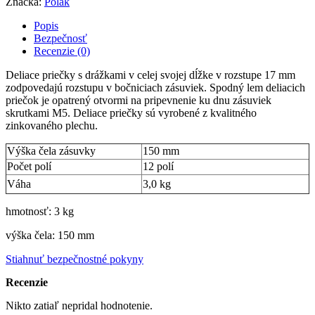
Značka:
Polak
Popis
Bezpečnosť
Recenzie (0)
Deliace priečky s drážkami v celej svojej dĺžke v rozstupe 17 mm
zodpovedajú rozstupu v bočniciach zásuviek. Spodný lem deliacich
priečok je opatrený otvormi na pripevnenie ku dnu zásuviek
skrutkami M5. Deliace priečky sú vyrobené z kvalitného
zinkovaného plechu.
Výška čela zásuvky
150 mm
Počet polí
12 polí
Váha
3,0 kg
hmotnosť: 3 kg
výška čela: 150 mm
Stiahnuť bezpečnostné pokyny
Recenzie
Nikto zatiaľ nepridal hodnotenie.