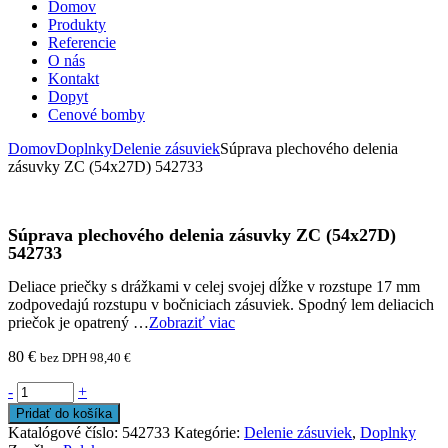
Domov
Produkty
Referencie
O nás
Kontakt
Dopyt
Cenové bomby
Domov
Doplnky
Delenie zásuviek
Súprava plechového delenia
zásuvky ZC (54x27D) 542733
Súprava plechového delenia zásuvky ZC (54x27D)
542733
Deliace priečky s drážkami v celej svojej dĺžke v rozstupe 17 mm
zodpovedajú rozstupu v bočniciach zásuviek. Spodný lem deliacich
priečok je opatrený …
Zobraziť viac
80
€
bez DPH
98,40
€
-
+
Pridať do košíka
Katalógové číslo:
542733
Kategórie:
Delenie zásuviek
,
Doplnky