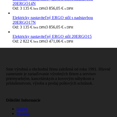
20ERGO14N
Od:
3 135
€
3 856,05
€
bez DPH
s DPH
Elektricky nastaviteľný ERGO stôl s nadstavbou
20ERGO17N
Od:
3 135
€
3 856,05
€
bez DPH
s DPH
Elektricky nastaviteľný ERGO stôl 20ERGO15
Od:
2 822
€
3 471,06
€
bez DPH
s DPH
Sme výrobná a obchodná firma založená od roku 1991. Hlavné
zameranie je zariaďovanie výrobných firiem a servisov
priemyselným, kancelárskym a kovovým nábytkom a
príslušenstvom, výroba a predaj poštových schránok.
Dôležité Informácie
Dopyt
Kontakt