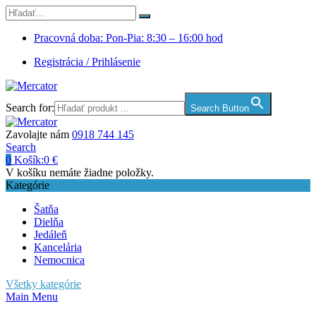
Pracovná doba: Pon-Pia: 8:30 – 16:00 hod
Registrácia / Prihlásenie
Search for:
Search Button
Zavolajte nám
0918 744 145
Search
0
Košík:
0
€
V košíku nemáte žiadne položky.
Kategórie
Šatňa
Dielňa
Jedáleň
Kancelária
Nemocnica
Všetky kategórie
Main Menu