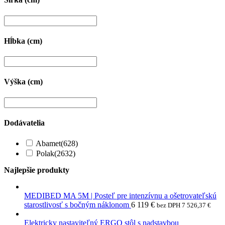
Hĺbka (cm)
Výška (cm)
Dodávatelia
Abamet
(628)
Polak
(2632)
Najlepšie produkty
MEDIBED MA 5M | Posteľ pre intenzívnu a ošetrovateľskú
starostlivosť s bočným náklonom
6 119
€
bez DPH
7 526,37
€
Elektricky nastaviteľný ERGO stôl s nadstavbou