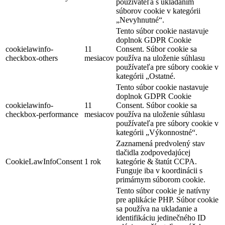
používateľa s ukladaním
súborov cookie v kategórii
„Nevyhnutné“.
Tento súbor cookie nastavuje
doplnok GDPR Cookie
cookielawinfo-
11
Consent. Súbor cookie sa
checkbox-others
mesiacov
používa na uloženie súhlasu
používateľa pre súbory cookie v
kategórii „Ostatné.
Tento súbor cookie nastavuje
doplnok GDPR Cookie
cookielawinfo-
11
Consent. Súbor cookie sa
checkbox-performance
mesiacov
používa na uloženie súhlasu
používateľa pre súbory cookie v
kategórii „Výkonnostné“.
Zaznamená predvolený stav
tlačidla zodpovedajúcej
CookieLawInfoConsent
1 rok
kategórie & štatút CCPA.
Funguje iba v koordinácii s
primárnym súborom cookie.
Tento súbor cookie je natívny
pre aplikácie PHP. Súbor cookie
sa používa na ukladanie a
identifikáciu jedinečného ID