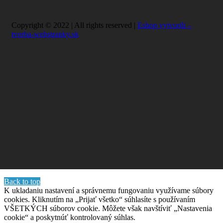
Copyright © 2022 | All rights reserved |
Eshop vytvorili –
tvorba-webstranky.sk
Back to top
K ukladaniu nastavení a správnemu fungovaniu využívame súbory
cookies. Kliknutím na „Prijať všetko“ súhlasíte s používaním
VŠETKÝCH súborov cookie. Môžete však navštíviť „Nastavenia
cookie“ a poskytnúť kontrolovaný súhlas.