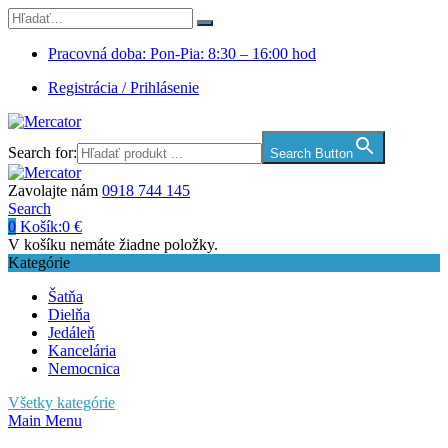
Pracovná doba: Pon-Pia: 8:30 – 16:00 hod
Registrácia / Prihlásenie
Search for:
Search Button
Zavolajte nám
0918 744 145
Search
0
Košík:
0
€
V košíku nemáte žiadne položky.
Kategórie
Šatňa
Dielňa
Jedáleň
Kancelária
Nemocnica
Všetky kategórie
Main Menu