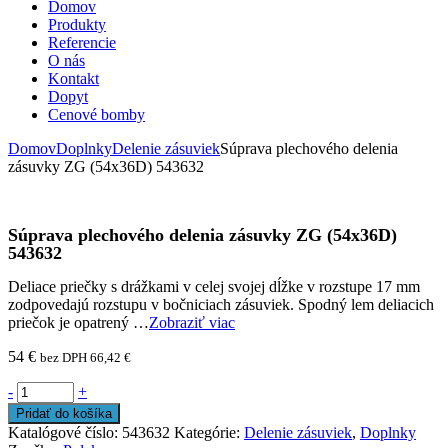
Domov
Produkty
Referencie
O nás
Kontakt
Dopyt
Cenové bomby
Domov
Doplnky
Delenie zásuviek
Súprava plechového delenia
zásuvky ZG (54x36D) 543632
Súprava plechového delenia zásuvky ZG (54x36D)
543632
Deliace priečky s drážkami v celej svojej dĺžke v rozstupe 17 mm
zodpovedajú rozstupu v bočniciach zásuviek. Spodný lem deliacich
priečok je opatrený …
Zobraziť viac
54
€
bez DPH
66,42
€
-
+
Pridať do košíka
Katalógové číslo:
543632
Kategórie:
Delenie zásuviek
,
Doplnky