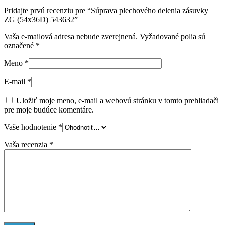
Pridajte prvú recenziu pre “Súprava plechového delenia zásuvky
ZG (54x36D) 543632”
Vaša e-mailová adresa nebude zverejnená.
Vyžadované polia sú
označené
*
Meno
*
E-mail
*
Uložiť moje meno, e-mail a webovú stránku v tomto prehliadači
pre moje budúce komentáre.
Vaše hodnotenie
*
Vaša recenzia
*