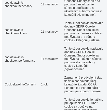
Consent. Súbory cookie sa
cookielawinfo-
11 mesiacov
používajú na uloženie
checkbox-necessary
súhlasu používateľa s
ukladaním súborov cookie v
kategórii „Nevyhnutné“.
Tento súbor cookie nastavuje
doplnok GDPR Cookie
cookielawinfo-
Consent. Súbor cookie sa
11 mesiacov
checkbox-others
používa na uloženie súhlasu
používateľa pre súbory
cookie v kategórii „Ostatné.
Tento súbor cookie nastavuje
doplnok GDPR Cookie
Consent. Súbor cookie sa
cookielawinfo-
11 mesiacov
používa na uloženie súhlasu
checkbox-performance
používateľa pre súbory
cookie v kategórii
„Výkonnostné“.
Zaznamená predvolený stav
tlačidla zodpovedajúcej
CookieLawInfoConsent
1 rok
kategórie & štatút CCPA.
Funguje iba v koordinácii s
primárnym súborom cookie.
Tento súbor cookie je natívny
pre aplikácie PHP. Súbor
cookie sa používa na
ukladanie a identifikáciu