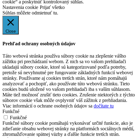
cookie“ a poskytnúť kontrolovaný súhlas.
Nastavenia cookie
Prijať všetko
Súhlas môžete odmietnuť
tu.
Close
Prehľad ochrany osobných údajov
Táto webová stránka používa súbory cookie na zlepšenie vášho
zážitku pri prechádzaní webom. Z nich sa vo vašom prehliadači
ukladajú súbory cookie, ktoré sú kategorizované podľa potreby,
pretože sú nevyhnutné pre fungovanie základných funkcií webovej
stránky. Používame aj cookies tretích strán, ktoré nám pomáhajú
analyzovať a pochopiť, ako používate túto webovú stránku. Tieto
cookies budú uložené vo vašom prehliadači iba s vaším súhlasom.
Máte tiež možnosť zrušiť tieto cookies. Zrušenie niektorých z týchto
súborov cookie však môže ovplyvniť váš zážitok z prehliadania.
Viac informácií o ochrane osobných údajov sa
dočítate tu
Funkčné
Funkčné
Funkčné súbory cookie pomáhajú vykonávať určité funkcie, ako je
zdieľanie obsahu webovej stránky na platformách sociálnych médií,
zhromažďovanie spätnej väzby a ďalšie funkcie tretích strán.