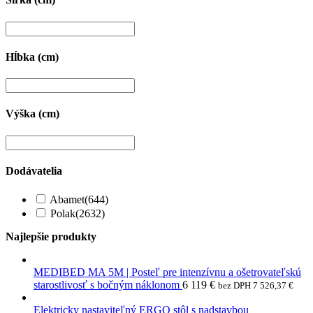
Hĺbka (cm)
Výška (cm)
Dodávatelia
Abamet
(644)
Polak
(2632)
Najlepšie produkty
MEDIBED MA 5M | Posteľ pre intenzívnu a ošetrovateľskú
starostlivosť s bočným náklonom
6 119
€
bez DPH
7 526,37
€
Elektricky nastaviteľný ERGO stôl s nadstavbou