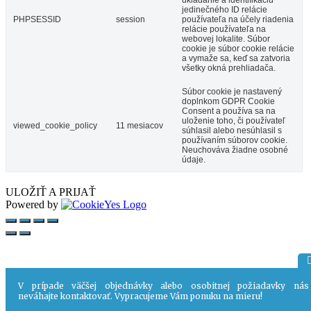
jedinečného ID relácie
PHPSESSID
session
používateľa na účely riadenia
relácie používateľa na
webovej lokalite. Súbor
cookie je súbor cookie relácie
a vymaže sa, keď sa zatvoria
všetky okná prehliadača.
Súbor cookie je nastavený
doplnkom GDPR Cookie
Consent a používa sa na
uloženie toho, či používateľ
viewed_cookie_policy
11 mesiacov
súhlasil alebo nesúhlasil s
používaním súborov cookie.
Neuchováva žiadne osobné
údaje.
ULOŽIŤ A PRIJAŤ
Powered by
V prípade väčšej objednávky alebo osobitnej požiadavky nás
neváhajte kontaktovať. Vypracujeme Vám ponuku na mieru!