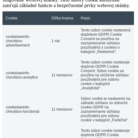
zaisťujú základné funkcie a bezpečnostné prvky webovej stránky.
Cookie
Dĺžka trvania
Popis
Tento súbor cookie nastavený
doplnkom GDPR Cookie
cookielawinfo-
Consent sa používa na
checkbox-
1 rok
zaznamenanie súhlasu
advertisement
používateľa s cookies v
kategórii „Reklamné“.
Tento súbor cookie nastavuje
doplnok GDPR Cookie
Consent. Súbor cookie sa
cookielawinfo-
11 mesiacov
používa na uloženie súhlasu
checkbox-analytics
používateľa pre súbory
cookie v kategórii
„Analytické“.
Súbor cookie je nastavený na
základe súhlasu so súbormi
cookielawinfo-
cookie GDPR na
11 mesiacov
checkbox-functional
zaznamenanie súhlasu
používateľa pre súbory
cookie v kategórii „Funkčné“.
Tento súbor cookie nastavuje
doplnok GDPR Cookie