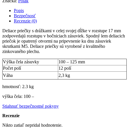
Značka:
Polak
Popis
Bezpečnosť
Recenzie (0)
Deliace priečky s drážkami v celej svojej dĺžke v rozstupe 17 mm
zodpovedajú rozstupu v bočniciach zásuviek. Spodný lem deliacich
priečok je opatrený otvormi na pripevnenie ku dnu zásuviek
skrutkami M5. Deliace priečky sú vyrobené z kvalitného
zinkovaného plechu.
Výška čela zásuvky
100 – 125 mm
Počet polí
12 polí
Váha
2,3 kg
hmotnosť: 2.3 kg
výška čela: 100 –
Stiahnuť bezpečnostné pokyny
Recenzie
Nikto zatiaľ nepridal hodnotenie.