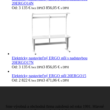
20ERGO14N
Od:
3 135
€
3 856,05
€
bez DPH
s DPH
Elektricky nastaviteľný ERGO stôl s nadstavbou
20ERGO17N
Od:
3 135
€
3 856,05
€
bez DPH
s DPH
Elektricky nastaviteľný ERGO stôl 20ERGO15
Od:
2 822
€
3 471,06
€
bez DPH
s DPH
Sme výrobná a obchodná firma založená od roku 1991. Hlavné