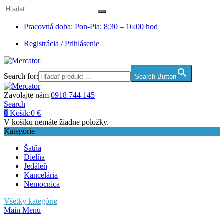
Pracovná doba: Pon-Pia: 8:30 – 16:00 hod
Registrácia / Prihlásenie
Search for:
Search Button
Zavolajte nám
0918 744 145
Search
0
Košík:
0
€
V košíku nemáte žiadne položky.
Kategórie
Šatňa
Dielňa
Jedáleň
Kancelária
Nemocnica
Všetky kategórie
Main Menu