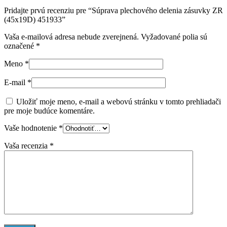
Pridajte prvú recenziu pre “Súprava plechového delenia zásuvky ZR
(45x19D) 451933”
Vaša e-mailová adresa nebude zverejnená.
Vyžadované polia sú
označené
*
Meno
*
E-mail
*
Uložiť moje meno, e-mail a webovú stránku v tomto prehliadači
pre moje budúce komentáre.
Vaše hodnotenie
*
Vaša recenzia
*