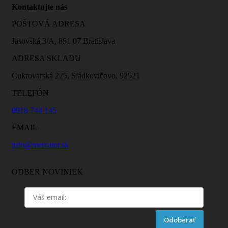
Kontaktujte nás
POŠTOVÁ ADRESA
Jasovská 3/A, 851 07 Bratislava
ADRESA SKLADU
Cukrovarská 225, Sládkovičovo, 92521
TELEFÓN
0918 744 145
EMAIL
info@mercator.sk
ODBER NOVINIEK
Odoberať