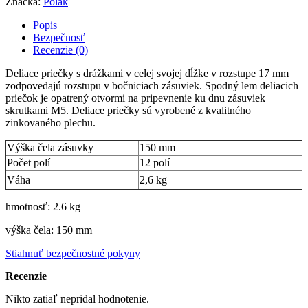
Značka:
Polak
Popis
Bezpečnosť
Recenzie (0)
Deliace priečky s drážkami v celej svojej dĺžke v rozstupe 17 mm
zodpovedajú rozstupu v bočniciach zásuviek. Spodný lem deliacich
priečok je opatrený otvormi na pripevnenie ku dnu zásuviek
skrutkami M5. Deliace priečky sú vyrobené z kvalitného
zinkovaného plechu.
Výška čela zásuvky
150 mm
Počet polí
12 polí
Váha
2,6 kg
hmotnosť: 2.6 kg
výška čela: 150 mm
Stiahnuť bezpečnostné pokyny
Recenzie
Nikto zatiaľ nepridal hodnotenie.