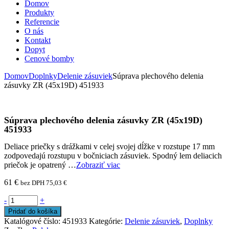
Domov
Produkty
Referencie
O nás
Kontakt
Dopyt
Cenové bomby
Domov
Doplnky
Delenie zásuviek
Súprava plechového delenia
zásuvky ZR (45x19D) 451933
Súprava plechového delenia zásuvky ZR (45x19D)
451933
Deliace priečky s drážkami v celej svojej dĺžke v rozstupe 17 mm
zodpovedajú rozstupu v bočniciach zásuviek. Spodný lem deliacich
priečok je opatrený …
Zobraziť viac
61
€
bez DPH
75,03
€
-
+
Pridať do košíka
Katalógové číslo:
451933
Kategórie:
Delenie zásuviek
,
Doplnky