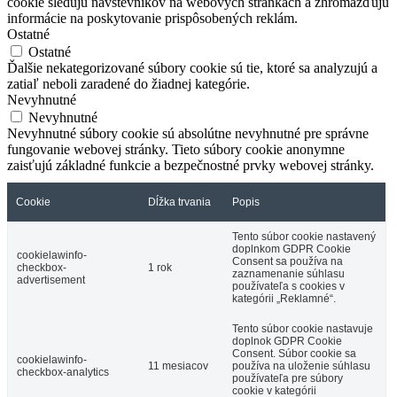
cookie sledujú návštevníkov na webových stránkach a zhromažďujú
informácie na poskytovanie prispôsobených reklám.
Ostatné
Ostatné
Ďalšie nekategorizované súbory cookie sú tie, ktoré sa analyzujú a
zatiaľ neboli zaradené do žiadnej kategórie.
Nevyhnutné
Nevyhnutné
Nevyhnutné súbory cookie sú absolútne nevyhnutné pre správne
fungovanie webovej stránky. Tieto súbory cookie anonymne
zaisťujú základné funkcie a bezpečnostné prvky webovej stránky.
Cookie
Dĺžka trvania
Popis
Tento súbor cookie nastavený
doplnkom GDPR Cookie
cookielawinfo-
Consent sa používa na
checkbox-
1 rok
zaznamenanie súhlasu
advertisement
používateľa s cookies v
kategórii „Reklamné“.
Tento súbor cookie nastavuje
doplnok GDPR Cookie
Consent. Súbor cookie sa
cookielawinfo-
11 mesiacov
používa na uloženie súhlasu
checkbox-analytics
používateľa pre súbory
cookie v kategórii