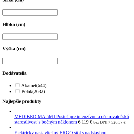
Hĺbka (cm)
Výška (cm)
Dodávatelia
Abamet
(644)
Polak
(2632)
Najlepšie produkty
MEDIBED MA 5M | Posteľ pre intenzívnu a ošetrovateľskú
starostlivosť s bočným náklonom
6 119
€
bez DPH
7 526,37
€
Elektricky nastaviteľný ERGO stôl s nadstavbou