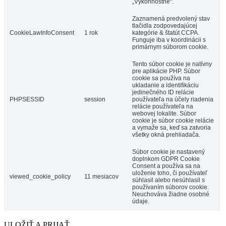
„Výkonnostné“.
Zaznamená predvolený stav
tlačidla zodpovedajúcej
CookieLawInfoConsent
1 rok
kategórie & štatút CCPA.
Funguje iba v koordinácii s
primárnym súborom cookie.
Tento súbor cookie je natívny
pre aplikácie PHP. Súbor
cookie sa používa na
ukladanie a identifikáciu
jedinečného ID relácie
PHPSESSID
session
používateľa na účely riadenia
relácie používateľa na
webovej lokalite. Súbor
cookie je súbor cookie relácie
a vymaže sa, keď sa zatvoria
všetky okná prehliadača.
Súbor cookie je nastavený
doplnkom GDPR Cookie
Consent a používa sa na
uloženie toho, či používateľ
viewed_cookie_policy
11 mesiacov
súhlasil alebo nesúhlasil s
používaním súborov cookie.
Neuchováva žiadne osobné
údaje.
ULOŽIŤ A PRIJAŤ