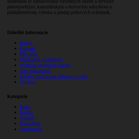
zameranie je zariaďovanie výrobných firiem a servisov
priemyselným, kancelárskym a kovovým nábytkom a
príslušenstvom, výroba a predaj poštových schránok.
Dôležité Informácie
Dopyt
Kontakt
Môj účet
Obchodné podmienky
Ochrana osobných údajov
Ako nakupovať
Zásady používania súborov cookie
Cookies
Kategórie
Šatňa
Dielňa
Jedáleň
Kancelária
Nemocnica