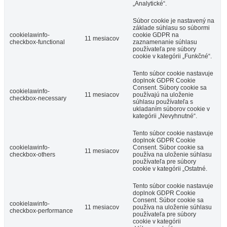
„Analytické“.
Súbor cookie je nastavený na
základe súhlasu so súbormi
cookielawinfo-
cookie GDPR na
11 mesiacov
checkbox-functional
zaznamenanie súhlasu
používateľa pre súbory
cookie v kategórii „Funkčné“.
Tento súbor cookie nastavuje
doplnok GDPR Cookie
Consent. Súbory cookie sa
cookielawinfo-
11 mesiacov
používajú na uloženie
checkbox-necessary
súhlasu používateľa s
ukladaním súborov cookie v
kategórii „Nevyhnutné“.
Tento súbor cookie nastavuje
doplnok GDPR Cookie
cookielawinfo-
Consent. Súbor cookie sa
11 mesiacov
checkbox-others
používa na uloženie súhlasu
používateľa pre súbory
cookie v kategórii „Ostatné.
Tento súbor cookie nastavuje
doplnok GDPR Cookie
Consent. Súbor cookie sa
cookielawinfo-
11 mesiacov
používa na uloženie súhlasu
checkbox-performance
používateľa pre súbory
cookie v kategórii