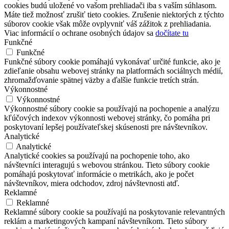
cookies budú uložené vo vašom prehliadači iba s vaším súhlasom.
Máte tiež možnosť zrušiť tieto cookies. Zrušenie niektorých z týchto
súborov cookie však môže ovplyvniť váš zážitok z prehliadania.
Viac informácií o ochrane osobných údajov sa
dočítate tu
Funkčné
Funkčné
Funkčné súbory cookie pomáhajú vykonávať určité funkcie, ako je
zdieľanie obsahu webovej stránky na platformách sociálnych médií,
zhromažďovanie spätnej väzby a ďalšie funkcie tretích strán.
Výkonnostné
Výkonnostné
Výkonnostné súbory cookie sa používajú na pochopenie a analýzu
kľúčových indexov výkonnosti webovej stránky, čo pomáha pri
poskytovaní lepšej používateľskej skúsenosti pre návštevníkov.
Analytické
Analytické
Analytické cookies sa používajú na pochopenie toho, ako
návštevníci interagujú s webovou stránkou. Tieto súbory cookie
pomáhajú poskytovať informácie o metrikách, ako je počet
návštevníkov, miera odchodov, zdroj návštevnosti atď.
Reklamné
Reklamné
Reklamné súbory cookie sa používajú na poskytovanie relevantných
reklám a marketingových kampaní návštevníkom. Tieto súbory