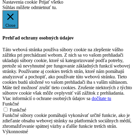
Nastavenia cookie
Prijať všetko
Súhlas môžete odmietnuť
tu.
Close
Prehľad ochrany osobných údajov
Táto webová stránka používa súbory cookie na zlepšenie vášho
zážitku pri prechádzaní webom. Z nich sa vo vašom prehliadači
ukladajú súbory cookie, ktoré sú kategorizované podľa potreby,
pretože sú nevyhnutné pre fungovanie základných funkcií webovej
stránky. Používame aj cookies tretích strán, ktoré nám pomáhajú
analyzovať a pochopiť, ako používate túto webovú stránku. Tieto
cookies budú uložené vo vašom prehliadači iba s vaším súhlasom.
Máte tiež možnosť zrušiť tieto cookies. Zrušenie niektorých z týchto
súborov cookie však môže ovplyvniť váš zážitok z prehliadania.
Viac informácií o ochrane osobných údajov sa
dočítate tu
Funkčné
Funkčné
Funkčné súbory cookie pomáhajú vykonávať určité funkcie, ako je
zdieľanie obsahu webovej stránky na platformách sociálnych médií,
zhromažďovanie spätnej väzby a ďalšie funkcie tretích strán.
Výkonnostné