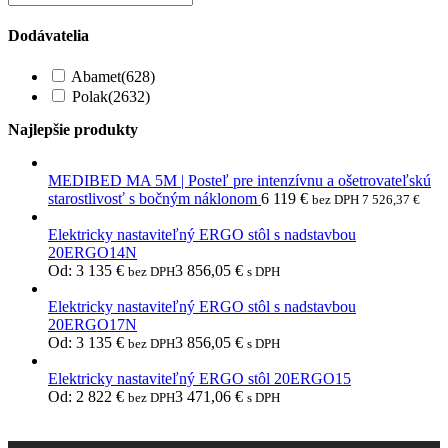
Dodávatelia
Abamet
(628)
Polak
(2632)
Najlepšie produkty
MEDIBED MA 5M | Posteľ pre intenzívnu a ošetrovateľskú
starostlivosť s bočným náklonom
6 119
€
bez DPH
7 526,37
€
Elektricky nastaviteľný ERGO stôl s nadstavbou
20ERGO14N
Od:
3 135
€
3 856,05
€
bez DPH
s DPH
Elektricky nastaviteľný ERGO stôl s nadstavbou
20ERGO17N
Od:
3 135
€
3 856,05
€
bez DPH
s DPH
Elektricky nastaviteľný ERGO stôl 20ERGO15
Od:
2 822
€
3 471,06
€
bez DPH
s DPH