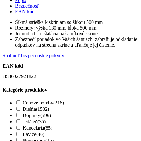
Popis
Bezpečnosť
EAN kód
Šikmá strieška k skriniam so šírkou 500 mm
Rozmery: výška 130 mm, hĺbka 500 mm
Jednoduchá inštalácia na šatníkové skrine
Zabezpečí poriadok vo Vašich šatniach, zabraňuje odkladanie
odpadkov na strechu skrine a uľahčuje jej čistenie.
Stiahnuť bezpečnostné pokyny
EAN kód
8586027921822
Kategórie produktov
Cenové bomby
(216)
Dielňa
(1582)
Doplnky
(596)
Jedáleň
(35)
Kancelária
(85)
Lavice
(46)
Nemocnica
(35)