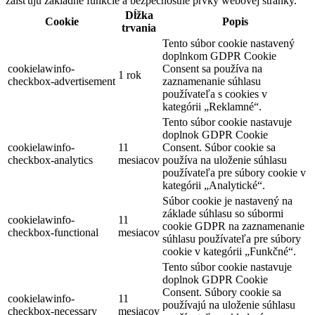
zaisťujú základné funkcie a bezpečnostné prvky webovej stránky.
Dĺžka
Cookie
Popis
trvania
Tento súbor cookie nastavený
doplnkom GDPR Cookie
cookielawinfo-
Consent sa používa na
1 rok
checkbox-advertisement
zaznamenanie súhlasu
používateľa s cookies v
kategórii „Reklamné“.
Tento súbor cookie nastavuje
doplnok GDPR Cookie
cookielawinfo-
11
Consent. Súbor cookie sa
checkbox-analytics
mesiacov
používa na uloženie súhlasu
používateľa pre súbory cookie v
kategórii „Analytické“.
Súbor cookie je nastavený na
základe súhlasu so súbormi
cookielawinfo-
11
cookie GDPR na zaznamenanie
checkbox-functional
mesiacov
súhlasu používateľa pre súbory
cookie v kategórii „Funkčné“.
Tento súbor cookie nastavuje
doplnok GDPR Cookie
Consent. Súbory cookie sa
cookielawinfo-
11
používajú na uloženie súhlasu
checkbox-necessary
mesiacov