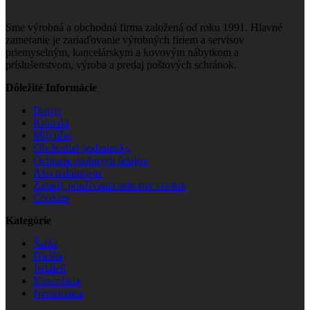
Sme výrobná a obchodná firma založená od roku 1991. Hlavné
zameranie je zariaďovanie výrobných firiem a servisov
priemyselným, kancelárskym a kovovým nábytkom a
príslušenstvom, výroba a predaj poštových schránok.
Dôležité Informácie
Dopyt
Kontakt
Môj účet
Obchodné podmienky
Ochrana osobných údajov
Ako nakupovať
Zásady používania súborov cookie
Cookies
Kategórie
Šatňa
Dielňa
Jedáleň
Kancelária
Nemocnica