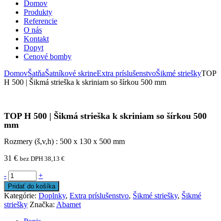
Domov
Produkty
Referencie
O nás
Kontakt
Dopyt
Cenové bomby
Domov
Šatňa
Šatníkové skrine
Extra príslušenstvo
Šikmé striešky
TOP
H 500 | Šikmá strieška k skriniam so šírkou 500 mm
TOP H 500 | Šikmá strieška k skriniam so šírkou 500
mm
Rozmery (š,v,h) : 500 x 130 x 500 mm
31
€
bez DPH
38,13
€
-
+
Pridať do košíka
Kategórie:
Doplnky
,
Extra príslušenstvo
,
Šikmé striešky
,
Šikmé
striešky
Značka:
Abamet