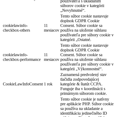
používateľa s ukladaním
súborov cookie v kategórii
„Nevyhnutné“.
Tento súbor cookie nastavuje
doplnok GDPR Cookie
cookielawinfo-
11
Consent. Súbor cookie sa
checkbox-others
mesiacov
používa na uloženie súhlasu
používateľa pre súbory cookie v
kategórii „Ostatné.
Tento súbor cookie nastavuje
doplnok GDPR Cookie
cookielawinfo-
11
Consent. Súbor cookie sa
checkbox-performance
mesiacov
používa na uloženie súhlasu
používateľa pre súbory cookie v
kategórii „Výkonnostné“.
Zaznamená predvolený stav
tlačidla zodpovedajúcej
CookieLawInfoConsent
1 rok
kategórie & štatút CCPA.
Funguje iba v koordinácii s
primárnym súborom cookie.
Tento súbor cookie je natívny
pre aplikácie PHP. Súbor cookie
sa používa na ukladanie a
identifikáciu jedinečného ID