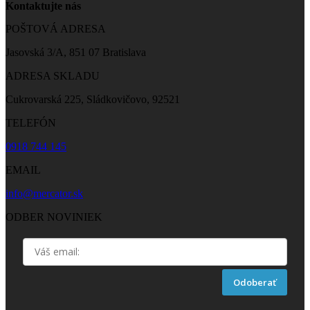
Kontaktujte nás
POŠTOVÁ ADRESA
Jasovská 3/A, 851 07 Bratislava
ADRESA SKLADU
Cukrovarská 225, Sládkovičovo, 92521
TELEFÓN
0918 744 145
EMAIL
info@mercator.sk
ODBER NOVINIEK
Odoberať