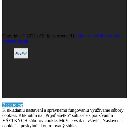
Copyright © 2022 | All rights reserved |
Eshop vytvorili – tvorba-
webstranky.sk
Back to top
K ukladaniu nastavení a správnemu fungovaniu využívame súbory
cookies. Kliknutím na „Prijať všetko“ súhlasíte s používaním
VŠETKÝCH súborov cookie. Môžete však navštíviť „Nastavenia
cookie“ a poskytnúť kontrolovaný súhlas.