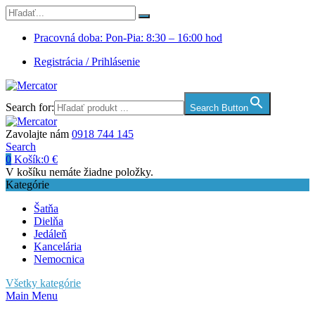
Pracovná doba: Pon-Pia: 8:30 – 16:00 hod
Registrácia / Prihlásenie
Search for:
Search Button
Zavolajte nám
0918 744 145
Search
0
Košík:
0
€
V košíku nemáte žiadne položky.
Kategórie
Šatňa
Dielňa
Jedáleň
Kancelária
Nemocnica
Všetky kategórie
Main Menu