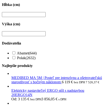
Hĺbka (cm)
Výška (cm)
Dodávatelia
Abamet
(644)
Polak
(2632)
Najlepšie produkty
MEDIBED MA 5M | Posteľ pre intenzívnu a ošetrovateľskú
starostlivosť s bočným náklonom
6 119
€
bez DPH
7 526,37
€
Elektricky nastaviteľný ERGO stôl s nadstavbou
20ERGO14N
Od:
3 135
€
3 856,05
€
bez DPH
s DPH