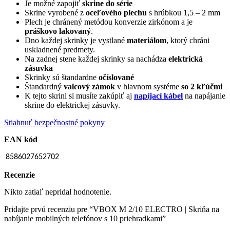
Je možné zapojiť
skrine do série
Skrine vyrobené z
oceľového plechu
s hrúbkou 1,5 – 2 mm
Plech je chránený metódou konverzie zirkónom a je
práškovo lakovaný
.
Dno každej skrinky je vystlané
materiálom
, ktorý chráni
uskladnené predmety.
Na zadnej stene každej skrinky sa nachádza
elektrická
zásuvka
Skrinky sú štandardne
očíslované
Štandardný
valcový zámok
v hlavnom systéme
so 2 kľúčmi
K tejto skrini si musíte zakúpiť aj
napíjací kábel
na napájanie
skrine do elektrickej zásuvky.
Stiahnuť bezpečnostné pokyny
EAN kód
8586027652702
Recenzie
Nikto zatiaľ nepridal hodnotenie.
Pridajte prvú recenziu pre “VBOX M 2/10 ELECTRO | Skriňa na
nabíjanie mobilných telefónov s 10 priehradkami”