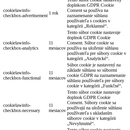
doplnkom GDPR Cookie
cookielawinfo-
Consent sa používa na
1 rok
checkbox-advertisement
zaznamenanie súhlasu
používateľa s cookies v
kategórii „Reklamné“.
Tento súbor cookie nastavuje
doplnok GDPR Cookie
cookielawinfo-
11
Consent. Súbor cookie sa
checkbox-analytics
mesiacov
používa na uloženie súhlasu
používateľa pre súbory cookie v
kategórii „Analytické“.
Súbor cookie je nastavený na
základe súhlasu so súbormi
cookielawinfo-
11
cookie GDPR na zaznamenanie
checkbox-functional
mesiacov
súhlasu používateľa pre súbory
cookie v kategórii „Funkčné“.
Tento súbor cookie nastavuje
doplnok GDPR Cookie
Consent. Súbory cookie sa
cookielawinfo-
11
používajú na uloženie súhlasu
checkbox-necessary
mesiacov
používateľa s ukladaním
súborov cookie v kategórii
„Nevyhnutné“.
Tento súbor cookie nastavuje