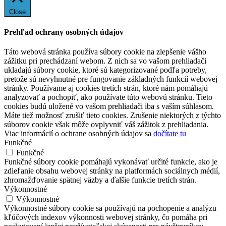
Close
Prehľad ochrany osobných údajov
Táto webová stránka používa súbory cookie na zlepšenie vášho
zážitku pri prechádzaní webom. Z nich sa vo vašom prehliadači
ukladajú súbory cookie, ktoré sú kategorizované podľa potreby,
pretože sú nevyhnutné pre fungovanie základných funkcií webovej
stránky. Používame aj cookies tretích strán, ktoré nám pomáhajú
analyzovať a pochopiť, ako používate túto webovú stránku. Tieto
cookies budú uložené vo vašom prehliadači iba s vaším súhlasom.
Máte tiež možnosť zrušiť tieto cookies. Zrušenie niektorých z týchto
súborov cookie však môže ovplyvniť váš zážitok z prehliadania.
Viac informácií o ochrane osobných údajov sa
dočítate tu
Funkčné
Funkčné
Funkčné súbory cookie pomáhajú vykonávať určité funkcie, ako je
zdieľanie obsahu webovej stránky na platformách sociálnych médií,
zhromažďovanie spätnej väzby a ďalšie funkcie tretích strán.
Výkonnostné
Výkonnostné
Výkonnostné súbory cookie sa používajú na pochopenie a analýzu
kľúčových indexov výkonnosti webovej stránky, čo pomáha pri