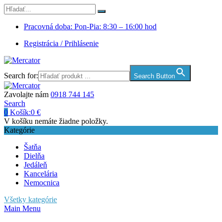
Pracovná doba: Pon-Pia: 8:30 – 16:00 hod
Registrácia / Prihlásenie
Search for:
Search Button
Zavolajte nám
0918 744 145
Search
0
Košík:
0
€
V košíku nemáte žiadne položky.
Kategórie
Šatňa
Dielňa
Jedáleň
Kancelária
Nemocnica
Všetky kategórie
Main Menu