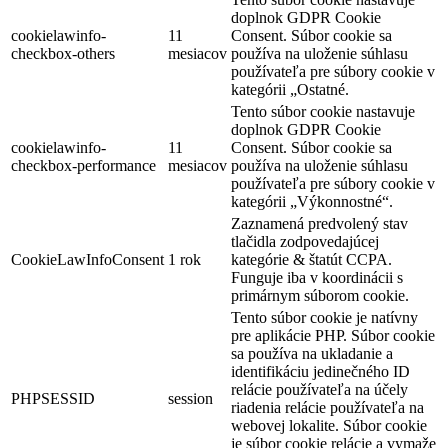
doplnok GDPR Cookie
cookielawinfo-
11
Consent. Súbor cookie sa
checkbox-others
mesiacov
používa na uloženie súhlasu
používateľa pre súbory cookie v
kategórii „Ostatné.
Tento súbor cookie nastavuje
doplnok GDPR Cookie
cookielawinfo-
11
Consent. Súbor cookie sa
checkbox-performance
mesiacov
používa na uloženie súhlasu
používateľa pre súbory cookie v
kategórii „Výkonnostné“.
Zaznamená predvolený stav
tlačidla zodpovedajúcej
CookieLawInfoConsent
1 rok
kategórie & štatút CCPA.
Funguje iba v koordinácii s
primárnym súborom cookie.
Tento súbor cookie je natívny
pre aplikácie PHP. Súbor cookie
sa používa na ukladanie a
identifikáciu jedinečného ID
relácie používateľa na účely
PHPSESSID
session
riadenia relácie používateľa na
webovej lokalite. Súbor cookie
je súbor cookie relácie a vymaže