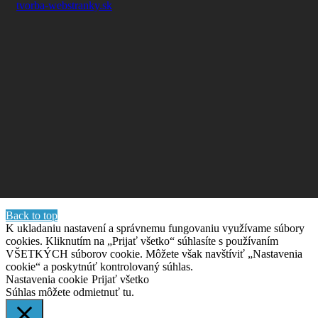
tvorba-webstranky.sk
Back to top
K ukladaniu nastavení a správnemu fungovaniu využívame súbory
cookies. Kliknutím na „Prijať všetko“ súhlasíte s používaním
VŠETKÝCH súborov cookie. Môžete však navštíviť „Nastavenia
cookie“ a poskytnúť kontrolovaný súhlas.
Nastavenia cookie
Prijať všetko
Súhlas môžete odmietnuť
tu.