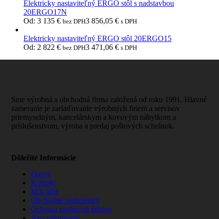
Elektricky nastaviteľný ERGO stôl s nadstavbou
20ERGO17N
Od:
3 135
€
3 856,05
€
bez DPH
s DPH
Elektricky nastaviteľný ERGO stôl 20ERGO15
Od:
2 822
€
3 471,06
€
bez DPH
s DPH
Sme výrobná a obchodná firma založená od roku 1991. Hlavné
zameranie je zariaďovanie výrobných firiem a servisov
priemyselným, kancelárskym a kovovým nábytkom a
príslušenstvom, výroba a predaj poštových schránok.
Dôležité Informácie
Dopyt
Kontakt
Môj účet
Obchodné podmienky
Ochrana osobných údajov
Ako nakupovať