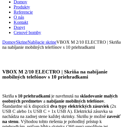
Domov
Produkty
Referencie
O nás
Kontakt
Dopyt
Cenové bomby
Domov
Skrine
Nabíjacie skrine
VBOX M 2/10 ELECTRO | Skriňa
na nabíjanie mobilných telefónov s 10 priehradkami
VBOX M 2/10 ELECTRO | Skriňa na nabíjanie
mobilných telefónov s 10 priehradkami
Skriňa
s 10 priehradkami
je navrhnutá na
skladovanie malých
osobných predmetov
a
nabíjanie mobilných telefónov
.
Štandardne sú k dispozícii
dva typy elektrických zásuviek
(2x
USB C alebo 1x USB C + 1x USB A). Elektrická zásuvka sa
nachádza na zadnej stene každej skrinky. Skriňu je možné
zavesiť
na stenu
. Výhodou tohto riešenia je pohodlný prístup k
priehradkám, pričom hĺbka skrinky (260 mm) umožňuje jej