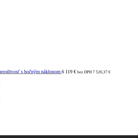
arostlivosť s bočným náklonom
6 119
€
bez DPH
7 526,37
€
N
N