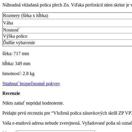
Náhradná vkladaná polica plech Zn. Vďaka perforácii stien skrine je
Rozmery (šírka x hĺbka)
Váha
Nosnosť
Výška police
Ďalšie vybavenie
šírka: 717 mm
hĺbka: 349 mm
hmotnosť: 2.8 kg
Stiahnuť bezpečnostné pokyny
Recenzie
Nikto zatiaľ nepridal hodnotenie.
Pridajte prvú recenziu pre “Vložená polica zásuvkových skríň ZP V
Vaša e-mailová adresa nebude zverejnená.
Vyžadované polia sú ozna