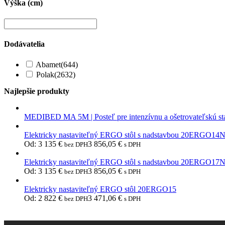
Výška (cm)
Dodávatelia
Abamet
(644)
Polak
(2632)
Najlepšie produkty
MEDIBED MA 5M | Posteľ pre intenzívnu a ošetrovateľskú st
Elektricky nastaviteľný ERGO stôl s nadstavbou 20ERGO14
Od:
3 135
€
3 856,05
€
bez DPH
s DPH
Elektricky nastaviteľný ERGO stôl s nadstavbou 20ERGO17
Od:
3 135
€
3 856,05
€
bez DPH
s DPH
Elektricky nastaviteľný ERGO stôl 20ERGO15
Od:
2 822
€
3 471,06
€
bez DPH
s DPH