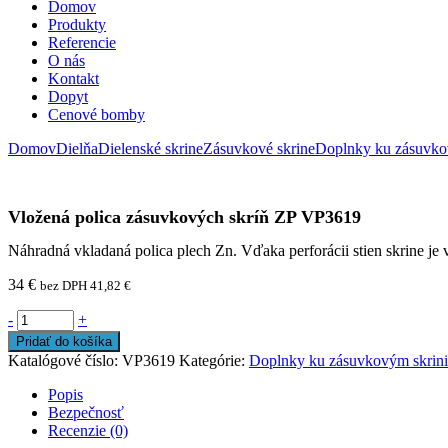
Domov
Produkty
Referencie
O nás
Kontakt
Dopyt
Cenové bomby
Domov
Dielňa
Dielenské skrine
Zásuvkové skrine
Doplnky ku zásuvko
Vložená polica zásuvkových skríň ZP VP3619
Náhradná vkladaná polica plech Zn. Vďaka perforácii stien skrine j
34
€
bez DPH
41,82
€
-
+
Pridať do košíka
Katalógové číslo:
VP3619
Kategórie:
Doplnky ku zásuvkovým skrin
Popis
Bezpečnosť
Recenzie (0)