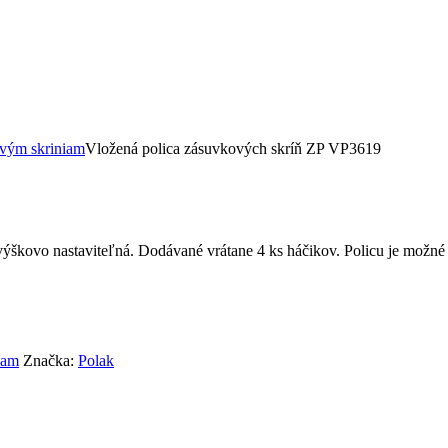
vým skriniam
Vložená polica zásuvkových skríň ZP VP3619
e výškovo nastaviteľná. Dodávané vrátane 4 ks háčikov. Policu je mož
iam
Značka:
Polak