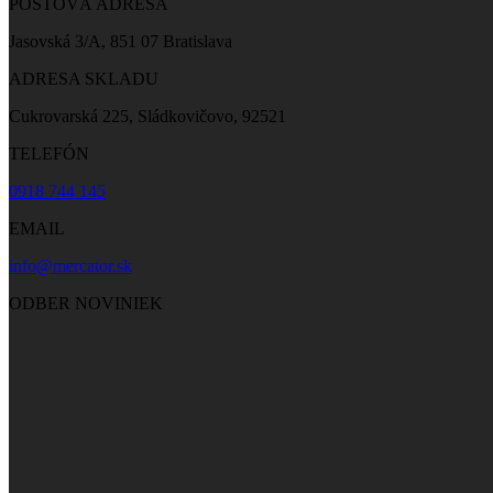
POŠTOVÁ ADRESA
Jasovská 3/A, 851 07 Bratislava
ADRESA SKLADU
Cukrovarská 225, Sládkovičovo, 92521
TELEFÓN
0918 744 145
EMAIL
info@mercator.sk
ODBER NOVINIEK