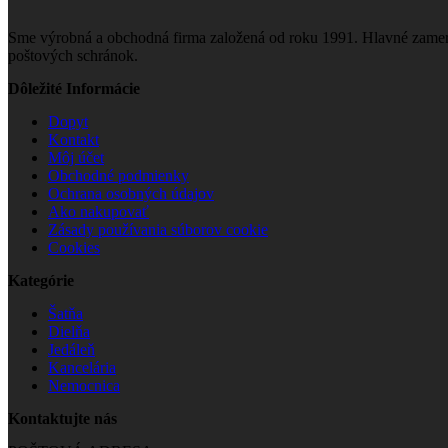
Sme výrobná a obchodná firma založená od roku 1991. Hlavné zamera
poštových schránok.
Dôležité Informácie
Dopyt
Kontakt
Môj účet
Obchodné podmienky
Ochrana osobných údajov
Ako nakupovať
Zásady používania súborov cookie
Cookies
Kategórie
Šatňa
Dielňa
Jedáleň
Kancelária
Nemocnica
Kontaktujte nás