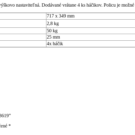
 výškovo nastaviteľná. Dodávané vrátane 4 ks háčikov. Policu je možn
717 x 349 mm
2,8 kg
50 kg
25 mm
4x háčik
P3619”
čené
*