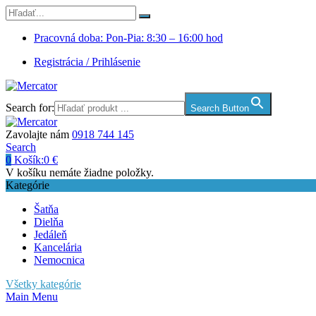
Pracovná doba: Pon-Pia: 8:30 – 16:00 hod
Registrácia / Prihlásenie
Search for:
Search Button
Zavolajte nám
0918 744 145
Search
0
Košík:
0
€
V košíku nemáte žiadne položky.
Kategórie
Šatňa
Dielňa
Jedáleň
Kancelária
Nemocnica
Všetky kategórie
Main Menu