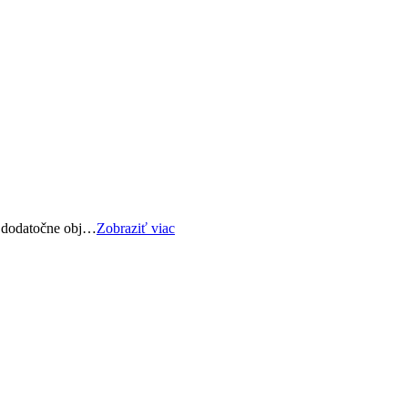
né dodatočne obj…
Zobraziť viac