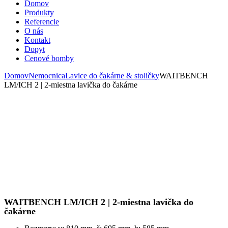
Domov
Produkty
Referencie
O nás
Kontakt
Dopyt
Cenové bomby
Domov
Nemocnica
Lavice do čakárne & stoličky
WAITBENCH
LM/ICH 2 | 2-miestna lavička do čakárne
WAITBENCH LM/ICH 2 | 2-miestna lavička do
čakárne