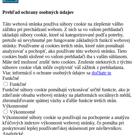
Prehľad ochrany osobných údajov
Táto webová stránka používa súbory cookie na zlepšenie vášho
zážitku pri prechádzaní webom. Z nich sa vo vašom prehliadači
ukladajú súbory cookie, ktoré sú kategorizované podľa potreby,
pretože sú nevyhnutné pre fungovanie základných funkcií webovej
stránky. Používame aj cookies tretích strán, ktoré nám pomáhajú
analyzovať a pochopiť, ako používate túto webovú stránku. Tieto
cookies budú uložené vo vašom prehliadači iba s vaším súhlasom.
Máte tiež možnosť zrušiť tieto cookies. Zrušenie niektorých z týchto
súborov cookie však môže ovplyvniť váš zážitok z prehliadania.
Viac informácií o ochrane osobných údajov sa
dočítate tu
Funkčné
Funkčné
Funkčné súbory cookie pomáhajú vykonávať určité funkcie, ako je
zdieľanie obsahu webovej stránky na platformách sociálnych médií,
zhromažďovanie spätnej väzby a ďalšie funkcie tretích strán.
Výkonnostné
Výkonnostné
Výkonnostné súbory cookie sa používajú na pochopenie a analýzu
kľúčových indexov výkonnosti webovej stránky, čo pomáha pri
poskytovaní lepšej používateľskej skúsenosti pre návštevníkov.
Analytické