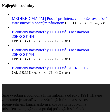
Najlepšie produkty
MEDIBED MA 5M | Posteľ pre intenzívnu a ošetrovateľskú
starostlivosť s bočným náklonom
6 119
€
bez DPH
7 526,37
€
Elektricky nastaviteľný ERGO stôl s nadstavbou
20ERGO14N
Od:
3 135
€
3 856,05
€
bez DPH
s DPH
Elektricky nastaviteľný ERGO stôl s nadstavbou
20ERGO17N
Od:
3 135
€
3 856,05
€
bez DPH
s DPH
Elektricky nastaviteľný ERGO stôl 20ERGO15
Od:
2 822
€
3 471,06
€
bez DPH
s DPH
Sme výrobná a obchodná firma založená od roku 1991. Hlavné
zameranie je zariaďovanie výrobných firiem a servisov
priemyselným, kancelárskym a kovovým nábytkom a
príslušenstvom, výroba a predaj poštových schránok.