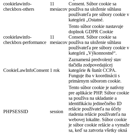
cookielawinfo-
11
Consent. Súbor cookie sa
checkbox-others
mesiacov
používa na uloženie súhlasu
používateľa pre súbory cookie v
kategórii „Ostatné.
Tento súbor cookie nastavuje
doplnok GDPR Cookie
cookielawinfo-
11
Consent. Súbor cookie sa
checkbox-performance
mesiacov
používa na uloženie súhlasu
používateľa pre súbory cookie v
kategórii „Výkonnostné“.
Zaznamená predvolený stav
tlačidla zodpovedajúcej
CookieLawInfoConsent
1 rok
kategórie & štatút CCPA.
Funguje iba v koordinácii s
primárnym súborom cookie.
Tento súbor cookie je natívny
pre aplikácie PHP. Súbor cookie
sa používa na ukladanie a
identifikáciu jedinečného ID
relácie používateľa na účely
PHPSESSID
session
riadenia relácie používateľa na
webovej lokalite. Súbor cookie
je súbor cookie relácie a vymaže
sa, keď sa zatvoria všetky okná