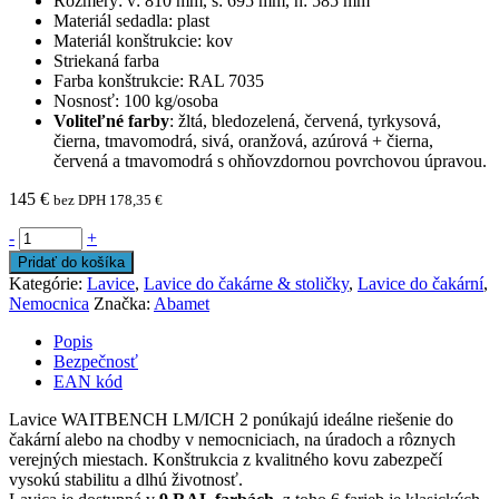
Rozmery: v: 810 mm, š: 695 mm, h: 585 mm
Materiál sedadla: plast
Materiál konštrukcie: kov
Striekaná farba
Farba konštrukcie: RAL 7035
Nosnosť: 100 kg/osoba
Voliteľné farby
: žltá, bledozelená, červená, tyrkysová,
čierna, tmavomodrá, sivá, oranžová, azúrová + čierna,
červená a tmavomodrá s ohňovzdornou povrchovou úpravou.
145
€
bez DPH
178,35
€
-
+
Pridať do košíka
Kategórie:
Lavice
,
Lavice do čakárne & stoličky
,
Lavice do čakární
,
Nemocnica
Značka:
Abamet
Popis
Bezpečnosť
EAN kód
Lavice WAITBENCH LM/ICH 2 ponúkajú ideálne riešenie do
čakární alebo na chodby v nemocniciach, na úradoch a rôznych
verejných miestach. Konštrukcia z kvalitného kovu zabezpečí
vysokú stabilitu a dlhú životnosť.