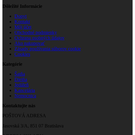
Dôležité Informácie
Dopyt
Kontakt
Môj účet
Obchodné podmienky
Ochrana osobných údajov
Ako nakupovať
Zásady používania súborov cookie
Cookies
Kategórie
Šatňa
Dielňa
Jedáleň
Kancelária
Nemocnica
Kontaktujte nás
POŠTOVÁ ADRESA
Jasovská 3/A, 851 07 Bratislava