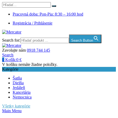
Pracovná doba: Pon-Pia: 8:30 – 16:00 hod
Registrácia / Prihlásenie
Search for:
Search Button
Zavolajte nám
0918 744 145
Search
0
Košík:
0
€
V košíku nemáte žiadne položky.
Kategórie
Šatňa
Dielňa
Jedáleň
Kancelária
Nemocnica
Všetky kategórie
Main Menu