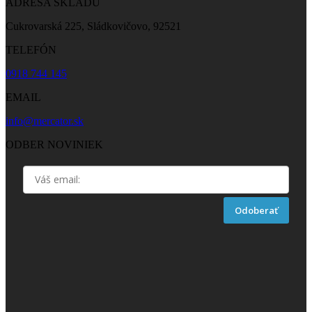
ADRESA SKLADU
Cukrovarská 225, Sládkovičovo, 92521
TELEFÓN
0918 744 145
EMAIL
info@mercator.sk
ODBER NOVINIEK
Odoberať