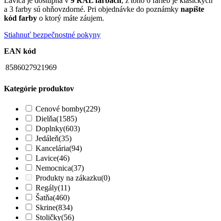
Lavica je dostupná v
9 RAL farbách
, z toho 6 farieb je klasických
a 3 farby sú ohňovzdorné. Pri objednávke do poznámky
napíšte
kód farby
o ktorý máte záujem.
Stiahnuť bezpečnostné pokyny
EAN kód
8586027921969
Kategórie produktov
Cenové bomby
(229)
Dielňa
(1585)
Doplnky
(603)
Jedáleň
(35)
Kancelária
(94)
Lavice
(46)
Nemocnica
(37)
Produkty na zákazku
(0)
Regály
(11)
Šatňa
(460)
Skrine
(834)
Stoličky
(56)