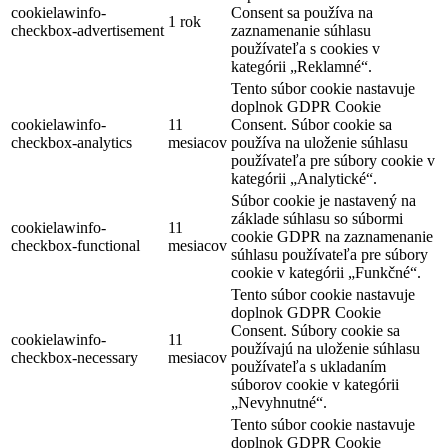
cookielawinfo-
Consent sa používa na
1 rok
checkbox-advertisement
zaznamenanie súhlasu
používateľa s cookies v
kategórii „Reklamné“.
Tento súbor cookie nastavuje
doplnok GDPR Cookie
cookielawinfo-
11
Consent. Súbor cookie sa
checkbox-analytics
mesiacov
používa na uloženie súhlasu
používateľa pre súbory cookie v
kategórii „Analytické“.
Súbor cookie je nastavený na
základe súhlasu so súbormi
cookielawinfo-
11
cookie GDPR na zaznamenanie
checkbox-functional
mesiacov
súhlasu používateľa pre súbory
cookie v kategórii „Funkčné“.
Tento súbor cookie nastavuje
doplnok GDPR Cookie
Consent. Súbory cookie sa
cookielawinfo-
11
používajú na uloženie súhlasu
checkbox-necessary
mesiacov
používateľa s ukladaním
súborov cookie v kategórii
„Nevyhnutné“.
Tento súbor cookie nastavuje
doplnok GDPR Cookie