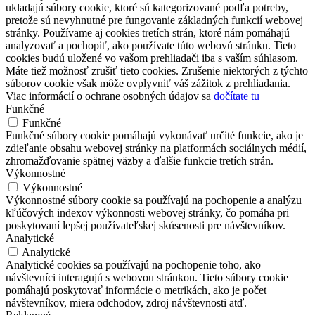
ukladajú súbory cookie, ktoré sú kategorizované podľa potreby,
pretože sú nevyhnutné pre fungovanie základných funkcií webovej
stránky. Používame aj cookies tretích strán, ktoré nám pomáhajú
analyzovať a pochopiť, ako používate túto webovú stránku. Tieto
cookies budú uložené vo vašom prehliadači iba s vaším súhlasom.
Máte tiež možnosť zrušiť tieto cookies. Zrušenie niektorých z týchto
súborov cookie však môže ovplyvniť váš zážitok z prehliadania.
Viac informácií o ochrane osobných údajov sa
dočítate tu
Funkčné
Funkčné
Funkčné súbory cookie pomáhajú vykonávať určité funkcie, ako je
zdieľanie obsahu webovej stránky na platformách sociálnych médií,
zhromažďovanie spätnej väzby a ďalšie funkcie tretích strán.
Výkonnostné
Výkonnostné
Výkonnostné súbory cookie sa používajú na pochopenie a analýzu
kľúčových indexov výkonnosti webovej stránky, čo pomáha pri
poskytovaní lepšej používateľskej skúsenosti pre návštevníkov.
Analytické
Analytické
Analytické cookies sa používajú na pochopenie toho, ako
návštevníci interagujú s webovou stránkou. Tieto súbory cookie
pomáhajú poskytovať informácie o metrikách, ako je počet
návštevníkov, miera odchodov, zdroj návštevnosti atď.