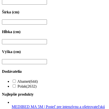
Šírka (cm)
Hĺbka (cm)
Výška (cm)
Dodávatelia
Abamet
(644)
Polak
(2632)
Najlepšie produkty
MEDIBED MA 5M | Posteľ pre intenzívnu a ošetrovateľskú