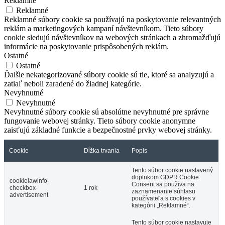
Reklamné
Reklamné
Reklamné súbory cookie sa používajú na poskytovanie relevantných
reklám a marketingových kampaní návštevníkom. Tieto súbory
cookie sledujú návštevníkov na webových stránkach a zhromažďujú
informácie na poskytovanie prispôsobených reklám.
Ostatné
Ostatné
Ďalšie nekategorizované súbory cookie sú tie, ktoré sa analyzujú a
zatiaľ neboli zaradené do žiadnej kategórie.
Nevyhnutné
Nevyhnutné
Nevyhnutné súbory cookie sú absolútne nevyhnutné pre správne
fungovanie webovej stránky. Tieto súbory cookie anonymne
zaisťujú základné funkcie a bezpečnostné prvky webovej stránky.
Cookie
Dĺžka trvania
Popis
Tento súbor cookie nastavený
doplnkom GDPR Cookie
cookielawinfo-
Consent sa používa na
checkbox-
1 rok
zaznamenanie súhlasu
advertisement
používateľa s cookies v
kategórii „Reklamné“.
Tento súbor cookie nastavuje