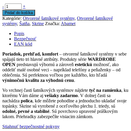
-
+
Pridať do košíka
Kategórie:
Otvorené šatníkové systémy
,
Otvorené šatníkové
systémy
,
Šatňa
,
Skrine
Značka:
Abamet
Popis
Bezpečnosť
EAN kód
Poriadok, prehľad, komfort
– otvorené šatníkové systémy v sebe
spájajú tieto tri hlavné atribúty. Produkty série
WARDROBE
OPEN
predstavujú výbornú a zároveň
estetickú
možnosť, ako
oddeliť malé osobné veci – napríklad telefóny a peňaženky – od
oblečenia. Sú perfektnou voľbou pre každého, kto hľadá
výnimočnú kvalitu za výhodnú cenu
.
Vo vrchnej časti šatníkových systémov nájdete
tyč na ramienka
, ku
ktorému Vám dáme aj
vešiaky zadarmo
. V dolnej časti sa
nachádza
polica
, kde môžete pohodlne a jednoducho ukladať svoje
topánky. Skrine sú vyrobené z oceľového plechu 1. triedy, sú
odolné, pevné a stabilné
. Sú povrchovo upravené práškovým
lakom. Priehradky zabezpečíte visiacim zámkom.
Stiahnuť bezpečnostné pokyny