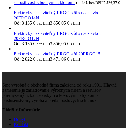
starostlivosť s bočným náklonom
6 119
€
bez DPH
7 526,37
€
Elektricky nastaviteľný ERGO stôl s nadstavbou
20ERGO14N
Od:
3 135
€
3 856,05
€
bez DPH
s DPH
Elektricky nastaviteľný ERGO stôl s nadstavbou
20ERGO17N
Od:
3 135
€
3 856,05
€
bez DPH
s DPH
Elektricky nastaviteľný ERGO stôl 20ERGO15
Od:
2 822
€
3 471,06
€
bez DPH
s DPH
Sme výrobná a obchodná firma založená od roku 1991. Hlavné
zameranie je zariaďovanie výrobných firiem a servisov
priemyselným, kancelárskym a kovovým nábytkom a
príslušenstvom, výroba a predaj poštových schránok.
Dôležité Informácie
Dopyt
Kontakt