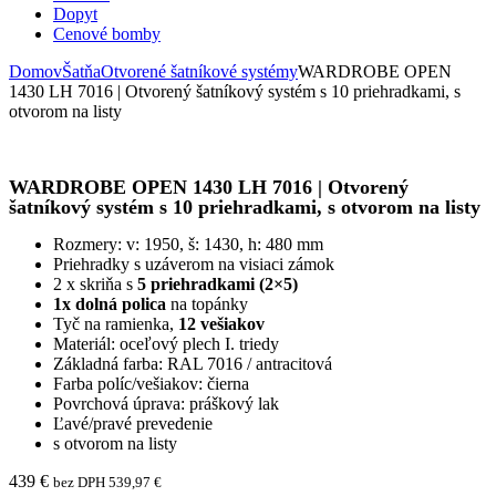
Dopyt
Cenové bomby
Domov
Šatňa
Otvorené šatníkové systémy
WARDROBE OPEN
1430 LH 7016 | Otvorený šatníkový systém s 10 priehradkami, s
otvorom na listy
WARDROBE OPEN 1430 LH 7016 | Otvorený
šatníkový systém s 10 priehradkami, s otvorom na listy
Rozmery: v: 1950, š: 1430, h: 480 mm
Priehradky s uzáverom na visiaci zámok
2 x skriňa s
5 priehradkami (2×5)
1x dolná polica
na topánky
Tyč na ramienka,
12 vešiakov
Materiál: oceľový plech I. triedy
Základná farba: RAL 7016 / antracitová
Farba políc/vešiakov: čierna
Povrchová úprava: práškový lak
Ľavé/pravé prevedenie
s otvorom na listy
439
€
bez DPH
539,97
€