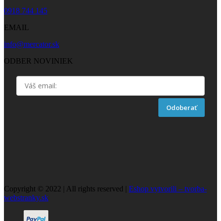
0918 744 145
EMAIL
info@mercator.sk
ODBER NOVINIEK
Odoberať
Copyright © 2022 | All rights reserved |
Eshop vytvorili – tvorba-
webstranky.sk