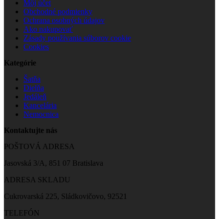
Môj účet
Obchodné podmienky
Ochrana osobných údajov
Ako nakupovať
Zásady používania súborov cookie
Cookies
Kategórie
Šatňa
Dielňa
Jedáleň
Kancelária
Nemocnica
Kontaktujte nás
POŠTOVÁ ADRESA
Jasovská 3/A, 851 07 Bratislava
ADRESA SKLADU
Cukrovarská 225, Sládkovičovo, 92521
TELEFÓN