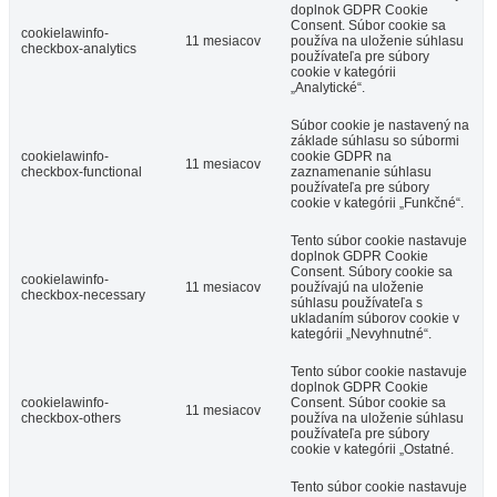
doplnok GDPR Cookie
Consent. Súbor cookie sa
cookielawinfo-
11 mesiacov
používa na uloženie súhlasu
checkbox-analytics
používateľa pre súbory
cookie v kategórii
„Analytické“.
Súbor cookie je nastavený na
základe súhlasu so súbormi
cookielawinfo-
cookie GDPR na
11 mesiacov
checkbox-functional
zaznamenanie súhlasu
používateľa pre súbory
cookie v kategórii „Funkčné“.
Tento súbor cookie nastavuje
doplnok GDPR Cookie
Consent. Súbory cookie sa
cookielawinfo-
11 mesiacov
používajú na uloženie
checkbox-necessary
súhlasu používateľa s
ukladaním súborov cookie v
kategórii „Nevyhnutné“.
Tento súbor cookie nastavuje
doplnok GDPR Cookie
cookielawinfo-
Consent. Súbor cookie sa
11 mesiacov
checkbox-others
používa na uloženie súhlasu
používateľa pre súbory
cookie v kategórii „Ostatné.
Tento súbor cookie nastavuje