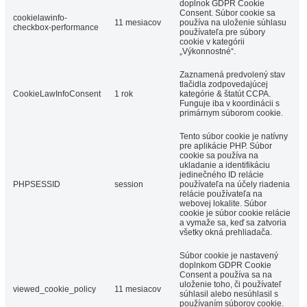
doplnok GDPR Cookie
Consent. Súbor cookie sa
cookielawinfo-
11 mesiacov
používa na uloženie súhlasu
checkbox-performance
používateľa pre súbory
cookie v kategórii
„Výkonnostné“.
Zaznamená predvolený stav
tlačidla zodpovedajúcej
CookieLawInfoConsent
1 rok
kategórie & štatút CCPA.
Funguje iba v koordinácii s
primárnym súborom cookie.
Tento súbor cookie je natívny
pre aplikácie PHP. Súbor
cookie sa používa na
ukladanie a identifikáciu
jedinečného ID relácie
PHPSESSID
session
používateľa na účely riadenia
relácie používateľa na
webovej lokalite. Súbor
cookie je súbor cookie relácie
a vymaže sa, keď sa zatvoria
všetky okná prehliadača.
Súbor cookie je nastavený
doplnkom GDPR Cookie
Consent a používa sa na
uloženie toho, či používateľ
viewed_cookie_policy
11 mesiacov
súhlasil alebo nesúhlasil s
používaním súborov cookie.