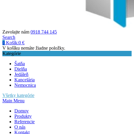
Zavolajte nám
0918 744 145
Search
0
Košík:
0
€
V košíku nemáte žiadne položky.
Kategórie
Šatňa
Dielňa
Jedáleň
Kancelária
Nemocnica
Všetky kategórie
Main Menu
Domov
Produkty
Referencie
O nás
Kontakt