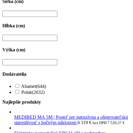
Šírka (cm)
Hĺbka (cm)
Výška (cm)
Dodávatelia
Abamet
(644)
Polak
(2632)
Najlepšie produkty
MEDIBED MA 5M | Posteľ pre intenzívnu a ošetrovateľskú
starostlivosť s bočným náklonom
6 119
€
bez DPH
7 526,37
€