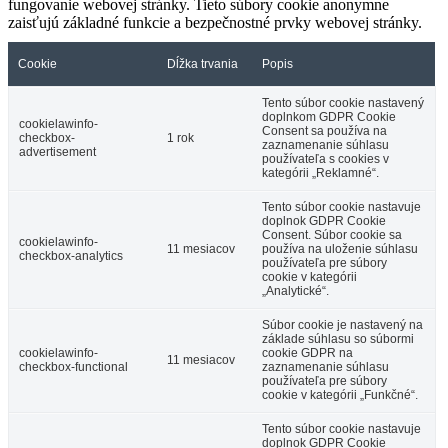
fungovanie webovej stránky. Tieto súbory cookie anonymne
zaisťujú základné funkcie a bezpečnostné prvky webovej stránky.
Cookie
Dĺžka trvania
Popis
Tento súbor cookie nastavený
doplnkom GDPR Cookie
cookielawinfo-
Consent sa používa na
checkbox-
1 rok
zaznamenanie súhlasu
advertisement
používateľa s cookies v
kategórii „Reklamné“.
Tento súbor cookie nastavuje
doplnok GDPR Cookie
Consent. Súbor cookie sa
cookielawinfo-
11 mesiacov
používa na uloženie súhlasu
checkbox-analytics
používateľa pre súbory
cookie v kategórii
„Analytické“.
Súbor cookie je nastavený na
základe súhlasu so súbormi
cookielawinfo-
cookie GDPR na
11 mesiacov
checkbox-functional
zaznamenanie súhlasu
používateľa pre súbory
cookie v kategórii „Funkčné“.
Tento súbor cookie nastavuje
doplnok GDPR Cookie