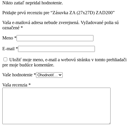
Nikto zatiaľ nepridal hodnotenie.
Pridajte prvú recenziu pre “Zásuvka ZA (27x27D) ZAD200”
Vaša e-mailová adresa nebude zverejnená.
Vyžadované polia sú
označené
*
Meno
*
E-mail
*
Uložiť moje meno, e-mail a webovú stránku v tomto prehliadači
pre moje budúce komentáre.
Vaše hodnotenie
*
Vaša recenzia
*