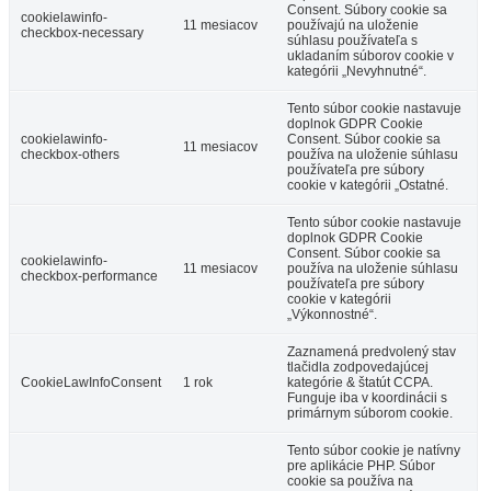
Consent. Súbory cookie sa
cookielawinfo-
11 mesiacov
používajú na uloženie
checkbox-necessary
súhlasu používateľa s
ukladaním súborov cookie v
kategórii „Nevyhnutné“.
Tento súbor cookie nastavuje
doplnok GDPR Cookie
cookielawinfo-
Consent. Súbor cookie sa
11 mesiacov
checkbox-others
používa na uloženie súhlasu
používateľa pre súbory
cookie v kategórii „Ostatné.
Tento súbor cookie nastavuje
doplnok GDPR Cookie
Consent. Súbor cookie sa
cookielawinfo-
11 mesiacov
používa na uloženie súhlasu
checkbox-performance
používateľa pre súbory
cookie v kategórii
„Výkonnostné“.
Zaznamená predvolený stav
tlačidla zodpovedajúcej
CookieLawInfoConsent
1 rok
kategórie & štatút CCPA.
Funguje iba v koordinácii s
primárnym súborom cookie.
Tento súbor cookie je natívny
pre aplikácie PHP. Súbor
cookie sa používa na