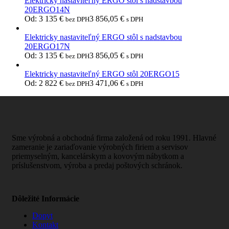
Elektricky nastaviteľný ERGO stôl s nadstavbou
20ERGO14N
Od:
3 135
€
3 856,05
€
bez DPH
s DPH
Elektricky nastaviteľný ERGO stôl s nadstavbou
20ERGO17N
Od:
3 135
€
3 856,05
€
bez DPH
s DPH
Elektricky nastaviteľný ERGO stôl 20ERGO15
Od:
2 822
€
3 471,06
€
bez DPH
s DPH
Sme výrobná a obchodná firma založená od roku 1991. Hlavné
zameranie je zariaďovanie výrobných firiem a servisov
priemyselným, kancelárskym a kovovým nábytkom a
príslušenstvom, výroba a predaj poštových schránok.
Dôležité Informácie
Dopyt
Kontakt