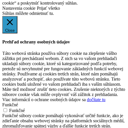
cookie“ a poskytnúť kontrolovaný súhlas.
Nastavenia cookie
Prijať všetko
Súhlas môžete odmietnuť
tu.
Close
Prehľad ochrany osobných údajov
Táto webová stránka používa súbory cookie na zlepšenie vášho
zážitku pri prechádzaní webom. Z nich sa vo vašom prehliadači
ukladajú súbory cookie, ktoré sú kategorizované podľa potreby,
pretože sú nevyhnutné pre fungovanie základných funkcií webovej
stránky. Používame aj cookies tretích strán, ktoré nám pomáhajú
analyzovať a pochopiť, ako používate túto webovú stránku. Tieto
cookies budú uložené vo vašom prehliadači iba s vaším súhlasom.
Máte tiež možnosť zrušiť tieto cookies. Zrušenie niektorých z týchto
súborov cookie však môže ovplyvniť váš zážitok z prehliadania.
Viac informácií o ochrane osobných údajov sa
dočítate tu
Funkčné
Funkčné
Funkčné súbory cookie pomáhajú vykonávať určité funkcie, ako je
zdieľanie obsahu webovej stránky na platformách sociálnych médií,
zhromažďovanie spätnej väzby a ďalšie funkcie tretích strán.