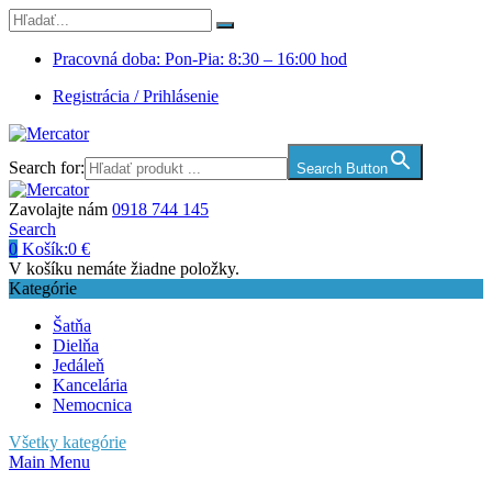
Pracovná doba: Pon-Pia: 8:30 – 16:00 hod
Registrácia / Prihlásenie
Search for:
Search Button
Zavolajte nám
0918 744 145
Search
0
Košík:
0
€
V košíku nemáte žiadne položky.
Kategórie
Šatňa
Dielňa
Jedáleň
Kancelária
Nemocnica
Všetky kategórie
Main Menu