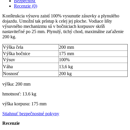
Bezpečnosť
Recenzie (0)
Konštrukcia výsuvu zaistí 100% vysunutie zásuvky a plynulého
dojazdu. Umožní tak prístup k celej jej ploche. Vodiace lišty
výsuvného mechanizmu sú v bočniciach korpusov skríň
nastaviteľné po 25 mm. Plynulý, tichý chod, maximálne zaťaženie
200 kg.
Výška čela
200 mm
Výška bočnice
175 mm
Výsuv
100%
Váha
13,6 kg
Nosnosť
200 kg
výška: 200 mm
hmotnosť: 13.6 kg
výška korpusu: 175 mm
Stiahnuť bezpečnostné pokyny
Recenzie