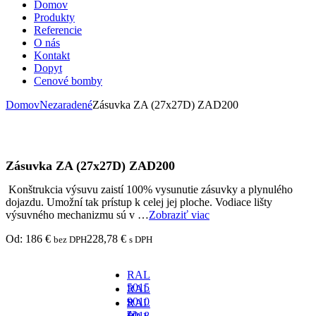
Domov
Produkty
Referencie
O nás
Kontakt
Dopyt
Cenové bomby
Domov
Nezaradené
Zásuvka ZA (27x27D) ZAD200
Zásuvka ZA (27x27D) ZAD200
Konštrukcia výsuvu zaistí 100% vysunutie zásuvky a plynulého
dojazdu. Umožní tak prístup k celej jej ploche. Vodiace lišty
výsuvného mechanizmu sú v …
Zobraziť viac
Od:
186
€
228,78
€
bez DPH
s DPH
RAL
5015
RAL
-
9010
RAL
za
-
5018