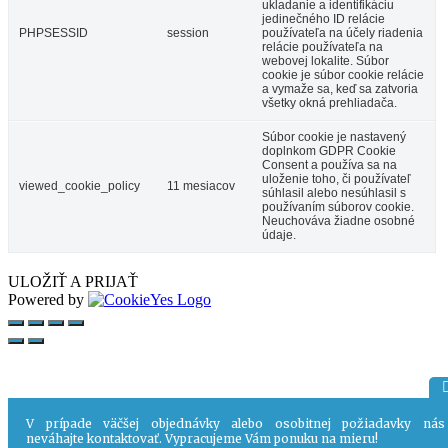
ukladanie a identifikáciu
jedinečného ID relácie
PHPSESSID
session
používateľa na účely riadenia
relácie používateľa na
webovej lokalite. Súbor
cookie je súbor cookie relácie
a vymaže sa, keď sa zatvoria
všetky okná prehliadača.
Súbor cookie je nastavený
doplnkom GDPR Cookie
Consent a používa sa na
uloženie toho, či používateľ
viewed_cookie_policy
11 mesiacov
súhlasil alebo nesúhlasil s
používaním súborov cookie.
Neuchováva žiadne osobné
údaje.
ULOŽIŤ A PRIJAŤ
Powered by
V prípade väčšej objednávky alebo osobitnej požiadavky nás
neváhajte kontaktovať. Vypracujeme Vám ponuku na mieru!